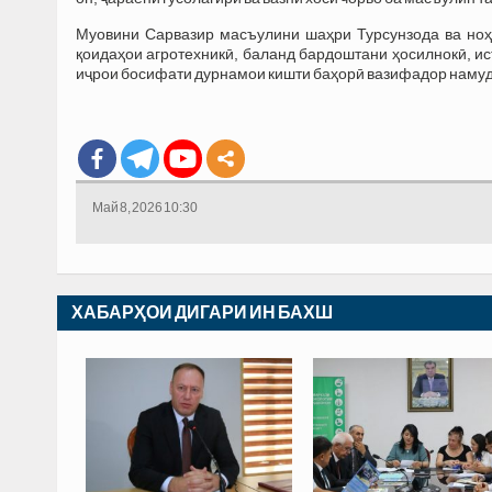
Муовини Сарвазир масъулини шаҳри Турсунзода ва ноҳ
қоидаҳои агротехникӣ, баланд бардоштани ҳосилнокӣ, и
иҷрои босифати дурнамои кишти баҳорӣ вазифадор намуд
Май 8, 2026 10:30
ХАБАРҲОИ ДИГАРИ ИН БАХШ