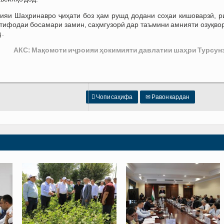
ияи Шаҳринавро ҷиҳати боз ҳам рушд додани соҳаи кишоварзӣ, р
стифодаи босамари замин, саҳмгузорӣ дар таъмини амнияти озуқво
 .
АКС: Мақомоти иҷроияи ҳокимияти давлатии шаҳри Турсун

Чопи саҳифа
✉
Равон кардан