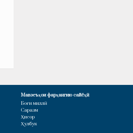
Мавзеъҳои фарҳангию сайёҳӣ
Боғи миллӣ
Саразм
Ҳисор
Ҳулбук