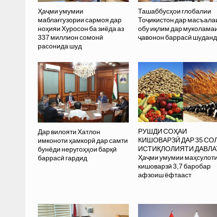
Ҳаҷми умумии
Ташаббусҳои глобалии
маблағгузории сармоя дар
Тоҷикистон дар масъала
ноҳияи Хуросон ба зиёда аз
обу иқлим дар муколама
337 миллион сомонӣ
ҷавонон баррасӣ шуданд
расонида шуд
РУШДИ СОҲАИ
Дар вилояти Хатлон
КИШОВАРЗӢ ДАР 35 СО
имконоти ҳамкорӣ дар самти
ИСТИҚЛОЛИЯТИ ДАВЛА
бунёди неругоҳҳои барқӣ
Ҳаҷми умумии маҳсулот
баррасӣ гардид
кишоварзӣ 3,7 баробар
афзоиш ёфтааст