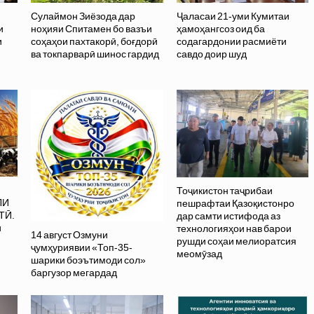
Сулаймон Зиёзода дар
Ҷаласаи 21-уми Кумитаи
и
ноҳияи Спитамен бо вазъи
ҳамоҳангсоз оид ба
и
соҳаҳои пахтакорӣ, боғдорӣ
содагардонии расмиёти
ва токпарварӣ шинос гардид
савдо доир шуд
Тоҷикистон таҷрибаи
ЛИ
пешрафтаи Қазоқистонро
ТӢ.
дар самти истифода аз
и
технологияҳои нав барои
14 август Озмуни
рушди соҳаи мелиоратсия
ҷумҳуриявии «Топ-35-
меомӯзад
шарики боэътимоди сол»
баргузор мегардад