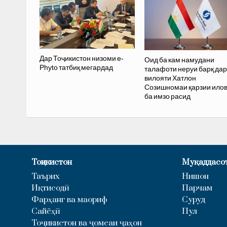
Дар Тоҷикистон низоми e-
Оид ба кам намудани
Phyto татбиқ мегардад
талафоти неруи барқ дар
вилояти Хатлон
Созишномаи қарзии илов
ба имзо расид
Тоҷикистон
Муқаддасо
Таърих
Нишон
Иқтисодӣ
Парчам
Фарҳанг ва маориф
Суруд
Сайёҳӣ
Пул
Тоҷикистон ва ҷомеаи ҷаҳон