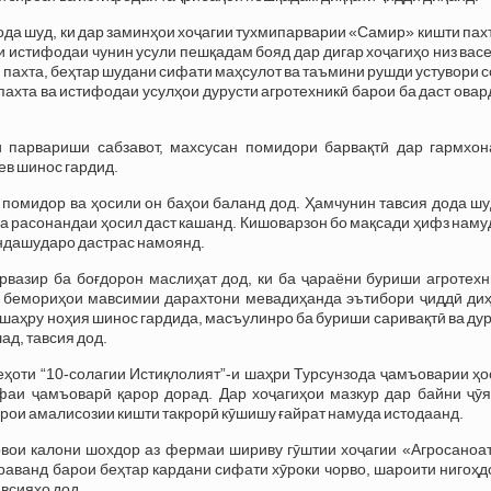
ода шуд, ки дар заминҳои хоҷагии тухмипарварии «Самир» кишти пах
ки истифодаи чунин усули пешқадам бояд дар дигар хоҷагиҳо низ вас
 пахта, беҳтар шудани сифати маҳсулот ва таъмини рушди устувори 
ахта ва истифодаи усулҳои дурусти агротехникӣ барои ба даст ова
парвариши сабзавот, махсусан помидори барвақтӣ дар гармхон
ев шинос гардид.
омидор ва ҳосили он баҳои баланд дод. Ҳамчунин тавсия дода шуд
а расонандаи ҳосил даст кашанд. Кишоварзон бо мақсади ҳифз нам
ёндашударо дастрас намоянд.
вазир ба боғдорон маслиҳат дод, ки ба ҷараёни буриши агротехн
и бемориҳои мавсимии дарахтони мевадиҳанда эътибори ҷиддӣ диҳ
шаҳру ноҳия шинос гардида, масъулинро ба буриши саривақтӣ ва ду
ад, тавсия дод.
еҳоти “10-солагии Истиқлолият”-и шаҳри Турсунзода ҷамъоварии ҳ
афаи ҷамъоварӣ қарор дорад. Дар хоҷагиҳои мазкур дар байни ҷӯя
барои амалисозии кишти такрорӣ кӯшишу ғайрат намуда истодаанд.
вои калони шохдор аз фермаи шириву гӯштии хоҷагии «Агросаноат
раванд барои беҳтар кардани сифати хӯроки чорво, шароити нигоҳ
авсияҳо дод.