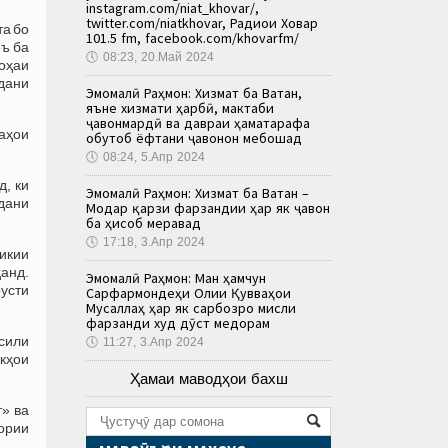
instagram.com/niat_khovar/,
twitter.com/niatkhovar, Радиои Ховар
та бо
101.5 fm, facebook.com/khovarfm/
еъ ба
🕔
08:23, 20.Май 2024
соҳаи
рдани
Эмомалӣ Раҳмон: Хизмат ба Ватан,
яъне хизмати ҳарбӣ, мактаби
ҷавонмардӣ ва давраи ҳаматарафа
аҳои
обутоб ёфтани ҷавонон мебошад
🕔
08:24, 5.Апр 2024
, ки
Эмомалӣ Раҳмон: Хизмат ба Ватан –
удани
Модар қарзи фарзандии ҳар як ҷавон
ба ҳисоб меравад
🕔
17:18, 3.Апр 2024
икии
анд.
Эмомалӣ Раҳмон: Ман ҳамчун
русти
Сарфармондеҳи Олии Қувваҳои
Мусаллаҳ ҳар як сарбозро мисли
фарзанди худ дӯст медорам
осили
🕔
11:27, 3.Апр 2024
кҳои
Ҳамаи маводҳои бахш
» ва
дории