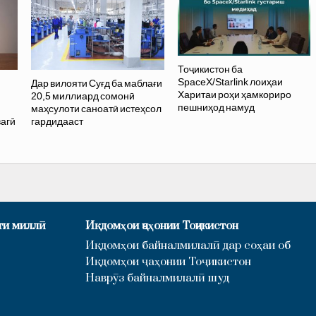
Тоҷикистон ба
SpaceX/Starlink лоиҳаи
Дар вилояти Суғд ба маблағи
Харитаи роҳи ҳамкориро
20,5 миллиард сомонӣ
пешниҳод намуд
маҳсулоти саноатӣ истеҳсол
агӣ
гардидааст
ти миллӣ
Иқдомҳои ҷаҳонии Тоҷикистон
Иқдомҳои байналмилалӣ дар соҳаи об
Иқдомҳои ҷаҳонии Тоҷикистон
Наврӯз байналмилалӣ шуд