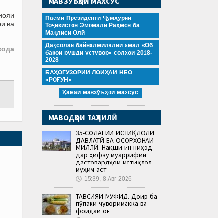
МАВЗӮЪҲОИ МАХСУС
иояи
Паёми Президенти Ҷумҳурии
рӣ ва
Тоҷикистон Эмомалӣ Раҳмон ба
Маҷлиси Олӣ
Даҳсолаи байналмилалии амал «Об
зода
барои рушди устувор» солҳои 2018-
2028
БАҲОГУЗОРИИ ЛОИҲАИ НБО
«РОҒУН»
Ҳамаи мавзӯъҳои махсус
МАВОДҲОИ ТАҲЛИЛӢ
35-СОЛАГИИ ИСТИҚЛОЛИ
ДАВЛАТӢ ВА ОСОРХОНАИ
МИЛЛӢ. Нақши ин ниҳод
дар ҳифзу муаррифии
дастовардҳои истиқлол
муҳим аст
🕔
15:39, 8.Авг 2026
ТАВСИЯИ МУФИД. Доир ба
пӯпаки ҷуворимакка ва
фоидаи он