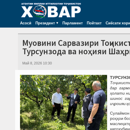
Асосӣ
Президент
Парламент
Пойтахт
Сиёсати хор
Муовини Сарвазири Тоҷикис
Турсунзода ва ноҳияи Шаҳ
Май 8, 2026 10:30
ТУРСУНЗО
Тоҷикисто
дар гарм
ҳолати ни
шинос га
иҷроияи ҳ
Сулаймон 
роҳҳои бо
маслиҳатҳ
нигоҳубин