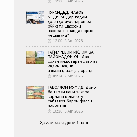
🕔
13:33, 8.Авг 2026
ПУРСИДЕД, ҶАВОБ
МЕДИҲЕМ. Дар кадом
ҳолатҳо муҳоҷирон ба
рӯйхати шахсони
назоратшаванда ворид
мешаванд?
🕔
12:00, 8.Авг 2026
ТАҒЙИРЁБИИ ИҚЛИМ ВА
ПАЙОМАДҲОИ ОН. Дар
соҳаи кишоварзӣ ҳаво ва
иқлим нақши
аввалиндараҷа доранд
🕔
09:14, 7.Авг 2026
ТАВСИЯҲОИ МУФИД. Доир
ба тарзи нави захира
кардани меваҷоту
сабзавот барои фасли
зимистон
🕔
10:36, 6.Авг 2026
Ҳамаи маводҳои бахш