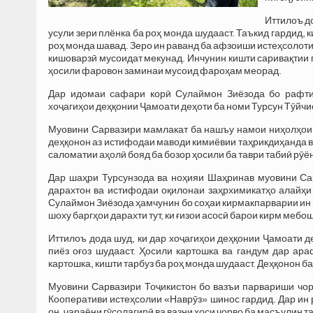
Иттилоъ д
усули зери плёнка ба роҳ монда шудааст. Таъкид гардид, 
роҳ монда шавад. Зеро ин раванд ба афзоиши истеҳсолоти
кишоварзӣ мусоидат мекунад. Инчунин кишти саривақтии п
ҳосили фаровон заминаи мусоид фароҳам меорад.
Дар идомаи сафари корӣ Сулаймон Зиёзода бо рафти 
хоҷагиҳои деҳқонии Ҷамоати деҳоти ба номи Турсун Тӯйчи
Муовини Сарвазири мамлакат ба нашъу намои ниҳолҳои п
деҳқонон аз истифодаи маводи кимиёвии таҳрикдиҳанда в
саломатии аҳолӣ бояд ба бозор ҳосили ба таври табиӣ рӯ
Дар шаҳри Турсунзода ва ноҳияи Шаҳринав муовини Сар
дарахтон ва истифодаи оқилонаи заҳрхимикатҳо алайҳ
Сулаймон Зиёзода ҳамчунин бо соҳаи кирмакпарварии ин 
шоху баргҳои дарахти тут, ки ғизои асосӣ барои кирм мебош
Иттилоъ дода шуд, ки дар хоҷагиҳои деҳқонии Ҷамоати д
пиёз оғоз шудааст. Ҳосили картошка ва гандум дар ар
картошка, кишти тарбуз ба роҳ монда шудааст. Деҳқонон 
Муовини Сарвазири Тоҷикистон бо вазъи парвариши чор
Кооперативи истеҳсолии «Наврӯз» шинос гардид. Дар ин 
он, ҷараёни гӯсолагирӣ ва вазни хоси чорво ба масъулин т