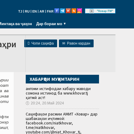
|
|
|
|
"Ховар FM"
TJ
RU
EN
AR
FAR
Минтақа ва ҷаҳон
Дар бораи мо
аҳри

Чопи саҳифа
✉
Равон кардан
ХАБАРҲОИ МУҲИМТАРИН
урии
роат
Ҳангоми истифодаи хабару маводи
а ва
сомона истинод ба www.khovar.tj
инав
ҳатмӣ аст!
моти
🕔
20:24, 20.Май 2024
Саҳифаҳои расмии АМИТ «Ховар» дар
ёфти
шабакаҳои иҷтимоӣ:
 онҳо
facebook.com/niatkhovar,
t.me/niatkhovar,
ишт,
youtube.com/@niat_Khovar_tj,