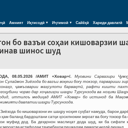
иҷӣ
Амният
Иқтисодӣ
Иҷтимоӣ
Сайёҳӣ
Хариди давлатӣ
тон бо вазъи соҳаи кишоварзии ш
ринав шинос шуд
ДА, 08.05.2026 /АМИТ «Ховар»/.
Муовини Сарвазири Ҷумҳ
н Сулаймон Зиёзода бо вазъи воқеии боғу токзор, парвариши зи
хонаҳо, ҷамъоварии маҳсулоти барвақтӣ, рафти кишти пахт
гоҳубини чорво дар хоҷагиҳои шаҳри Турсунзода ва ноҳияи Шаҳр
рдид, иттилоъ медиҳад АМИТ «Ховар» бо истинод ба Мақо
окимияти давлатии шаҳри Турсунзода.
Зиёзода бо кишоварзони ин шаҳру ноҳия суҳбат намуда, барои дар
з ҳам баланд бардоштани сатҳи ҳосилнокии зироат ва боғу токзор ба
ои муфид дод. Ба деҳқонон маслиҳат дода шуд, ки ба сифати к
и зироат ва истифодаи таҷрибаҳои пешқадам диққати ҷиддӣ диҳанд.