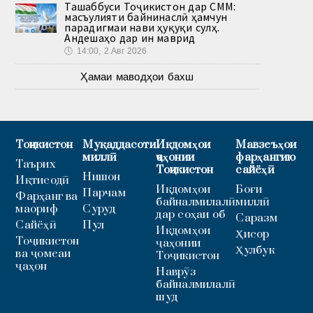
Ташаббуси Тоҷикистон дар СММ:
масъулияти байнинаслӣ ҳамчун
парадигмаи нави ҳуқуқи сулҳ.
Андешаҳо дар ин маврид
🕔
14:00, 2.Авг 2026
Ҳамаи маводҳои бахш
Тоҷикистон
Муқаддасоти
Иқдомҳои
Мавзеъҳои
миллӣ
ҷаҳонии
фарҳангию
Таърих
Тоҷикистон
сайёҳӣ
Нишон
Иқтисодӣ
Иқдомҳои
Боғи
Парчам
Фарҳанг ва
байналмилалӣ
миллӣ
маориф
Суруд
дар соҳаи об
Саразм
Сайёҳӣ
Пул
Иқдомҳои
Ҳисор
Тоҷикистон
ҷаҳонии
Ҳулбук
ва ҷомеаи
Тоҷикистон
ҷаҳон
Наврӯз
байналмилалӣ
шуд