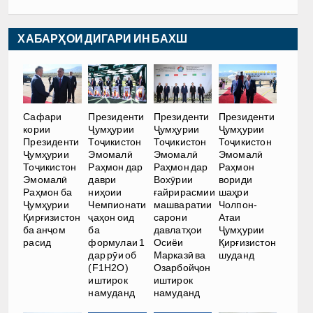
ХАБАРҲОИ ДИГАРИ ИН БАХШ
Сафари
Президенти
Президенти
Президенти
кории
Ҷумҳурии
Ҷумҳурии
Ҷумҳурии
Президенти
Тоҷикистон
Тоҷикистон
Тоҷикистон
Ҷумҳурии
Эмомалӣ
Эмомалӣ
Эмомалӣ
Тоҷикистон
Раҳмон дар
Раҳмон дар
Раҳмон
Эмомалӣ
даври
Вохӯрии
вориди
Раҳмон ба
ниҳоии
ғайрирасмии
шаҳри
Ҷумҳурии
Чемпионати
машваратии
Чолпон-
Қирғизистон
ҷаҳон оид
сарони
Атаи
ба анҷом
ба
давлатҳои
Ҷумҳурии
расид
формулаи 1
Осиёи
Қирғизистон
дар рӯи об
Марказӣ ва
шуданд
(F1H2O)
Озарбойҷон
иштирок
иштирок
намуданд
намуданд