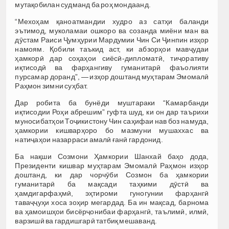
мутақобилан судманд ба роҳ мондаанд.
“Мехоҳам қаноатмандии худро аз сатҳи баланди
эътимод, муколамаи ошкоро ва созанда миёни ман ва
дӯстам Раиси Ҷумҳурии Мардумии Чин Си Ҷинпин изҳор
намоям. Қобили таъкид аст, ки абзорҳои мавҷудаи
ҳамкорӣ дар соҳаҳои сиёсӣ-дипломатӣ, тиҷоративу
иқтисодӣ ва фарҳангиву гуманитарӣ фаъолияти
пурсамар доранд”, — изҳор доштанд муҳтарам Эмомалӣ
Раҳмон зимни суҳбат.
Дар робита ба бунёди муштараки “Камарбанди
иқтисодии Роҳи абрешим” гуфта шуд, ки он дар таърихи
муносибатҳои Тоҷикистону Чин саҳифаи нав боз намуда,
ҳамкории кишварҳоро бо мазмуни мушаххас ва
натиҷаҳои назарраси амалӣ ғанӣ гардонид.
Ба нақши Созмони Ҳамкории Шанхай баҳо дода,
Президенти кишвар муҳтарам Эмомалӣ Раҳмон изҳор
доштанд, ки дар чорчӯби Созмон ба ҳамкории
гуманитарӣ ба мақсади таҳкими дӯстӣ ва
ҳамдигарфаҳмӣ, эҳтироми гуногунии фарҳангӣ
таваҷҷуҳи хоса зоҳир мегардад. Ба ин мақсад, барнома
ва ҳамоишҳои бисёрҷонибаи фарҳангӣ, таълимӣ, илмӣ,
варзишӣ ва гардишгарӣ татбиқ мешаванд.