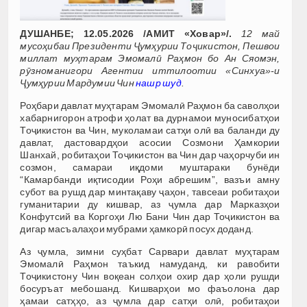
ДУШАНБЕ; 12.05.2026 /АМИТ «Ховар»/.
12 май
мусоҳибаи Президенти Ҷумҳурии Тоҷикистон, Пешвои
миллат муҳтарам Эмомалӣ Раҳмон бо Ан Сяомэн,
рӯзноманигори Агентии иттилоотии «Синхуа»-и
Ҷумҳурии Мардумии Чин
нашр шуд
.
Роҳбари давлат муҳтарам Эмомалӣ Раҳмон ба саволҳои
хабарнигорон атрофи ҳолат ва дурнамои муносибатҳои
Тоҷикистон ва Чин, муколамаи сатҳи олӣ ва баланди ду
давлат, дастовардҳои асосии Созмони Ҳамкории
Шанхай, робитаҳои Тоҷикистон ва Чин дар чаҳорчуби ин
созмон, самараи иқдоми муштараки бунёди
“Камарбанди иқтисодии Роҳи абрешим”, вазъи амну
субот ва рушд дар минтақаву ҷаҳон, тавсеаи робитаҳои
гуманитарии ду кишвар, аз ҷумла дар Марказҳои
Конфутсий ва Коргоҳи Лю Бани Чин дар Тоҷикистон ва
дигар масъалаҳои мубрами ҳамкорӣ посух доданд.
Аз ҷумла, зимни суҳбат Сарвари давлат муҳтарам
Эмомалӣ Раҳмон таъкид намуданд, ки равобити
Тоҷикистону Чин воқеан солҳои охир дар ҳоли рушди
босуръат мебошанд. Кишварҳои мо фаъолона дар
ҳамаи сатҳҳо, аз ҷумла дар сатҳи олӣ, робитаҳои