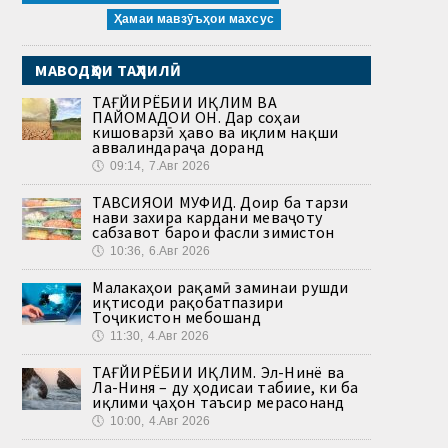
Ҳамаи мавзӯъҳои махсус
МАВОДҲОИ ТАҲЛИЛӢ
ТАҒЙИРЁБИИ ИҚЛИМ ВА
ПАЙОМАДҲОИ ОН. Дар соҳаи
кишоварзӣ ҳаво ва иқлим нақши
аввалиндараҷа доранд
🕔
09:14, 7.Авг 2026
ТАВСИЯҲОИ МУФИД. Доир ба тарзи
нави захира кардани меваҷоту
сабзавот барои фасли зимистон
🕔
10:36, 6.Авг 2026
Малакаҳои рақамӣ заминаи рушди
иқтисоди рақобатпазири
Тоҷикистон мебошанд
🕔
11:30, 4.Авг 2026
ТАҒЙИРЁБИИ ИҚЛИМ. Эл-Нинё ва
Ла-Ниня – ду ҳодисаи табиие, ки ба
иқлими ҷаҳон таъсир мерасонанд
🕔
10:00, 4.Авг 2026