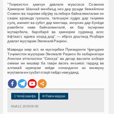
“Тоҷикистон ҳамчун давлати муассиси Созмони
Ҳамкории Шанхай минбаъд низ дар рушди бемайлони
Созмон ва таҳкими обрӯву эътибори байналмилалии он
саҳми арзанда гузошта, талошҳои худро дар таҳкими
сулҳ, амният ва субот дар минтақа, инчунин дар бунёди
равобити нави байналмилалӣ, ки бар эҳтироми
мутақобила, баробарӣ ва ҳамкории судманд асос
ёфтааст, идома хоҳад дод” — иброз доштанд Роҳбари
давлат муҳтарам Эмомалӣ Раҳмон.
Мавриди зикр аст, ки мусоҳибаи Президенти Ҷумҳурии
Тоҷикистон муҳтарам Эмомалӣ Раҳмон бо хабарнигори
Агентии иттилоотии “Синхуа” ва дигар васоити ахбори
оммаи ин кишвар ба таври васеъ инъикос гардид ва
аллакай шумораи зиёди хонандагон аз мазмуну
муҳтавои ин суҳбат огаҳӣ пайдо намуданд.

Чопи саҳифа
✉
Равон кардан
Май 12, 2026 06:00