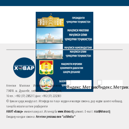
Агентии Миллии Иттилоотии Тоҷикистон
734018. ш. Душанбе, хиёбони Саъдии Шерозӣ,
16 тел.: +992 (37) 2385217, факс: +992 (37) 2232383
© Ҳамаи ҳуқуқ маҳфуз аст. Истифода ва паҳн кардани маводи сомона, дар кадом шакле набошад,
танҳо бо иҷозати хаттии роҳбарияти
АМИТ «Ховар»
имконпазир аст. Истинод ба
www.khovar.tj
ҳатмист. E-mail:
niat@khovar.tj
Омодакунандаи сомона:
Агентии рекламавии "adMedia"