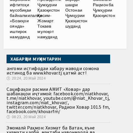
ифтитоҳи
Ҷумҳурии
шаҳри
Раҳмон ба
мусобиқаи
Қазоқистон
Остонаи
Ҷумҳурии
байналмилалии
Қосим-
Ҷумҳурии
Қазоқистон
«Бозиҳои
Жомарт
Қазоқистон
оянда»
Токаев
шуданд
иштирок
мулоқот
намуданд
намуданд
ХАБАРҲОИ МУҲИМТАРИН
Ҳангоми истифодаи хабару маводи сомона
истинод ба www.khovar.tj ҳатмӣ аст!
🕔
20:24, 20.Май 2024
Саҳифаҳои расмии АМИТ «Ховар» дар
шабакаҳои иҷтимоӣ: facebook.com/niatkhovar,
t.me/niatkhovar, youtube.com/@niat_Khovar_tj,
instagram.com/niat_khovar/,
twitter.com/niatkhovar, Радиои Ховар 101.5 fm,
facebook.com/khovarfm/
🕔
08:23, 20.Май 2024
Эмомалӣ Раҳмон: Хизмат ба Ватан, яъне
хизмати ҳарбӣ, мактаби ҷавонмардӣ ва