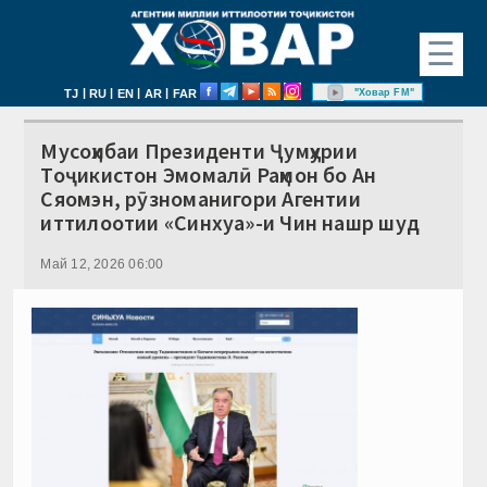
☰
|
|
|
|
"Ховар FM"
TJ
RU
EN
AR
FAR
Мусоҳибаи Президенти Ҷумҳурии
Тоҷикистон Эмомалӣ Раҳмон бо Ан
Сяомэн, рӯзноманигори Агентии
иттилоотии «Синхуа»-и Чин нашр шуд
Май 12, 2026 06:00