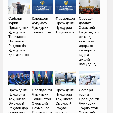
Сафари
Қарорҳои
Фармонҳои
Сарвари
кории
Ҳукумати
Президенти
давлат
Президенти
Ҷумҳурии
Ҷумҳурии
Эмомалӣ
Ҷумҳурии
Тоҷикистон
Тоҷикистон
Раҳмон дар
Тоҷикистон
якчанд
Эмомалӣ
вазорату
Раҳмон ба
идораҳо
Ҷумҳурии
тағйироти
Қирғизистон
кадрӣ
амалӣ
намуданд
Президенти
Президенти
Президенти
Сафари
Ҷумҳурии
Ҷумҳурии
Ҷумҳурии
кории
Тоҷикистон
Тоҷикистон
Тоҷикистон
Президенти
Эмомалӣ
Эмомалӣ
Эмомалӣ
Ҷумҳурии
Раҳмон дар
Раҳмон бо
Раҳмон
Тоҷикистон
маросими
Президенти
вориди
Эмомалӣ