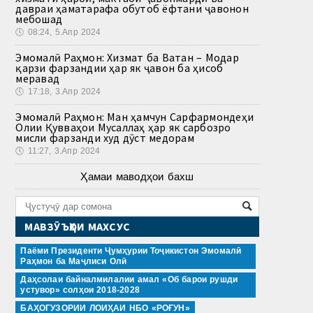
давраи ҳаматарафа обутоб ёфтани ҷавонон
мебошад
🕔
08:24, 5.Апр 2024
Эмомалӣ Раҳмон: Хизмат ба Ватан – Модар
қарзи фарзандии ҳар як ҷавон ба ҳисоб
меравад
🕔
17:18, 3.Апр 2024
Эмомалӣ Раҳмон: Ман ҳамчун Сарфармондеҳи
Олии Қувваҳои Мусаллаҳ ҳар як сарбозро
мисли фарзанди худ дӯст медорам
🕔
11:27, 3.Апр 2024
Ҳамаи маводҳои бахш
МАВЗӮЪҲОИ МАХСУС
Паёми Президенти Ҷумҳурии Тоҷикистон Эмомалӣ
Раҳмон ба Маҷлиси Олӣ
Даҳсолаи байналмилалии амал «Об барои рушди
устувор» солҳои 2018-2028
БАҲОГУЗОРИИ ЛОИҲАИ НБО «РОҒУН»