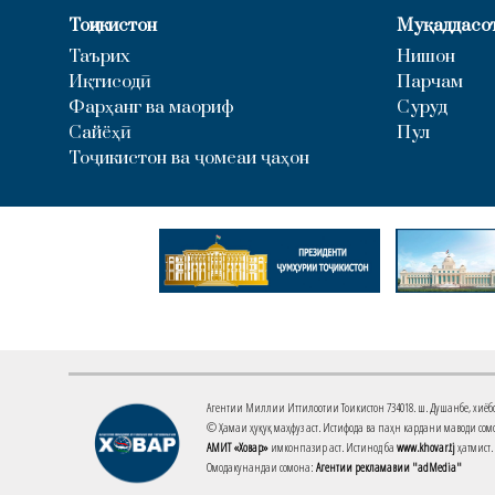
Тоҷикистон
Муқаддасо
Таърих
Нишон
Иқтисодӣ
Парчам
Фарҳанг ва маориф
Суруд
Сайёҳӣ
Пул
Тоҷикистон ва ҷомеаи ҷаҳон
Агентии Миллии Иттилоотии Тоҷикистон 734018. ш. Душанбе, хиёбони 
© Ҳамаи ҳуқуқ маҳфуз аст. Истифода ва паҳн кардани маводи сомо
АМИТ «Ховар»
имконпазир аст. Истинод ба
www.khovar.tj
ҳатмист.
Омодакунандаи сомона:
Агентии рекламавии "adMedia"