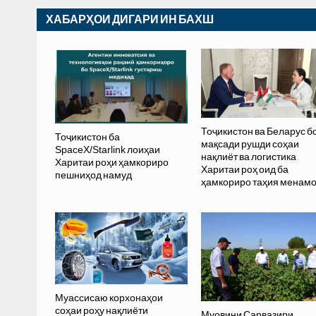
ХАБАРҲОИ ДИГАРИ ИН БАХШ
Тоҷикистон ва Беларус б
Тоҷикистон ба
мақсади рушди соҳаи
SpaceX/Starlink лоиҳаи
нақлиёт ва логистика
Харитаи роҳи ҳамкориро
Харитаи роҳ оид ба
пешниҳод намуд
ҳамкориро таҳия менам
Муассисаю корхонаҳои
соҳаи роҳу нақлиёти
Муовини Сарвазири