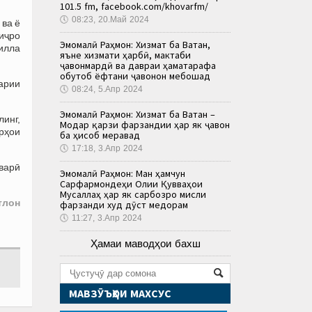
101.5 fm, facebook.com/khovarfm/
🕔
08:23, 20.Май 2024
 ва ё
 иҷро
Эмомалӣ Раҳмон: Хизмат ба Ватан,
илла
яъне хизмати ҳарбӣ, мактаби
ҷавонмардӣ ва давраи ҳаматарафа
обутоб ёфтани ҷавонон мебошад
арии
🕔
08:24, 5.Апр 2024
Эмомалӣ Раҳмон: Хизмат ба Ватан –
инг,
Модар қарзи фарзандии ҳар як ҷавон
рҳои
ба ҳисоб меравад
🕔
17:18, 3.Апр 2024
варӣ
Эмомалӣ Раҳмон: Ман ҳамчун
Сарфармондеҳи Олии Қувваҳои
Мусаллаҳ ҳар як сарбозро мисли
тлон
фарзанди худ дӯст медорам
🕔
11:27, 3.Апр 2024
Ҳамаи маводҳои бахш
МАВЗӮЪҲОИ МАХСУС