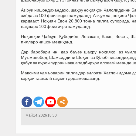
Аз рӯи нишондиҳандаҳо, шаҳру ноҳияҳои Ҷалолиддини Бал
зиёда аз 100 фоиз иҷро намудаанд. Аз ҷумла, ноҳияи Ҷа
кардааст. Ноҳияи Ёвон 20,800 тонна пилла супорида, н
нақшаро 100 фоиз иҷро намудаанд.
Ноҳияҳои Ҷайҳун, Қубодиён, Левакант, Вахш, Восеъ, Ш
пилларо нишон медиҳанд.
Дар баробари ин, дар баъзе шаҳру ноҳияҳо, аз ҷумл
Муъминобод, Шамсиддини Шоҳин ва Кӯлоб нишондиҳандаҳ
қабул ва иҷрои пурраи нақша тадбирҳои иловагӣ меандеш
Мавсими ҷамъоварии пилла дар вилояти Хатлон идома до
корҳои ташкилӣ тақвият дода мешаванд.
Май 14, 2026 18:30