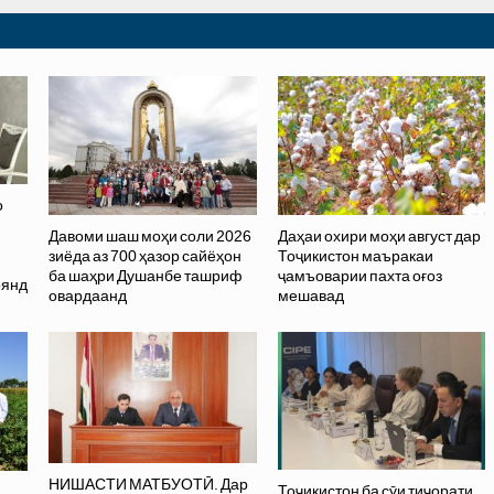
о
Давоми шаш моҳи соли 2026
Даҳаи охири моҳи август дар
зиёда аз 700 ҳазор сайёҳон
Тоҷикистон маъракаи
ба шаҳри Душанбе ташриф
ҷамъоварии пахта оғоз
оянд
овардаанд
мешавад
НИШАСТИ МАТБУОТӢ. Дар
Тоҷикистон ба сӯи тиҷорати