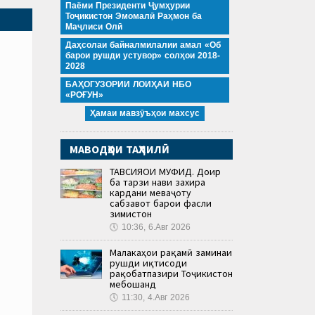
Паёми Президенти Ҷумҳурии
Тоҷикистон Эмомалӣ Раҳмон ба
Маҷлиси Олӣ
Даҳсолаи байналмилалии амал «Об
барои рушди устувор» солҳои 2018-
2028
БАҲОГУЗОРИИ ЛОИҲАИ НБО
«РОҒУН»
Ҳамаи мавзӯъҳои махсус
МАВОДҲОИ ТАҲЛИЛӢ
ТАВСИЯҲОИ МУФИД. Доир
ба тарзи нави захира
кардани меваҷоту
сабзавот барои фасли
зимистон
🕔
10:36, 6.Авг 2026
Малакаҳои рақамӣ заминаи
рушди иқтисоди
рақобатпазири Тоҷикистон
мебошанд
🕔
11:30, 4.Авг 2026