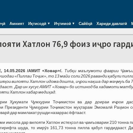
иҷӣ
Амният
Иқтисодӣ
Иҷтимоӣ
Сайёҳӣ
Хариди давлатӣ
лояти Хатлон 76,9 фоиз иҷро гард
 14.05.2026 /АМИТ «Ховар»/.
Тибқи маълумоти фаврии Ҷамъ
ушодаи «Пиллаи Тоҷик», то 13 майи соли 2026 раванди қабули пилл
ияҳои вилояти Хатлон идома дошта, иҷрои нақша дар маҷмуъ ба 7
дааст. Дар ин хусус АМИТ «Ховар» бо истинод ба хадамоти матб
ояти Хатлон хабар медиҳад.
ирии Ҳукумати Ҷумҳурии Тоҷикистон ва дар доираи иҷрои дас
ои Президенти Ҷумҳурии Тоҷикистон муҳтарам Эмомалӣ Раҳмон с
варӣ дар мамлакат рушди назаррас ёфтааст.
ми имсола дар вилояти Хатлон истеҳсол ва ҷамъоварии 210 тонна 
гирифта шуда, то имрӯз 161,73 тонна пилла қабул гардидааст. Да
рида шудааст.