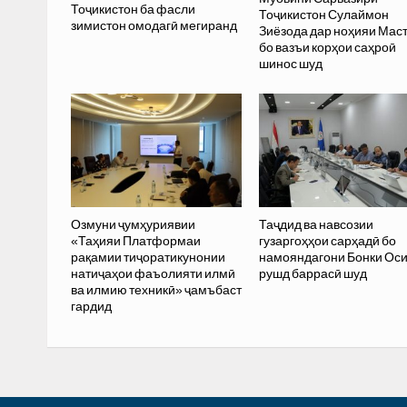
Тоҷикистон ба фасли
Тоҷикистон Сулаймон
зимистон омодагӣ мегиранд
Зиёзода дар ноҳияи Мас
бо вазъи корҳои саҳроӣ
шинос шуд
Озмуни ҷумҳуриявии
Таҷдид ва навсозии
«Таҳияи Платформаи
гузаргоҳҳои сарҳадӣ бо
рақамии тиҷоратикунонии
намояндагони Бонки Ос
натиҷаҳои фаъолияти илмӣ
рушд баррасӣ шуд
ва илмию техникӣ» ҷамъбаст
гардид