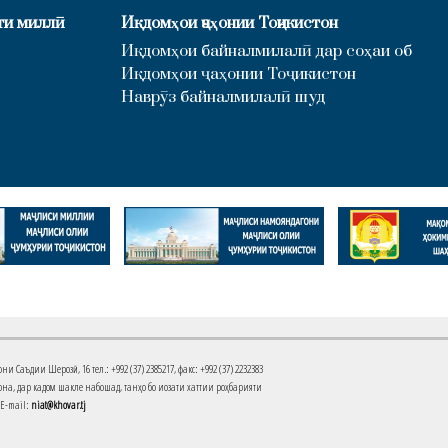
ти миллӣ
Иқдомҳои ҷаҳонии Тоҷикистон
Иқдомҳои байналмилалӣ дар соҳаи об
Иқдомҳои ҷаҳонии Тоҷикистон
Наврӯз байналмилалӣ шуд
Саъдии Шерозӣ, 16 тел.: +992 (37) 2385217, факс: +992 (37) 2232383
на, дар кадом шакле набошад, танҳо бо иҷозати хаттии роҳбарияти
 E-mail:
niat@khovar.tj