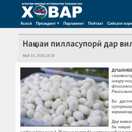
Асосӣ
Президент
Парламент
Пойтахт
Сиёсати хор
Нақшаи пилласупорӣ дар ви
Май 14, 2026 18:30
ДУШАНБЕ,
саҳомии к
шаҳру ноҳ
фоиз раси
Раиси вил
Бо дастг
супоришҳ
кирмакпар
Дар мавси
ба нақша 
шабонарӯзи охир 1,75 тонна пилла ба нуқтаҳои қабул супо