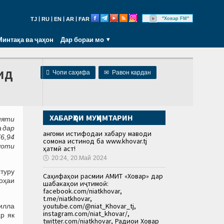
|
|
|
|
"Ховар FM"
TJ
RU
EN
AR
FAR
Минтақа ва ҷаҳон
Дар бораи мо
ид

Чопи саҳифа
✉
Равон кардан
ХАБАРҲОИ МУҲИМТАРИН
ияти
а дар
Ҳангоми истифодаи хабару маводи
6,94
сомона истинод ба www.khovar.tj
уоти
ҳатмӣ аст!
🕔
20:24, 20.Май 2024
туру
Саҳифаҳои расмии АМИТ «Ховар» дар
оҳаи
шабакаҳои иҷтимоӣ:
facebook.com/niatkhovar,
t.me/niatkhovar,
youtube.com/@niat_Khovar_tj,
пилла
instagram.com/niat_khovar/,
р як
twitter.com/niatkhovar, Радиои Ховар