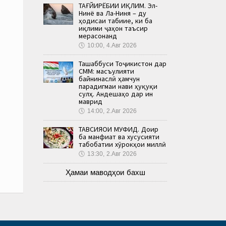
ТАҒЙИРЁБИИ ИҚЛИМ. Эл-
Нинё ва Ла-Ниня – ду
ҳодисаи табиие, ки ба
иқлими ҷаҳон таъсир
мерасонанд
🕔
10:00, 4.Авг 2026
Ташаббуси Тоҷикистон дар
СММ: масъулияти
байнинаслӣ ҳамчун
парадигмаи нави ҳуқуқи
сулҳ. Андешаҳо дар ин
маврид
🕔
14:00, 2.Авг 2026
ТАВСИЯҲОИ МУФИД. Доир
ба манфиат ва хусусияти
табобатии хӯрокҳои миллӣ
🕔
13:30, 2.Авг 2026
Ҳамаи маводҳои бахш