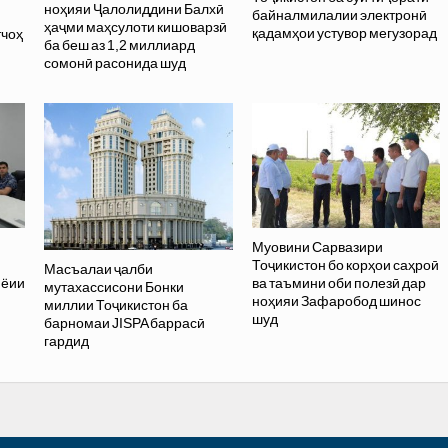
ноҳияи Ҷалолиддини Балхӣ
байналмилалии электронӣ
ҳаҷми маҳсулоти кишоварзӣ
қадамҳои устувор мегузорад
тчоҳ
ба беш аз 1,2 миллиард
сомонӣ расонида шуд
Муовини Сарвазири
Тоҷикистон бо корҳои саҳроӣ
Масъалаи ҷалби
иёии
ва таъмини оби полезӣ дар
мутахассисони Бонки
ноҳияи Зафаробод шинос
миллии Тоҷикистон ба
шуд
барномаи JISPA баррасӣ
гардид