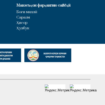
Мавзеъҳои фарҳангию сайёҳӣ
Боғи миллӣ
Саразм
Ҳисор
Ҳулбук