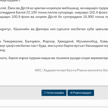
хӣ, Ёвон ва Дӯстӣ аз ҷумлаи ноҳияҳое мебошанд, ки нақшаро пурра
лолиддини Балхӣ 22,100 тонна пилла супорида, нақшаро 102,4 фоиз
ақшаро 100,9 фоиз ва ноҳияи Дӯстӣ бо супоридани 16,900 тонна п
аҳритус, Кӯшониён ва Данғара низ суръати нисбатан хуби ҷамъов
а Темурмалик, Балҷувон, Фархор, Ҳамадонӣ, Муъминобод, Ховал
о ҳанӯз нисбатан паст буда, масъулон барои вусъат бахшидани ко
анд.
шта, барои иҷрои пурраи нақша ва таъмини рушди соҳаи кирмакпар
АКС: Хадамоти матбуоти Раиси вилояти Ха

Чопи саҳифа
✉
Равон кардан