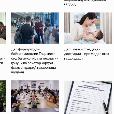
гардид
Дар фурудгоҳҳои
Дар Тоҷикистон Даҳаи
и
байналмилалии Тоҷикистон
дастгирии шири модар оғоз
рати
оид ба муҳоҷирати меҳнатии
гардидааст
сӣ
қонунӣ ва бехатар корҳои
фаҳмондадиҳӣ гузаронида
шуданд