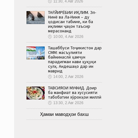
🕔
11:30, 4.Авг 2026
ТАҒЙИРЁБИИ ИҚЛИМ. Эл-
Нинё ва Ла-Ниня – ду
ҳодисаи табиие, ки ба
иқлими ҷаҳон таъсир
мерасонанд
🕔
10:00, 4.Авг 2026
Ташаббуси Тоҷикистон дар
СММ: масъулияти
байнинаслӣ ҳамчун
парадигмаи нави ҳуқуқи
сулҳ. Андешаҳо дар ин
маврид
🕔
14:00, 2.Авг 2026
ТАВСИЯҲОИ МУФИД. Доир
ба манфиат ва хусусияти
табобатии хӯрокҳои миллӣ
🕔
13:30, 2.Авг 2026
Ҳамаи маводҳои бахш