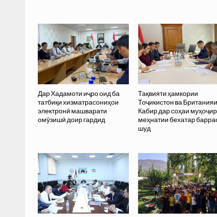
Дар Хадамоти иҷро оид ба
Тақвияти ҳамкории
татбиқи хизматрасониҳои
Тоҷикистон ва Британия
электронӣ машварати
Кабир дар соҳаи муҳоҷи
омӯзишӣ доир гардид
меҳнатии бехатар барра
шуд