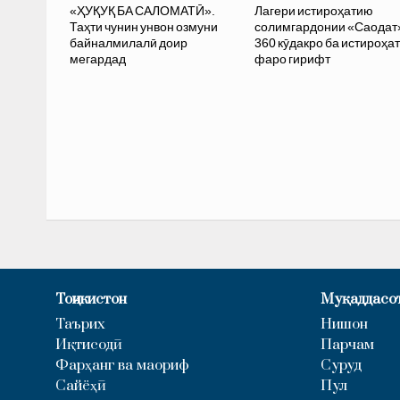
«ҲУҚУҚ БА САЛОМАТӢ».
Лагери истироҳатию
Таҳти чунин унвон озмуни
солимгардонии «Саодат
байналмилалӣ доир
360 кӯдакро ба истироҳат
мегардад
фаро гирифт
Тоҷикистон
Муқаддасо
Таърих
Нишон
Иқтисодӣ
Парчам
Фарҳанг ва маориф
Суруд
Сайёҳӣ
Пул