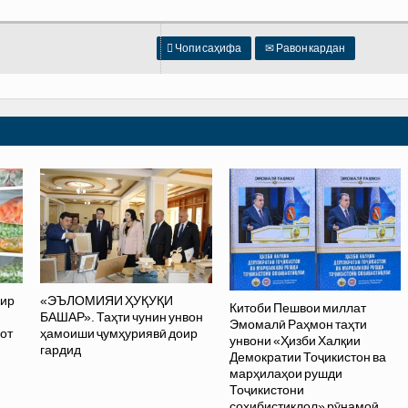

Чопи саҳифа
✉
Равон кардан
ир
«ЭЪЛОМИЯИ ҲУҚУҚИ
Китоби Пешвои миллат
БАШАР». Таҳти чунин унвон
Эмомалӣ Раҳмон таҳти
от
ҳамоиши ҷумҳуриявӣ доир
унвони «Ҳизби Халқии
гардид
Демократии Тоҷикистон ва
марҳилаҳои рушди
Тоҷикистони
соҳибистиқлол» рӯнамоӣ