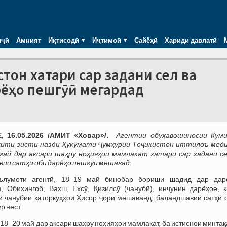
иҷӣ
Амният
Иқтисодӣ
Иҷтимоӣ
Сайёҳӣ
Хариди давлатӣ
стон хатари сар задани сел ва
рёҳо пешгӯӣ мегардад
 16.05.2026 /АМИТ «Ховар»/.
Агентии обуҳавошиносии Кум
ҳити зисти назди Ҳукумати Ҷумҳурии Тоҷикистон иттилоъ меди
май дар аксари шаҳру ноҳияҳои мамлакат хатари сар задани се
ии сатҳи оби дарёҳо пешгӯӣ мешавад.
ълумоти агентӣ, 18–19 май бинобар бориши шадид дар дар
 Обихингоб, Вахш, Ёхсӯ, Қизилсӯ (ҷанубӣ), инчунин дарёҳое, к
 ҷанубии қаторкӯҳҳои Ҳисор ҷорӣ мешаванд, баландшавии сатҳи о
р нест.
18–20 май дар аксари шаҳру ноҳияҳои мамлакат, ба истиснои минта