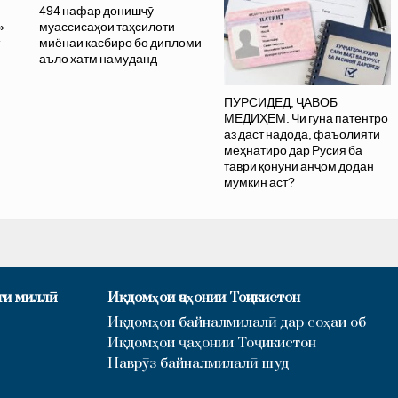
494 нафар донишҷӯ
»
муассисаҳои таҳсилоти
миёнаи касбиро бо дипломи
аъло хатм намуданд
ПУРСИДЕД, ҶАВОБ
МЕДИҲЕМ. Чӣ гуна патентро
аз даст надода, фаъолияти
меҳнатиро дар Русия ба
таври қонунӣ анҷом додан
мумкин аст?
ти миллӣ
Иқдомҳои ҷаҳонии Тоҷикистон
Иқдомҳои байналмилалӣ дар соҳаи об
Иқдомҳои ҷаҳонии Тоҷикистон
Наврӯз байналмилалӣ шуд