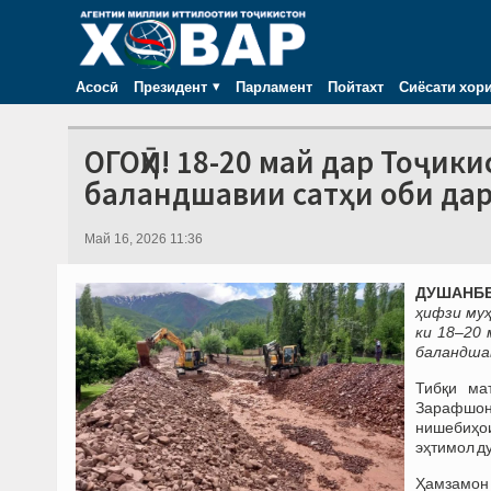
Асосӣ
Президент
Парламент
Пойтахт
Сиёсати хор
ОГОҲӢ! 18-20 май дар Тоҷики
баландшавии сатҳи оби да
Май 16, 2026 11:36
ДУШАНБЕ,
ҳифзи му
ки 18–20 
баландшав
Тибқи ма
Зарафшон,
нишебиҳои
эҳтимол ду
Ҳамзамон 