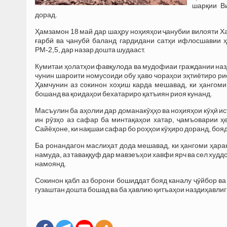
шарқии В
дорад.
Ҳамзамон 18 май дар шаҳру ноҳияҳои ҷанубии вилояти Хат
ғарбӣ ва ҷанубӣ баланд гардидани сатҳи ифлосшавии 
РМ-2,5, дар назар дошта шудааст.
Кумитаи ҳолатҳои фавқулода ва мудофиаи граждании назд
чунин шароити номусоиди обу ҳаво чораҳои эҳтиётиро ри
Ҳамчунин аз сокинон хоҳиш карда мешавад, ки ҳангоми
бошанд ва қоидаҳои бехатариро қатъиян риоя кунанд.
Масъулин ба аҳолии дар доманакӯҳҳо ва ноҳияҳои кӯҳӣ ис
ин рӯзҳо аз сафар ба минтақаҳои хатар, ҷамъоварии ҳ
Сайёҳоне, ки нақшаи сафар бо роҳҳои кӯҳиро доранд, боя
Ба ронандагон маслиҳат дода мешавад, ки ҳангоми ҳарака
намуда, аз таваққуф дар мавзеъҳои хавфи ярч ва сел худ
намоянд.
Сокинон қабл аз борони бошиддат бояд каналу ҷӯйбор ва с
гузаштан дошта бошад ва ба ҳавлию қитъаҳои наздиҳавлиг