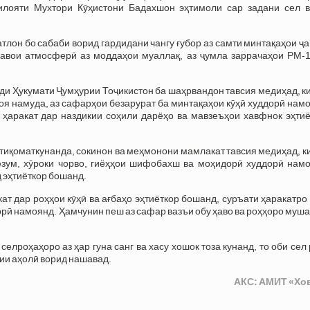
илояти Мухтори Кӯҳистони Бадахшон эҳтимоли сар задани сел в
лон бо сабаби ворид гардидани чангу ғубор аз самти минтақаҳои ҷ
ҳавои атмосферӣ аз моддаҳои муаллақ, аз ҷумла заррачаҳои РМ-1
и Ҳукумати Ҷумҳурии Тоҷикистон ба шаҳрвандон тавсия медиҳад, к
оя намуда, аз сафарҳои безарурат ба минтақаҳои кӯҳӣ худдорӣ нам
 ҳаракат дар наздикии соҳили дарёҳо ва мавзеъҳои хавфнок эҳтиё
тиқоматкунанда, сокинон ва меҳмонони мамлакат тавсия медиҳад, к
езум, хӯроки чорво, гиёҳҳои шифобахш ва моҳидорӣ худдорӣ намо
д эҳтиёткор бошанд.
т дар роҳҳои кӯҳӣ ва ағбаҳо эҳтиёткор бошанд, суръати ҳаракатро
дорӣ намоянд. Ҳамчунин пеш аз сафар вазъи обу ҳаво ва роҳҳоро муш
елроҳаҳоро аз ҳар гуна санг ва хасу хошок тоза кунанд, то оби сел
ии аҳолӣ ворид нашавад.
АКС: АМИТ «Хо