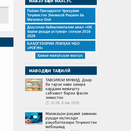
МАВЗӮЪҲОИ МАХСУС
Паёми Президенти Ҷумҳурии
Тоҷикистон Эмомалӣ Раҳмон ба
Маҷлиси Олӣ
Даҳсолаи байналмилалии амал «Об
барои рушди устувор» солҳои 2018-
2028
БАҲОГУЗОРИИ ЛОИҲАИ НБО
«РОҒУН»
Ҳамаи мавзӯъҳои махсус
МАВОДҲОИ ТАҲЛИЛӢ
ТАВСИЯҲОИ МУФИД. Доир
ба тарзи нави захира
кардани меваҷоту
сабзавот барои фасли
зимистон
🕔
10:36, 6.Авг 2026
Малакаҳои рақамӣ заминаи
рушди иқтисоди
рақобатпазири Тоҷикистон
мебошанд