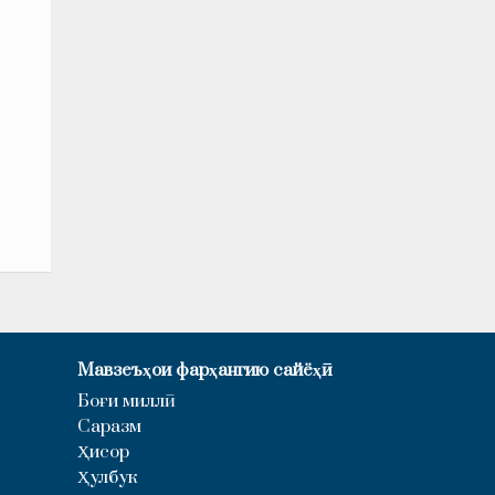
Мавзеъҳои фарҳангию сайёҳӣ
Боғи миллӣ
Саразм
Ҳисор
Ҳулбук