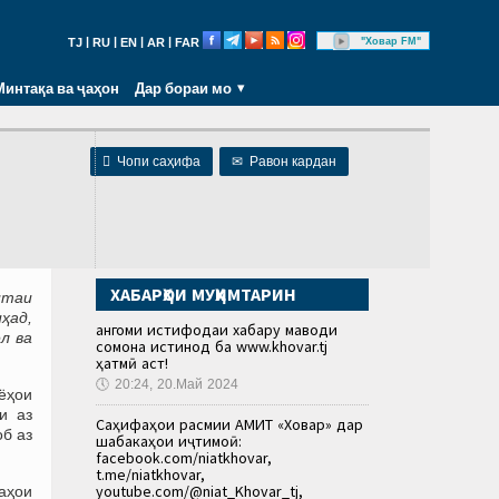
|
|
|
|
"Ховар FM"
TJ
RU
EN
AR
FAR
Минтақа ва ҷаҳон
Дар бораи мо

Чопи саҳифа
✉
Равон кардан
ХАБАРҲОИ МУҲИМТАРИН
итаи
ҳад,
Ҳангоми истифодаи хабару маводи
л ва
сомона истинод ба www.khovar.tj
ҳатмӣ аст!
🕔
20:24, 20.Май 2024
ёҳои
и аз
Саҳифаҳои расмии АМИТ «Ховар» дар
б аз
шабакаҳои иҷтимоӣ:
facebook.com/niatkhovar,
t.me/niatkhovar,
youtube.com/@niat_Khovar_tj,
қаҳои