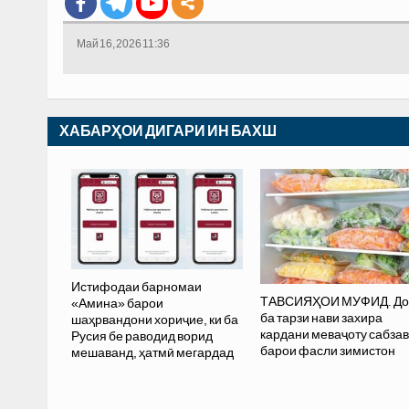
Май 16, 2026 11:36
ХАБАРҲОИ ДИГАРИ ИН БАХШ
Истифодаи барномаи
ТАВСИЯҲОИ МУФИД. До
«Амина» барои
ба тарзи нави захира
шаҳрвандони хориҷие, ки ба
кардани меваҷоту сабзав
Русия бе раводид ворид
барои фасли зимистон
мешаванд, ҳатмӣ мегардад