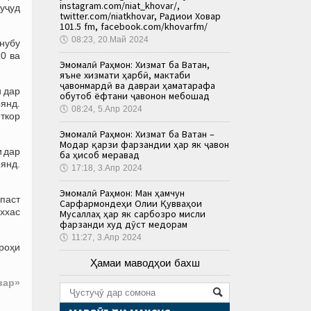
instagram.com/niat_khovar/,
уҷуд
twitter.com/niatkhovar, Радиои Ховар
101.5 fm, facebook.com/khovarfm/
🕔
08:23, 20.Май 2024
анубу
0 ва
Эмомалӣ Раҳмон: Хизмат ба Ватан,
яъне хизмати ҳарбӣ, мактаби
ҷавонмардӣ ва давраи ҳаматарафа
и дар
обутоб ёфтани ҷавонон мебошад
оянд.
🕔
08:24, 5.Апр 2024
ткор
Эмомалӣ Раҳмон: Хизмат ба Ватан –
Модар қарзи фарзандии ҳар як ҷавон
и дар
ба ҳисоб меравад
янд.
🕔
17:18, 3.Апр 2024
Эмомалӣ Раҳмон: Ман ҳамчун
 паст
Сарфармондеҳи Олии Қувваҳои
аххас
Мусаллаҳ ҳар як сарбозро мисли
фарзанди худ дӯст медорам
🕔
11:27, 3.Апр 2024
 роҳи
Ҳамаи маводҳои бахш
вар»