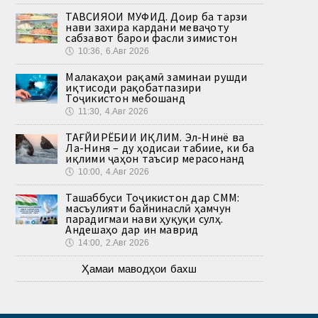
ТАВСИЯҲОИ МУФИД. Доир ба тарзи
нави захира кардани меваҷоту
сабзавот барои фасли зимистон
🕔
10:36, 6.Авг 2026
Малакаҳои рақамӣ заминаи рушди
иқтисоди рақобатпазири
Тоҷикистон мебошанд
🕔
11:30, 4.Авг 2026
ТАҒЙИРЁБИИ ИҚЛИМ. Эл-Нинё ва
Ла-Ниня – ду ҳодисаи табиие, ки ба
иқлими ҷаҳон таъсир мерасонанд
🕔
10:00, 4.Авг 2026
Ташаббуси Тоҷикистон дар СММ:
масъулияти байнинаслӣ ҳамчун
парадигмаи нави ҳуқуқи сулҳ.
Андешаҳо дар ин маврид
🕔
14:00, 2.Авг 2026
Ҳамаи маводҳои бахш