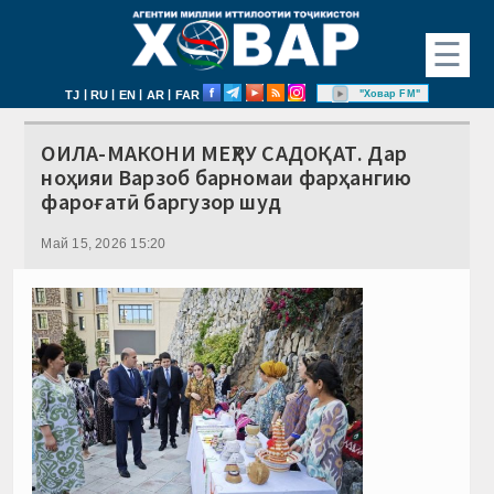
☰
|
|
|
|
"Ховар FM"
TJ
RU
EN
AR
FAR
ОИЛА-МАКОНИ МЕҲРУ САДОҚАТ. Дар
ноҳияи Варзоб барномаи фарҳангию
фароғатӣ баргузор шуд
Май 15, 2026 15:20