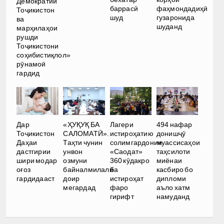
Демократии
баррасӣ
фаҳмондадиҳӣ
Тоҷикистон
шуд
гузаронида
ва
шуданд
марҳилаҳои
рушди
Тоҷикистони
соҳибистиқлол»
рӯнамоӣ
гардид
Дар
«ҲУҚУҚ БА
Лагери
494 нафар
Тоҷикистон
САЛОМАТӢ».
истироҳатию
донишҷӯ
Даҳаи
Таҳти чунин
солимгардонии
муассисаҳои
дастгирии
унвон
«Саодат»
таҳсилоти
шири модар
озмуни
360 кӯдакро
миёнаи
оғоз
байналмилалӣ
ба
касбиро бо
гардидааст
доир
истироҳат
дипломи
мегардад
фаро
аъло хатм
гирифт
намуданд