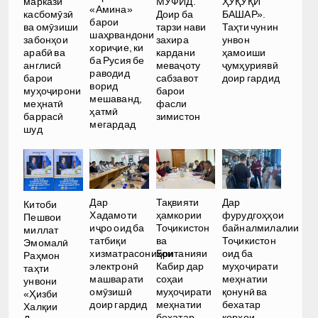
маркази
МУФИД.
ҲУҚУҚИ
«Амина»
касбомӯзӣ
Доир ба
БАШАР».
барои
ва омӯзиши
тарзи нави
Таҳти чунин
шаҳрвандони
забонҳои
захира
унвон
хориҷие, ки
арабӣ ва
кардани
ҳамоиши
ба Русия бе
англисӣ
меваҷоту
ҷумҳуриявӣ
раводид
барои
сабзавот
доир гардид
ворид
муҳоҷирони
барои
мешаванд,
меҳнатӣ
фасли
ҳатмӣ
баррасӣ
зимистон
мегардад
шуд
Дар
Тақвияти
Дар
Китоби
Хадамоти
ҳамкории
фурудгоҳҳои
Пешвои
иҷро оид ба
Тоҷикистон
байналмилалии
миллат
татбиқи
ва
Тоҷикистон
Эмомалӣ
хизматрасониҳои
Британияи
оид ба
Раҳмон
электронӣ
Кабир дар
муҳоҷирати
таҳти
машварати
соҳаи
меҳнатии
унвони
омӯзишӣ
муҳоҷирати
қонунӣ ва
«Ҳизби
доир гардид
меҳнатии
бехатар
Халқии
бехатар
корҳои