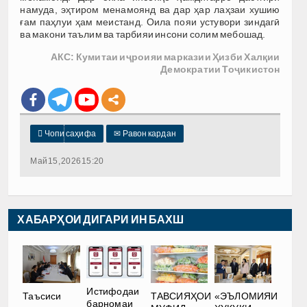
намуда, эҳтиром менамоянд ва дар ҳар лаҳзаи хушию
ғам паҳлуи ҳам меистанд. Оила пояи устувори зиндагӣ
ва макони таълим ва тарбияи инсони солим мебошад.
АКС: Кумитаи иҷроияи марказии Ҳизби Халқии
Демократии Тоҷикистон

Чопи саҳифа
✉
Равон кардан
Май 15, 2026 15:20
ХАБАРҲОИ ДИГАРИ ИН БАХШ
Истифодаи
Таъсиси
ТАВСИЯҲОИ
«ЭЪЛОМИЯИ
барномаи