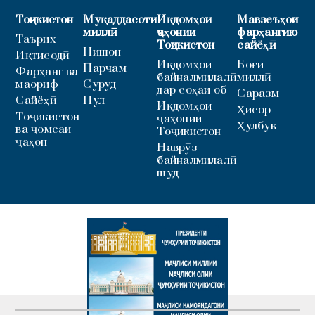
Тоҷикистон
Муқаддасоти
Иқдомҳои
Мавзеъҳои
миллӣ
ҷаҳонии
фарҳангию
Таърих
Тоҷикистон
сайёҳӣ
Нишон
Иқтисодӣ
Иқдомҳои
Боғи
Парчам
Фарҳанг ва
байналмилалӣ
миллӣ
маориф
Суруд
дар соҳаи об
Саразм
Сайёҳӣ
Пул
Иқдомҳои
Ҳисор
Тоҷикистон
ҷаҳонии
Ҳулбук
ва ҷомеаи
Тоҷикистон
ҷаҳон
Наврӯз
байналмилалӣ
шуд