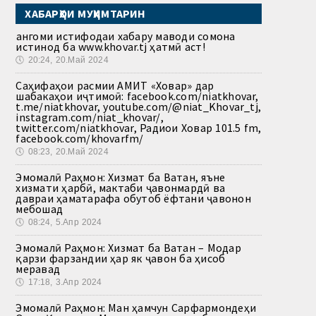
ХАБАРҲОИ МУҲИМТАРИН
Ҳангоми истифодаи хабару маводи сомона
истинод ба www.khovar.tj ҳатмӣ аст!
🕔
20:24, 20.Май 2024
Саҳифаҳои расмии АМИТ «Ховар» дар
шабакаҳои иҷтимоӣ: facebook.com/niatkhovar,
t.me/niatkhovar, youtube.com/@niat_Khovar_tj,
instagram.com/niat_khovar/,
twitter.com/niatkhovar, Радиои Ховар 101.5 fm,
facebook.com/khovarfm/
🕔
08:23, 20.Май 2024
Эмомалӣ Раҳмон: Хизмат ба Ватан, яъне
хизмати ҳарбӣ, мактаби ҷавонмардӣ ва
давраи ҳаматарафа обутоб ёфтани ҷавонон
мебошад
🕔
08:24, 5.Апр 2024
Эмомалӣ Раҳмон: Хизмат ба Ватан – Модар
қарзи фарзандии ҳар як ҷавон ба ҳисоб
меравад
🕔
17:18, 3.Апр 2024
Эмомалӣ Раҳмон: Ман ҳамчун Сарфармондеҳи