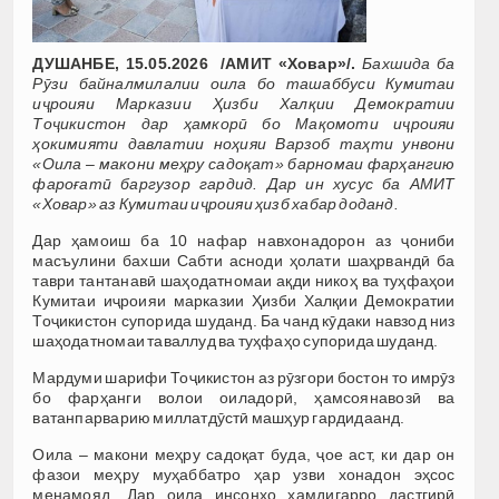
ДУШАНБЕ, 15.05.2026 /АМИТ «Ховар»/.
Бахшида ба
Рӯзи байналмилалии оила бо ташаббуси Кумитаи
иҷроияи Марказии Ҳизби Халқии Демократии
Тоҷикистон дар ҳамкорӣ бо Мақомоти иҷроияи
ҳокимияти давлатии ноҳияи Варзоб таҳти унвони
«Оила – макони меҳру садоқат» барномаи фарҳангию
фароғатӣ баргузор гардид. Дар ин хусус ба АМИТ
«Ховар» аз Кумитаи иҷроияи ҳизб хабар доданд.
Дар ҳамоиш ба 10 нафар навхонадорон аз ҷониби
масъулини бахши Сабти асноди ҳолати шаҳрвандӣ ба
таври тантанавӣ шаҳодатномаи ақди никоҳ ва туҳфаҳои
Кумитаи иҷроияи марказии Ҳизби Халқии Демократии
Тоҷикистон супорида шуданд. Ба чанд кӯдаки навзод низ
шаҳодатномаи таваллуд ва туҳфаҳо супорида шуданд.
Мардуми шарифи Тоҷикистон аз рӯзгори бостон то имрӯз
бо фарҳанги волои оиладорӣ, ҳамсоянавозӣ ва
ватанпарварию миллатдӯстӣ машҳур гардидаанд.
Оила – макони меҳру садоқат буда, ҷое аст, ки дар он
фазои меҳру муҳаббатро ҳар узви хонадон эҳсос
менамояд. Дар оила инсонҳо ҳамдигарро дастгирӣ