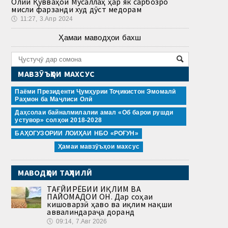
Олии Қувваҳои Мусаллаҳ ҳар як сарбозро
мисли фарзанди худ дӯст медорам
🕔
11:27, 3.Апр 2024
Ҳамаи маводҳои бахш
МАВЗӮЪҲОИ МАХСУС
Паёми Президенти Ҷумҳурии Тоҷикистон Эмомалӣ
Раҳмон ба Маҷлиси Олӣ
Даҳсолаи байналмилалии амал «Об барои рушди
устувор» солҳои 2018-2028
БАҲОГУЗОРИИ ЛОИҲАИ НБО «РОҒУН»
Ҳамаи мавзӯъҳои махсус
МАВОДҲОИ ТАҲЛИЛӢ
ТАҒЙИРЁБИИ ИҚЛИМ ВА
ПАЙОМАДҲОИ ОН. Дар соҳаи
кишоварзӣ ҳаво ва иқлим нақши
аввалиндараҷа доранд
🕔
09:14, 7.Авг 2026