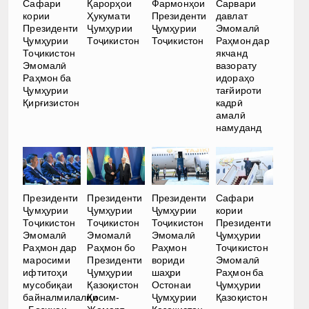
Сафари
Қарорҳои
Фармонҳои
Сарвари
кории
Ҳукумати
Президенти
давлат
Президенти
Ҷумҳурии
Ҷумҳурии
Эмомалӣ
Ҷумҳурии
Тоҷикистон
Тоҷикистон
Раҳмон дар
Тоҷикистон
якчанд
Эмомалӣ
вазорату
Раҳмон ба
идораҳо
Ҷумҳурии
тағйироти
Қирғизистон
кадрӣ
амалӣ
намуданд
Президенти
Президенти
Президенти
Сафари
Ҷумҳурии
Ҷумҳурии
Ҷумҳурии
кории
Тоҷикистон
Тоҷикистон
Тоҷикистон
Президенти
Эмомалӣ
Эмомалӣ
Эмомалӣ
Ҷумҳурии
Раҳмон дар
Раҳмон бо
Раҳмон
Тоҷикистон
маросими
Президенти
вориди
Эмомалӣ
ифтитоҳи
Ҷумҳурии
шаҳри
Раҳмон ба
мусобиқаи
Қазоқистон
Остонаи
Ҷумҳурии
байналмилалии
Қосим-
Ҷумҳурии
Қазоқистон