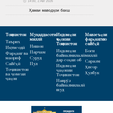
🕔
14:00, 2.Авг 2026
Ҳамаи маводҳои бахш
Тоҷикистон
Муқаддасоти
Иқдомҳои
Мавзеъҳои
миллӣ
ҷаҳонии
фарҳангию
Таърих
Тоҷикистон
сайёҳӣ
Нишон
Иқтисодӣ
Иқдомҳои
Боғи
Парчам
Фарҳанг ва
байналмилалӣ
миллӣ
маориф
Суруд
дар соҳаи об
Саразм
Сайёҳӣ
Пул
Иқдомҳои
Ҳисор
Тоҷикистон
ҷаҳонии
Ҳулбук
ва ҷомеаи
Тоҷикистон
ҷаҳон
Наврӯз
байналмилалӣ
шуд