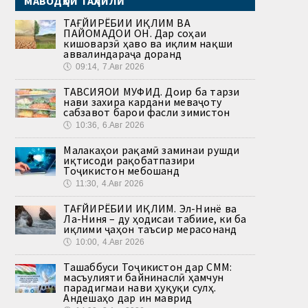
МАВОДҲОИ ТАҲЛИЛӢ
ТАҒЙИРЁБИИ ИҚЛИМ ВА
ПАЙОМАДҲОИ ОН. Дар соҳаи
кишоварзӣ ҳаво ва иқлим нақши
аввалиндараҷа доранд
🕔
09:14, 7.Авг 2026
ТАВСИЯҲОИ МУФИД. Доир ба тарзи
нави захира кардани меваҷоту
сабзавот барои фасли зимистон
🕔
10:36, 6.Авг 2026
Малакаҳои рақамӣ заминаи рушди
иқтисоди рақобатпазири
Тоҷикистон мебошанд
🕔
11:30, 4.Авг 2026
ТАҒЙИРЁБИИ ИҚЛИМ. Эл-Нинё ва
Ла-Ниня – ду ҳодисаи табиие, ки ба
иқлими ҷаҳон таъсир мерасонанд
🕔
10:00, 4.Авг 2026
Ташаббуси Тоҷикистон дар СММ:
масъулияти байнинаслӣ ҳамчун
парадигмаи нави ҳуқуқи сулҳ.
Андешаҳо дар ин маврид