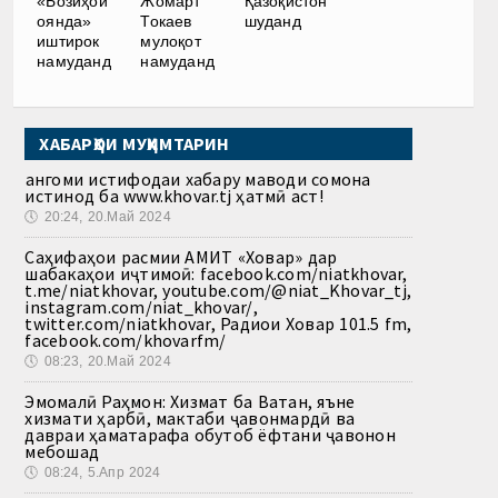
«Бозиҳои
Жомарт
Қазоқистон
оянда»
Токаев
шуданд
иштирок
мулоқот
намуданд
намуданд
ХАБАРҲОИ МУҲИМТАРИН
Ҳангоми истифодаи хабару маводи сомона
истинод ба www.khovar.tj ҳатмӣ аст!
🕔
20:24, 20.Май 2024
Саҳифаҳои расмии АМИТ «Ховар» дар
шабакаҳои иҷтимоӣ: facebook.com/niatkhovar,
t.me/niatkhovar, youtube.com/@niat_Khovar_tj,
instagram.com/niat_khovar/,
twitter.com/niatkhovar, Радиои Ховар 101.5 fm,
facebook.com/khovarfm/
🕔
08:23, 20.Май 2024
Эмомалӣ Раҳмон: Хизмат ба Ватан, яъне
хизмати ҳарбӣ, мактаби ҷавонмардӣ ва
давраи ҳаматарафа обутоб ёфтани ҷавонон
мебошад
🕔
08:24, 5.Апр 2024