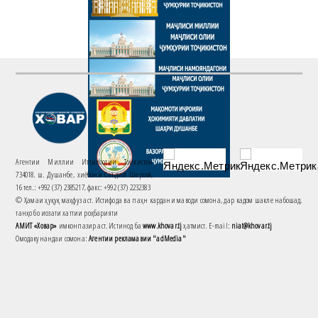
Агентии Миллии Иттилоотии Тоҷикистон
734018. ш. Душанбе, хиёбони Саъдии Шерозӣ,
16 тел.: +992 (37) 2385217, факс: +992 (37) 2232383
© Ҳамаи ҳуқуқ маҳфуз аст. Истифода ва паҳн кардани маводи сомона, дар кадом шакле набошад,
танҳо бо иҷозати хаттии роҳбарияти
АМИТ «Ховар»
имконпазир аст. Истинод ба
www.khovar.tj
ҳатмист. E-mail:
niat@khovar.tj
Омодакунандаи сомона:
Агентии рекламавии "adMedia"