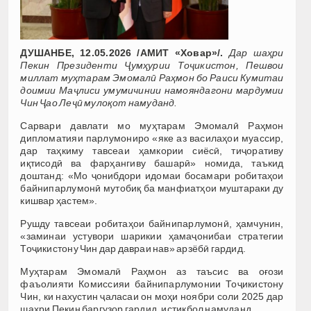
ДУШАНБЕ, 12.05.2026 /АМИТ «Ховар»/.
Дар шаҳри
Пекин Президенти Ҷумҳурии Тоҷикистон, Пешвои
миллат муҳтарам Эмомалӣ Раҳмон бо Раиси Кумитаи
доимии Маҷлиси умумичинии намояндагони мардумии
Чин Ҷао Леҷӣ мулоқот намуданд.
Сарвари давлати мо муҳтарам Эмомалӣ Раҳмон
дипломатияи парлумониро «яке аз василаҳои муассир,
дар таҳкиму тавсеаи ҳамкории сиёсӣ, тиҷоративу
иқтисодӣ ва фарҳангиву башарӣ» номида, таъкид
доштанд: «Мо ҷонибдори идомаи босамари робитаҳои
байнипарлумонӣ мутобиқ ба манфиатҳои муштараки ду
кишвар ҳастем».
Рушду тавсеаи робитаҳои байнипарлумонӣ, ҳамчунин,
«заминаи устувори шарикии ҳамаҷонибаи стратегии
Тоҷикистону Чин дар давраи нав» арзёбӣ гардид.
Муҳтарам Эмомалӣ Раҳмон аз таъсис ва оғози
фаъолияти Комиссияи байнипарлумонии Тоҷикистону
Чин, ки нахустин ҷаласаи он моҳи ноябри соли 2025 дар
шаҳри Пекин баргузор гардид, истиқбол намуданд.