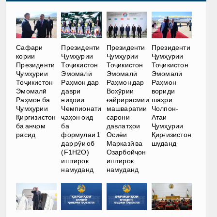
Сафари
Президенти
Президенти
Президенти
кории
Ҷумҳурии
Ҷумҳурии
Ҷумҳурии
Президенти
Тоҷикистон
Тоҷикистон
Тоҷикистон
Ҷумҳурии
Эмомалӣ
Эмомалӣ
Эмомалӣ
Тоҷикистон
Раҳмон дар
Раҳмон дар
Раҳмон
Эмомалӣ
даври
Вохӯрии
вориди
Раҳмон ба
ниҳоии
ғайрирасмии
шаҳри
Ҷумҳурии
Чемпионати
машваратии
Чолпон-
Қирғизистон
ҷаҳон оид
сарони
Атаи
ба анҷом
ба
давлатҳои
Ҷумҳурии
расид
формулаи 1
Осиёи
Қирғизистон
дар рӯи об
Марказӣ ва
шуданд
(F1H2O)
Озарбойҷон
иштирок
иштирок
намуданд
намуданд