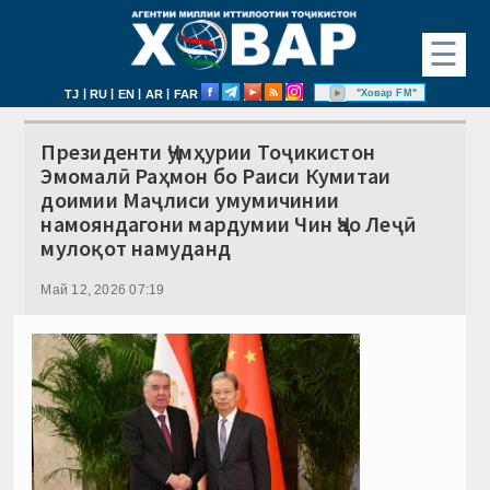
☰
|
|
|
|
"Ховар FM"
TJ
RU
EN
AR
FAR
Президенти Ҷумҳурии Тоҷикистон
Эмомалӣ Раҳмон бо Раиси Кумитаи
доимии Маҷлиси умумичинии
намояндагони мардумии Чин Ҷао Леҷӣ
мулоқот намуданд
Май 12, 2026 07:19