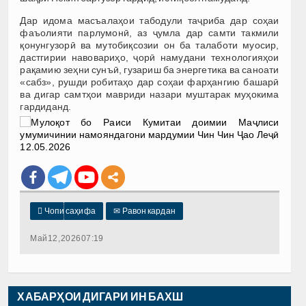
Дар идома масъалаҳои табодули таҷриба дар соҳаи
фаъолияти парлумонӣ, аз ҷумла дар самти такмили
қонунгузорӣ ва мутобиқсозии он ба талаботи муосир,
дастгирии навовариҳо, ҷорӣ намудани технологияҳои
рақамию зеҳни сунъӣ, гузариш ба энергетика ва саноати
«сабз», рушди робитаҳо дар соҳаи фарҳангию башарӣ
ва дигар самтҳои мавриди назари муштарак муҳокима
гардиданд.

Чопи саҳифа
✉
Равон кардан
Май 12, 2026 07:19
ХАБАРҲОИ ДИГАРИ ИН БАХШ