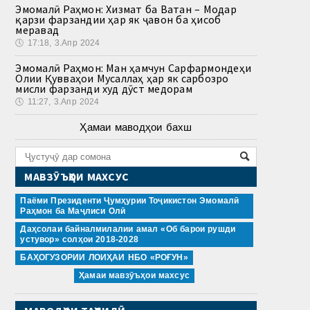
Эмомалӣ Раҳмон: Хизмат ба Ватан – Модар
қарзи фарзандии ҳар як ҷавон ба ҳисоб
меравад
🕔
17:18, 3.Апр 2024
Эмомалӣ Раҳмон: Ман ҳамчун Сарфармондеҳи
Олии Қувваҳои Мусаллаҳ ҳар як сарбозро
мисли фарзанди худ дӯст медорам
🕔
11:27, 3.Апр 2024
Ҳамаи маводҳои бахш
МАВЗӮЪҲОИ МАХСУС
Паёми Президенти Ҷумҳурии Тоҷикистон Эмомалӣ
Раҳмон ба Маҷлиси Олӣ
Даҳсолаи байналмилалии амал «Об барои рушди
устувор» солҳои 2018-2028
БАҲОГУЗОРИИ ЛОИҲАИ НБО «РОҒУН»
Ҳамаи мавзӯъҳои махсус