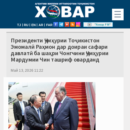
☰
|
|
|
|
"Ховар FM"
TJ
RU
EN
AR
FAR
Президенти Ҷумҳурии Тоҷикистон
Эмомалӣ Раҳмон дар доираи сафари
давлатӣ ба шаҳри Чонгчини Ҷумҳурии
Мардумии Чин ташриф оварданд
Май 13, 2026 11:22