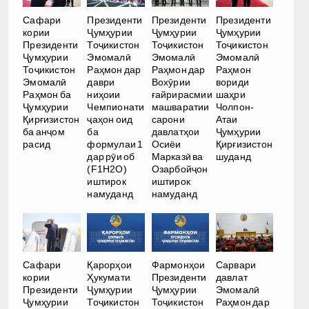
Сафари
Президенти
Президенти
Президенти
кории
Ҷумҳурии
Ҷумҳурии
Ҷумҳурии
Президенти
Тоҷикистон
Тоҷикистон
Тоҷикистон
Ҷумҳурии
Эмомалӣ
Эмомалӣ
Эмомалӣ
Тоҷикистон
Раҳмон дар
Раҳмон дар
Раҳмон
Эмомалӣ
даври
Вохӯрии
вориди
Раҳмон ба
ниҳоии
ғайрирасмии
шаҳри
Ҷумҳурии
Чемпионати
машваратии
Чолпон-
Қирғизистон
ҷаҳон оид
сарони
Атаи
ба анҷом
ба
давлатҳои
Ҷумҳурии
расид
формулаи 1
Осиёи
Қирғизистон
дар рӯи об
Марказӣ ва
шуданд
(F1H2O)
Озарбойҷон
иштирок
иштирок
намуданд
намуданд
Сафари
Қарорҳои
Фармонҳои
Сарвари
кории
Ҳукумати
Президенти
давлат
Президенти
Ҷумҳурии
Ҷумҳурии
Эмомалӣ
Ҷумҳурии
Тоҷикистон
Тоҷикистон
Раҳмон дар