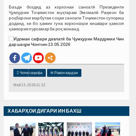
Баъди боздид аз корхонаи саноатӣ Президенти
Ҷумҳурии Тоҷикистон муҳтарам Эмомалӣ Раҳмон ба
роҳбарони марбутаи соҳаи саноати Тоҷикистон супориш
доданд, ки бо ҳамин гуна корхонаҳои кишвари ҳамсоя
ҳамкории пурсамар ба роҳ монанд.

Чопи саҳифа
✉
Равон кардан
Май 13, 2026 11:22
ХАБАРҲОИ ДИГАРИ ИН БАХШ