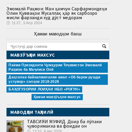
Эмомалӣ Раҳмон: Ман ҳамчун Сарфармондеҳи
Олии Қувваҳои Мусаллаҳ ҳар як сарбозро
мисли фарзанди худ дӯст медорам
🕔
11:27, 3.Апр 2024
Ҳамаи маводҳои бахш
МАВЗӮЪҲОИ МАХСУС
Паёми Президенти Ҷумҳурии Тоҷикистон Эмомалӣ
Раҳмон ба Маҷлиси Олӣ
Даҳсолаи байналмилалии амал «Об барои рушди
устувор» солҳои 2018-2028
БАҲОГУЗОРИИ ЛОИҲАИ НБО «РОҒУН»
Ҳамаи мавзӯъҳои махсус
МАВОДҲОИ ТАҲЛИЛӢ
ТАВСИЯИ МУФИД. Доир ба пӯпаки
ҷуворимакка ва фоидаи он
🕔
13:33, 8.Авг 2026