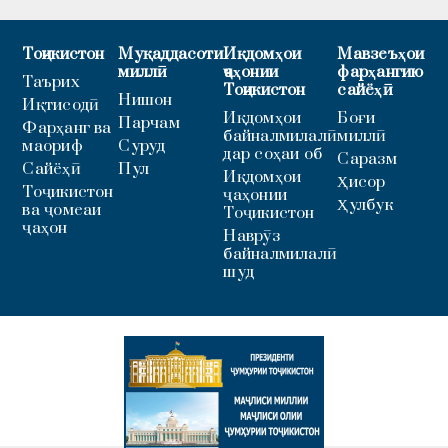
Тоҷикистон
Муқаддасоти
Иқдомҳои
Мавзеъҳои
миллӣ
ҷаҳонии
фарҳангию
Таърих
Тоҷикистон
сайёҳӣ
Нишон
Иқтисодӣ
Иқдомҳои
Боғи
Парчам
Фарҳанг ва
байналмилалӣ
миллӣ
маориф
Суруд
дар соҳаи об
Саразм
Сайёҳӣ
Пул
Иқдомҳои
Ҳисор
Тоҷикистон
ҷаҳонии
Ҳулбук
ва ҷомеаи
Тоҷикистон
ҷаҳон
Наврӯз
байналмилалӣ
шуд