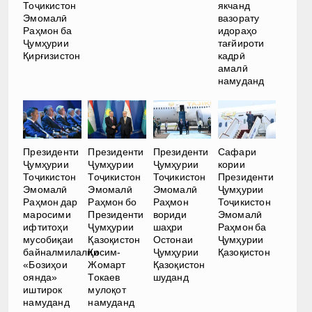
Тоҷикистон
якчанд
Эмомалӣ
вазорату
Раҳмон ба
идораҳо
Ҷумҳурии
тағйироти
Қирғизистон
кадрӣ
амалӣ
намуданд
Президенти
Президенти
Президенти
Сафари
Ҷумҳурии
Ҷумҳурии
Ҷумҳурии
кории
Тоҷикистон
Тоҷикистон
Тоҷикистон
Президенти
Эмомалӣ
Эмомалӣ
Эмомалӣ
Ҷумҳурии
Раҳмон дар
Раҳмон бо
Раҳмон
Тоҷикистон
маросими
Президенти
вориди
Эмомалӣ
ифтитоҳи
Ҷумҳурии
шаҳри
Раҳмон ба
мусобиқаи
Қазоқистон
Остонаи
Ҷумҳурии
байналмилалии
Қосим-
Ҷумҳурии
Қазоқистон
«Бозиҳои
Жомарт
Қазоқистон
оянда»
Токаев
шуданд
иштирок
мулоқот
намуданд
намуданд