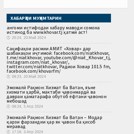
ХАБАРҲОИ МУҲИМТАРИН
Ҳангоми истифодаи хабару маводи сомона
истинод ба www.khovar.tj ҳатмӣ аст!
🕔
20:24, 20.Май 2024
Саҳифаҳои расмии АМИТ «Ховар» дар
шабакаҳои иҷтимоӣ: facebook.com/niatkhovar,
t.me/niatkhovar, youtube.com/@niat_Khovar_tj,
instagram.com/niat_khovar/,
twitter.com/niatkhovar, Радиои Ховар 101.5 fm,
facebook.com/khovarfm/
🕔
08:23, 20.Май 2024
Эмомалӣ Раҳмон: Хизмат ба Ватан, яъне
хизмати ҳарбӣ, мактаби ҷавонмардӣ ва
давраи ҳаматарафа обутоб ёфтани ҷавонон
мебошад
🕔
08:24, 5.Апр 2024
Эмомалӣ Раҳмон: Хизмат ба Ватан – Модар
қарзи фарзандии ҳар як ҷавон ба ҳисоб
меравад
🕔
17:18, 3.Апр 2024