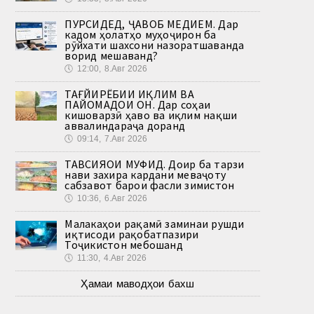
ПУРСИДЕД, ҶАВОБ МЕДИҲЕМ. Дар
кадом ҳолатҳо муҳоҷирон ба
рӯйхати шахсони назоратшаванда
ворид мешаванд?
🕔
12:00, 8.Авг 2026
ТАҒЙИРЁБИИ ИҚЛИМ ВА
ПАЙОМАДҲОИ ОН. Дар соҳаи
кишоварзӣ ҳаво ва иқлим нақши
аввалиндараҷа доранд
🕔
09:14, 7.Авг 2026
ТАВСИЯҲОИ МУФИД. Доир ба тарзи
нави захира кардани меваҷоту
сабзавот барои фасли зимистон
🕔
10:36, 6.Авг 2026
Малакаҳои рақамӣ заминаи рушди
иқтисоди рақобатпазири
Тоҷикистон мебошанд
🕔
11:30, 4.Авг 2026
Ҳамаи маводҳои бахш