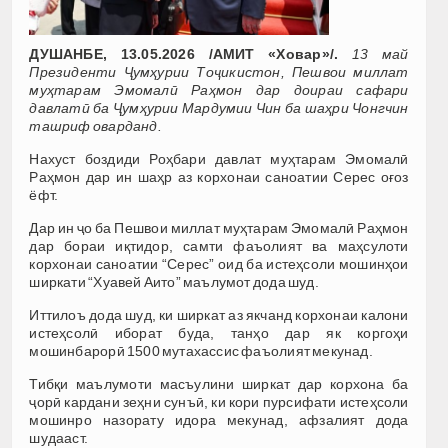
ДУШАНБЕ, 13.05.2026 /АМИТ «Ховар»/.
13 май
Президенти Ҷумҳурии Тоҷикистон, Пешвои миллат
муҳтарам Эмомалӣ Раҳмон дар доираи сафари
давлатӣ ба Ҷумҳурии Мардумии Чин ба шаҳри Чонгчин
ташриф оварданд.
Нахуст боздиди Роҳбари давлат муҳтарам Эмомалӣ
Раҳмон дар ин шаҳр аз корхонаи саноатии Серес оғоз
ёфт.
Дар ин ҷо ба Пешвои миллат муҳтарам Эмомалӣ Раҳмон
дар бораи иқтидор, самти фаъолият ва маҳсулоти
корхонаи саноатии “Серес” оид ба истеҳсоли мошинҳои
ширкати “Хуавей Аито” маълумот дода шуд.
Иттилоъ дода шуд, ки ширкат аз якчанд корхонаи калони
истеҳсолӣ иборат буда, танҳо дар як коргоҳи
мошинбарорӣ 1500 мутахассис фаъолият мекунад.
Тибқи маълумоти масъулини ширкат дар корхона ба
ҷорӣ кардани зеҳни сунъӣ, ки кори пурсифати истеҳсоли
мошинро назорату идора мекунад, афзалият дода
шудааст.