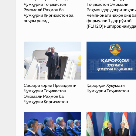
Ҷумҳурии Тоҷикистон
Тоҷикистон Эмомалӣ
Эмомалӣ Раҳмон ба
Раҳмон дар даври ниҳои
Ҷумҳурии Қирғизистон ба
Чемпионати ҷаҳон оид б
анҷом расид
формулаи 1 дар рӯи об
(F1H2O) иштирок намуд
Сафари кории Президенти
Қарорҳои Ҳукумати
Ҷумҳурии Тоҷикистон
Ҷумҳурии Тоҷикистон
Эмомалӣ Раҳмон ба
Ҷумҳурии Қирғизистон