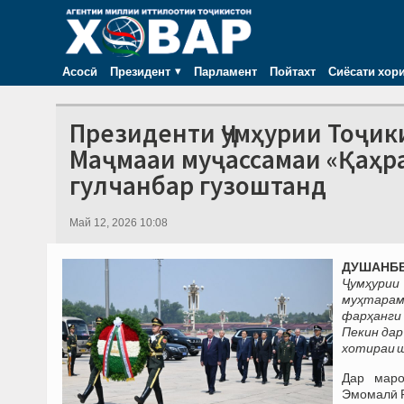
Асосӣ
Президент
Парламент
Пойтахт
Сиёсати хор
Президенти Ҷумҳурии Тоҷик
Маҷмааи муҷассамаи «Қаҳр
гулчанбар гузоштанд
Май 12, 2026 10:08
ДУШАНБЕ,
Ҷумҳурии
муҳтарам
фарҳанги 
Пекин дар
хотираи 
Дар маро
Эмомалӣ 