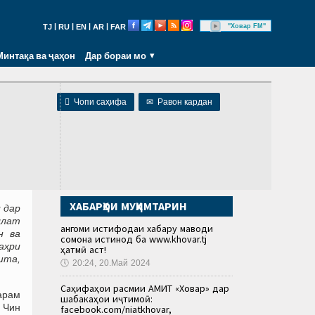
|
|
|
|
"Ховар FM"
TJ
RU
EN
AR
FAR
Минтақа ва ҷаҳон
Дар бораи мо

Чопи саҳифа
✉
Равон кардан
ХАБАРҲОИ МУҲИМТАРИН
 дар
ллат
Ҳангоми истифодаи хабару маводи
н ва
сомона истинод ба www.khovar.tj
аҳри
ҳатмӣ аст!
шта,
🕔
20:24, 20.Май 2024
Саҳифаҳои расмии АМИТ «Ховар» дар
арам
шабакаҳои иҷтимоӣ:
 Чин
facebook.com/niatkhovar,