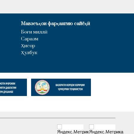
Мавзеъҳои фарҳангию сайёҳӣ
Боғи миллӣ
Саразм
Ҳисор
Ҳулбук