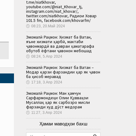
t.me/niatkhovar,
youtube.com/@niat_Khovar_tj,
instagram.com/niat_khovar/,
twitter.com/niatkhovar, Радиои Ховар
101.5 fm, facebook.com/khovarfm/
🕔
08:23, 20.Май 2024
Эмомалӣ Раҳмон: Хизмат ба Ватан,
яъне хизмати ҳарбӣ, мактаби
ҷавонмардӣ ва давраи ҳаматарафа
обутоб ёфтани ҷавонон мебошад
🕔
08:24, 5.Апр 2024
Эмомалӣ Раҳмон: Хизмат ба Ватан –
Модар қарзи фарзандии ҳар як ҷавон
ба ҳисоб меравад
🕔
17:18, 3.Апр 2024
Эмомалӣ Раҳмон: Ман ҳамчун
Сарфармондеҳи Олии Қувваҳои
Мусаллаҳ ҳар як сарбозро мисли
фарзанди худ дӯст медорам
🕔
11:27, 3.Апр 2024
Ҳамаи маводҳои бахш