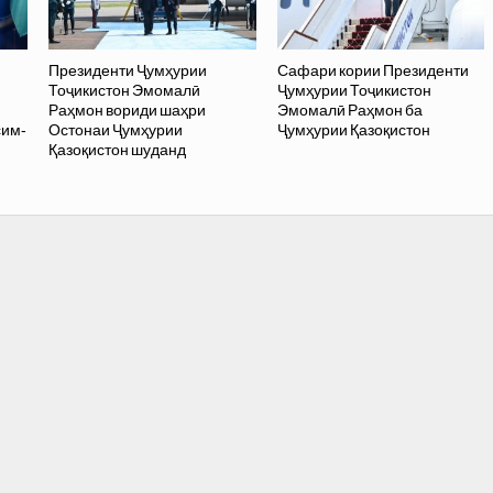
Президенти Ҷумҳурии
Сафари кории Президенти
Тоҷикистон Эмомалӣ
Ҷумҳурии Тоҷикистон
Раҳмон вориди шаҳри
Эмомалӣ Раҳмон ба
сим-
Остонаи Ҷумҳурии
Ҷумҳурии Қазоқистон
Қазоқистон шуданд