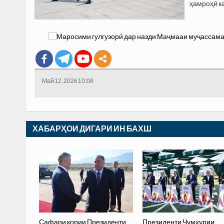
ҳамроҳӣ к
Май 12, 2026 10:08
ХАБАРҲОИ ДИГАРИ ИН БАХШ
Сафари кории Президенти
Президенти Ҷумҳурии