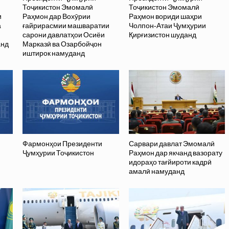
Тоҷикистон Эмомалӣ
Тоҷикистон Эмомалӣ
и
Раҳмон дар Вохӯрии
Раҳмон вориди шаҳри
а
ғайрирасмии машваратии
Чолпон-Атаи Ҷумҳурии
сарони давлатҳои Осиёи
Қирғизистон шуданд
анд
Марказӣ ва Озарбойҷон
иштирок намуданд
Фармонҳои Президенти
Сарвари давлат Эмомалӣ
Ҷумҳурии Тоҷикистон
Раҳмон дар якчанд вазорату
идораҳо тағйироти кадрӣ
амалӣ намуданд