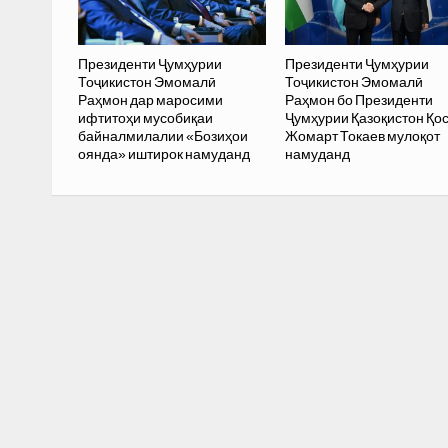
Президенти Ҷумҳурии
Президенти Ҷумҳурии
Тоҷикистон Эмомалӣ
Тоҷикистон Эмомалӣ
Раҳмон дар маросими
Раҳмон бо Президенти
ифтитоҳи мусобиқаи
Ҷумҳурии Қазоқистон Қо
байналмилалии «Бозиҳои
Жомарт Токаев мулоқот
оянда» иштирок намуданд
намуданд