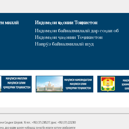
ти миллӣ
Иқдомҳои ҷаҳонии Тоҷикистон
Иқдомҳои байналмилалӣ дар соҳаи об
Иқдомҳои ҷаҳонии Тоҷикистон
Наврӯз байналмилалӣ шуд
Саъдии Шерозӣ, 16 тел.: +992 (37) 2385217, факс: +992 (37) 2232383
на, дар кадом шакле набошад, танҳо бо иҷозати хаттии роҳбарияти