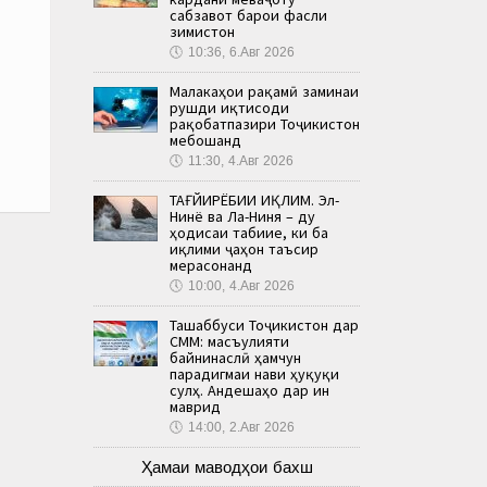
сабзавот барои фасли
зимистон
🕔
10:36, 6.Авг 2026
Малакаҳои рақамӣ заминаи
рушди иқтисоди
рақобатпазири Тоҷикистон
мебошанд
🕔
11:30, 4.Авг 2026
ТАҒЙИРЁБИИ ИҚЛИМ. Эл-
Нинё ва Ла-Ниня – ду
ҳодисаи табиие, ки ба
иқлими ҷаҳон таъсир
мерасонанд
🕔
10:00, 4.Авг 2026
Ташаббуси Тоҷикистон дар
СММ: масъулияти
байнинаслӣ ҳамчун
парадигмаи нави ҳуқуқи
сулҳ. Андешаҳо дар ин
маврид
🕔
14:00, 2.Авг 2026
Ҳамаи маводҳои бахш