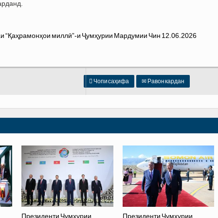
арданд.

Чопи саҳифа
✉
Равон кардан
Президенти Ҷумҳурии
Президенти Ҷумҳурии