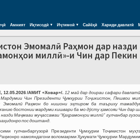
иҷӣ
Амният
Иқтисодӣ
Иҷтимоӣ
Сайёҳӣ
Хариди давлатӣ
истон Эмомалӣ Раҳмон дар назди
амонҳои миллӣ»-и Чин дар Пекин
 12.05.2026 /АМИТ «Ховар»/.
12 май дар доираи сафари давлатӣ
 Мардумии Чин Президенти Ҷумҳурии Тоҷикистон, Пешвои ми
 Эмомалӣ Раҳмон бо нишони эҳтиром ба таъриху тамадду
ғанию бостонии мардуми кишвари ба мо дӯсту ҳамсояи Чин дар ш
 назди Маҷмааи муҷассамаи “Қаҳрамонҳои миллӣ” гулчанбар гузо
шаҳидонро пос доштанд.
сими гулчанбаргузорӣ Президенти Ҷумҳурии Тоҷикистон муҳт
Раҳмонро намояндагони воломақоми Ҳукумати Ҷумҳурии Мардумии