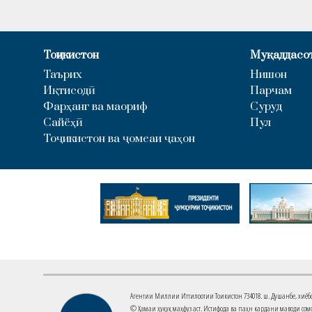
Тоҷикистон
Муқаддасо
Таърих
Нишон
Иқтисодӣ
Парчам
Фарҳанг ва маориф
Суруд
Сайёҳӣ
Пул
Тоҷикистон ва ҷомеаи ҷаҳон
Агентии Миллии Иттилоотии Тоҷикистон 734018. ш. Душанбе, хиёбони 
© Ҳамаи ҳуқуқ маҳфуз аст. Истифода ва паҳн кардани маводи сомо