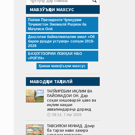
МАВЗӮЪҲОИ МАХСУС
Паёми Президенти Ҷумҳурии
Тоҷикистон Эмомалӣ Раҳмон ба
Маҷлиси Олӣ
Даҳсолаи байналмилалии амал «Об
барои рушди устувор» солҳои 2018-
2028
БАҲОГУЗОРИИ ЛОИҲАИ НБО
«РОҒУН»
Ҳамаи мавзӯъҳои махсус
МАВОДҲОИ ТАҲЛИЛӢ
ТАҒЙИРЁБИИ ИҚЛИМ ВА
ПАЙОМАДҲОИ ОН. Дар
соҳаи кишоварзӣ ҳаво ва
иқлим нақши
аввалиндараҷа доранд
🕔
09:14, 7.Авг 2026
ТАВСИЯҲОИ МУФИД. Доир
ба тарзи нави захира
кардани меваҷоту