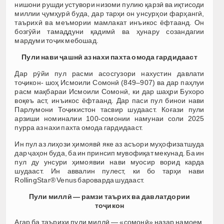
нишони рушди устувори низоми пулию қарзӣ ва иқтисоди
миллии ҷумҳурӣ буда, дар тарҳи он унсурҳои фарҳангӣ,
таърихӣ ва меъмории мамлакат инъикос ёфтаанд. Он
бозгӯйи тамаддуни қадимӣ ва ҳунару созандагии
мардуми тоҷик мебошад.
Пули нави ҷашнӣ аз нахи пахта омода гардидааст
Дар рӯйи пул расми асосгузори нахустин давлати
тоҷикон- шоҳ Исмоили Сомонӣ (849–907) ва дар паҳлуи
расм мақбараи Исмоили Сомонӣ, ки дар шаҳри Бухоро
воқеъ аст, инъикос ёфтаанд. Дар паси пул бинои нави
Парлумони Тоҷикистон тасвир шудааст. Коғази пули
арзиши номиналии 100-сомонии намунаи соли 2025
пурра аз нахи пахта омода гардидааст.
Ин пул аз лиҳози ҳимоявӣ яке аз асъори муҳофизатшуда
дар ҷаҳон буда, ба ин принсип мувофиқат мекунад. Ба ин
пул ду унсури ҳимоявии нави муосир ворид карда
шудааст. Ин аввалин пулест, ки бо тарҳи нави
RollingStar® Venus бароварда шудааст.
Пули миллӣ — рамзи таърих ва давлатдории
тоҷикон
Агар ба таърихи пули миллӣ — «сомонӣ» назар намоем,