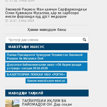
🕔
17:18, 3.Апр 2024
Эмомалӣ Раҳмон: Ман ҳамчун Сарфармондеҳи
Олии Қувваҳои Мусаллаҳ ҳар як сарбозро
мисли фарзанди худ дӯст медорам
🕔
11:27, 3.Апр 2024
Ҳамаи маводҳои бахш
МАВЗӮЪҲОИ МАХСУС
Паёми Президенти Ҷумҳурии Тоҷикистон Эмомалӣ
Раҳмон ба Маҷлиси Олӣ
Даҳсолаи байналмилалии амал «Об барои рушди
устувор» солҳои 2018-2028
БАҲОГУЗОРИИ ЛОИҲАИ НБО «РОҒУН»
Ҳамаи мавзӯъҳои махсус
МАВОДҲОИ ТАҲЛИЛӢ
ТАҒЙИРЁБИИ ИҚЛИМ ВА
ПАЙОМАДҲОИ ОН. Дар соҳаи