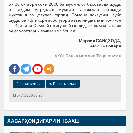
он 30 октябри соли 2000 ба муомилот бароварда шуда,
ин иқдом марҳилаи муҳими ташаккули иқтисоди
мустақил ва устувор гардид. Сомонӣ ҷойгузини рубл
шуда, ба ифтихори асосгузори аввалин давлати тоҷикон
— Исмоили Сомонӣ номгузорӣ гардид, ки рамзи таърих
ва давлатдории тоҷикон мебошад.
Марзия САИДЗОДА,
АМИТ «Ховар»
АКС: Бонки миллии Тоҷикистон

Чопи саҳифа
✉
Равон кардан
Май 7, 2026 16:30
ХАБАРҲОИ ДИГАРИ ИН БАХШ