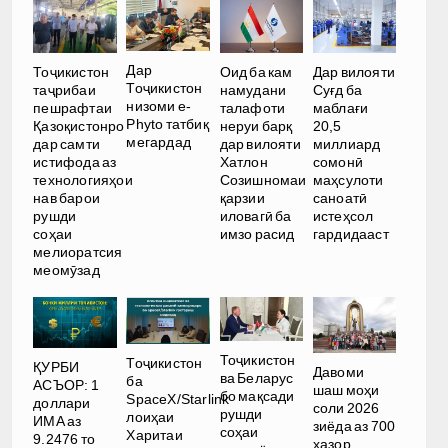
Дар
Тоҷикистон
Оид ба кам
Дар вилояти
Тоҷикистон
таҷрибаи
намудани
Суғд ба
низоми e-
пешрафтаи
талафоти
маблағи
Phyto татбиқ
Қазоқистонро
неруи барқ
20,5
мегардад
дар самти
дар вилояти
миллиард
истифода аз
Хатлон
сомонӣ
технологияҳои
Созишномаи
маҳсулоти
нав барои
қарзии
саноатӣ
рушди
иловагӣ ба
истеҳсол
соҳаи
имзо расид
гардидааст
мелиоратсия
меомӯзад
Тоҷикистон
Тоҷикистон
ҚУРБИ
Давоми
ва Беларус
ба
АСЪОР: 1
шаш моҳи
бо мақсади
SpaceX/Starlink
доллари
соли 2026
рушди
лоиҳаи
ИМА аз
зиёда аз 700
соҳаи
Харитаи
9.2476 то
ҳазор