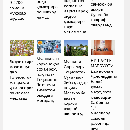
нақлиёт ва
роҳи
9.2700
сайёҳон ба
логистика
ҳамкориро
сомонӣ
шаҳри
Харитаи роҳ
пешниҳод
муқррар
Душанбе
оид ба
намуд
шудааст
ташриф
ҳамкориро
овардаанд
таҳия
менамоянд
Муассисаю
НИШАСТИ
Даҳаи охири
Муовини
корхонаҳои
МАТБУОТӢ.
моҳи август
Сарвазири
соҳаи роҳу
Дар ноҳияи
дар
Тоҷикистон
нақлиёти
Ҷалолиддини
Тоҷикистон
Сулаймон
Тоҷикистон
Балхӣ
маъракаи
Зиёзода дар
ба фасли
ҳаҷми
ҷамъоварии
ноҳияи
зимистон
маҳсулоти
пахта оғоз
Мастчоҳ бо
омодагӣ
кишоварзӣ
мешавад
вазъи
мегиранд
ба беш аз
корҳои
1,2
саҳроӣ
миллиард
шинос шуд
сомонӣ
расонида
шуд