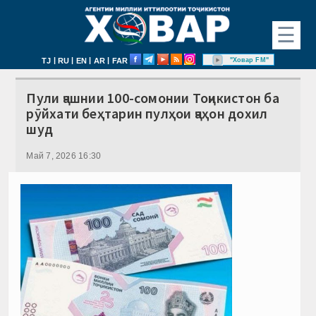
☰
|
|
|
|
"Ховар FM"
TJ
RU
EN
AR
FAR
Пули ҷашнии 100-сомонии Тоҷикистон ба
рӯйхати беҳтарин пулҳои ҷаҳон дохил
шуд
Май 7, 2026 16:30