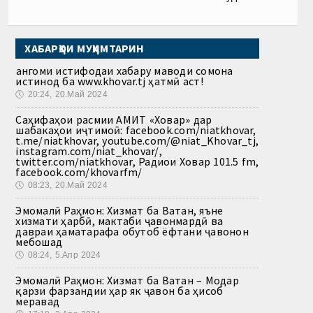
ХАБАРҲОИ МУҲИМТАРИН
Ҳангоми истифодаи хабару маводи сомона
истинод ба www.khovar.tj ҳатмӣ аст!
🕔
20:24, 20.Май 2024
Саҳифаҳои расмии АМИТ «Ховар» дар
шабакаҳои иҷтимоӣ: facebook.com/niatkhovar,
t.me/niatkhovar, youtube.com/@niat_Khovar_tj,
instagram.com/niat_khovar/,
twitter.com/niatkhovar, Радиои Ховар 101.5 fm,
facebook.com/khovarfm/
🕔
08:23, 20.Май 2024
Эмомалӣ Раҳмон: Хизмат ба Ватан, яъне
хизмати ҳарбӣ, мактаби ҷавонмардӣ ва
давраи ҳаматарафа обутоб ёфтани ҷавонон
мебошад
🕔
08:24, 5.Апр 2024
Эмомалӣ Раҳмон: Хизмат ба Ватан – Модар
қарзи фарзандии ҳар як ҷавон ба ҳисоб
меравад