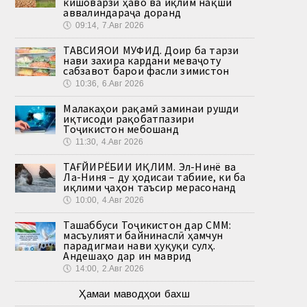
кишоварзӣ ҳаво ва иқлим нақши
аввалиндараҷа доранд
🕔
09:14, 7.Авг 2026
ТАВСИЯҲОИ МУФИД. Доир ба тарзи
нави захира кардани меваҷоту
сабзавот барои фасли зимистон
🕔
10:36, 6.Авг 2026
Малакаҳои рақамӣ заминаи рушди
иқтисоди рақобатпазири
Тоҷикистон мебошанд
🕔
11:30, 4.Авг 2026
ТАҒЙИРЁБИИ ИҚЛИМ. Эл-Нинё ва
Ла-Ниня – ду ҳодисаи табиие, ки ба
иқлими ҷаҳон таъсир мерасонанд
🕔
10:00, 4.Авг 2026
Ташаббуси Тоҷикистон дар СММ:
масъулияти байнинаслӣ ҳамчун
парадигмаи нави ҳуқуқи сулҳ.
Андешаҳо дар ин маврид
🕔
14:00, 2.Авг 2026
Ҳамаи маводҳои бахш