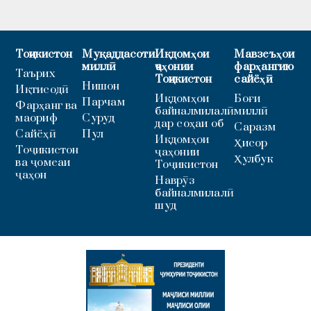
Тоҷикистон
Муқаддасоти
Иқдомҳои
Мавзеъҳои
миллӣ
ҷаҳонии
фарҳангию
Таърих
Тоҷикистон
сайёҳӣ
Нишон
Иқтисодӣ
Иқдомҳои
Боғи
Парчам
Фарҳанг ва
байналмилалӣ
миллӣ
маориф
Суруд
дар соҳаи об
Саразм
Сайёҳӣ
Пул
Иқдомҳои
Ҳисор
Тоҷикистон
ҷаҳонии
Ҳулбук
ва ҷомеаи
Тоҷикистон
ҷаҳон
Наврӯз
байналмилалӣ
шуд