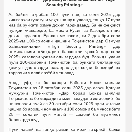
Security Printing»
Аз байни тақрибан 100 пули нав, ки соли 2025 дар
кишварҳои гуногуни ҷаҳон нашр шудаанд, танҳо 17 пули
нав ба рӯйхати озмун дохил гардидаанд. Ба ин феҳрист
пулҳои кишварҳое, ба мисли Русия ва Қазоқистон низ
дохил шудаанд. Ёдовар мешавем, ки 2 декабри соли
2025-ум 100-сомонии ҷашнии Тоҷикистон дар Озмуни
байналмилалии «High Security Printing» дар
номинатсияи «Беҳтарин банкнотаи ҷашнӣ дар соли
2025» сазовори ҷоизаи олӣ гардида буд. Ворид шудани
пули 100-сомонии Тоҷикистон ба рӯйхати беҳтаринҳо
ҳамчун дастоварди назаррас дар соҳаи бонкдорӣ ва
тарроҳии миллӣ арзёбӣ мешавад.
Бояд гуфт, ки бо қарори Раёсати Бонки миллии
Тоҷикистон аз 28 октябри соли 2025 дар асоси Қонуни
Ҷумҳурии Тоҷикистон «Дар бораи Бонки миллии
Тоҷикистон» бо мақсади таъмин намудани иқтисодиёт бо
нишонаҳои пулӣ аз 30 октябри соли 2025 пули коғазии
ҷашнӣ бо арзиши номиналии 100 сомонӣ ба муносибати
25 — солагии пули миллӣ — сомонӣ ба муомилот
бароварда шуд.
Пули ҷашнӣ на танҳо рамзи хотираи таърихӣ, балки