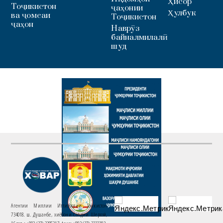
Ҳисор
Тоҷикистон
ҷаҳонии
Ҳулбук
ва ҷомеаи
Тоҷикистон
ҷаҳон
Наврӯз
байналмилалӣ
шуд
Агентии Миллии Иттилоотии Тоҷикистон
734018. ш. Душанбе, хиёбони Саъдии Шерозӣ,