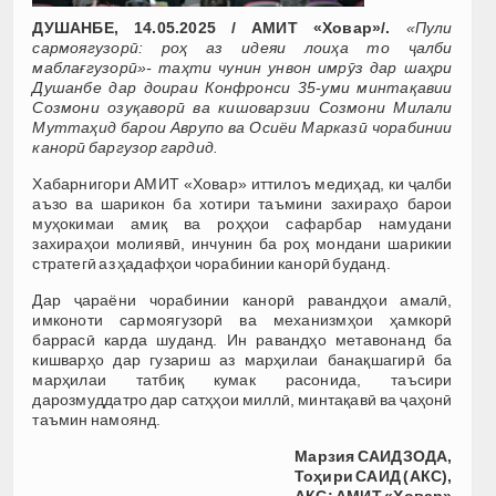
ДУШАНБЕ, 14.05.2025 / АМИТ «Ховар»/.
«Пули
сармоягузорӣ: роҳ аз идеяи лоиҳа то ҷалби
маблағгузорӣ»- таҳти чунин унвон имрӯз дар шаҳри
Душанбе дар доираи Конфронси 35-уми минтақавии
Созмони озуқаворӣ ва кишоварзии Созмони Милали
Муттаҳид барои Аврупо ва Осиёи Марказӣ чорабинии
канорӣ баргузор гардид.
Хабарнигори АМИТ «Ховар» иттилоъ медиҳад, ки ҷалби
аъзо ва шарикон ба хотири таъмини захираҳо барои
муҳокимаи амиқ ва роҳҳои сафарбар намудани
захираҳои молиявӣ, инчунин ба роҳ мондани шарикии
стратегӣ аз ҳадафҳои чорабинии канорӣ буданд.
Дар ҷараёни чорабинии канорӣ равандҳои амалӣ,
имконоти сармоягузорӣ ва механизмҳои ҳамкорӣ
баррасӣ карда шуданд. Ин равандҳо метавонанд ба
кишварҳо дар гузариш аз марҳилаи банақшагирӣ ба
марҳилаи татбиқ кумак расонида, таъсири
дарозмуддатро дар сатҳҳои миллӣ, минтақавӣ ва ҷаҳонӣ
таъмин намоянд.
Марзия САИДЗОДА,
Тоҳири САИД (АКС),