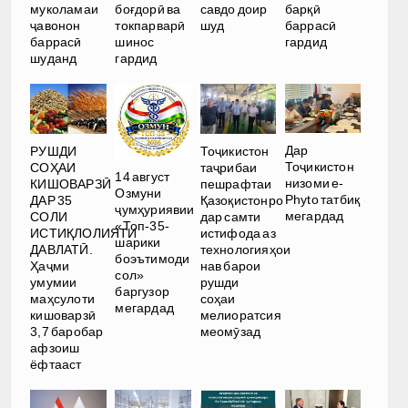
муколамаи
боғдорӣ ва
савдо доир
барқӣ
ҷавонон
токпарварӣ
шуд
баррасӣ
баррасӣ
шинос
гардид
шуданд
гардид
Дар
РУШДИ
Тоҷикистон
Тоҷикистон
СОҲАИ
таҷрибаи
14 август
низоми e-
КИШОВАРЗӢ
пешрафтаи
Озмуни
Phyto татбиқ
ДАР 35
Қазоқистонро
ҷумҳуриявии
мегардад
СОЛИ
дар самти
«Топ-35-
ИСТИҚЛОЛИЯТИ
истифода аз
шарики
ДАВЛАТӢ.
технологияҳои
боэътимоди
Ҳаҷми
нав барои
сол»
умумии
рушди
баргузор
маҳсулоти
соҳаи
мегардад
кишоварзӣ
мелиоратсия
3,7 баробар
меомӯзад
афзоиш
ёфтааст