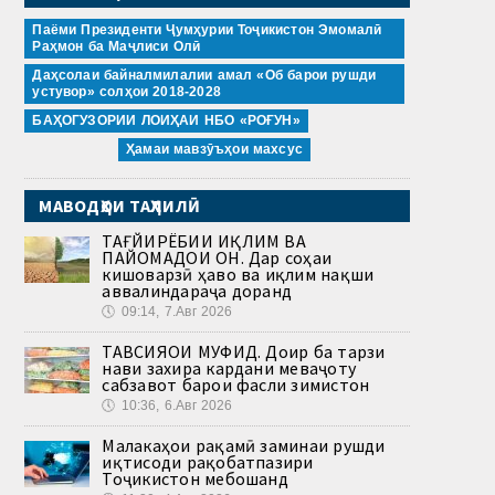
Паёми Президенти Ҷумҳурии Тоҷикистон Эмомалӣ
Раҳмон ба Маҷлиси Олӣ
Даҳсолаи байналмилалии амал «Об барои рушди
устувор» солҳои 2018-2028
БАҲОГУЗОРИИ ЛОИҲАИ НБО «РОҒУН»
Ҳамаи мавзӯъҳои махсус
МАВОДҲОИ ТАҲЛИЛӢ
ТАҒЙИРЁБИИ ИҚЛИМ ВА
ПАЙОМАДҲОИ ОН. Дар соҳаи
кишоварзӣ ҳаво ва иқлим нақши
аввалиндараҷа доранд
🕔
09:14, 7.Авг 2026
ТАВСИЯҲОИ МУФИД. Доир ба тарзи
нави захира кардани меваҷоту
сабзавот барои фасли зимистон
🕔
10:36, 6.Авг 2026
Малакаҳои рақамӣ заминаи рушди
иқтисоди рақобатпазири
Тоҷикистон мебошанд