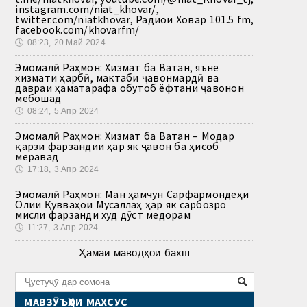
instagram.com/niat_khovar/,
twitter.com/niatkhovar, Радиои Ховар 101.5 fm,
facebook.com/khovarfm/
🕔
08:23, 20.Май 2024
Эмомалӣ Раҳмон: Хизмат ба Ватан, яъне
хизмати ҳарбӣ, мактаби ҷавонмардӣ ва
давраи ҳаматарафа обутоб ёфтани ҷавонон
мебошад
🕔
08:24, 5.Апр 2024
Эмомалӣ Раҳмон: Хизмат ба Ватан – Модар
қарзи фарзандии ҳар як ҷавон ба ҳисоб
меравад
🕔
17:18, 3.Апр 2024
Эмомалӣ Раҳмон: Ман ҳамчун Сарфармондеҳи
Олии Қувваҳои Мусаллаҳ ҳар як сарбозро
мисли фарзанди худ дӯст медорам
🕔
11:27, 3.Апр 2024
Ҳамаи маводҳои бахш
МАВЗӮЪҲОИ МАХСУС