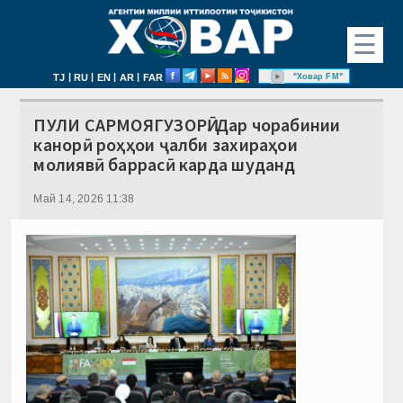
☰
|
|
|
|
"Ховар FM"
TJ
RU
EN
AR
FAR
ПУЛИ САРМОЯГУЗОРӢ. Дар чорабинии
канорӣ роҳҳои ҷалби захираҳои
молиявӣ баррасӣ карда шуданд
Май 14, 2026 11:38