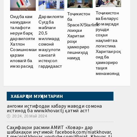
Тоҷикистон
Тоҷикистон
Оид ба кам
Дар вилояти
ва Беларус
ба
намудани
Суғд ба
бо мақсади
SpaceX/Starlink
талафоти
маблағи
рушди
лоиҳаи
неруи барқ
20,5
соҳаи
Харитаи
дар вилояти
миллиард
нақлиёт ва
роҳи
Хатлон
сомонӣ
логистика
ҳамкориро
Созишномаи
маҳсулоти
Харитаи роҳ
пешниҳод
қарзии
саноатӣ
оид ба
намуд
иловагӣ ба
истеҳсол
ҳамкориро
имзо расид
гардидааст
таҳия
менамоянд
ХАБАРҲОИ МУҲИМТАРИН
Ҳангоми истифодаи хабару маводи сомона
истинод ба www.khovar.tj ҳатмӣ аст!
🕔
20:24, 20.Май 2024
Саҳифаҳои расмии АМИТ «Ховар» дар
шабакаҳои иҷтимоӣ: facebook.com/niatkhovar,
t.me/niatkhovar, youtube.com/@niat_Khovar_tj,