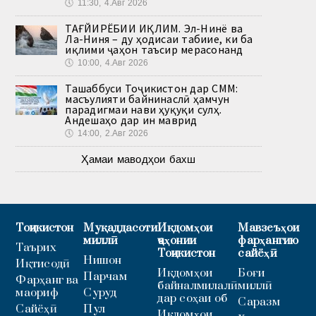
🕔
11:30, 4.Авг 2026
ТАҒЙИРЁБИИ ИҚЛИМ. Эл-Нинё ва
Ла-Ниня – ду ҳодисаи табиие, ки ба
иқлими ҷаҳон таъсир мерасонанд
🕔
10:00, 4.Авг 2026
Ташаббуси Тоҷикистон дар СММ:
масъулияти байнинаслӣ ҳамчун
парадигмаи нави ҳуқуқи сулҳ.
Андешаҳо дар ин маврид
🕔
14:00, 2.Авг 2026
Ҳамаи маводҳои бахш
Тоҷикистон
Муқаддасоти
Иқдомҳои
Мавзеъҳои
миллӣ
ҷаҳонии
фарҳангию
Таърих
Тоҷикистон
сайёҳӣ
Нишон
Иқтисодӣ
Иқдомҳои
Боғи
Парчам
Фарҳанг ва
байналмилалӣ
миллӣ
маориф
Суруд
дар соҳаи об
Саразм
Сайёҳӣ
Пул
Иқдомҳои