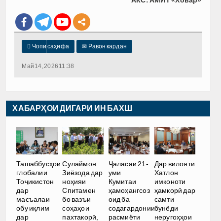
АКС: АМИТ «Ховар»

Чопи саҳифа
✉
Равон кардан
Май 14, 2026 11:38
ХАБАРҲОИ ДИГАРИ ИН БАХШ
Ташаббусҳои
Сулаймон
Ҷаласаи 21-
Дар вилояти
глобалии
Зиёзода дар
уми
Хатлон
Тоҷикистон
ноҳияи
Кумитаи
имконоти
дар
Спитамен
ҳамоҳангсоз
ҳамкорӣ дар
масъалаи
бо вазъи
оид ба
самти
обу иқлим
соҳаҳои
содагардонии
бунёди
дар
пахтакорӣ,
расмиёти
неругоҳҳои