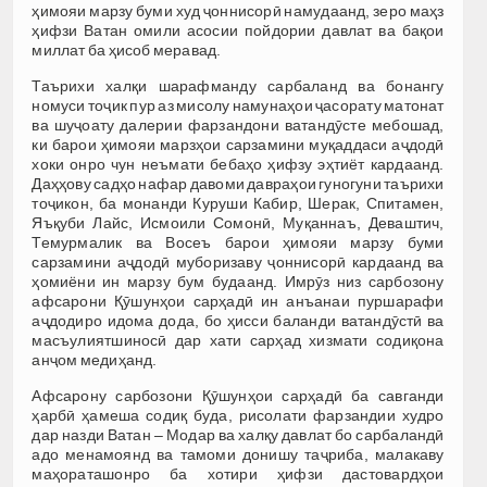
ҳимояи марзу буми худ ҷоннисорӣ намудаанд, зеро маҳз
ҳифзи Ватан омили асосии пойдории давлат ва бақои
миллат ба ҳисоб меравад.
Таърихи халқи шарафманду сарбаланд ва бонангу
номуси тоҷик пур аз мисолу намунаҳои ҷасорату матонат
ва шуҷоату далерии фарзандони ватандӯсте мебошад,
ки барои ҳимояи марзҳои сарзамини муқаддаси аҷдодӣ
хоки онро чун неъмати бебаҳо ҳифзу эҳтиёт кардаанд.
Даҳҳову садҳо нафар давоми давраҳои гуногуни таърихи
тоҷикон, ба монанди Куруши Кабир, Шерак, Спитамен,
Яъқуби Лайс, Исмоили Сомонӣ, Муқаннаъ, Деваштич,
Темурмалик ва Восеъ барои ҳимояи марзу буми
сарзамини аҷдодӣ муборизаву ҷоннисорӣ кардаанд ва
ҳомиёни ин марзу бум будаанд. Имрӯз низ сарбозону
афсарони Қӯшунҳои сарҳадӣ ин анъанаи пуршарафи
аҷдодиро идома дода, бо ҳисси баланди ватандӯстӣ ва
масъулиятшиносӣ дар хати сарҳад хизмати содиқона
анҷом медиҳанд.
Афсарону сарбозони Қӯшунҳои сарҳадӣ ба савганди
ҳарбӣ ҳамеша содиқ буда, рисолати фарзандии худро
дар назди Ватан – Модар ва халқу давлат бо сарбаландӣ
адо менамоянд ва тамоми донишу таҷриба, малакаву
маҳораташонро ба хотири ҳифзи дастовардҳои