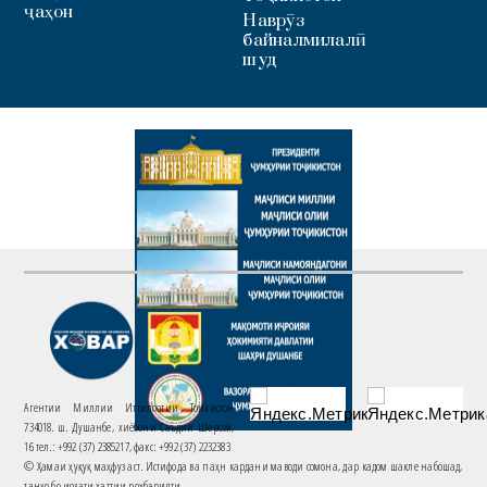
ҷаҳон
Наврӯз
байналмилалӣ
шуд
Агентии Миллии Иттилоотии Тоҷикистон
734018. ш. Душанбе, хиёбони Саъдии Шерозӣ,
16 тел.: +992 (37) 2385217, факс: +992 (37) 2232383
© Ҳамаи ҳуқуқ маҳфуз аст. Истифода ва паҳн кардани маводи сомона, дар кадом шакле набошад,
танҳо бо иҷозати хаттии роҳбарияти