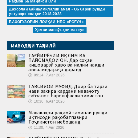
Раҳмон ба Маҷлиси Олӣ
Даҳсолаи байналмилалии амал «Об барои рушди
устувор» солҳои 2018-2028
БАҲОГУЗОРИИ ЛОИҲАИ НБО «РОҒУН»
Ҳамаи мавзӯъҳои махсус
МАВОДҲОИ ТАҲЛИЛӢ
ТАҒЙИРЁБИИ ИҚЛИМ ВА
ПАЙОМАДҲОИ ОН. Дар соҳаи
кишоварзӣ ҳаво ва иқлим нақши
аввалиндараҷа доранд
🕔
09:14, 7.Авг 2026
ТАВСИЯҲОИ МУФИД. Доир ба тарзи
нави захира кардани меваҷоту
сабзавот барои фасли зимистон
🕔
10:36, 6.Авг 2026
Малакаҳои рақамӣ заминаи рушди
иқтисоди рақобатпазири
Тоҷикистон мебошанд
🕔
11:30, 4.Авг 2026