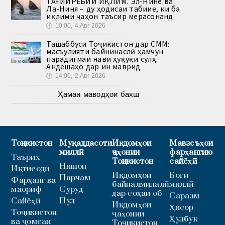
ТАҒЙИРЁБИИ ИҚЛИМ. Эл-Нинё ва
Ла-Ниня – ду ҳодисаи табиие, ки ба
иқлими ҷаҳон таъсир мерасонанд
🕔
10:00, 4.Авг 2026
Ташаббуси Тоҷикистон дар СММ:
масъулияти байнинаслӣ ҳамчун
парадигмаи нави ҳуқуқи сулҳ.
Андешаҳо дар ин маврид
🕔
14:00, 2.Авг 2026
Ҳамаи маводҳои бахш
Тоҷикистон
Муқаддасоти
Иқдомҳои
Мавзеъҳои
миллӣ
ҷаҳонии
фарҳангию
Таърих
Тоҷикистон
сайёҳӣ
Нишон
Иқтисодӣ
Иқдомҳои
Боғи
Парчам
Фарҳанг ва
байналмилалӣ
миллӣ
маориф
Суруд
дар соҳаи об
Саразм
Сайёҳӣ
Пул
Иқдомҳои
Ҳисор
Тоҷикистон
ҷаҳонии
Ҳулбук
ва ҷомеаи
Тоҷикистон