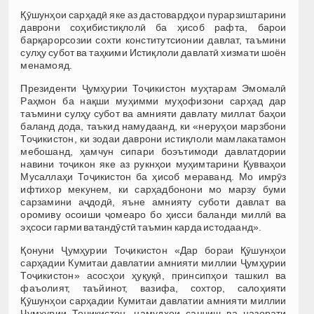
Қӯшунҳои сарҳадӣ яке аз дастовардҳои пурарзиштарини
даврони соҳибистиқлолӣ ба ҳисоб рафта, барои
барқарорсозии сохти конститутсионии давлат, таъмини
сулҳу субот ва таҳкими Истиқлоли давлатӣ хизмати шоён
менамояд.
Президенти Ҷумҳурии Тоҷикистон муҳтарам Эмомалӣ
Раҳмон ба нақши муҳимми муҳофизони сарҳад дар
таъмини сулҳу субот ва амнияти давлату миллат баҳои
баланд дода, таъкид намудаанд, ки «неруҳои марзбони
Тоҷикистон, ки зодаи даврони истиқлоли мамлакатамон
мебошанд, ҳамчун сипари боэътимоди давлатдории
навини тоҷикон яке аз рукнҳои муҳимтарини Қувваҳои
Мусаллаҳи Тоҷикистон ба ҳисоб мераванд. Мо имрӯз
ифтихор мекунем, ки сарҳадбонони мо марзу буми
сарзамини аҷдодӣ, яъне амнияту суботи давлат ва
оромиву осоиши ҷомеаро бо ҳисси баланди миллӣ ва
эҳсоси гарми ватандӯстӣ таъмин карда истодаанд».
Қонуни Ҷумҳурии Тоҷикистон «Дар бораи Қӯшунҳои
сарҳадии Кумитаи давлатии амнияти миллии Ҷумҳурии
Тоҷикистон» асосҳои ҳуқуқӣ, принсипҳои ташкил ва
фаъолият, таъйинот, вазифа, сохтор, салоҳияти
Қӯшунҳои сарҳадии Кумитаи давлатии амнияти миллии
Ҷумҳурии Тоҷикистон, намудҳои санҷиш ва назорати