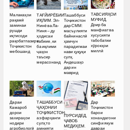
ТАВСИЯҲОИ
Малакаҳои
ТАҒЙИРЁБИИ
Ташаббуси
МУФИД.
рақамӣ
ИҚЛИМ. Эл-
Тоҷикистон
Доир ба
заминаи
Нинё ва Ла-
дар СММ:
манфиат ва
рушди
Ниня – ду
масъулияти
хусусияти
иқтисоди
ҳодисаи
байнинаслӣ
табобатии
рақобатпазири
табиие, ки
ҳамчун
хӯрокҳои
Тоҷикистон
ба иқлими
парадигмаи
миллӣ
мебошанд
ҷаҳон
нави ҳуқуқи
таъсир
сулҳ.
мерасонанд
Андешаҳо
дар ин
маврид
Дараи
ТАШАББУСИ
Дар
Камароб
ҶАҲОНИИ
Тоҷикистон
дорои
ТОҶИКИСТОН:
барои
ПУРСИДЕД,
захираҳои
аз фарҳанги
хонандагони
ҶАВОБ
нодири
сулҳ то
синфи якум
МЕДИҲЕМ.
агробиологӣ
амнияти
давраи