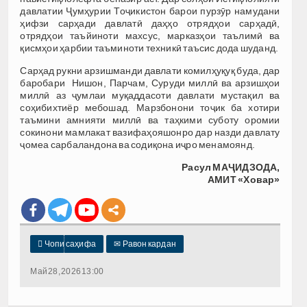
давлатии Ҷумҳурии Тоҷикистон барои пурзӯр намудани
ҳифзи сарҳади давлатӣ даҳҳо отрядҳои сарҳадӣ,
отрядҳои таъйиноти махсус, марказҳои таълимӣ ва
қисмҳои ҳарбии таъминоти техникӣ таъсис дода шуданд.
Сарҳад рукни арзишманди давлати комилҳуқуқ буда, дар
баробари Нишон, Парчам, Суруди миллӣ ва арзишҳои
миллӣ аз ҷумлаи муқаддасоти давлати мустақил ва
соҳибихтиёр мебошад. Марзбонони тоҷик ба хотири
таъмини амнияти миллӣ ва таҳкими суботу оромии
сокинони мамлакат вазифаҳояшонро дар назди давлату
ҷомеа сарбаландона ва содиқона иҷро менамоянд.
Расул МАҶИДЗОДА,
АМИТ «Ховар»

Чопи саҳифа
✉
Равон кардан
Май 28, 2026 13:00