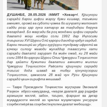
ДУШАНБЕ, 28.05.2026 /АМИТ «Ховар»/
.
Қӯшунҳои
сарҳадӣ барои ҳифзи марзу буми кишвар, таъмини
амният, оромӣ ва суботи ҷомеа бо шуҷоату матонат
садди роҳи ҳар гуна хатарҳо ва таҳдидҳои беруна
мегарданд. Бо мақсади ба роҳ мондани ҳифзи сарҳади
давлатӣ моҳи ноябри соли 1992 дар Иҷлосияи
таърихии XVI Шурои Олӣ қарори дахлдор қабул гардид.
Барои пешгирӣ аз убури гурӯҳҳои тундраву ифротӣ ва
қочоқи силоҳу маводи мухаддир тавассути хати
сарҳади давлатӣ зарурат ба миён омад, ки 28 майи
соли 1994 бо қарори Шурои Олии Ҷумҳурии Тоҷикистон
дар ҳайати Кумитаи давлатии амнияти миллии
Ҷумҳурии Тоҷикистон Раёсати қӯшунҳои сарҳадӣ
таъсис дода шавад ва тибқи қонунгузории
Тоҷикистон, ҳамасола 28 май чун Рӯзи Қӯшунҳои
сарҳадӣ ҷашн гирифта мешавад.
—
Тавре Президенти Тоҷикистон муҳтарам Эмомалӣ
Раҳмон иброз намудаанд, «марзи давлатӣ дар радифи
арзишҳои миллӣ, забон, таърих, фарҳанг ва дигар
муқаддасоти миллӣ аз ҷумлаи муҳимтарин унсурҳои
соҳибихтиёрӣ ва соҳибистиқлолии давлат мебошад».