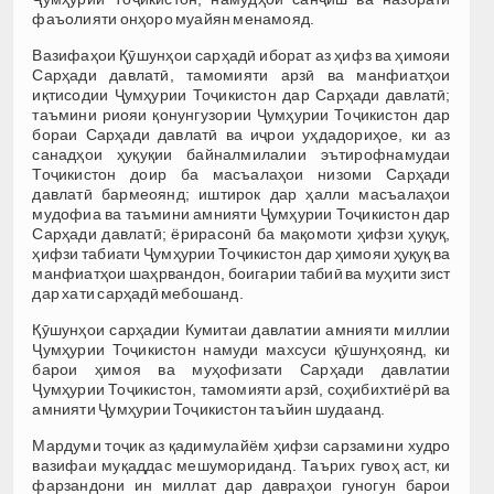
фаъолияти онҳоро муайян менамояд.
Вазифаҳои Қӯшунҳои сарҳадӣ иборат аз ҳифз ва ҳимояи
Сарҳади давлатӣ, тамомияти арзӣ ва манфиатҳои
иқтисодии Ҷумҳурии Тоҷикистон дар Сарҳади давлатӣ;
таъмини риояи қонунгузории Ҷумҳурии Тоҷикистон дар
бораи Сарҳади давлатӣ ва иҷрои уҳдадориҳое, ки аз
санадҳои ҳуқуқии байналмилалии эътирофнамудаи
Тоҷикистон доир ба масъалаҳои низоми Сарҳади
давлатӣ бармеоянд; иштирок дар ҳалли масъалаҳои
мудофиа ва таъмини амнияти Ҷумҳурии Тоҷикистон дар
Сарҳади давлатӣ; ёрирасонӣ ба мақомоти ҳифзи ҳуқуқ,
ҳифзи табиати Ҷумҳурии Тоҷикистон дар ҳимояи ҳуқуқ ва
манфиатҳои шаҳрвандон, боигарии табиӣ ва муҳити зист
дар хати сарҳадӣ мебошанд.
Қӯшунҳои сарҳадии Кумитаи давлатии амнияти миллии
Ҷумҳурии Тоҷикистон намуди махсуси қӯшунҳоянд, ки
барои ҳимоя ва муҳофизати Сарҳади давлатии
Ҷумҳурии Тоҷикистон, тамомияти арзӣ, соҳибихтиёрӣ ва
амнияти Ҷумҳурии Тоҷикистон таъйин шудаанд.
Мардуми тоҷик аз қадимулайём ҳифзи сарзамини худро
вазифаи муқаддас мешумориданд. Таърих гувоҳ аст, ки
фарзандони ин миллат дар давраҳои гуногун барои