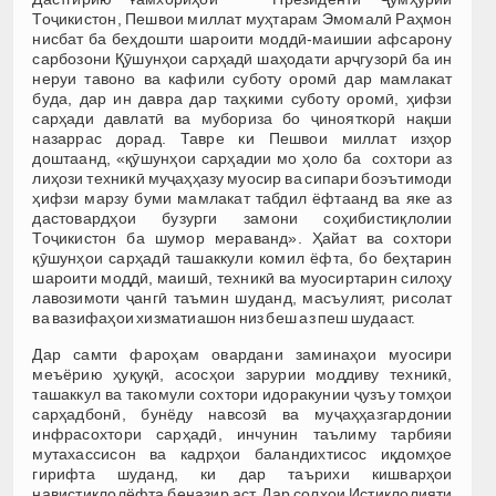
Тоҷикистон, Пешвои миллат муҳтарам Эмомалӣ Раҳмон
нисбат ба беҳдошти шароити моддӣ-маишии афсарону
сарбозони Қӯшунҳои сарҳадӣ шаҳодати арҷгузорӣ ба ин
неруи тавоно ва кафили суботу оромӣ дар мамлакат
буда, дар ин давра дар таҳкими суботу оромӣ, ҳифзи
сарҳади давлатӣ ва мубориза бо ҷинояткорӣ нақши
назаррас дорад. Тавре ки Пешвои миллат изҳор
доштаанд, «қӯшунҳои сарҳадии мо ҳоло ба сохтори аз
лиҳози техникӣ муҷаҳҳазу муосир ва сипари боэътимоди
ҳифзи марзу буми мамлакат табдил ёфтаанд ва яке аз
дастовардҳои бузурги замони соҳибистиқлолии
Тоҷикистон ба шумор мераванд». Ҳайат ва сохтори
қӯшунҳои сарҳадӣ ташаккули комил ёфта, бо беҳтарин
шароити моддӣ, маишӣ, техникӣ ва муосиртарин силоҳу
лавозимоти ҷангӣ таъмин шуданд, масъулият, рисолат
ва вазифаҳои хизматиашон низ беш аз пеш шудааст.
Дар самти фароҳам овардани заминаҳои муосири
меъёрию ҳуқуқӣ, асосҳои зарурии моддиву техникӣ,
ташаккул ва такомули сохтори идоракунии ҷузъу томҳои
сарҳадбонӣ, бунёду навсозӣ ва муҷаҳҳазгардонии
инфрасохтори сарҳадӣ, инчунин таълиму тарбияи
мутахассисон ва кадрҳои баландихтисос иқдомҳое
гирифта шуданд, ки дар таърихи кишварҳои
навистиқлолёфта беназир аст. Дар солҳои Истиқлолияти