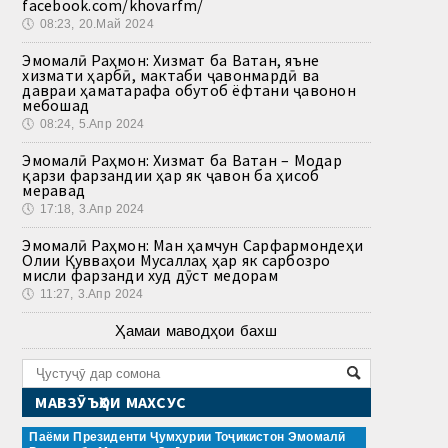
facebook.com/khovarfm/
🕔
08:23, 20.Май 2024
Эмомалӣ Раҳмон: Хизмат ба Ватан, яъне
хизмати ҳарбӣ, мактаби ҷавонмардӣ ва
давраи ҳаматарафа обутоб ёфтани ҷавонон
мебошад
🕔
08:24, 5.Апр 2024
Эмомалӣ Раҳмон: Хизмат ба Ватан – Модар
қарзи фарзандии ҳар як ҷавон ба ҳисоб
меравад
🕔
17:18, 3.Апр 2024
Эмомалӣ Раҳмон: Ман ҳамчун Сарфармондеҳи
Олии Қувваҳои Мусаллаҳ ҳар як сарбозро
мисли фарзанди худ дӯст медорам
🕔
11:27, 3.Апр 2024
Ҳамаи маводҳои бахш
МАВЗӮЪҲОИ МАХСУС
Паёми Президенти Ҷумҳурии Тоҷикистон Эмомалӣ