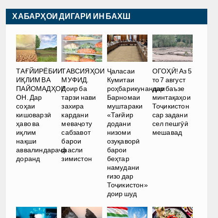
ХАБАРҲОИ ДИГАРИ ИН БАХШ
ТАҒЙИРЁБИИ
ТАВСИЯҲОИ
Ҷаласаи
ОГОҲӢ! Аз 5
ИҚЛИМ ВА
МУФИД.
Кумитаи
то 7 август
ПАЙОМАДҲОИ
Доир ба
роҳбарикунандаи
дар баъзе
ОН. Дар
тарзи нави
Барномаи
минтақаҳои
соҳаи
захира
муштараки
Тоҷикистон
кишоварзӣ
кардани
«Тағйир
сар задани
ҳаво ва
меваҷоту
додани
сел пешгӯӣ
иқлим
сабзавот
низоми
мешавад
нақши
барои
озуқаворӣ
аввалиндараҷа
фасли
барои
доранд
зимистон
беҳтар
намудани
ғизо дар
Тоҷикистон»
доир шуд