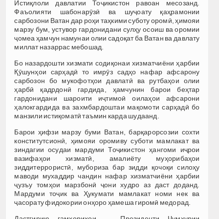
Истиқлоли давлатии Тоҷикистон равоан месозанд.
Фаъолияти шабонарӯзӣ ва шуҷоату қаҳрамонии
сарбозони Ватан дар роҳи таҳкими суботу оромӣ, ҳимояи
марзу бум, устувор гардонидани сулҳу осоиш ва оромии
ҷомеа ҳамчун намунаи олии садоқат ба Ватан ва давлату
миллат назаррас мебошад.
Бо назардошти хизмати содиқонаи хизматчиёни ҳарбии
Қӯшунҳои сарҳадӣ то имрӯз садҳо нафар афсарону
сарбозон бо мукофотҳои давлатӣ ва рутбаҳои олии
ҳарбӣ қадрдонӣ гардида, ҳамчунин барои беҳтар
гардонидани шароити иҷтимоӣ оилаҳои афсарони
ҳалокгардида ва захмбардоштаи мақомоти сарҳадӣ бо
манзили истиқоматӣ таъмин карда шудаанд.
Барои ҳифзи марзу буми Ватан, барқарорсозии сохти
конститутсионӣ, ҳимояи оромиву суботи мамлакат ва
зиндагии осудаи мардуми Тоҷикистон ҳангоми иҷрои
вазифаҳои хизматӣ, амалиёту муҳорибаҳои
зиддитеррористӣ, мубориза бар зидди қочоқи силоҳу
маводи мухаддир чандин нафар хизматчиёни ҳарбии
ҷузъу томҳои марзбонӣ ҷони худро аз даст доданд.
Мардуми тоҷик ва Ҳукумати мамлакат номи нек ва
ҷасорату фидокории онҳоро ҳамеша гиромӣ медорад.
Дастгирию ғамхориҳои Президенти Ҷумҳурии