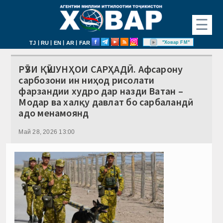
☰
|
|
|
|
"Ховар FM"
TJ
RU
EN
AR
FAR
РӮЗИ ҚӮШУНҲОИ САРҲАДӢ. Афсарону
сарбозони ин ниҳод рисолати
фарзандии худро дар назди Ватан –
Модар ва халқу давлат бо сарбаландӣ
адо менамоянд
Май 28, 2026 13:00