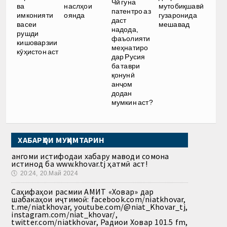
Чӣ гуна
ва
наслҳои
мутобиқшавӣ
патентро аз
имконияти
оянда
гузаронида
даст
васеи
мешавад
надода,
рушди
фаъолияти
кишоварзии
меҳнатиро
кӯҳистон аст
дар Русия
ба таври
қонунӣ
анҷом
додан
мумкин аст?
ХАБАРҲОИ МУҲИМТАРИН
Ҳангоми истифодаи хабару маводи сомона
истинод ба www.khovar.tj ҳатмӣ аст!
🕔
20:24, 20.Май 2024
Саҳифаҳои расмии АМИТ «Ховар» дар
шабакаҳои иҷтимоӣ: facebook.com/niatkhovar,
t.me/niatkhovar, youtube.com/@niat_Khovar_tj,
instagram.com/niat_khovar/,
twitter.com/niatkhovar, Радиои Ховар 101.5 fm,