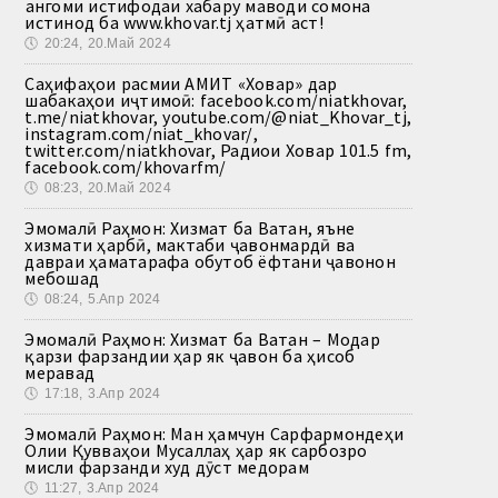
Ҳангоми истифодаи хабару маводи сомона
истинод ба www.khovar.tj ҳатмӣ аст!
🕔
20:24, 20.Май 2024
Саҳифаҳои расмии АМИТ «Ховар» дар
шабакаҳои иҷтимоӣ: facebook.com/niatkhovar,
t.me/niatkhovar, youtube.com/@niat_Khovar_tj,
instagram.com/niat_khovar/,
twitter.com/niatkhovar, Радиои Ховар 101.5 fm,
facebook.com/khovarfm/
🕔
08:23, 20.Май 2024
Эмомалӣ Раҳмон: Хизмат ба Ватан, яъне
хизмати ҳарбӣ, мактаби ҷавонмардӣ ва
давраи ҳаматарафа обутоб ёфтани ҷавонон
мебошад
🕔
08:24, 5.Апр 2024
Эмомалӣ Раҳмон: Хизмат ба Ватан – Модар
қарзи фарзандии ҳар як ҷавон ба ҳисоб
меравад
🕔
17:18, 3.Апр 2024
Эмомалӣ Раҳмон: Ман ҳамчун Сарфармондеҳи
Олии Қувваҳои Мусаллаҳ ҳар як сарбозро
мисли фарзанди худ дӯст медорам
🕔
11:27, 3.Апр 2024