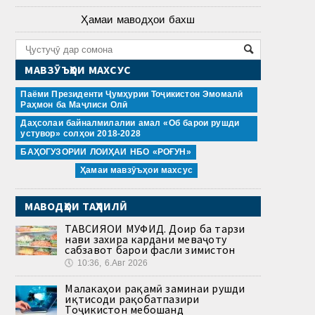
Ҳамаи маводҳои бахш
МАВЗӮЪҲОИ МАХСУС
Паёми Президенти Ҷумҳурии Тоҷикистон Эмомалӣ
Раҳмон ба Маҷлиси Олӣ
Даҳсолаи байналмилалии амал «Об барои рушди
устувор» солҳои 2018-2028
БАҲОГУЗОРИИ ЛОИҲАИ НБО «РОҒУН»
Ҳамаи мавзӯъҳои махсус
МАВОДҲОИ ТАҲЛИЛӢ
ТАВСИЯҲОИ МУФИД. Доир ба тарзи
нави захира кардани меваҷоту
сабзавот барои фасли зимистон
🕔
10:36, 6.Авг 2026
Малакаҳои рақамӣ заминаи рушди
иқтисоди рақобатпазири
Тоҷикистон мебошанд