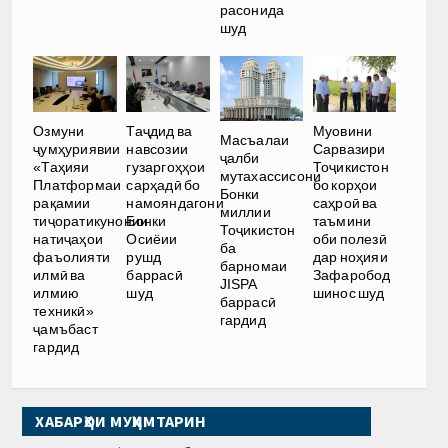
расонида
шуд
Озмуни
Таҷдид ва
Муовини
Масъалаи
ҷумҳуриявии
навсозии
Сарвазири
ҷалби
«Таҳияи
гузаргоҳҳои
Тоҷикистон
мутахассисони
Платформаи
сарҳадӣ бо
бо корҳои
Бонки
рақамии
намояндагони
саҳроӣ ва
миллии
тиҷоратикунонии
Бонки
таъмини
Тоҷикистон
натиҷаҳои
Осиёии
оби полезӣ
ба
фаъолияти
рушд
дар ноҳияи
барномаи
илмӣ ва
баррасӣ
Зафаробод
JISPA
илмию
шуд
шинос шуд
баррасӣ
техникӣ»
гардид
ҷамъбаст
гардид
ХАБАРҲОИ МУҲИМТАРИН