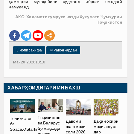
ҳамкории мутақобили судманд ибрози омодагӣ
намуданд.
АКС: Хадамоти гумруки назди Ҳукумати Ҷумҳурии
Тоҷикистон

Чопи саҳифа
✉
Равон кардан
Май 20, 2026 18:10
ХАБАРҲОИ ДИГАРИ ИН БАХШ
Тоҷикистон
Тоҷикистон
Давоми
Даҳаи охири
ва Беларус
ба
шаш моҳи
моҳи август
бо мақсади
SpaceX/Starlink
соли 2026
дар
рушди