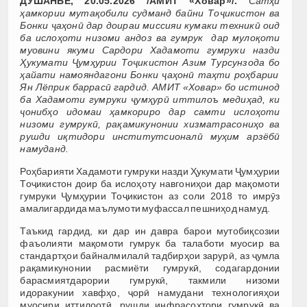
ДУШАНБЕ, 20.05.2026 /АМИТ «Ховар»/.
Сатҳи
ҳамкории мутақобили судманд байни Тоҷикистон ва
Бонки ҷаҳонӣ дар доираи миссияи кумаки техникӣ оид
ба ислоҳоти низоми андоз ва гумрук дар мулоқоти
муовини якуми Сардори Хадамоти гумруки назди
Ҳукумати Ҷумҳурии Тоҷикистон Азим Турсунзода бо
ҳайати намояндагони Бонки ҷаҳонӣ таҳти роҳбарии
Ян Лёприк баррасӣ гардид. АМИТ «Ховар» бо истинод
ба Хадамоти гумруки ҷумҳурӣ иттилоъ медиҳад, ки
ҷонибҳо идомаи ҳамкориро дар самти ислоҳоти
низоми гумрукӣ, рақамикунонии хизматрасониҳо ва
рушди иқтидори институтсионалӣ муҳим арзёбӣ
намуданд.
Роҳбарияти Хадамоти гумруки назди Ҳукумати Ҷумҳурии
Тоҷикистон доир ба ислоҳоту навгониҳои дар мақомоти
гумруки Ҷумҳурии Тоҷикистон аз соли 2018 то имрӯз
амалигардида маълумоти муфассал пешниҳод намуд.
Таъкид гардид, ки дар ин давра барои мутобиқсозии
фаъолияти мақомоти гумрук ба талаботи муосир ва
стандартҳои байналмилалӣ тадбирҳои зарурӣ, аз ҷумла
рақамикунонии расмиёти гумрукӣ, содагардонии
барасмиятдарории гумрукӣ, такмили низоми
идоракунии хавфҳо, ҷорӣ намудани технологияҳои
муосири иттилоотӣ, рушди инфрасохтори гумрукӣ ва