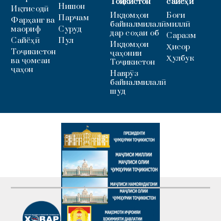
Тоҷикистон
сайёҳӣ
Нишон
Иқтисодӣ
Иқдомҳои
Боғи
Парчам
Фарҳанг ва
байналмилалӣ
миллӣ
маориф
Суруд
дар соҳаи об
Саразм
Сайёҳӣ
Пул
Иқдомҳои
Ҳисор
Тоҷикистон
ҷаҳонии
Ҳулбук
ва ҷомеаи
Тоҷикистон
ҷаҳон
Наврӯз
байналмилалӣ
шуд