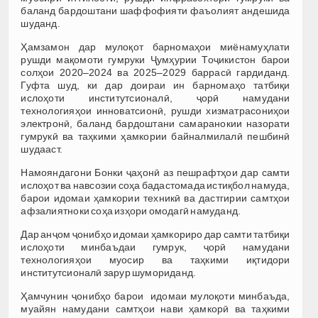
баланд бардоштани шаффофияти фаъолият андешида
шуданд.
Ҳамзамон дар мулоқот барномаҳои миёнамуҳлати
рушди мақомоти гумруки Ҷумҳурии Тоҷикистон барои
солҳои 2020–2024 ва 2025–2029 баррасӣ гардиданд.
Гуфта шуд, ки дар доираи ин барномаҳо татбиқи
ислоҳоти институтсионалӣ, ҷорӣ намудани
технологияҳои инноватсионӣ, рушди хизматрасониҳои
электронӣ, баланд бардоштани самаранокии назорати
гумрукӣ ва таҳкими ҳамкории байналмилалӣ пешбинӣ
шудааст.
Намояндагони Бонки ҷаҳонӣ аз пешрафтҳои дар самти
ислоҳот ва навсозии соҳа бадастомада истиқбол намуда,
барои идомаи ҳамкории техникӣ ва дастгирии самтҳои
афзалиятноки соҳа изҳори омодагӣ намуданд.
Дар анҷом ҷонибҳо идомаи ҳамкориро дар самти татбиқи
ислоҳоти минбаъдаи гумрук, ҷорӣ намудани
технологияҳои муосир ва таҳкими иқтидори
институтсионалӣ зарур шумориданд.
Ҳамчунин ҷонибҳо барои идомаи мулоқоти минбаъда,
муайян намудани самтҳои нави ҳамкорӣ ва таҳкими