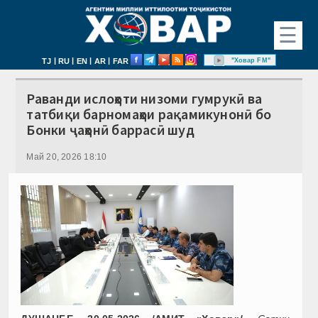
☰
|
|
|
|
"Ховар FM"
TJ
RU
EN
AR
FAR
Раванди ислоҳоти низоми гумрукӣ ва
татбиқи барномаҳои рақамикунонӣ бо
Бонки ҷаҳонӣ баррасӣ шуд
Май 20, 2026 18:10