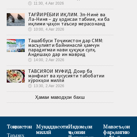
🕔
11:30, 4.Авг 2026
ТАҒЙИРЁБИИ ИҚЛИМ. Эл-Нинё ва
Ла-Ниня – ду ҳодисаи табиие, ки ба
иқлими ҷаҳон таъсир мерасонанд
🕔
10:00, 4.Авг 2026
Ташаббуси Тоҷикистон дар СММ:
масъулияти байнинаслӣ ҳамчун
парадигмаи нави ҳуқуқи сулҳ.
Андешаҳо дар ин маврид
🕔
14:00, 2.Авг 2026
ТАВСИЯҲОИ МУФИД. Доир ба
манфиат ва хусусияти табобатии
хӯрокҳои миллӣ
🕔
13:30, 2.Авг 2026
Ҳамаи маводҳои бахш
Тоҷикистон
Муқаддасоти
Иқдомҳои
Мавзеъҳои
миллӣ
ҷаҳонии
фарҳангию
Таърих