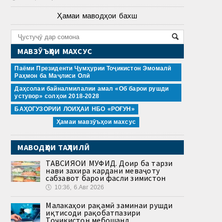
Ҳамаи маводҳои бахш
МАВЗӮЪҲОИ МАХСУС
Паёми Президенти Ҷумҳурии Тоҷикистон Эмомалӣ
Раҳмон ба Маҷлиси Олӣ
Даҳсолаи байналмилалии амал «Об барои рушди
устувор» солҳои 2018-2028
БАҲОГУЗОРИИ ЛОИҲАИ НБО «РОҒУН»
Ҳамаи мавзӯъҳои махсус
МАВОДҲОИ ТАҲЛИЛӢ
ТАВСИЯҲОИ МУФИД. Доир ба тарзи
нави захира кардани меваҷоту
сабзавот барои фасли зимистон
🕔
10:36, 6.Авг 2026
Малакаҳои рақамӣ заминаи рушди
иқтисоди рақобатпазири
Тоҷикистон мебошанд