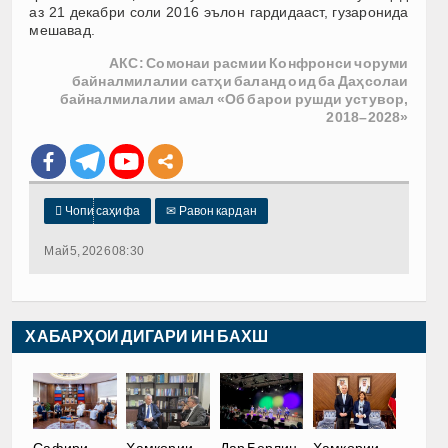
аз 21 декабри соли 2016 эълон гардидааст, гузаронида
мешавад.
АКС: Сомонаи расмии Конфронси чоруми
байналмилалии сатҳи баланд оид ба Даҳсолаи
байналмилалии амал «Об барои рушди устувор,
2018–2028»

Чопи саҳифа
✉
Равон кардан
Май 5, 2026 08:30
ХАБАРҲОИ ДИГАРИ ИН БАХШ