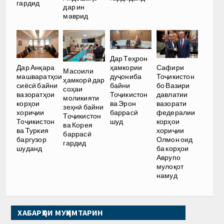
гардид
дар ин
маврид
Дар Теҳрон
ҳамкории
Дар Анқара
Сафири
Масоили
дуҷониба
машваратҳои
Тоҷикистон
ҳамкорӣ дар
байни
сиёсӣ байни
бо Вазири
соҳаи
Тоҷикистон
вазоратҳои
давлатии
моликияти
ва Эрон
корҳои
вазорати
зеҳнӣ байни
баррасӣ
хориҷии
федералии
Тоҷикистон
шуд
Тоҷикистон
корҳои
ва Корея
ва Туркия
хориҷии
баррасӣ
баргузор
Олмон оид
гардид
шуданд
ба корҳои
Аврупо
мулоқот
намуд
ХАБАРҲОИ МУҲИМТАРИН