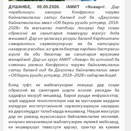
ДУШАНБЕ, 05.05.2026. /АМИТ «Ховар»/.
Дар
чорабиниҳои канории Конфронси чоруми
байналмилалии сатҳи баланд оид ба «Даҳсолаи
байналмилалии амал «Об барои рушди устувор, 2018-
2028» ба масъалаи татбиқи лоиҳаҳо дар соҳаи
обрасонӣ ва санитария таваҷҷуҳи махсус дода
мешавад. Дар ин ҷаласаҳо роҳҳои баланд бардоштани
самаранокии сармоягузориҳо ва ба натиҷаҳои
назаррас расидан, аз ҷумла беҳтар кардани дастрасии
аҳолӣ ба оби бехатар ва санитария муҳокима
мегарданд. Дар ин хусус АМИТ «Ховар» бо истинод ба
сомонаи расмии Конфронси чоруми байналмилалии
сатҳи баланд оид ба Даҳсолаи байналмилалии амал
«Об барои рушди устувор, 2018–2028» хабар медиҳад.
Бояд гуфт, ки маблағгузории лоиҳаҳо дар соҳаи
обрасонӣ ва санитария шарти асосии расидан ба
ҳадафҳо маҳсуб мешавад. Барои рушди инфрасохтор,
ҷорӣ кардани технологияҳои нав ва мустаҳкам кардани
иқтидори институтсионалӣ сармоягузориҳои назаррас
ва дарозмуддат талаб карда мешаванд. Нақши махсусро
дар ин раванд муассисаҳои байналмилалии молиявӣ,
инчунин механизмҳои маблағгузории иқлимӣ мебозанд,
ки кишварҳоро тавассути қарзҳо, грантҳо ва кумаки