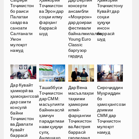
Сафири
Ҳамкории
Дар Берлин
Ҳамкории
Тоҷикистон
Тоҷикистон
консерти
Тоҷикистону
бо раиси
ва Эрон дар
ансамбли
Кувайт дар
Палатаи
соҳаи илму
«Моҳирон»
соҳаи
савдо ва
фарҳанг
дар доираи
ҳуқуқи
саноати
баррасӣ
фестивали
инсон
Салтанати
шуд
байналмилалии
баррасӣ
Умон
Young Euro
шуд
мулоқот
Classic
намуд
баргузор
гардид
Дар Кувайт
Ташаббуси
Дар Вена
Сироҷиддин
ҳамкорӣ ва
Тоҷикистон
масъалаҳои
Муҳриддин
ҳамоҳангсозӣ
дар СММ:
таҳкими
бо
дар самти
масъулияти
ҳамкории
ҳамоҳангсози
консулӣ
байнинаслӣ
илмӣ-
доимии
байни
ҳамчун
фарҳангии
СММ дар
Тоҷикистон
парадигмаи
Тоҷикистон
Тоҷикистон
ва Давлати
нави ҳуқуқи
ва Австрия
мулоқот
Кувайт
сулҳ.
баррасӣ
намуд
баррасӣ
Андешаҳо
гардиданд