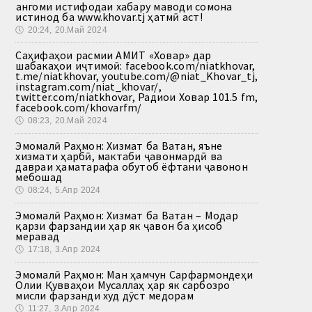
Ҳангоми истифодаи хабару маводи сомона
истинод ба www.khovar.tj ҳатмӣ аст!
🕔
20:24, 20.Май 2024
Саҳифаҳои расмии АМИТ «Ховар» дар
шабакаҳои иҷтимоӣ: facebook.com/niatkhovar,
t.me/niatkhovar, youtube.com/@niat_Khovar_tj,
instagram.com/niat_khovar/,
twitter.com/niatkhovar, Радиои Ховар 101.5 fm,
facebook.com/khovarfm/
🕔
08:23, 20.Май 2024
Эмомалӣ Раҳмон: Хизмат ба Ватан, яъне
хизмати ҳарбӣ, мактаби ҷавонмардӣ ва
давраи ҳаматарафа обутоб ёфтани ҷавонон
мебошад
🕔
08:24, 5.Апр 2024
Эмомалӣ Раҳмон: Хизмат ба Ватан – Модар
қарзи фарзандии ҳар як ҷавон ба ҳисоб
меравад
🕔
17:18, 3.Апр 2024
Эмомалӣ Раҳмон: Ман ҳамчун Сарфармондеҳи
Олии Қувваҳои Мусаллаҳ ҳар як сарбозро
мисли фарзанди худ дӯст медорам
🕔
11:27, 3.Апр 2024