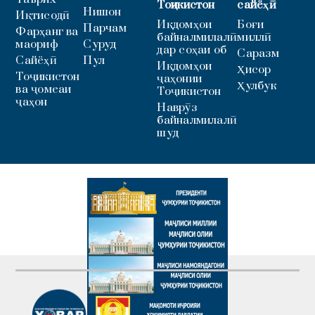
Тоҷикистон
сайёҳӣ
Нишон
Иқтисодӣ
Иқдомҳои
Боғи
Парчам
Фарҳанг ва
байналмилалӣ
миллӣ
маориф
Суруд
дар соҳаи об
Саразм
Сайёҳӣ
Пул
Иқдомҳои
Ҳисор
Тоҷикистон
ҷаҳонии
Ҳулбук
ва ҷомеаи
Тоҷикистон
ҷаҳон
Наврӯз
байналмилалӣ
шуд