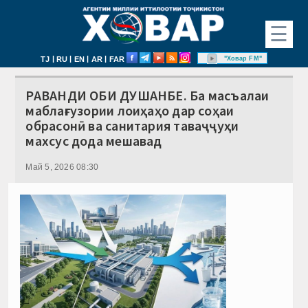
☰
|
|
|
|
"Ховар FM"
TJ
RU
EN
AR
FAR
РАВАНДИ ОБИ ДУШАНБЕ. Ба масъалаи
маблағгузории лоиҳаҳо дар соҳаи
обрасонӣ ва санитария таваҷҷуҳи
махсус дода мешавад
Май 5, 2026 08:30