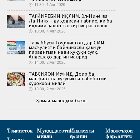
🕔
11:30, 4.Авг 2026
ТАҒЙИРЁБИИ ИҚЛИМ. Эл-Нинё ва
Ла-Ниня – ду ҳодисаи табиие, ки ба
иқлими ҷаҳон таъсир мерасонанд
🕔
10:00, 4.Авг 2026
Ташаббуси Тоҷикистон дар СММ:
масъулияти байнинаслӣ ҳамчун
парадигмаи нави ҳуқуқи сулҳ.
Андешаҳо дар ин маврид
🕔
14:00, 2.Авг 2026
ТАВСИЯҲОИ МУФИД. Доир ба
манфиат ва хусусияти табобатии
хӯрокҳои миллӣ
🕔
13:30, 2.Авг 2026
Ҳамаи маводҳои бахш
Тоҷикистон
Муқаддасоти
Иқдомҳои
Мавзеъҳои
миллӣ
ҷаҳонии
фарҳангию
Таърих