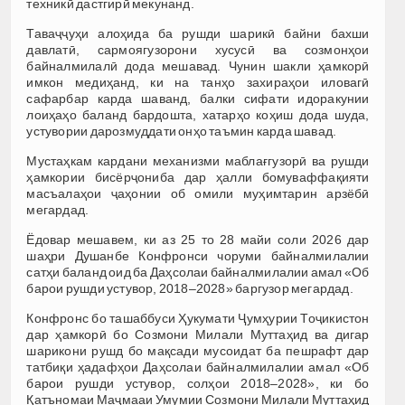
техникӣ дастгирӣ мекунанд.
Таваҷҷуҳи алоҳида ба рушди шарикӣ байни бахши
давлатӣ, сармоягузорони хусусӣ ва созмонҳои
байналмилалӣ дода мешавад. Чунин шакли ҳамкорӣ
имкон медиҳанд, ки на танҳо захираҳои иловагӣ
сафарбар карда шаванд, балки сифати идоракунии
лоиҳаҳо баланд бардошта, хатарҳо коҳиш дода шуда,
устувории дарозмуддати онҳо таъмин карда шавад.
Мустаҳкам кардани механизми маблағгузорӣ ва рушди
ҳамкории бисёрҷониба дар ҳалли бомуваффақияти
масъалаҳои ҷаҳонии об омили муҳимтарин арзёбӣ
мегардад.
Ёдовар мешавем, ки аз 25 то 28 майи соли 2026 дар
шаҳри Душанбе Конфронси чоруми байналмилалии
сатҳи баланд оид ба Даҳсолаи байналмилалии амал «Об
барои рушди устувор, 2018–2028» баргузор мегардад.
Конфронс бо ташаббуси Ҳукумати Ҷумҳурии Тоҷикистон
дар ҳамкорӣ бо Созмони Милали Муттаҳид ва дигар
шарикони рушд бо мақсади мусоидат ба пешрафт дар
татбиқи ҳадафҳои Даҳсолаи байналмилалии амал «Об
барои рушди устувор, солҳои 2018–2028», ки бо
Қатъномаи Маҷмааи Умумии Созмони Милали Муттаҳид