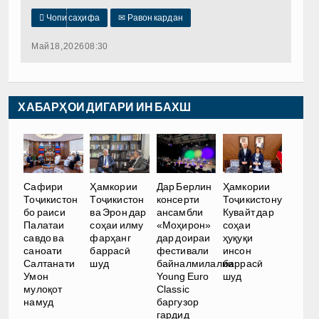

Чопи саҳифа
✉
Равон кардан
Май 18, 2026 08:30
ХАБАРҲОИ ДИГАРИ ИН БАХШ
Сафири
Ҳамкории
Дар Берлин
Ҳамкории
Тоҷикистон
Тоҷикистон
консерти
Тоҷикистону
бо раиси
ва Эрон дар
ансамбли
Кувайт дар
Палатаи
соҳаи илму
«Моҳирон»
соҳаи
савдо ва
фарҳанг
дар доираи
ҳуқуқи
саноати
баррасӣ
фестивали
инсон
Салтанати
шуд
байналмилалии
баррасӣ
Умон
Young Euro
шуд
мулоқот
Classic
намуд
баргузор
гардид