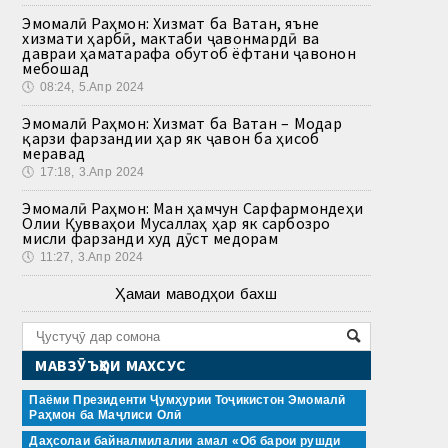
Эмомалӣ Раҳмон: Хизмат ба Ватан, яъне
хизмати ҳарбӣ, мактаби ҷавонмардӣ ва
давраи ҳаматарафа обутоб ёфтани ҷавонон
мебошад
🕔
08:24, 5.Апр 2024
Эмомалӣ Раҳмон: Хизмат ба Ватан – Модар
қарзи фарзандии ҳар як ҷавон ба ҳисоб
меравад
🕔
17:18, 3.Апр 2024
Эмомалӣ Раҳмон: Ман ҳамчун Сарфармондеҳи
Олии Қувваҳои Мусаллаҳ ҳар як сарбозро
мисли фарзанди худ дӯст медорам
🕔
11:27, 3.Апр 2024
Ҳамаи маводҳои бахш
МАВЗӮЪҲОИ МАХСУС
Паёми Президенти Ҷумҳурии Тоҷикистон Эмомалӣ
Раҳмон ба Маҷлиси Олӣ
Даҳсолаи байналмилалии амал «Об барои рушди