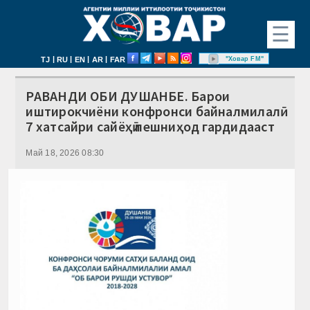
☰
|
|
|
|
"Ховар FM"
TJ
RU
EN
AR
FAR
РАВАНДИ ОБИ ДУШАНБЕ. Барои
иштирокчиёни конфронси байналмилалӣ
7 хатсайри сайёҳӣ пешниҳод гардидааст
Май 18, 2026 08:30