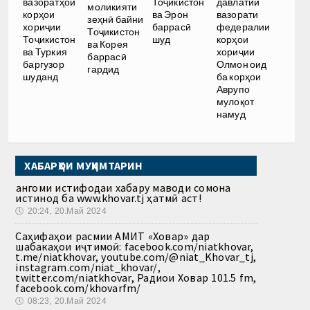
Тоҷикистон
вазоратҳои
давлатии
моликияти
ва Эрон
корҳои
вазорати
зеҳнӣ байни
баррасӣ
хориҷии
федералии
Тоҷикистон
шуд
Тоҷикистон
корҳои
ва Корея
ва Туркия
хориҷии
баррасӣ
баргузор
Олмон оид
гардид
шуданд
ба корҳои
Аврупо
мулоқот
намуд
ХАБАРҲОИ МУҲИМТАРИН
Ҳангоми истифодаи хабару маводи сомона
истинод ба www.khovar.tj ҳатмӣ аст!
🕔
20:24, 20.Май 2024
Саҳифаҳои расмии АМИТ «Ховар» дар
шабакаҳои иҷтимоӣ: facebook.com/niatkhovar,
t.me/niatkhovar, youtube.com/@niat_Khovar_tj,
instagram.com/niat_khovar/,
twitter.com/niatkhovar, Радиои Ховар 101.5 fm,
facebook.com/khovarfm/
🕔
08:23, 20.Май 2024