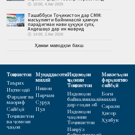
🕔
10:00, 4.Авг 2026
Ташаббуси Тоҷикистон дар СММ:
масъулияти байнинаслӣ ҳамчун
парадигмаи нави ҳуқуқи сулҳ.
Андешаҳо дар ин маврид
🕔
14:00, 2.Авг 2026
Ҳамаи маводҳои бахш
Тоҷикистон
Муқаддасоти
Иқдомҳои
Мавзеъҳои
миллӣ
ҷаҳонии
фарҳангию
Таърих
Тоҷикистон
сайёҳӣ
Нишон
Иқтисодӣ
Иқдомҳои
Боғи
Парчам
Фарҳанг ва
байналмилалӣ
миллӣ
маориф
Суруд
дар соҳаи об
Саразм
Сайёҳӣ
Пул
Иқдомҳои
Ҳисор
Тоҷикистон
ҷаҳонии
Ҳулбук
ва ҷомеаи
Тоҷикистон
ҷаҳон
Наврӯз