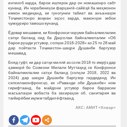
интихоб карда, барои иштирок дар он номашонро сабт
кунанд. Ин чорабиниҳои фарҳангӣ-сайёҳӣ ба меҳмонон
имкон медиҳанд, ки гуногунии табиат ва анъанаҳои
Тоҷикистонро воқеан эҳсос карда, маконҳои зебои
ҷумҳуриро тамошо кунанд.
Ёдовар мешавем, ки Конфронси чоруми байналмилалии
сатҳи баланд оид ба Даҳсолаи байналмилалии «Об
барои рушди устувор, солҳои 2018-2028» аз 25 то 28 май
дар пойтахти Тоҷикистон-шаҳри Душанбе баргузор
мешавад.
Бояд гуфт, ки дар сатҳи миллӣ аз соли 2018 то имрӯз дар
ҳамкорӣ бо Созмони Милали Муттаҳид се Конфронси
байналмилалии сатҳи баланд (солҳои 2018, 2022 ва
2024) дар шаҳри Душанбе баргузор гардиданд. Ин
силсилаконфронсҳо, ки «Раванди оби Душанбе» ном
гирифтаанд, ба майдони устувор барои баррасии
масъалаҳои вобаста ба захираҳои об, санитария ва
тағйирёбии иқлим табдил ёфтаанд.
АКС: АМИТ «Ховар»