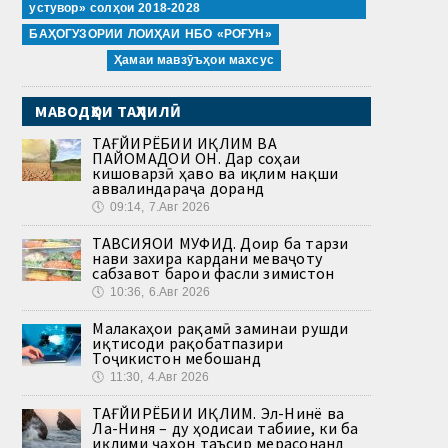
устувор» солҳои 2018-2028
БАҲОГУЗОРИИ ЛОИҲАИ НБО «РОҒУН»
Ҳамаи мавзӯъҳои махсус
МАВОДҲОИ ТАҲЛИЛӢ
ТАҒЙИРЁБИИ ИҚЛИМ ВА
ПАЙОМАДҲОИ ОН. Дар соҳаи
кишоварзӣ ҳаво ва иқлим нақши
аввалиндараҷа доранд
🕔
09:14, 7.Авг 2026
ТАВСИЯҲОИ МУФИД. Доир ба тарзи
нави захира кардани меваҷоту
сабзавот барои фасли зимистон
🕔
10:36, 6.Авг 2026
Малакаҳои рақамӣ заминаи рушди
иқтисоди рақобатпазири
Тоҷикистон мебошанд
🕔
11:30, 4.Авг 2026
ТАҒЙИРЁБИИ ИҚЛИМ. Эл-Нинё ва
Ла-Ниня – ду ҳодисаи табиие, ки ба
иқлими ҷаҳон таъсир мерасонанд