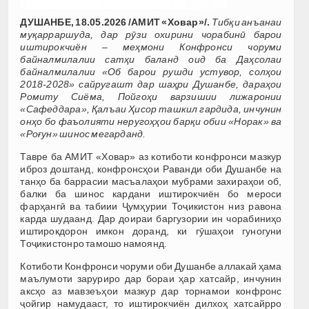
ДУШАНБЕ, 18.05.2026 /АМИТ «Ховар»/.
Тибқи анъанаи
муқарраршуда, дар рӯзи охирини чорабинӣ барои
иштирокчиён – меҳмони Конфронси чоруми
байналмилалии сатҳи баланд оид ба Даҳсолаи
байналмилалии «Об барои рушди устувор, солҳои
2018-2028» сайругашт дар шаҳри Душанбе, дараҳои
Ромиту Сиёма, Пойгоҳи варзишии лижаронии
«Сафеддара», Қалъаи Ҳисор ташкил гардида, инчунин
онҳо бо фаъолияти неругоҳҳои барқи обии «Норак» ва
«Роғун» шинос мегарданд.
Тавре ба АМИТ «Ховар» аз котиботи конфронси мазкур
иброз доштанд, конфронсҳои Раванди оби Душанбе на
танҳо ба баррасии масъалаҳои мубрами захираҳои об,
балки ба шинос кардани иштирокчиён бо мероси
фарҳангӣ ва табиии Ҷумҳурии Тоҷикистон низ равона
карда шудаанд. Дар доираи баргузории ин чорабиниҳо
иштирокдорон имкон доранд, ки гӯшаҳои гуногуни
Тоҷикистонро тамошо намоянд.
Котиботи Конфронси чоруми оби Душанбе аллакай ҳама
маълумоти заруриро дар бораи ҳар хатсайр, инчунин
аксҳо аз мавзеъҳои мазкур дар торнамои конфронс
ҷойгир намудааст, то иштирокчиён дилхоҳ хатсайрро