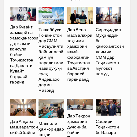
Дар Кувайт
Ташаббуси
Дар Вена
Сироҷиддин
ҳамкорӣ ва
Тоҷикистон
масъалаҳои
Муҳриддин
ҳамоҳангсозӣ
дар СММ:
таҳкими
бо
дар самти
масъулияти
ҳамкории
ҳамоҳангсози
консулӣ
байнинаслӣ
илмӣ-
доимии
байни
ҳамчун
фарҳангии
СММ дар
Тоҷикистон
парадигмаи
Тоҷикистон
Тоҷикистон
ва Давлати
нави ҳуқуқи
ва Австрия
мулоқот
Кувайт
сулҳ.
баррасӣ
намуд
баррасӣ
Андешаҳо
гардиданд
гардид
дар ин
маврид
Дар Теҳрон
ҳамкории
Дар Анқара
Сафири
Масоили
дуҷониба
машваратҳои
Тоҷикистон
ҳамкорӣ дар
байни
сиёсӣ байни
бо Вазири
соҳаи