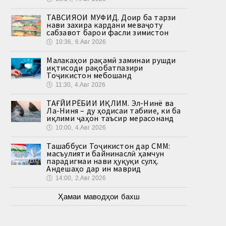
ТАВСИЯҲОИ МУФИД. Доир ба тарзи
нави захира кардани меваҷоту
сабзавот барои фасли зимистон
🕔
10:36, 6.Авг 2026
Малакаҳои рақамӣ заминаи рушди
иқтисоди рақобатпазири
Тоҷикистон мебошанд
🕔
11:30, 4.Авг 2026
ТАҒЙИРЁБИИ ИҚЛИМ. Эл-Нинё ва
Ла-Ниня – ду ҳодисаи табиие, ки ба
иқлими ҷаҳон таъсир мерасонанд
🕔
10:00, 4.Авг 2026
Ташаббуси Тоҷикистон дар СММ:
масъулияти байнинаслӣ ҳамчун
парадигмаи нави ҳуқуқи сулҳ.
Андешаҳо дар ин маврид
🕔
14:00, 2.Авг 2026
Ҳамаи маводҳои бахш