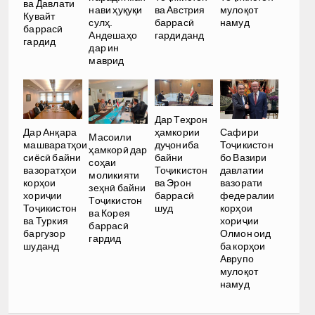
ва Давлати
нави ҳуқуқи
ва Австрия
мулоқот
Кувайт
сулҳ.
баррасӣ
намуд
баррасӣ
Андешаҳо
гардиданд
гардид
дар ин
маврид
Дар Теҳрон
ҳамкории
Дар Анқара
Сафири
Масоили
дуҷониба
машваратҳои
Тоҷикистон
ҳамкорӣ дар
байни
сиёсӣ байни
бо Вазири
соҳаи
Тоҷикистон
вазоратҳои
давлатии
моликияти
ва Эрон
корҳои
вазорати
зеҳнӣ байни
баррасӣ
хориҷии
федералии
Тоҷикистон
шуд
Тоҷикистон
корҳои
ва Корея
ва Туркия
хориҷии
баррасӣ
баргузор
Олмон оид
гардид
шуданд
ба корҳои
Аврупо
мулоқот
намуд