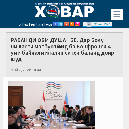
☰
|
|
|
|
"Ховар FM"
TJ
RU
EN
AR
FAR
РАВАНДИ ОБИ ДУШАНБЕ. Дар Боку
нишасти матбуотӣ оид ба Конфронси 4-
уми байналмилалии сатҳи баланд доир
шуд
Май 7, 2026 10:44