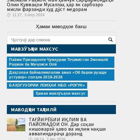
Олии Қувваҳои Мусаллаҳ ҳар як сарбозро
мисли фарзанди худ дӯст медорам
🕔
11:27, 3.Апр 2024
Ҳамаи маводҳои бахш
МАВЗӮЪҲОИ МАХСУС
Паёми Президенти Ҷумҳурии Тоҷикистон Эмомалӣ
Раҳмон ба Маҷлиси Олӣ
Даҳсолаи байналмилалии амал «Об барои рушди
устувор» солҳои 2018-2028
БАҲОГУЗОРИИ ЛОИҲАИ НБО «РОҒУН»
Ҳамаи мавзӯъҳои махсус
МАВОДҲОИ ТАҲЛИЛӢ
ТАҒЙИРЁБИИ ИҚЛИМ ВА
ПАЙОМАДҲОИ ОН. Дар соҳаи
кишоварзӣ ҳаво ва иқлим нақши
аввалиндараҷа доранд
🕔
09:14, 7.Авг 2026