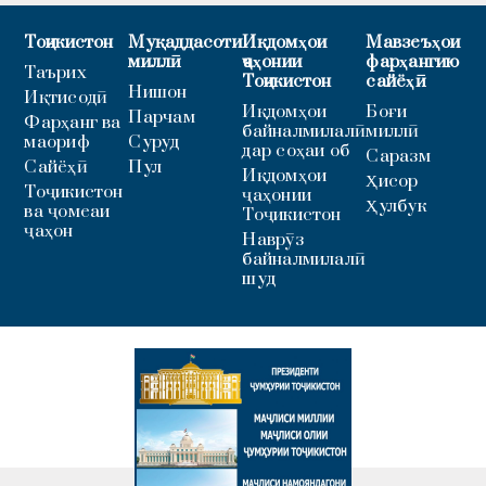
Тоҷикистон
Муқаддасоти
Иқдомҳои
Мавзеъҳои
миллӣ
ҷаҳонии
фарҳангию
Таърих
Тоҷикистон
сайёҳӣ
Нишон
Иқтисодӣ
Иқдомҳои
Боғи
Парчам
Фарҳанг ва
байналмилалӣ
миллӣ
маориф
Суруд
дар соҳаи об
Саразм
Сайёҳӣ
Пул
Иқдомҳои
Ҳисор
Тоҷикистон
ҷаҳонии
Ҳулбук
ва ҷомеаи
Тоҷикистон
ҷаҳон
Наврӯз
байналмилалӣ
шуд