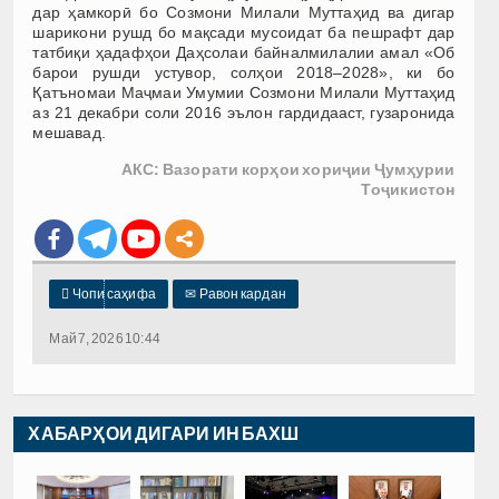
дар ҳамкорӣ бо Созмони Милали Муттаҳид ва дигар
шарикони рушд бо мақсади мусоидат ба пешрафт дар
татбиқи ҳадафҳои Даҳсолаи байналмилалии амал «Об
барои рушди устувор, солҳои 2018–2028», ки бо
Қатъномаи Маҷмаи Умумии Созмони Милали Муттаҳид
аз 21 декабри соли 2016 эълон гардидааст, гузаронида
мешавад.
АКС: Вазорати корҳои хориҷии Ҷумҳурии
Тоҷикистон

Чопи саҳифа
✉
Равон кардан
Май 7, 2026 10:44
ХАБАРҲОИ ДИГАРИ ИН БАХШ