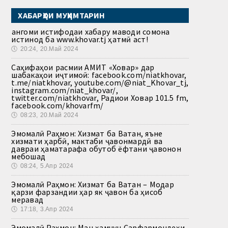
ХАБАРҲОИ МУҲИМТАРИН
Ҳангоми истифодаи хабару маводи сомона
истинод ба www.khovar.tj ҳатмӣ аст!
🕔
20:24, 20.Май 2024
Саҳифаҳои расмии АМИТ «Ховар» дар
шабакаҳои иҷтимоӣ: facebook.com/niatkhovar,
t.me/niatkhovar, youtube.com/@niat_Khovar_tj,
instagram.com/niat_khovar/,
twitter.com/niatkhovar, Радиои Ховар 101.5 fm,
facebook.com/khovarfm/
🕔
08:23, 20.Май 2024
Эмомалӣ Раҳмон: Хизмат ба Ватан, яъне
хизмати ҳарбӣ, мактаби ҷавонмардӣ ва
давраи ҳаматарафа обутоб ёфтани ҷавонон
мебошад
🕔
08:24, 5.Апр 2024
Эмомалӣ Раҳмон: Хизмат ба Ватан – Модар
қарзи фарзандии ҳар як ҷавон ба ҳисоб
меравад
🕔
17:18, 3.Апр 2024
Эмомалӣ Раҳмон: Ман ҳамчун Сарфармондеҳи