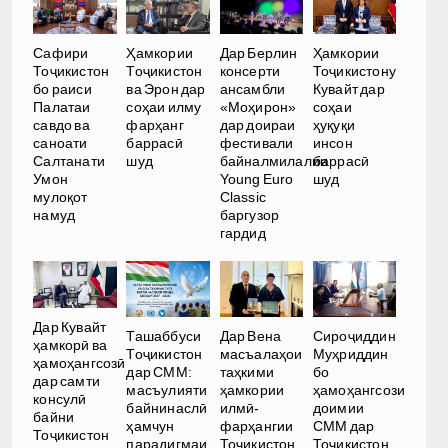
Сафири
Ҳамкории
Дар Берлин
Ҳамкории
Тоҷикистон
Тоҷикистон
консерти
Тоҷикистону
бо раиси
ва Эрон дар
ансамбли
Кувайт дар
Палатаи
соҳаи илму
«Моҳирон»
соҳаи
савдо ва
фарҳанг
дар доираи
ҳуқуқи
саноати
баррасӣ
фестивали
инсон
Салтанати
шуд
байналмилалии
баррасӣ
Умон
Young Euro
шуд
мулоқот
Classic
намуд
баргузор
гардид
Дар Кувайт
Ташаббуси
Дар Вена
Сироҷиддин
ҳамкорӣ ва
Тоҷикистон
масъалаҳои
Муҳриддин
ҳамоҳангсозӣ
дар СММ:
таҳкими
бо
дар самти
масъулияти
ҳамкории
ҳамоҳангсози
консулӣ
байнинаслӣ
илмӣ-
доимии
байни
ҳамчун
фарҳангии
СММ дар
Тоҷикистон
парадигмаи
Тоҷикистон
Тоҷикистон