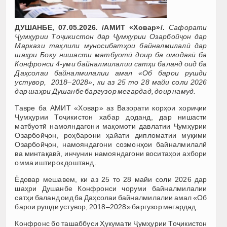
ДУШАНБЕ, 07.05.2026. /АМИТ «Ховар»/.
Сафорати
Ҷумҳурии Тоҷикистон дар Ҷумҳурии Озарбойҷон дар
Маркази таҳлили муносибатҳои байналмилалӣ дар
шаҳри Боку нишасти матбуотӣ доир ба омодагӣ ба
Конфронси 4-уми байналмилалии сатҳи баланд оид ба
Даҳсолаи байналмилалии амал «Об барои рушди
устувор, 2018–2028», ки аз 25 то 28 майи соли 2026
дар шаҳри Душанбе баргузор мегардад, доир намуд.
Тавре ба АМИТ «Ховар» аз Вазорати корҳои хориҷии
Ҷумҳурии Тоҷикистон хабар доданд, дар нишасти
матбуотӣ намояндагони мақомоти давлатии Ҷумҳурии
Озарбойҷон, роҳбарони ҳайати дипломатии муқими
Озарбойҷон, намояндагони созмонҳои байналмилалӣ
ва минтақавӣ, инчунин намояндагони воситаҳои ахбори
омма иштирок доштанд.
Ёдовар мешавем, ки аз 25 то 28 майи соли 2026 дар
шаҳри Душанбе Конфронси чоруми байналмилалии
сатҳи баланд оид ба Даҳсолаи байналмилалии амал «Об
барои рушди устувор, 2018–2028» баргузор мегардад.
Конфронс бо ташаббуси Ҳукумати Ҷумҳурии Тоҷикистон