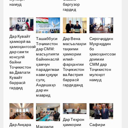
намуд
баргузор
гардид
Дар Кувайт
Ташаббуси
Дар Вена
Сироҷиддин
ҳамкорӣ ва
Тоҷикистон
масъалаҳои
Муҳриддин
ҳамоҳангсозӣ
дар СММ:
таҳкими
бо
дар самти
масъулияти
ҳамкории
ҳамоҳангсози
консулӣ
байнинаслӣ
илмӣ-
доимии
байни
ҳамчун
фарҳангии
СММ дар
Тоҷикистон
парадигмаи
Тоҷикистон
Тоҷикистон
ва Давлати
нави ҳуқуқи
ва Австрия
мулоқот
Кувайт
сулҳ.
баррасӣ
намуд
баррасӣ
Андешаҳо
гардиданд
гардид
дар ин
маврид
Дар Теҳрон
ҳамкории
Дар Анқара
Сафири
Масоили