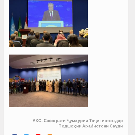
АКС: Сафорати Ҷумҳурии Тоҷикистон дар
Подшоҳии Арабистони Саудӣ