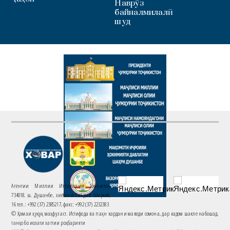
Наврӯз
байналмилалӣ
шуд
Агентии Миллии Иттилоотии Тоҷикистон
734018. ш. Душанбе, хиёбони Саъдии Шерозӣ,
16 тел.: +992 (37) 2385217, факс: +992 (37) 2232383
© Ҳамаи ҳуқуқ маҳфуз аст. Истифода ва паҳн кардани маводи сомона, дар кадом шакле набошад,
танҳо бо иҷозати хаттии роҳбарияти