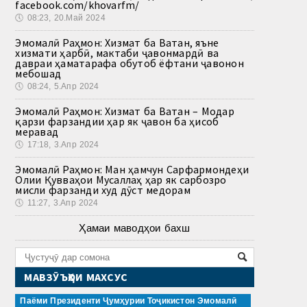
facebook.com/khovarfm/
🕔
08:23, 20.Май 2024
Эмомалӣ Раҳмон: Хизмат ба Ватан, яъне
хизмати ҳарбӣ, мактаби ҷавонмардӣ ва
давраи ҳаматарафа обутоб ёфтани ҷавонон
мебошад
🕔
08:24, 5.Апр 2024
Эмомалӣ Раҳмон: Хизмат ба Ватан – Модар
қарзи фарзандии ҳар як ҷавон ба ҳисоб
меравад
🕔
17:18, 3.Апр 2024
Эмомалӣ Раҳмон: Ман ҳамчун Сарфармондеҳи
Олии Қувваҳои Мусаллаҳ ҳар як сарбозро
мисли фарзанди худ дӯст медорам
🕔
11:27, 3.Апр 2024
Ҳамаи маводҳои бахш
МАВЗӮЪҲОИ МАХСУС
Паёми Президенти Ҷумҳурии Тоҷикистон Эмомалӣ