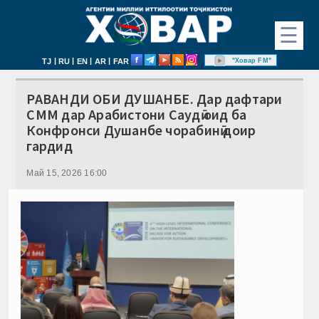
☰
|
|
|
|
"Ховар FM"
TJ
RU
EN
AR
FAR
РАВАНДИ ОБИ ДУШАНБЕ. Дар дафтари
СММ дар Арабистони Саудӣ оид ба
Конфронси Душанбе чорабинӣ доир
гардид
Май 15, 2026 16:00