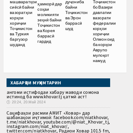
дуҷониба
машваратҳои
Тоҷикистон
ҳамкорӣ дар
байни
сиёсӣ байни
бо Вазири
соҳаи
Тоҷикистон
вазоратҳои
давлатии
моликияти
ва Эрон
корҳои
вазорати
зеҳнӣ байни
баррасӣ
хориҷии
федералии
Тоҷикистон
шуд
Тоҷикистон
корҳои
ва Корея
ва Туркия
хориҷии
баррасӣ
баргузор
Олмон оид
гардид
шуданд
ба корҳои
Аврупо
мулоқот
намуд
ХАБАРҲОИ МУҲИМТАРИН
Ҳангоми истифодаи хабару маводи сомона
истинод ба www.khovar.tj ҳатмӣ аст!
🕔
20:24, 20.Май 2024
Саҳифаҳои расмии АМИТ «Ховар» дар
шабакаҳои иҷтимоӣ: facebook.com/niatkhovar,
t.me/niatkhovar, youtube.com/@niat_Khovar_tj,
instagram.com/niat_khovar/,
twitter.com/niatkhovar, Радиои Ховар 101.5 fm,