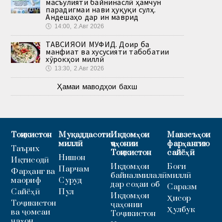
масъулияти байнинаслӣ ҳамчун
парадигмаи нави ҳуқуқи сулҳ.
Андешаҳо дар ин маврид
🕔
14:00, 2.Авг 2026
ТАВСИЯҲОИ МУФИД. Доир ба
манфиат ва хусусияти табобатии
хӯрокҳои миллӣ
🕔
13:30, 2.Авг 2026
Ҳамаи маводҳои бахш
Тоҷикистон
Муқаддасоти
Иқдомҳои
Мавзеъҳои
миллӣ
ҷаҳонии
фарҳангию
Таърих
Тоҷикистон
сайёҳӣ
Нишон
Иқтисодӣ
Иқдомҳои
Боғи
Парчам
Фарҳанг ва
байналмилалӣ
миллӣ
маориф
Суруд
дар соҳаи об
Саразм
Сайёҳӣ
Пул
Иқдомҳои
Ҳисор
Тоҷикистон
ҷаҳонии
Ҳулбук
ва ҷомеаи
Тоҷикистон
ҷаҳон