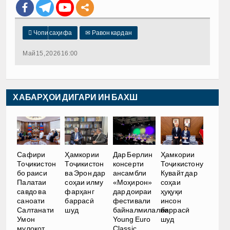

Чопи саҳифа
✉
Равон кардан
Май 15, 2026 16:00
ХАБАРҲОИ ДИГАРИ ИН БАХШ
Сафири
Ҳамкории
Дар Берлин
Ҳамкории
Тоҷикистон
Тоҷикистон
консерти
Тоҷикистону
бо раиси
ва Эрон дар
ансамбли
Кувайт дар
Палатаи
соҳаи илму
«Моҳирон»
соҳаи
савдо ва
фарҳанг
дар доираи
ҳуқуқи
саноати
баррасӣ
фестивали
инсон
Салтанати
шуд
байналмилалии
баррасӣ
Умон
Young Euro
шуд
мулоқот
Classic