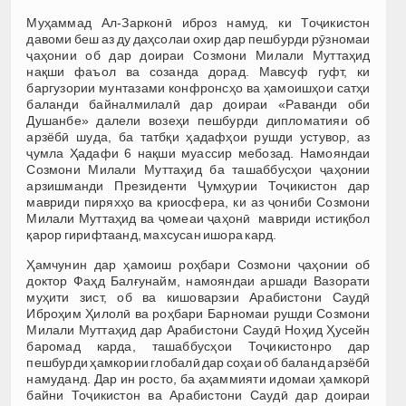
Муҳаммад Ал-Зарконӣ иброз намуд, ки Тоҷикистон
давоми беш аз ду даҳсолаи охир дар пешбурди рӯзномаи
ҷаҳонии об дар доираи Созмони Милали Муттаҳид
нақши фаъол ва созанда дорад. Мавсуф гуфт, ки
баргузории мунтазами конфронсҳо ва ҳамоишҳои сатҳи
баланди байналмилалӣ дар доираи «Раванди оби
Душанбе» далели возеҳи пешбурди дипломатияи об
арзёбӣ шуда, ба татбқи ҳадафҳои рушди устувор, аз
ҷумла Ҳадафи 6 нақши муассир мебозад. Намояндаи
Созмони Милали Муттаҳид ба ташаббусҳои ҷаҳонии
арзишманди Президенти Ҷумҳурии Тоҷикистон дар
мавриди пиряхҳо ва криосфера, ки аз ҷониби Созмони
Милали Муттаҳид ва ҷомеаи ҷаҳонӣ мавриди истиқбол
қарор гирифтаанд, махсусан ишора кард.
Ҳамчунин дар ҳамоиш роҳбари Созмони ҷаҳонии об
доктор Фаҳд Балғунайм, намояндаи аршади Вазорати
муҳити зист, об ва кишоварзии Арабистони Саудӣ
Иброҳим Ҳилолӣ ва роҳбари Барномаи рушди Созмони
Милали Муттаҳид дар Арабистони Саудӣ Ноҳид Ҳусейн
баромад карда, ташаббусҳои Тоҷикистонро дар
пешбурди ҳамкории глобалӣ дар соҳаи об баланд арзёбӣ
намуданд. Дар ин росто, ба аҳаммияти идомаи ҳамкорӣ
байни Тоҷикистон ва Арабистони Саудӣ дар доираи