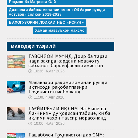
Раҳмон ба Маҷлиси Олӣ
Даҳсолаи байналмилалии амал «Об барои рушди
устувор» солҳои 2018-2028
БАҲОГУЗОРИИ ЛОИҲАИ НБО «РОҒУН»
Ҳамаи мавзӯъҳои махсус
МАВОДҲОИ ТАҲЛИЛӢ
ТАВСИЯҲОИ МУФИД. Доир ба тарзи
нави захира кардани меваҷоту
сабзавот барои фасли зимистон
🕔
10:36, 6.Авг 2026
Малакаҳои рақамӣ заминаи рушди
иқтисоди рақобатпазири
Тоҷикистон мебошанд
🕔
11:30, 4.Авг 2026
ТАҒЙИРЁБИИ ИҚЛИМ. Эл-Нинё ва
Ла-Ниня – ду ҳодисаи табиие, ки ба
иқлими ҷаҳон таъсир мерасонанд
🕔
10:00, 4.Авг 2026
Ташаббуси Тоҷикистон дар СММ: