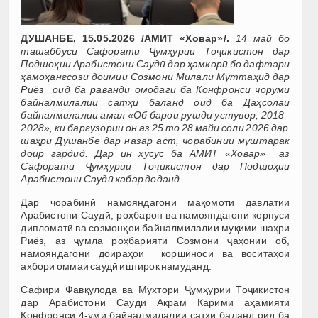
ДУШАНБЕ, 15.05.2026 /АМИТ «Ховар»/.
14 май бо
ташаббуси Сафорати Ҷумҳурии Тоҷикистон дар
Подшоҳии Арабистони Саудӣ дар ҳамкорӣ бо дафтари
ҳамоҳангсози доимии Созмони Милали Муттаҳид дар
Риёз оид ба раванди омодагӣ ба Конфронси чоруми
байналмилалии сатҳи баланд оид ба Даҳсолаи
байналмилалии амал «Об барои рушди устувор, 2018–
2028», ки баргузории он аз 25 то 28 майи соли 2026 дар
шаҳри Душанбе дар назар аст, чорабинии муштарак
доир гардид. Дар ин хусус ба АМИТ «Ховар» аз
Сафорати Ҷумҳурии Тоҷикистон дар Подшоҳии
Арабистони Саудӣ хабар доданд.
Дар чорабинӣ намояндагони мақомоти давлатии
Арабистони Саудӣ, роҳбарон ва намояндагони корпуси
дипломатӣ ва созмонҳои байналмилалии муқими шаҳри
Риёз, аз ҷумла роҳбарияти Созмони ҷаҳонии об,
намояндагони доираҳои коршиносӣ ва воситаҳои
ахбори оммаи саудӣ иштирок намуданд.
Сафири Фавқулода ва Мухтори Ҷумҳурии Тоҷикистон
дар Арабистони Саудӣ Акрам Каримӣ аҳамияти
Конфронси 4-уми байналмилалии сатҳи баланд оид ба