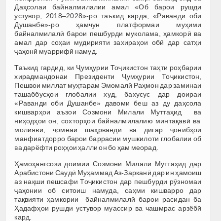
Даҳсолаи байналмилалии амал «Об барои рушди
устувор, 2018–2028»-ро таъкид карда, «Раванди оби
Душанбе»-ро ҳамчун платформаи муҳими
байналмилалӣ барои пешбурди муколама, ҳамкорӣ ва
амал дар соҳаи мудирияти захираҳои обӣ дар сатҳи
ҷаҳонӣ муаррифӣ намуд.
Таъкид гардид, ки Ҷумҳурии Тоҷикистон таҳти роҳбарии
хирадмандонаи Президенти Ҷумҳурии Тоҷикистон,
Пешвои миллат муҳтарам Эмомалӣ Раҳмон дар заминаи
ташаббусҳои глобалии худ, бахусус дар доираи
«Раванди оби Душанбе» давоми беш аз ду даҳсола
кишварҳои аъзои Созмони Милали Муттаҳид ва
ниҳодҳои он, сохторҳои байналмилалию минтақавӣ ва
молиявӣ, ҷомеаи шаҳрвандӣ ва дигар ҷонибҳои
манфиатдорро барои баррасии мушкилоти глобалии об
ва дарёфти роҳҳои ҳалли он бо ҳам меорад.
Ҳамоҳангсози доимии Созмони Милали Муттаҳид дар
Арабистони Саудӣ Муҳаммад Аз-Зарканӣ дар ин ҳамоиш
аз нақши пешсафи Тоҷикистон дар пешбурди рӯзномаи
ҷаҳонии об ситоиш намуда, саҳми кишварро дар
тақвияти ҳамкории байналмилалӣ барои расидан ба
Ҳадафҳои рушди устувор муассир ва чашмрас арзёбӣ
кард.