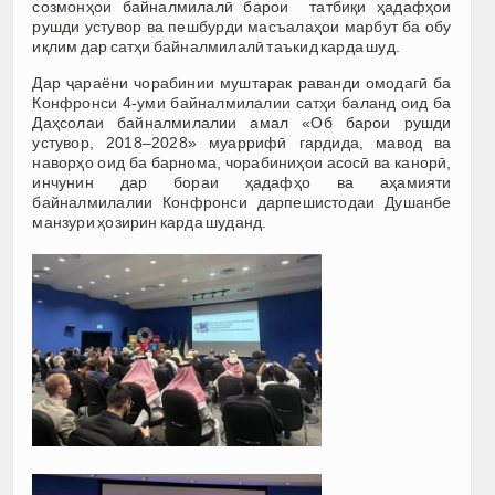
созмонҳои байналмилалӣ барои татбиқи ҳадафҳои
рушди устувор ва пешбурди масъалаҳои марбут ба обу
иқлим дар сатҳи байналмилалӣ таъкид карда шуд.
Дар ҷараёни чорабинии муштарак раванди омодагӣ ба
Конфронси 4-уми байналмилалии сатҳи баланд оид ба
Даҳсолаи байналмилалии амал «Об барои рушди
устувор, 2018–2028» муаррифӣ гардида, мавод ва
наворҳо оид ба барнома, чорабиниҳои асосӣ ва канорӣ,
инчунин дар бораи ҳадафҳо ва аҳамияти
байналмилалии Конфронси дарпешистодаи Душанбе
манзури ҳозирин карда шуданд.