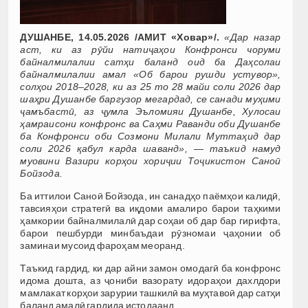
ДУШАНБЕ, 14.05.2026 /АМИТ «Ховар»/.
«Дар назар
аст, ки аз рӯйи натиҷаҳои Конфронси чоруми
байналмилалии сатҳи баланд оид ба Даҳсолаи
байналмилалии амал «Об барои рушди устувор»,
солҳои 2018–2028, ки аз 25 то 28 майи соли 2026 дар
шаҳри Душанбе баргузор мегардад, се санади муҳими
ҷамъбастӣ, аз ҷумла Эъломияи Душанбе, Хулосаи
ҳамраисони конфронс ва Саҳми Раванди оби Душанбе
ба Конфронси оби Созмони Милали Муттаҳид дар
соли 2026 қабул карда шаванд», — таъкид намуд
муовини Вазири корҳои хориҷии Тоҷикистон Саноӣ
Бойзода.
Ба иттилои Саноӣ Бойзода, ин санадҳо паёмҳои калидӣ,
тавсияҳои стратегӣ ва иқдоми амалиро барои таҳкими
ҳамкории байналмилалӣ дар соҳаи об дар бар гирифта,
барои пешбурди минбаъдаи рӯзномаи ҷаҳонии об
заминаи мусоид фароҳам меоранд.
Таъкид гардид, ки дар айни замон омодагӣ ба конфронс
идома дошта, аз ҷониби вазорату идораҳои дахлдори
мамлакат корҳои зарурии ташкилӣ ва муҳтавоӣ дар сатҳи
баланд амалӣ гардида истодаанд.