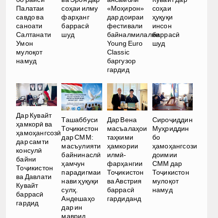
Палатаи
соҳаи илму
«Моҳирон»
соҳаи
савдо ва
фарҳанг
дар доираи
ҳуқуқи
саноати
баррасӣ
фестивали
инсон
Салтанати
шуд
байналмилалии
баррасӣ
Умон
Young Euro
шуд
мулоқот
Classic
намуд
баргузор
гардид
Дар Кувайт
Ташаббуси
Дар Вена
Сироҷиддин
ҳамкорӣ ва
Тоҷикистон
масъалаҳои
Муҳриддин
ҳамоҳангсозӣ
дар СММ:
таҳкими
бо
дар самти
масъулияти
ҳамкории
ҳамоҳангсози
консулӣ
байнинаслӣ
илмӣ-
доимии
байни
ҳамчун
фарҳангии
СММ дар
Тоҷикистон
парадигмаи
Тоҷикистон
Тоҷикистон
ва Давлати
нави ҳуқуқи
ва Австрия
мулоқот
Кувайт
сулҳ.
баррасӣ
намуд
баррасӣ
Андешаҳо
гардиданд
гардид
дар ин
маврид