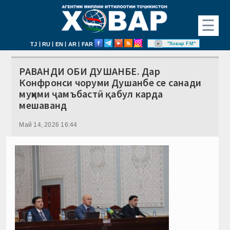
☰
|
|
|
|
"Ховар FM"
TJ
RU
EN
AR
FAR
РАВАНДИ ОБИ ДУШАНБЕ. Дар
Конфронси чоруми Душанбе се санади
муҳими ҷамъбастӣ қабул карда
мешаванд
Май 14, 2026 16:44