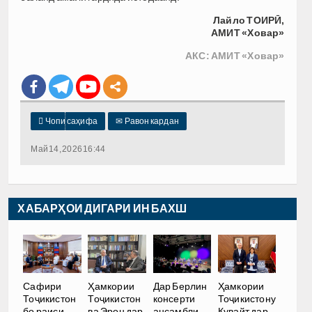
Лайло ТОИРӢ,
АМИТ «Ховар»
АКС: АМИТ «Ховар»

Чопи саҳифа
✉
Равон кардан
Май 14, 2026 16:44
ХАБАРҲОИ ДИГАРИ ИН БАХШ
Сафири
Ҳамкории
Дар Берлин
Ҳамкории
Тоҷикистон
Тоҷикистон
консерти
Тоҷикистону
бо раиси
ва Эрон дар
ансамбли
Кувайт дар