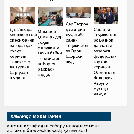
Дар Теҳрон
ҳамкории
Дар Анқара
Сафири
Масоили
дуҷониба
машваратҳои
Тоҷикистон
ҳамкорӣ дар
байни
сиёсӣ байни
бо Вазири
соҳаи
Тоҷикистон
вазоратҳои
давлатии
моликияти
ва Эрон
корҳои
вазорати
зеҳнӣ байни
баррасӣ
хориҷии
федералии
Тоҷикистон
шуд
Тоҷикистон
корҳои
ва Корея
ва Туркия
хориҷии
баррасӣ
баргузор
Олмон оид
гардид
шуданд
ба корҳои
Аврупо
мулоқот
намуд
ХАБАРҲОИ МУҲИМТАРИН
Ҳангоми истифодаи хабару маводи сомона
истинод ба www.khovar.tj ҳатмӣ аст!