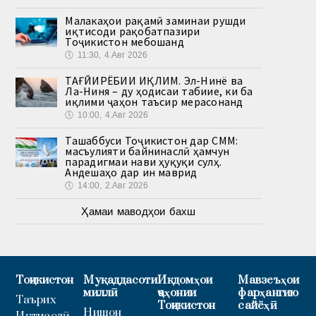
Малакаҳои рақамӣ заминаи рушди
иқтисоди рақобатпазири
Тоҷикистон мебошанд
🕔
11:30, 4.Авг 2026
ТАҒЙИРЁБИИ ИҚЛИМ. Эл-Нинё ва
Ла-Ниня – ду ҳодисаи табиие, ки ба
иқлими ҷаҳон таъсир мерасонанд
🕔
10:00, 4.Авг 2026
Ташаббуси Тоҷикистон дар СММ:
масъулияти байнинаслӣ ҳамчун
парадигмаи нави ҳуқуқи сулҳ.
Андешаҳо дар ин маврид
🕔
14:00, 2.Авг 2026
Ҳамаи маводҳои бахш
Тоҷикистон
Муқаддасоти
Иқдомҳои
Мавзеъҳои
миллӣ
ҷаҳонии
фарҳангию
Таърих
Тоҷикистон
сайёҳӣ
Нишон
Иқтисодӣ