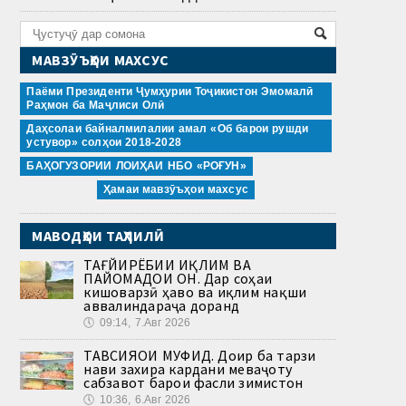
МАВЗӮЪҲОИ МАХСУС
Паёми Президенти Ҷумҳурии Тоҷикистон Эмомалӣ
Раҳмон ба Маҷлиси Олӣ
Даҳсолаи байналмилалии амал «Об барои рушди
устувор» солҳои 2018-2028
БАҲОГУЗОРИИ ЛОИҲАИ НБО «РОҒУН»
Ҳамаи мавзӯъҳои махсус
МАВОДҲОИ ТАҲЛИЛӢ
ТАҒЙИРЁБИИ ИҚЛИМ ВА
ПАЙОМАДҲОИ ОН. Дар соҳаи
кишоварзӣ ҳаво ва иқлим нақши
аввалиндараҷа доранд
🕔
09:14, 7.Авг 2026
ТАВСИЯҲОИ МУФИД. Доир ба тарзи
нави захира кардани меваҷоту
сабзавот барои фасли зимистон
🕔
10:36, 6.Авг 2026