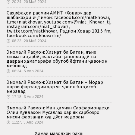
🕔
20:24, 20.Май 2024
Саҳифаҳои расмии АМИТ «Ховар» дар
шабакаҳои иҷтимоӣ: facebook.com/niatkhovar,
t.me/niatkhovar, youtube.com/@niat_Khovar_tj,
instagram.com/niat_khovar/,
twitter.com/niatkhovar, Радиои Ховар 101.5 fm,
facebook.com/khovarfm/
🕔
08:23, 20.Май 2024
Эмомалӣ Раҳмон: Хизмат ба Ватан, яъне
хизмати ҳарбӣ, мактаби ҷавонмардӣ ва
давраи ҳаматарафа обутоб ёфтани ҷавонон
мебошад
🕔
08:24, 5.Апр 2024
Эмомалӣ Раҳмон: Хизмат ба Ватан – Модар
қарзи фарзандии ҳар як ҷавон ба ҳисоб
меравад
🕔
17:18, 3.Апр 2024
Эмомалӣ Раҳмон: Ман ҳамчун Сарфармондеҳи
Олии Қувваҳои Мусаллаҳ ҳар як сарбозро
мисли фарзанди худ дӯст медорам
🕔
11:27, 3.Апр 2024
Ҳамаи маводҳои бахш