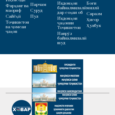
Иқдомҳои
Боғи
Парчам
Фарҳанг ва
байналмилалӣ
миллӣ
маориф
Суруд
дар соҳаи об
Саразм
Сайёҳӣ
Пул
Иқдомҳои
Ҳисор
Тоҷикистон
ҷаҳонии
Ҳулбук
ва ҷомеаи
Тоҷикистон
ҷаҳон
Наврӯз
байналмилалӣ
шуд