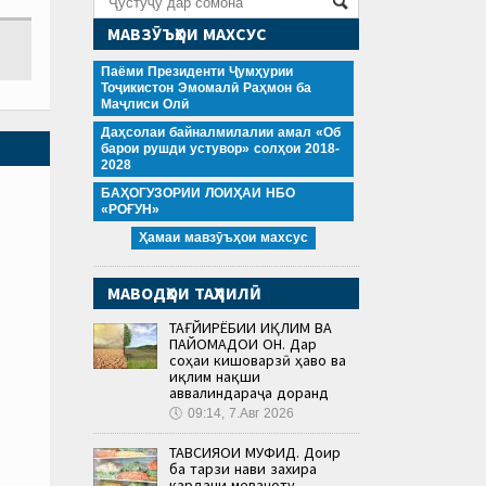
МАВЗӮЪҲОИ МАХСУС
Паёми Президенти Ҷумҳурии
Тоҷикистон Эмомалӣ Раҳмон ба
Маҷлиси Олӣ
Даҳсолаи байналмилалии амал «Об
барои рушди устувор» солҳои 2018-
2028
БАҲОГУЗОРИИ ЛОИҲАИ НБО
«РОҒУН»
Ҳамаи мавзӯъҳои махсус
МАВОДҲОИ ТАҲЛИЛӢ
ТАҒЙИРЁБИИ ИҚЛИМ ВА
ПАЙОМАДҲОИ ОН. Дар
соҳаи кишоварзӣ ҳаво ва
иқлим нақши
аввалиндараҷа доранд
🕔
09:14, 7.Авг 2026
ТАВСИЯҲОИ МУФИД. Доир
ба тарзи нави захира
кардани меваҷоту