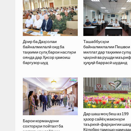
Доир ба Даҳсолаи
Ташаббусҳои
байналмилалӣ оид ба
байналмилалии Пешвои
таҳкими сулҳ барои наслҳои
миллат дар таҳкими сулҳ
оянда дар Ҳисор ҳамоиш
ҷаҳонӣ ва рушди маъри
баргузор шуд
ҳуқуқӣ баррасӣ шуданд
Дар шаш моҳ беш аз 199
ҳазор сайёҳ маконҳои
Барои кормандони
таърихӣ-фарҳангии шаҳ
сохторҳои пойтахт ба
Кӯлобро тамошо намуда