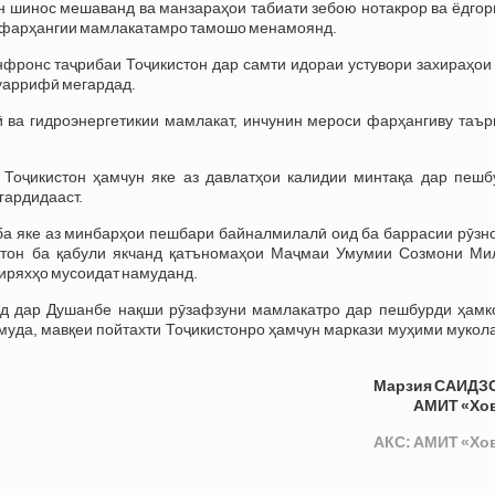
н шинос мешаванд ва манзараҳои табиати зебою нотакрор ва ёдгор
фарҳангии мамлакатамро тамошо менамоянд.
фронс таҷрибаи Тоҷикистон дар самти идораи устувори захираҳои 
муаррифӣ мегардад.
ӣ ва гидроэнергетикии мамлакат, инчунин мероси фарҳангиву таър
оҷикистон ҳамчун яке аз давлатҳои калидии минтақа дар пешб
гардидааст.
ба яке аз минбарҳои пешбари байналмилалӣ оид ба баррасии рӯзн
истон ба қабули якчанд қатъномаҳои Маҷмаи Умумии Созмони Ми
пиряхҳо мусоидат намуданд.
анд дар Душанбе нақши рӯзафзуни мамлакатро дар пешбурди ҳамк
муда, мавқеи пойтахти Тоҷикистонро ҳамчун маркази муҳими мукол
Марзия САИДЗ
АМИТ «Хо
АКС: АМИТ «Хо