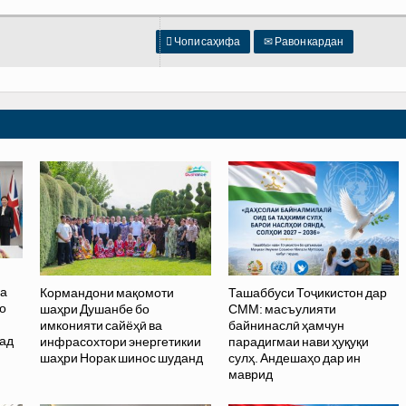

Чопи саҳифа
✉
Равон кардан
ва
Кормандони мақомоти
Ташаббуси Тоҷикистон дар
о
шаҳри Душанбе бо
СММ: масъулияти
и
имконияти сайёҳӣ ва
байнинаслӣ ҳамчун
бад
инфрасохтори энергетикии
парадигмаи нави ҳуқуқи
шаҳри Норак шинос шуданд
сулҳ. Андешаҳо дар ин
маврид