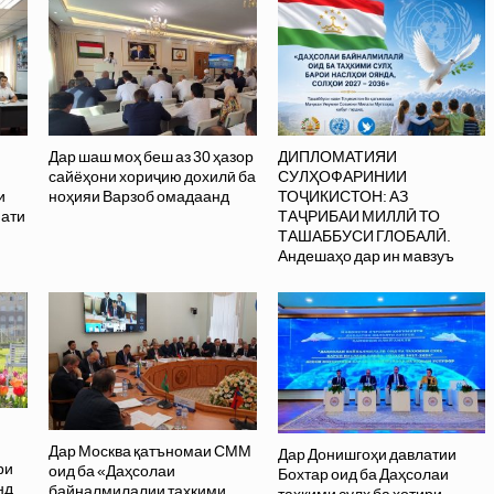
Дар шаш моҳ беш аз 30 ҳазор
ДИПЛОМАТИЯИ
сайёҳони хориҷию дохилӣ ба
СУЛҲОФАРИНИИ
и
ноҳияи Варзоб омадаанд
ТОҶИКИСТОН: АЗ
фати
ТАҶРИБАИ МИЛЛӢ ТО
ТАШАББУСИ ГЛОБАЛӢ.
Андешаҳо дар ин мавзуъ
Дар Москва қатъномаи СММ
Дар Донишгоҳи давлатии
ри
оид ба «Даҳсолаи
Бохтар оид ба Даҳсолаи
нд
байналмилалии таҳкими