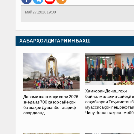
Май 27, 2026 19:00
ХАБАРҲОИ ДИГАРИ ИН БАХШ
Ҳамкории Донишгоҳи
байналмилалии сайёҳӣ 
Давоми шаш моҳи соли 2026
соҳибкории Тоҷикистон б
зиёда аз 700 ҳазор сайёҳон
муассисаҳои пешрафта
ба шаҳри Душанбе ташриф
Чину Ҷопон тақвият меё
овардаанд