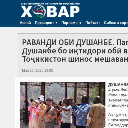
Асосӣ
Президент
Парламент
Пойтахт
Сиёсати хор
РАВАНДИ ОБИ ДУШАНБЕ. Паг
Душанбе бо иқтидори обӣ в
Тоҷикистон шинос мешава
Май 27, 2026 19:00
ДУШАНБЕ, 
4-уми ба
барои руш
энергетик
ташкил ка
Аз ҷумла
неругоҳҳ
Сафеддара