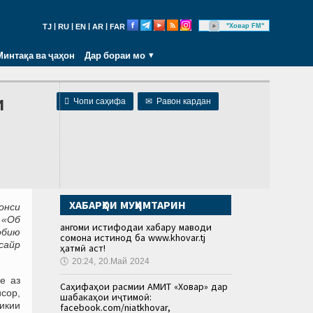
|
|
|
|
"Ховар FM"
TJ
RU
EN
AR
FAR
Минтақа ва ҷаҳон
Дар бораи мо
и

Чопи саҳифа
✉
Равон кардан
ХАБАРҲОИ МУҲИМТАРИН
онси
 «Об
Ҳангоми истифодаи хабару маводи
обию
сомона истинод ба www.khovar.tj
сайр
ҳатмӣ аст!
🕔
20:24, 20.Май 2024
е аз
Саҳифаҳои расмии АМИТ «Ховар» дар
сор,
шабакаҳои иҷтимоӣ:
икии
facebook.com/niatkhovar,