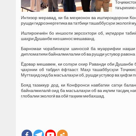
Тоҷикисто
таърихию 
Интизор меравад, ки ба меҳмонон ва иштирокдорони Кон
рушди гидроэнергетика ва татбиқи ташаббусҳои экологӣ 
Иштирокчиён бо иншооти зерсохтори об, иқтидори таби
шаҳри Душанбе низ шинос мешаванд.
Барномаи чорабиниҳои шиносоӣ ба муаррифии нақши Т
дипломатияи байналмилалии об ва рушди устувор равона 
Ёдовар мешавем, ки солҳои охир Раванди оби Душанбе 
ҷаҳонии об табдил ёфтааст. Маҳз ташаббусҳои Тоҷик
Муттаҳид оид ба масъалаҳои об, рушди устувор ва ҳифзи 
Бояд тазаккур дод, ки Конфронси навбатии сатҳи бал
байналмилалӣ оид ба масъалаҳои об ва иқлим тасдиқ на
глобалии экологӣ ва обӣ таҳким мебахшад.