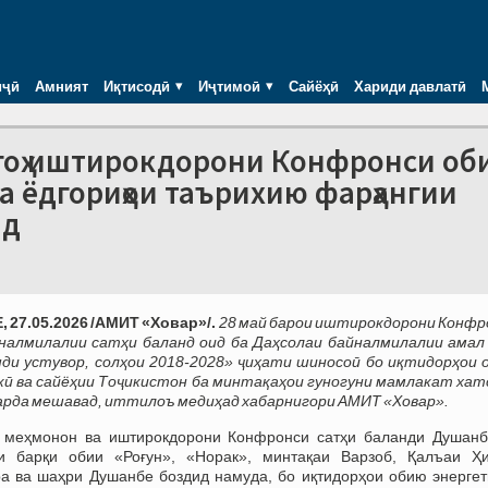
иҷӣ
Амният
Иқтисодӣ
Иҷтимоӣ
Сайёҳӣ
Хариди давлатӣ
оҳ иштирокдорони Конфронси об
а ёдгориҳои таърихию фарҳангии
нд
27.05.2026 /АМИТ «Ховар»/.
28 май барои иштирокдорони Конфр
йналмилалии сатҳи баланд оид ба Даҳсолаи байналмилалии амал
ди устувор, солҳои 2018-2028» ҷиҳати шиносоӣ бо иқтидорҳои 
ӣ ва сайёҳии Тоҷикистон ба минтақаҳои гуногуни мамлакат хат
рда мешавад, иттилоъ медиҳад хабарнигори АМИТ «Ховар».
, меҳмонон ва иштирокдорони Конфронси сатҳи баланди Душанб
ои барқи обии «Роғун», «Норак», минтақаи Варзоб, Қалъаи Ҳи
 ва шаҳри Душанбе боздид намуда, бо иқтидорҳои обию энергет