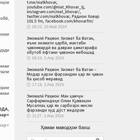
t.me/niatkhovar,
иҳои
youtube.com/@niat_Khovar_tj,
instagram.com/niat_khovar/,
twitter.com/niatkhovar, Радиои Ховар
обӣ,
101.5 fm, facebook.com/khovarfm/
🕔
08:23, 20.Май 2024
ихии
Эмомалӣ Раҳмон: Хизмат ба Ватан,
яъне хизмати ҳарбӣ, мактаби
ҷавонмардӣ ва давраи ҳаматарафа
урди
обутоб ёфтани ҷавонон мебошад
🕔
08:24, 5.Апр 2024
омаи
Эмомалӣ Раҳмон: Хизмат ба Ватан –
лали
Модар қарзи фарзандии ҳар як ҷавон
ба ҳисоб меравад
🕔
17:18, 3.Апр 2024
ории
амаи
Эмомалӣ Раҳмон: Ман ҳамчун
Сарфармондеҳи Олии Қувваҳои
Мусаллаҳ ҳар як сарбозро мисли
ОДА,
фарзанди худ дӯст медорам
вар»
🕔
11:27, 3.Апр 2024
вар»
Ҳамаи маводҳои бахш