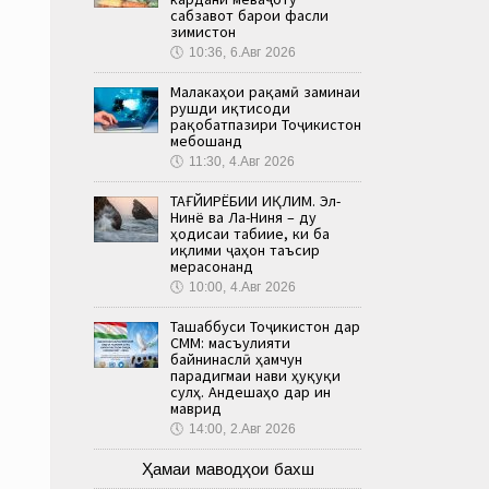
сабзавот барои фасли
зимистон
🕔
10:36, 6.Авг 2026
Малакаҳои рақамӣ заминаи
рушди иқтисоди
рақобатпазири Тоҷикистон
мебошанд
🕔
11:30, 4.Авг 2026
ТАҒЙИРЁБИИ ИҚЛИМ. Эл-
Нинё ва Ла-Ниня – ду
ҳодисаи табиие, ки ба
иқлими ҷаҳон таъсир
мерасонанд
🕔
10:00, 4.Авг 2026
Ташаббуси Тоҷикистон дар
СММ: масъулияти
байнинаслӣ ҳамчун
парадигмаи нави ҳуқуқи
сулҳ. Андешаҳо дар ин
маврид
🕔
14:00, 2.Авг 2026
Ҳамаи маводҳои бахш