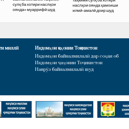
таҳкими сулҳ ба хотири
сулҳ ба хотири наслҳои
наслҳои оянда ҳамоиши
оянда» муаррифӣ шуд
илмӣ-амалӣ доир шуд
ти миллӣ
Иқдомҳои ҷаҳонии Тоҷикистон
Иқдомҳои байналмилалӣ дар соҳаи об
Иқдомҳои ҷаҳонии Тоҷикистон
Наврӯз байналмилалӣ шуд