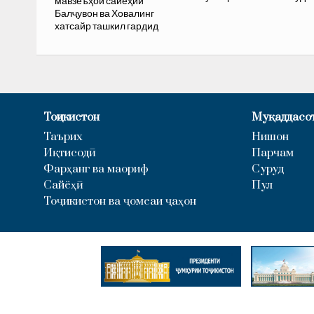
мавзеъҳои сайёҳии
Балҷувон ва Ховалинг
хатсайр ташкил гардид
Тоҷикистон
Муқаддасо
Таърих
Нишон
Иқтисодӣ
Парчам
Фарҳанг ва маориф
Суруд
Сайёҳӣ
Пул
Тоҷикистон ва ҷомеаи ҷаҳон