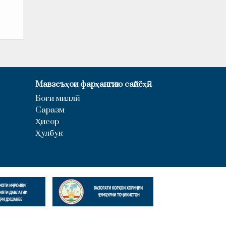
Мавзеъҳои фарҳангию сайёҳӣ
Боғи миллӣ
Саразм
Ҳисор
Ҳулбук