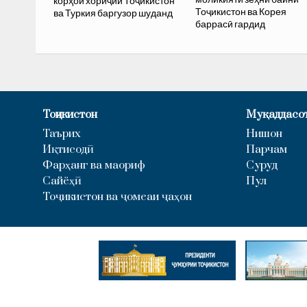
корҳои хориҷии Тоҷикистон
Тоҷикистон ва Корея
ва Туркия баргузор шуданд
баррасӣ гардид
Тоҷикистон
Муқаддасо
Таърих
Нишон
Иқтисодӣ
Парчам
Фарҳанг ва маориф
Суруд
Сайёҳӣ
Пул
Тоҷикистон ва ҷомеаи ҷаҳон