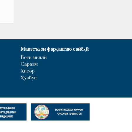
Мавзеъҳои фарҳангию сайёҳӣ
Боғи миллӣ
Саразм
Ҳисор
Ҳулбук