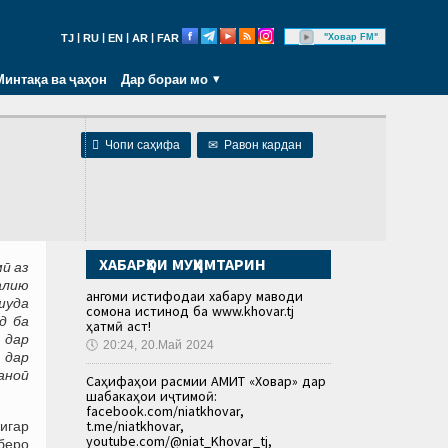
|
|
|
|
"Ховар FM"
TJ
RU
EN
AR
FAR
Минтақа ва ҷаҳон
Дар бораи мо

Чопи саҳифа
✉
Равон кардан
ХАБАРҲОИ МУҲИМТАРИН
мӣ аз
алию
Ҳангоми истифодаи хабару маводи
шуда
сомона истинод ба www.khovar.tj
д ба
ҳатмӣ аст!
 дар
🕔
20:24, 20.Май 2024
 дар
аноӣ
Саҳифаҳои расмии АМИТ «Ховар» дар
шабакаҳои иҷтимоӣ:
facebook.com/niatkhovar,
t.me/niatkhovar,
игар
youtube.com/@niat_Khovar_tj,
беро