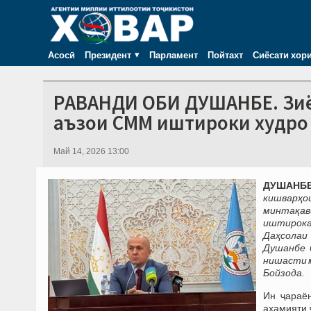
Асосӣ
Президент
Парламент
Пойтахт
Сиёсати хор
РАВАНДИ ОБИ ДУШАНБЕ. Зиёд
аъзои СММ иштироки худро
Май 14, 2026 13:00
ДУШАНБЕ,
кишварҳо
минтақа
иштирока
Даҳсолаи 
Душанбе 
нишасти м
Бойзода.
Ин ҷараё
аҳамияти 