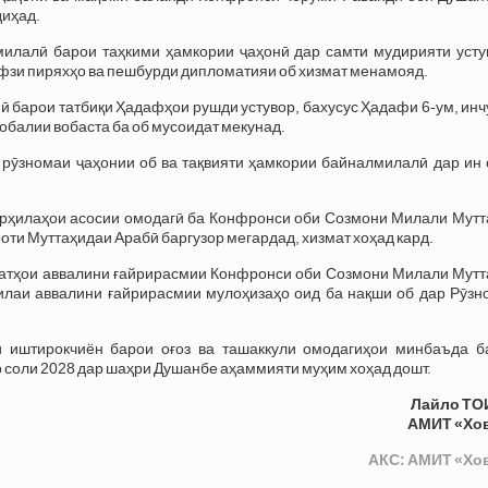
иҳад.
лалӣ барои таҳкими ҳамкории ҷаҳонӣ дар самти мудирияти усту
ифзи пиряхҳо ва пешбурди дипломатияи об хизмат менамояд.
ӣ барои татбиқи Ҳадафҳои рушди устувор, бахусус Ҳадафи 6-ум, ин
обалии вобаста ба об мусоидат мекунад.
 рӯзномаи ҷаҳонии об ва тақвияти ҳамкории байналмилалӣ дар ин 
арҳилаҳои асосии омодагӣ ба Конфронси оби Созмони Милали Мутт
оти Муттаҳидаи Арабӣ баргузор мегардад, хизмат хоҳад кард.
атҳои аввалини ғайрирасмии Конфронси оби Созмони Милали Мутт
илаи аввалини ғайрирасмии мулоҳизаҳо оид ба нақши об дар Рӯзн
 иштирокчиён барои оғоз ва ташаккули омодагиҳои минбаъда б
 соли 2028 дар шаҳри Душанбе аҳаммияти муҳим хоҳад дошт.
Лайло ТО
АМИТ «Хо
АКС: АМИТ «Хо