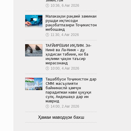
🕔
10:36, 6.Авг 2026
Малакаҳои рақамӣ заминаи
рушди иқтисоди
рақобатпазири Тоҷикистон
мебошанд
🕔
11:30, 4.Авг 2026
ТАҒЙИРЁБИИ ИҚЛИМ. Эл-
Нинё ва Ла-Ниня – ду
ҳодисаи табиие, ки ба
иқлими ҷаҳон таъсир
мерасонанд
🕔
10:00, 4.Авг 2026
Ташаббуси Тоҷикистон дар
СММ: масъулияти
байнинаслӣ ҳамчун
парадигмаи нави ҳуқуқи
сулҳ. Андешаҳо дар ин
маврид
🕔
14:00, 2.Авг 2026
Ҳамаи маводҳои бахш