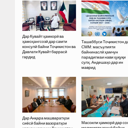
Дар Кувайт ҳамкорӣ ва
ҳамоҳангсозӣ дар самти
Ташаббуси Тоҷикистон д
консулӣ байни Тоҷикистон ва
СММ: масъулияти
Давлати Кувайт баррасӣ
байнинаслӣ ҳамчун
гардид
парадигмаи нави ҳуқуқи
сулҳ. Андешаҳо дар ин
маврид
Дар Анқара машваратҳои
Масоили ҳамкорӣ дар со
сиёсӣ байни вазоратҳои
моликияти зеҳнӣ байни