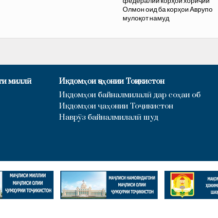
федералии корҳои хориҷии
Олмон оид ба корҳои Аврупо
мулоқот намуд
ти миллӣ
Иқдомҳои ҷаҳонии Тоҷикистон
Иқдомҳои байналмилалӣ дар соҳаи об
Иқдомҳои ҷаҳонии Тоҷикистон
Наврӯз байналмилалӣ шуд