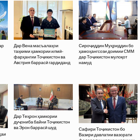
ар
Дар Вена масъалаҳои
Сироҷиддин Муҳриддин бо
таҳкими ҳамкории илмӣ-
ҳамоҳангсози доимии СММ
фарҳангии Тоҷикистон ва
дар Тоҷикистон мулоқот
Австрия баррасӣ гардиданд
намуд
Дар Теҳрон ҳамкории
дуҷониба байни Тоҷикистон
ва Эрон баррасӣ шуд
Сафири Тоҷикистон бо
ҳаи
Вазири давлатии вазорати