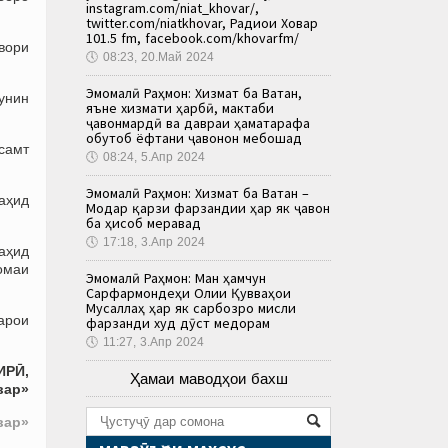
instagram.com/niat_khovar/,
twitter.com/niatkhovar, Радиои Ховар
101.5 fm, facebook.com/khovarfm/
вори
🕔
08:23, 20.Май 2024
Эмомалӣ Раҳмон: Хизмат ба Ватан,
чунин
яъне хизмати ҳарбӣ, мактаби
ҷавонмардӣ ва давраи ҳаматарафа
обутоб ёфтани ҷавонон мебошад
самт
🕔
08:24, 5.Апр 2024
Эмомалӣ Раҳмон: Хизмат ба Ватан –
аҳид
Модар қарзи фарзандии ҳар як ҷавон
ба ҳисоб меравад
🕔
17:18, 3.Апр 2024
аҳид
омаи
Эмомалӣ Раҳмон: Ман ҳамчун
Сарфармондеҳи Олии Қувваҳои
Мусаллаҳ ҳар як сарбозро мисли
арои
фарзанди худ дӯст медорам
🕔
11:27, 3.Апр 2024
ИРӢ,
Ҳамаи маводҳои бахш
вар»
вар»