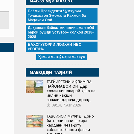
МАВЗӮЪҲОИ МАХСУС
Паёми Президенти Ҷумҳурии
Тоҷикистон Эмомалӣ Раҳмон ба
Маҷлиси Олӣ
Даҳсолаи байналмилалии амал «Об
барои рушди устувор» солҳои 2018-
2028
БАҲОГУЗОРИИ ЛОИҲАИ НБО
«РОҒУН»
Ҳамаи мавзӯъҳои махсус
МАВОДҲОИ ТАҲЛИЛӢ
ТАҒЙИРЁБИИ ИҚЛИМ ВА
ПАЙОМАДҲОИ ОН. Дар
соҳаи кишоварзӣ ҳаво ва
иқлим нақши
аввалиндараҷа доранд
🕔
09:14, 7.Авг 2026
ТАВСИЯҲОИ МУФИД. Доир
ба тарзи нави захира
кардани меваҷоту
сабзавот барои фасли
зимистон