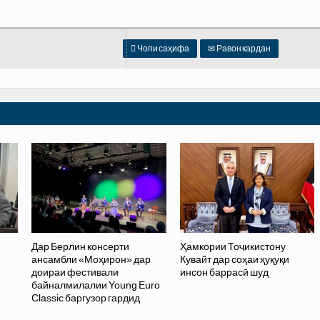

Чопи саҳифа
✉
Равон кардан
Дар Берлин консерти
Ҳамкории Тоҷикистону
ансамбли «Моҳирон» дар
Кувайт дар соҳаи ҳуқуқи
доираи фестивали
инсон баррасӣ шуд
байналмилалии Young Euro
Classic баргузор гардид