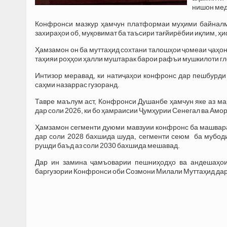
нишон мед
Конфронси мазкур ҳамчун платформаи муҳими байналми
захираҳои об, муқовимат ба таъсири тағйирёбии иқлим, ҳ
Ҳамзамон он ба муттаҳид сохтани талошҳои ҷомеаи ҷаҳон
таҳияи роҳҳои ҳалли муштарак барои рафъи мушкилоти гл
Интизор меравад, ки натиҷаҳои конфронс дар пешбурди
саҳми назаррас гузоранд.
Тавре маълум аст, Конфронси Душанбе ҳамчун яке аз м
дар соли 2026, ки бо ҳамраисии Ҷумҳурии Сенегал ва Амор
Ҳамзамон сегменти дуюми мавзуии конфронс ба машвар
дар соли 2028 бахшида шуда, сегменти сеюм ба мубод
рушди баъд аз соли 2030 бахшида мешавад.
Дар ин замина ҷамъоварии пешниҳодҳо ва андешаҳои
баргузории Конфронси оби Созмони Милали Муттаҳид дар