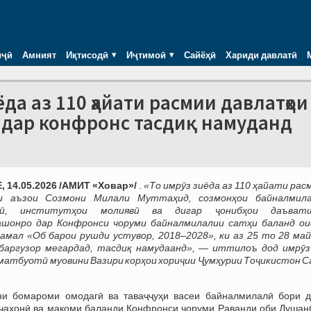
иҷӣ
Амният
Иқтисодӣ
Иҷтимоӣ
Сайёҳӣ
Хариди давлатӣ
а аз 110 ҳайати расмии давлатҳои
 дар конфронс тасдиқ намуданд
 14.05.2026 /АМИТ «Ховар»/
.
«То имрӯз зиёда аз 110 ҳайати рас
и аъзои Созмони Милали Муттаҳид, созмонҳои байналмил
вӣ, институтҳои молиявӣ ва дигар ҷонибҳои даъват
шонро дар Конфронси чоруми байналмилалии сатҳи баланд ои
амал «Об барои рушди устувор, 2018–2028», ки аз 25 то 28 май
баргузор мегардад, тасдиқ намудаанд», — иттилоъ дод имрӯз
атбуотӣ муовини Вазири корҳои хориҷии Ҷумҳурии Тоҷикистон C
ни бомароми омодагӣ ва таваҷҷуҳи васеи байналмилалӣ бори д
ҷаҳонӣ ва мақоми баланди Конфронси чоруми Раванди оби Душан