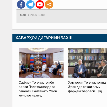
Май 14, 2026 13:00
ХАБАРҲОИ ДИГАРИ ИН БАХШ
Сафири Тоҷикистон бо
Ҳамкории Тоҷикистон ва
раиси Палатаи савдо ва
Эрон дар соҳаи илму
саноати Салтанати Умон
фарҳанг баррасӣ шуд
мулоқот намуд