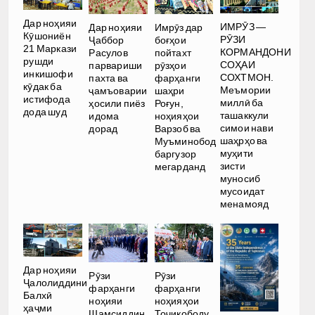
Дар ноҳияи
ИМРӮЗ —
Дар ноҳияи
Имрӯз дар
Кӯшониён
РӮЗИ
Ҷаббор
боғҳои
21 Маркази
КОРМАНДОНИ
Расулов
пойтахт
рушди
СОҲАИ
парвариши
рӯзҳои
инкишофи
СОХТМОН.
пахта ва
фарҳанги
кӯдак ба
Меъмории
ҷамъоварии
шаҳри
истифода
миллӣ ба
ҳосили пиёз
Роғун,
дода шуд
ташаккули
идома
ноҳияҳои
симои нави
дорад
Варзоб ва
шаҳрҳо ва
Муъминобод
муҳити
баргузор
зисти
мегарданд
муносиб
мусоидат
менамояд
Дар ноҳияи
Рӯзи
Рӯзи
Ҷалолиддини
фарҳанги
фарҳанги
Балхӣ
ноҳияи
ноҳияҳои
ҳаҷми
Шамсиддин
Тоҷикободу