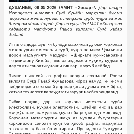
ДУШАНБЕ, 09.05.2026 /АМИТ «Ховар»/.
Дар шаҳри
Истиқлоли вилояти Суғд бунёди марҳилаи дуюми
корхонаи металлургии истеҳсоли сурб, нуқра ва мис
бомаром идома дорад. Дар ин хусус ба АМИТ «Ховар» аз
хадамоти матбуоти Раиси вилояти Суғд хабар
доданд.
Иттилоъ дода шуд, ки бунёди марҳилаи дуюми корхонаи
металлургии истеҳсоли сурб, нуқра ва миси Ҷамъияти
дорои масъулияти маҳдуди «Ширкати кӯҳӣ-саноатии
Тоҷикистону Хитой», яке аз иқдомҳои муҳиму судманд
дар самти саноатикунонии кишвар маҳсуб меёбад.
Зимни шиносоӣ аз рафти корҳои сохтмонӣ Раиси
вилояти Суғд Раҷаб Аҳмадзода иброз намуд, ки қисми
зиёди корҳои сохтмонӣ дар марҳилаи дуюм анҷом ёфта,
хатҳои технологӣ ва таҷҳизоти зарурӣ насб гардидаанд.
Тибқи нақша, дар ин корхона истеҳсоли сурби
электролизӣ, нуқраи электролизӣ, штейни мис ва дар
маҷмӯъ панҷ намуди маҳсулот ба роҳ монда мешавад.
Корхонаи металлургии шаҳр аз ҷумлаи бузургтарин
корхонаҳои саноати кӯҳӣ ба ҳисоб рафта, марҳилаи
аввали он қаблан бо иштироки Президенти Ҷумҳурии
Тоҷикистон муҳтарам Эмомали Раҳмон мавриди