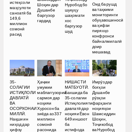
истеҳсоли
Оид ба рушд
Шоҳин дар
Нуробод бо
маҳсулоти
ва таҳкими
Душанбе
шукуҳу
саноатӣ ба
мониторинги
баргузор
шаҳомати
149,6
обуҳавошиносӣ
гардид
хос
миллион
ва ҳифзи
баргузор
сомонӣ
пиряхҳо
шуд
расид
конфронси
байналмилалӣ
доир
мешавад
35-
Ҳаҷми
НИШАСТИ
Имрӯз дар
СОЛАГИИ
умумии
МАТБУОТӢ.
боғҳои
ИСТИҚЛОЛИ
маблағгузории
Бахшида ба
Душанбе
ДАВЛАТӢ
сармоя дар
35-солагии
рӯзҳои
ВА
ноҳияи
Истиқлолияти
фарҳанги
ОСОРХОНАИ
Хуросон ба
давлатӣ дар
ноҳияҳои
МИЛЛӢ.
зиёда аз 337
ноҳияи Ёвон
Шамсиддин
Нақши ин
миллион
649 иншоот
Шоҳин,
ниҳод дар
сомонӣ
ба
Тоҷикобод
ҳифзу
расонида
истифода
ва Нуробод