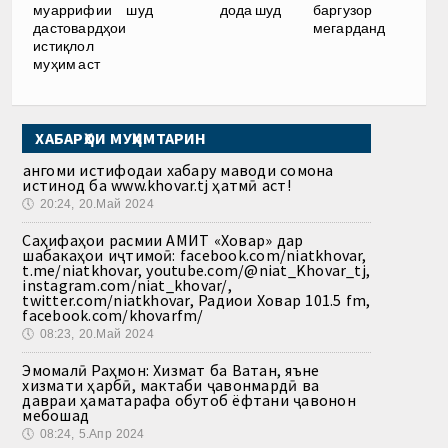
муаррифии
шуд
дода шуд
баргузор
дастовардҳои
мегарданд
истиқлол
муҳим аст
ХАБАРҲОИ МУҲИМТАРИН
Ҳангоми истифодаи хабару маводи сомона
истинод ба www.khovar.tj ҳатмӣ аст!
🕔
20:24, 20.Май 2024
Саҳифаҳои расмии АМИТ «Ховар» дар
шабакаҳои иҷтимоӣ: facebook.com/niatkhovar,
t.me/niatkhovar, youtube.com/@niat_Khovar_tj,
instagram.com/niat_khovar/,
twitter.com/niatkhovar, Радиои Ховар 101.5 fm,
facebook.com/khovarfm/
🕔
08:23, 20.Май 2024
Эмомалӣ Раҳмон: Хизмат ба Ватан, яъне
хизмати ҳарбӣ, мактаби ҷавонмардӣ ва
давраи ҳаматарафа обутоб ёфтани ҷавонон
мебошад
🕔
08:24, 5.Апр 2024