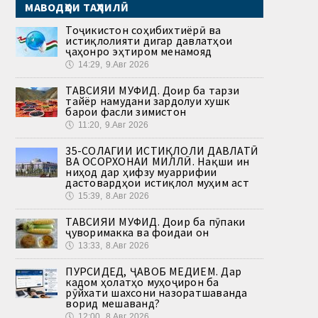
МАВОДҲОИ ТАҲЛИЛӢ
Тоҷикистон соҳибихтиёрӣ ва
истиқлолияти дигар давлатҳои
ҷаҳонро эҳтиром менамояд
🕔
14:29, 9.Авг 2026
ТАВСИЯИ МУФИД. Доир ба тарзи
тайёр намудани зардолуи хушк
барои фасли зимистон
🕔
11:20, 9.Авг 2026
35-СОЛАГИИ ИСТИҚЛОЛИ ДАВЛАТӢ
ВА ОСОРХОНАИ МИЛЛӢ. Нақши ин
ниҳод дар ҳифзу муаррифии
дастовардҳои истиқлол муҳим аст
🕔
15:39, 8.Авг 2026
ТАВСИЯИ МУФИД. Доир ба пӯпаки
ҷуворимакка ва фоидаи он
🕔
13:33, 8.Авг 2026
ПУРСИДЕД, ҶАВОБ МЕДИҲЕМ. Дар
кадом ҳолатҳо муҳоҷирон ба
рӯйхати шахсони назоратшаванда
ворид мешаванд?
🕔
12:00, 8.Авг 2026