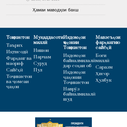
Ҳамаи маводҳои бахш
Тоҷикистон
Муқаддасоти
Иқдомҳои
Мавзеъҳои
миллӣ
ҷаҳонии
фарҳангию
Таърих
Тоҷикистон
сайёҳӣ
Нишон
Иқтисодӣ
Иқдомҳои
Боғи
Парчам
Фарҳанг ва
байналмилалӣ
миллӣ
маориф
Суруд
дар соҳаи об
Саразм
Сайёҳӣ
Пул
Иқдомҳои
Ҳисор
Тоҷикистон
ҷаҳонии
Ҳулбук
ва ҷомеаи
Тоҷикистон
ҷаҳон
Наврӯз
байналмилалӣ
шуд