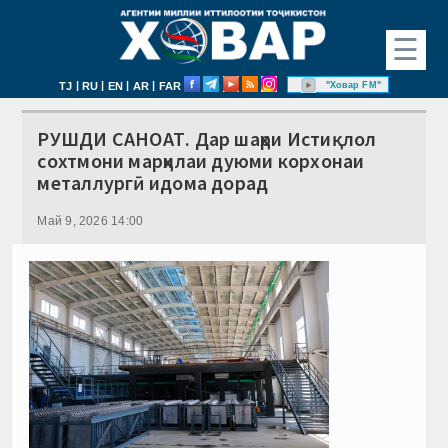
☰
|
|
|
|
"Ховар FM"
TJ
RU
EN
AR
FAR
РУШДИ САНОАТ. Дар шаҳри Истиқлол
сохтмони марҳилаи дуюми корхонаи
металлургӣ идома дорад
Май 9, 2026 14:00