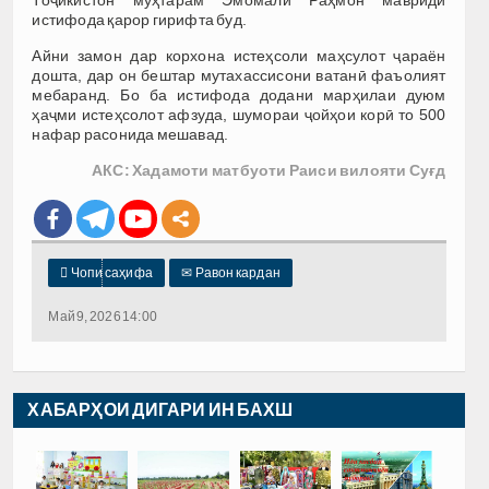
истифода қарор гирифта буд.
Айни замон дар корхона истеҳсоли маҳсулот ҷараён
дошта, дар он бештар мутахассисони ватанӣ фаъолият
мебаранд. Бо ба истифода додани марҳилаи дуюм
ҳаҷми истеҳсолот афзуда, шумораи ҷойҳои корӣ то 500
нафар расонида мешавад.
АКС: Хадамоти матбуоти Раиси вилояти Суғд

Чопи саҳифа
✉
Равон кардан
Май 9, 2026 14:00
ХАБАРҲОИ ДИГАРИ ИН БАХШ