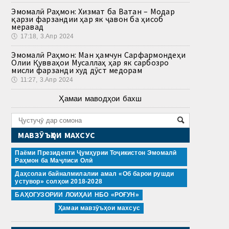
Эмомалӣ Раҳмон: Хизмат ба Ватан – Модар
қарзи фарзандии ҳар як ҷавон ба ҳисоб
меравад
🕔
17:18, 3.Апр 2024
Эмомалӣ Раҳмон: Ман ҳамчун Сарфармондеҳи
Олии Қувваҳои Мусаллаҳ ҳар як сарбозро
мисли фарзанди худ дӯст медорам
🕔
11:27, 3.Апр 2024
Ҳамаи маводҳои бахш
МАВЗӮЪҲОИ МАХСУС
Паёми Президенти Ҷумҳурии Тоҷикистон Эмомалӣ
Раҳмон ба Маҷлиси Олӣ
Даҳсолаи байналмилалии амал «Об барои рушди
устувор» солҳои 2018-2028
БАҲОГУЗОРИИ ЛОИҲАИ НБО «РОҒУН»
Ҳамаи мавзӯъҳои махсус