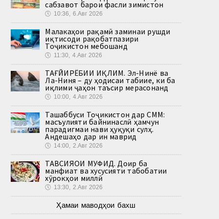
сабзавот барои фасли зимистон
🕔
10:36, 6.Авг 2026
Малакаҳои рақамӣ заминаи рушди
иқтисоди рақобатпазири
Тоҷикистон мебошанд
🕔
11:30, 4.Авг 2026
ТАҒЙИРЁБИИ ИҚЛИМ. Эл-Нинё ва
Ла-Ниня – ду ҳодисаи табиие, ки ба
иқлими ҷаҳон таъсир мерасонанд
🕔
10:00, 4.Авг 2026
Ташаббуси Тоҷикистон дар СММ:
масъулияти байнинаслӣ ҳамчун
парадигмаи нави ҳуқуқи сулҳ.
Андешаҳо дар ин маврид
🕔
14:00, 2.Авг 2026
ТАВСИЯҲОИ МУФИД. Доир ба
манфиат ва хусусияти табобатии
хӯрокҳои миллӣ
🕔
13:30, 2.Авг 2026
Ҳамаи маводҳои бахш