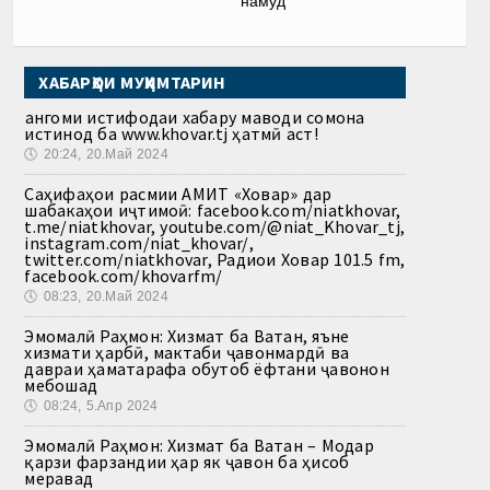
намуд
ХАБАРҲОИ МУҲИМТАРИН
Ҳангоми истифодаи хабару маводи сомона
истинод ба www.khovar.tj ҳатмӣ аст!
🕔
20:24, 20.Май 2024
Саҳифаҳои расмии АМИТ «Ховар» дар
шабакаҳои иҷтимоӣ: facebook.com/niatkhovar,
t.me/niatkhovar, youtube.com/@niat_Khovar_tj,
instagram.com/niat_khovar/,
twitter.com/niatkhovar, Радиои Ховар 101.5 fm,
facebook.com/khovarfm/
🕔
08:23, 20.Май 2024
Эмомалӣ Раҳмон: Хизмат ба Ватан, яъне
хизмати ҳарбӣ, мактаби ҷавонмардӣ ва
давраи ҳаматарафа обутоб ёфтани ҷавонон
мебошад
🕔
08:24, 5.Апр 2024
Эмомалӣ Раҳмон: Хизмат ба Ватан – Модар
қарзи фарзандии ҳар як ҷавон ба ҳисоб
меравад