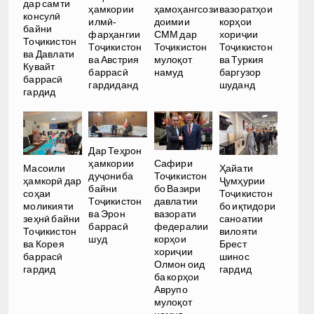
дар самти
ҳамкории
ҳамоҳангсози
вазоратҳои
консулӣ
илмӣ-
доимии
корҳои
байни
фарҳангии
СММ дар
хориҷии
Тоҷикистон
Тоҷикистон
Тоҷикистон
Тоҷикистон
ва Давлати
ва Австрия
мулоқот
ва Туркия
Кувайт
баррасӣ
намуд
баргузор
баррасӣ
гардиданд
шуданд
гардид
Дар Теҳрон
ҳамкории
Сафири
Масоили
Ҳайати
дуҷониба
Тоҷикистон
ҳамкорӣ дар
Ҷумҳурии
байни
бо Вазири
соҳаи
Тоҷикистон
Тоҷикистон
давлатии
моликияти
бо иқтидори
ва Эрон
вазорати
зеҳнӣ байни
саноатии
баррасӣ
федералии
Тоҷикистон
вилояти
шуд
корҳои
ва Корея
Брест
хориҷии
баррасӣ
шинос
Олмон оид
гардид
гардид
ба корҳои
Аврупо
мулоқот