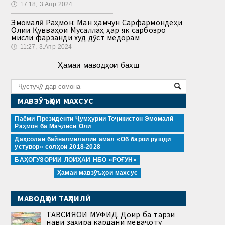
🕔
17:18, 3.Апр 2024
Эмомалӣ Раҳмон: Ман ҳамчун Сарфармондеҳи
Олии Қувваҳои Мусаллаҳ ҳар як сарбозро
мисли фарзанди худ дӯст медорам
🕔
11:27, 3.Апр 2024
Ҳамаи маводҳои бахш
МАВЗӮЪҲОИ МАХСУС
Паёми Президенти Ҷумҳурии Тоҷикистон Эмомалӣ
Раҳмон ба Маҷлиси Олӣ
Даҳсолаи байналмилалии амал «Об барои рушди
устувор» солҳои 2018-2028
БАҲОГУЗОРИИ ЛОИҲАИ НБО «РОҒУН»
Ҳамаи мавзӯъҳои махсус
МАВОДҲОИ ТАҲЛИЛӢ
ТАВСИЯҲОИ МУФИД. Доир ба тарзи
нави захира кардани меваҷоту