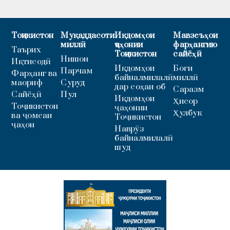
Тоҷикистон
Муқаддасоти
Иқдомҳои
Мавзеъҳои
миллӣ
ҷаҳонии
фарҳангию
Таърих
Тоҷикистон
сайёҳӣ
Нишон
Иқтисодӣ
Иқдомҳои
Боғи
Парчам
Фарҳанг ва
байналмилалӣ
миллӣ
маориф
Суруд
дар соҳаи об
Саразм
Сайёҳӣ
Пул
Иқдомҳои
Ҳисор
Тоҷикистон
ҷаҳонии
Ҳулбук
ва ҷомеаи
Тоҷикистон
ҷаҳон
Наврӯз
байналмилалӣ
шуд