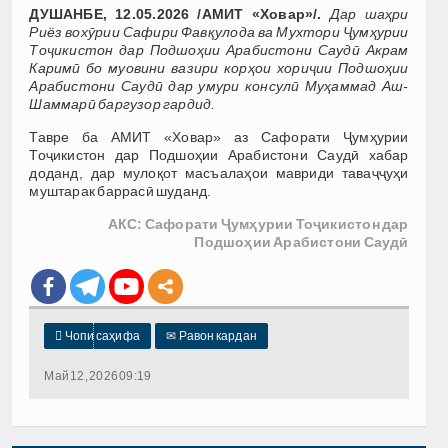
ДУШАНБЕ, 12.05.2026 /АМИТ «Ховар»/.
Дар шаҳри
Риёз вохӯрии Сафири Фавқулода ва Мухтори Ҷумҳурии
Тоҷикистон дар Подшоҳии Арабистони Саудӣ Акрам
Каримӣ бо муовини вазири корҳои хориҷии Подшоҳии
Арабистони Саудӣ дар умури консулӣ Муҳаммад Аш-
Шаммарӣ баргузор гардид.
Тавре ба АМИТ «Ховар» аз Сафорати Ҷумҳурии
Тоҷикистон дар Подшоҳии Арабистони Саудӣ хабар
доданд, дар мулоқот масъалаҳои мавриди таваҷҷуҳи
муштарак баррасӣ шуданд.
АКС: Сафорати Ҷумҳурии Тоҷикистон дар
Подшоҳии Арабистони Саудӣ

Чопи саҳифа
✉
Равон кардан
Май 12, 2026 09:19