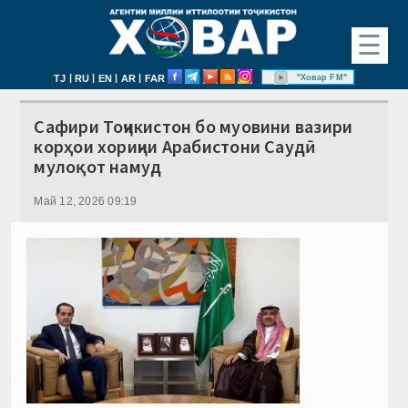
☰
|
|
|
|
"Ховар FM"
TJ
RU
EN
AR
FAR
Сафири Тоҷикистон бо муовини вазири
корҳои хориҷии Арабистони Саудӣ
мулоқот намуд
Май 12, 2026 09:19