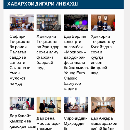
ХАБАРҲОИ ДИГАРИ ИН БАХШ
Сафири
Ҳамкории
Дар Берлин
Ҳамкории
Тоҷикистон
Тоҷикистон
консерти
Тоҷикистону
бо раиси
ва Эрон дар
ансамбли
Кувайт дар
Палатаи
соҳаи илму
«Моҳирон»
соҳаи
савдо ва
фарҳанг
дар доираи
ҳуқуқи
саноати
баррасӣ
фестивали
инсон
Салтанати
шуд
байналмилалии
баррасӣ
Умон
Young Euro
шуд
мулоқот
Classic
намуд
баргузор
гардид
Дар Кувайт
Дар Вена
Сироҷиддин
Дар Анқара
ҳамкорӣ ва
масъалаҳои
Муҳриддин
машваратҳои
ҳамоҳангсозӣ
таҳкими
бо
сиёсӣ байни