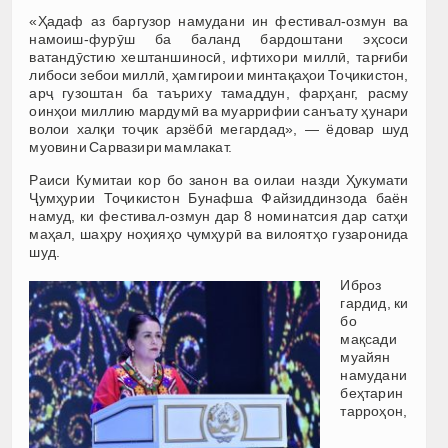
«Ҳадаф аз баргузор намудани ин фестивал-озмун ва
намоиш-фурӯш ба баланд бардоштани эҳсоси
ватандӯстию хештаншиносӣ, ифтихори миллӣ, тарғиби
либоси зебои миллӣ, ҳамгироии минтақаҳои Тоҷикистон,
арҷ гузоштан ба таъриху тамаддун, фарҳанг, расму
оинҳои миллию мардумӣ ва муаррифии санъату ҳунари
волои халқи тоҷик арзёбӣ мегардад», — ёдовар шуд
муовини Сарвазири мамлакат.
Раиси Кумитаи кор бо занон ва оилаи назди Ҳукумати
Ҷумҳурии Тоҷикистон Бунафша Файзиддинзода баён
намуд, ки фестивал-озмун дар 8 номинатсия дар сатҳи
маҳал, шаҳру ноҳияҳо ҷумҳурӣ ва вилоятҳо гузаронида
шуд.
Иброз
гардид, ки
бо
мақсади
муайян
намудани
беҳтарин
тарроҳон,