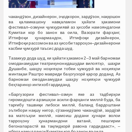
чакандӯзон, дизайнерон, эҷодкорон, зардӯзон, наққошон
ва қаламкашону навқаламон ҳайати ҳакамони
фестивал–озмуни ҷумҳуриявӣ аз ҳисоби намояндагони
Кумитаи кор бо занон ва оила, Вазорати фарҳанг,
Иттифоқи ҳунармандон, Иттифоқи дизайнерон,
Иттифоқи рассомон ва аз ҳисоби тарроҳон–дизайнерони
касбии ҷумҳурӣ таъсис дода шуд.
Тазаккур дода шуд, ки ҳайати ҳакамон 2–3 май барномаи
омоданамудаи театрикунонидашудаи вилоятҳо, шаҳри
Душанбе, шаҳру ноҳияҳои тобеи ҷумҳурӣ ва ноҳияҳои
минтақаи Раштро мавриди баҳогузорӣ қарор доданд. Аз
барномаи омоданамудаи шаҳру ноҳияҳои ҷумҳурӣ
беҳтаринҳо интихоб гардиданд.
«Баргузории фестивал–озмун яке аз тадбирҳои
гиромидошти арзишҳои асили фарҳанги миллӣ буда, ба
тарғибу ташвиқи либоси миллӣ, баланд бардоштани
эътибори нақшу нигор, сӯзанидӯзию чакандӯзӣ, зардӯзӣ
ва матоъҳои миллӣ, намоиш додани ҳунари волои
тарроҳону ҳунармандони ватанӣ, пешгирии
бегонапарастӣ ва тақлидкорӣ равона гардидааст», –
иброз намуд раиси Кумитаи кор бо занон ва оила.