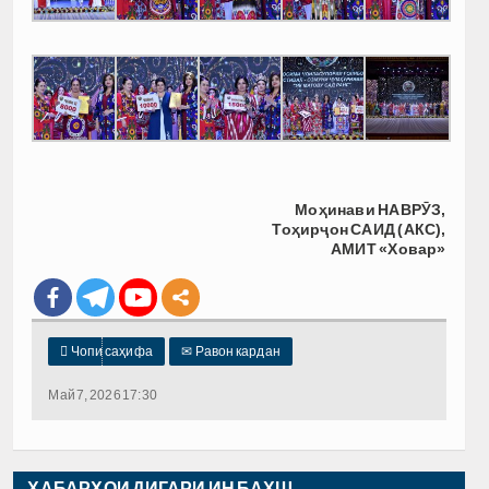
Моҳинави НАВРӮЗ,
Тоҳирҷон САИД (АКС),
АМИТ «Ховар»

Чопи саҳифа
✉
Равон кардан
Май 7, 2026 17:30
ХАБАРҲОИ ДИГАРИ ИН БАХШ