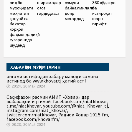
оид ба
шири модар
озмуни
360 кӯдакро
муҳоҷирати
оғоз
байналмилалӣ
ба
меҳнатии
гардидааст
доир
истироҳат
қонунӣ ва
мегардад
фаро
бехатар
гирифт
корҳои
фаҳмондадиҳӣ
гузаронида
шуданд
ХАБАРҲОИ МУҲИМТАРИН
Ҳангоми истифодаи хабару маводи сомона
истинод ба www.khovar.tj ҳатмӣ аст!
🕔
20:24, 20.Май 2024
Саҳифаҳои расмии АМИТ «Ховар» дар
шабакаҳои иҷтимоӣ: facebook.com/niatkhovar,
t.me/niatkhovar, youtube.com/@niat_Khovar_tj,
instagram.com/niat_khovar/,
twitter.com/niatkhovar, Радиои Ховар 101.5 fm,
facebook.com/khovarfm/
🕔
08:23, 20.Май 2024