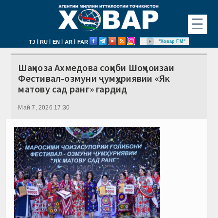
☰
|
|
|
|
"Ховар FM"
TJ
RU
EN
AR
FAR
Шаҳноза Ахмедова соҳиби Шоҳҷоизаи
Фестивал-озмуни ҷумҳуриявии «Як
матову сад ранг» гардид
Май 7, 2026 17:30