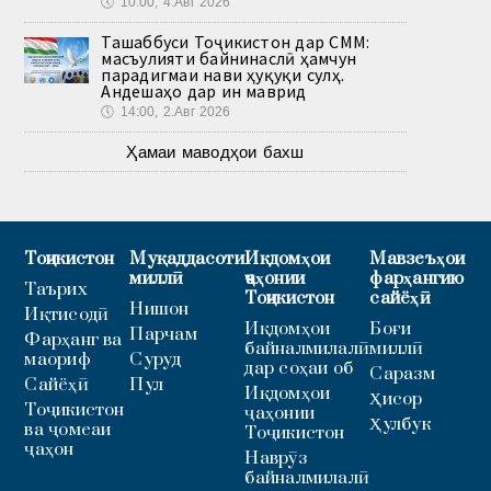
🕔
10:00, 4.Авг 2026
Ташаббуси Тоҷикистон дар СММ:
масъулияти байнинаслӣ ҳамчун
парадигмаи нави ҳуқуқи сулҳ.
Андешаҳо дар ин маврид
🕔
14:00, 2.Авг 2026
Ҳамаи маводҳои бахш
Тоҷикистон
Муқаддасоти
Иқдомҳои
Мавзеъҳои
миллӣ
ҷаҳонии
фарҳангию
Таърих
Тоҷикистон
сайёҳӣ
Нишон
Иқтисодӣ
Иқдомҳои
Боғи
Парчам
Фарҳанг ва
байналмилалӣ
миллӣ
маориф
Суруд
дар соҳаи об
Саразм
Сайёҳӣ
Пул
Иқдомҳои
Ҳисор
Тоҷикистон
ҷаҳонии
Ҳулбук
ва ҷомеаи
Тоҷикистон
ҷаҳон
Наврӯз
байналмилалӣ