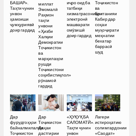
иҷро оид ба
БАШАР».
Тоҷикистон
миллат
татбиқи
Таҳти чунин
ва
Эмомалӣ
хизматрасониҳои
унвон
Британияи
Раҳмон
электронӣ
ҳамоиши
Кабир дар
таҳти
машварати
ҷумҳуриявӣ
соҳаи
унвони
омӯзишӣ
доир гардид
муҳоҷирати
«Ҳизби
доир гардид
меҳнатии
Халқии
бехатар
Демократии
баррасӣ
Тоҷикистон
шуд
ва
марҳилаҳои
рушди
Тоҷикистони
соҳибистиқлол»
рӯнамоӣ
гардид
Дар
Дар
«ҲУҚУҚ БА
Лагери
фурудгоҳҳои
Тоҷикистон
САЛОМАТӢ».
истироҳатию
байналмилалии
Даҳаи
Таҳти чунин
солимгардонии
Тоҷикистон
дастгирии
унвон
«Саодат»