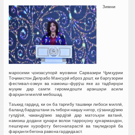
Зимни
маросими ҷоизасупорӣ муовини Сарвазири Ҷумҳурии
Тоҷикистон Дилрабо Мансурӣ иброз дошт, ки баргузории
фестивал-озмун ва намоиш–фурӯш яке аз тадбирҳои
муҳим дар самти гиромидошти арзишҳои асили
фарҳанги миллӣ мебошад.
Таъкид гардид, ки он ба тарғибу ташвиқи либоси миллӣ,
баланд бардоштани эътибори нақшу нигор, сӯзанидӯзию
гулдӯзӣ, чакандӯзию зардӯзӣ дар матоъҳои ватанӣ,
намоиш додани ҳунари волои тарроҳону ҳунармандон,
пешгирии хурофоту бегонапарастӣ ва тақлидкорӣ ба
фарҳанги бегона равона гардидааст.