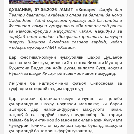
ДУШАНБЕ, 07.05.2026 /АМИТ «Ховар»/.
Имрӯз дар
Театри давлатии академии опера ва балети ба номи
Садриддин Айнӣ маросими ҷоизасупорӣ ба ғолибони
Фестивал–озмуни ҷумҳуриявии «Як матову сад ранг»
ва намоиш-фурӯши маҳсулоти чакан, нақшдӯзӣ ва
зардӯзӣ доир гардид. Шоҳҷоизаи фестивал-озмунро
тарроҳ Шаҳноза Ахмедова сазовор гардид, хабар
медиҳад мухбири АМИТ «Ховар».
Дар фестивал-озмуни ҷумҳуриявӣ шаҳри Душанбе
сазовори ҷойи якум, вилояти Хатлон ва Вилояти Мухтори
Кӯҳистони Бадахшон ҷойи дуюм, вилояти Суғд, ноҳияи
Рӯдакӣ ва шаҳри Ҳисор ҷойи сеюмро ишғол намуданд.
Инчунин ба иштирокчиёни фаъол Сипоснома ва
туҳфаҳои хотиравӣ тақдим карда шуд.
Дар доираи фестивал-озмун инчунин аз ҷониби
ҳунармандони шаҳру ноҳияҳои мамлакат, ки барои
иштирок дар намоиш-фурӯши маҳсулоти чакан,
нақшдӯзӣ ва зардӯзӣ хамчун худпешбар ба тариқи
паёмак ба Кумитаи кор бо занон ва оилаи назди Ҳукумати
Ҷумҳурии Тоҷикистон муроҷиат карда буданд, маҳсули
ҳунармандӣ ба намоиш-фурӯш гузоштанд.