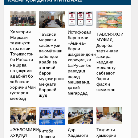
Ҳамкории
Истифодаи
Таъсиси
ТАВСИЯҲОИ
Маркази
барномаи
маркази
МУФИД.
тадқиқоти
«Амина»
касбомӯзӣ
Доир ба
стратегии
барои
ва омӯзиши
тарзи нави
Тоҷикистон
шаҳрвандони
забонҳои
захира
бо Раёсати
хориҷие, ки
арабӣ ва
кардани
нашр ва
ба Русия бе
англисӣ
меваҷоту
паҳнкунии
раводид
барои
сабзавот
адабиёт бо
ворид
муҳоҷирони
барои
забонҳои
мешаванд,
меҳнатӣ
фасли
хориҷии Чин
ҳатмӣ
баррасӣ
зимистон
густариш
мегардад
шуд
меёбад
Дар
«ЭЪЛОМИЯИ
Тақвияти
Китоби
Хадамоти
ҲУҚУҚИ
ҳамкории
Пешвои