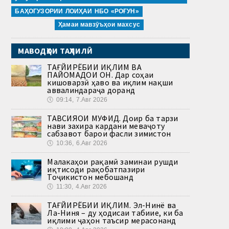
БАҲОГУЗОРИИ ЛОИҲАИ НБО «РОҒУН»
Ҳамаи мавзӯъҳои махсус
МАВОДҲОИ ТАҲЛИЛӢ
ТАҒЙИРЁБИИ ИҚЛИМ ВА
ПАЙОМАДҲОИ ОН. Дар соҳаи
кишоварзӣ ҳаво ва иқлим нақши
аввалиндараҷа доранд
🕔
09:14, 7.Авг 2026
ТАВСИЯҲОИ МУФИД. Доир ба тарзи
нави захира кардани меваҷоту
сабзавот барои фасли зимистон
🕔
10:36, 6.Авг 2026
Малакаҳои рақамӣ заминаи рушди
иқтисоди рақобатпазири
Тоҷикистон мебошанд
🕔
11:30, 4.Авг 2026
ТАҒЙИРЁБИИ ИҚЛИМ. Эл-Нинё ва
Ла-Ниня – ду ҳодисаи табиие, ки ба
иқлими ҷаҳон таъсир мерасонанд