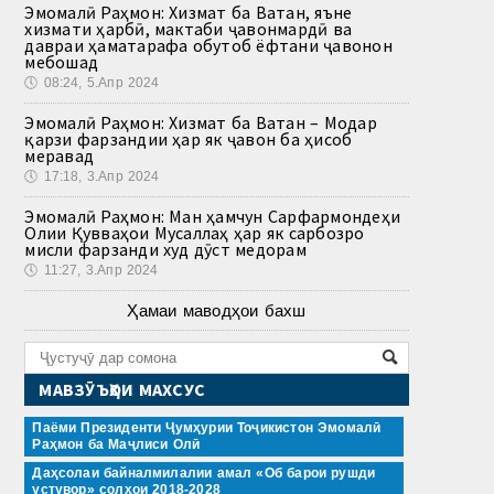
Эмомалӣ Раҳмон: Хизмат ба Ватан, яъне
хизмати ҳарбӣ, мактаби ҷавонмардӣ ва
давраи ҳаматарафа обутоб ёфтани ҷавонон
мебошад
🕔
08:24, 5.Апр 2024
Эмомалӣ Раҳмон: Хизмат ба Ватан – Модар
қарзи фарзандии ҳар як ҷавон ба ҳисоб
меравад
🕔
17:18, 3.Апр 2024
Эмомалӣ Раҳмон: Ман ҳамчун Сарфармондеҳи
Олии Қувваҳои Мусаллаҳ ҳар як сарбозро
мисли фарзанди худ дӯст медорам
🕔
11:27, 3.Апр 2024
Ҳамаи маводҳои бахш
МАВЗӮЪҲОИ МАХСУС
Паёми Президенти Ҷумҳурии Тоҷикистон Эмомалӣ
Раҳмон ба Маҷлиси Олӣ
Даҳсолаи байналмилалии амал «Об барои рушди
устувор» солҳои 2018-2028