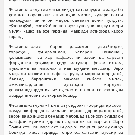
Фестивал-озмун имкон медиҳад, ки паҳлӯҳои то ҳанӯз ба
ҳамагон норавшани анъанаҳои миллӣ, ҳунари волои
чакандӯзии ин ё он маҳал, санъати асили гулдӯзӣ,
сӯзанидӯзӣ, тоқидӯзӣ ва навъҳои гуногуни нақшу нигори
миллӣ кашф ва эҳё гардида, мавриди истифода қарор
гиранд.
Фестивал–озмун барои рассомон, дизайнерҳо,
тарроҳон, ҳунармандон, чеварон, наққошон,
қаламкашон ва ҳар нафаре, ки зебоӣ ва сарвати
фарҳангии ҳақиқиро қадр мекунад, фазои илҳом,
муколама ва имконияти нав муҳайё месозад. Зеро
мақсади асосии он ҳифз ва рушди мероси фарҳангӣ,
баланд бардоштани мақоми либоси миллӣ,
оммавигардонии ҳунарҳои мардумӣ,
ҳавасмандгардонии истеҳсолоти ватанӣ ва фароҳам
овардани ҷойи нави кор мебошад.
Фестивал-озмуни «Як матову сад ранг» бори дигар собит
намуд, ки фарҳанги миллии тоҷикон дорои рангорангӣ,
зебоӣ ва арзишҳои беназир мебошад ва ҳифзу рушди он
вазифаи муҳими ҳар як шаҳрванди кишвар аст. Зеро
Тоҷикистон кишваре аст, ки дар он таърихи расму оинҳо
бодиққат ҳифз гардида, онро ба санъати муосир ва