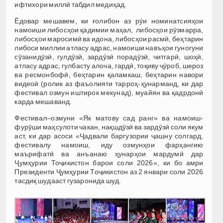
ифтихори миллӣ табдил медиҳад.
Ёдовар мешавем, ки ғолибон аз рӯи номинатсияҳои
намоиши либосҳои қадимии маҳал, либосҳои рӯзмарра,
либосҳои маросимӣ ва идона, либосҳои расмӣ, беҳтарин
либоси миллии атласу адрас, намоиши навъҳои гуногуни
сӯзанидӯзӣ, гулдӯзӣ, зардӯзӣ порадӯзӣ, читгарӣ, шоҳӣ,
атласу адрас, гулбасту алоча, гардӣ, тоқиву ҷӯроб, шероз
ва ресмонбофӣ, беҳтарин қаламкаш, беҳтарин навори
видеоӣ (ролик аз фаъолияти тарроҳ-ҳунарманд, ки дар
фестивал озмун иштирок мекунад), муайян ва қадрдонӣ
карда мешаванд.
Фестивал–озмуни «Як матову сад ранг» ва намоиш-
фурӯши маҳсулоти чакан, нақшдӯзӣ ва зардӯзӣ соли якум
аст, ки дар асоси «Ҷадвали баргузории ҷашну солгард,
фестивалу намоиш, иду озмунҳои фарҳангию
маърифатӣ ва анъанаю ҳунарҳои мардумӣ дар
Ҷумҳурии Тоҷикистон барои соли 2026», ки бо амри
Президенти Ҷумҳурии Тоҷикистон аз 2 январи соли 2026
тасдиқ шудааст гузаронида шуд.