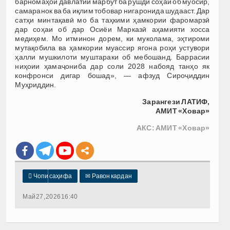
барномаҳои давлатии марбут ба рушди соҳаи об муосир,
самаранок ва ба иқлим тобовар нигаронида шудааст. Дар
сатҳи минтақавӣ мо ба таҳкими ҳамкории фаромарзӣ
дар соҳаи об дар Осиёи Марказӣ аҳамияти хосса
медиҳем. Мо итминон дорем, ки муколама, эҳтироми
мутақобила ва ҳамкории муассир ягона роҳи устувори
ҳалли мушкилоти муштараки об мебошанд. Баррасии
ниҳоии ҳамаҷониба дар соли 2028 набояд танҳо як
конфронси дигар бошад», — афзуд Сироҷиддин
Муҳриддин.
Зарангези ЛАТИФ,
АМИТ «Ховар»
АКС: АМИТ «Ховар»

Чопи саҳифа
✉
Равон кардан
Май 27, 2026 16:40