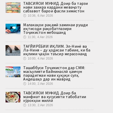
ТАВСИЯҲОИ МУФИД. Доир ба тарзи
нави захира кардани меваҷоту
сабзавот барои фасли зимистон
🕔
10:36, 6.Авг 2026
Малакаҳои рақамӣ заминаи рушди
иқтисоди рақобатпазири
Тоҷикистон мебошанд
🕔
11:30, 4.Авг 2026
ТАҒЙИРЁБИИ ИҚЛИМ. Эл-Нинё ва
Ла-Ниня – ду ҳодисаи табиие, ки ба
иқлими ҷаҳон таъсир мерасонанд
🕔
10:00, 4.Авг 2026
Ташаббуси Тоҷикистон дар СММ:
масъулияти байнинаслӣ ҳамчун
парадигмаи нави ҳуқуқи сулҳ.
Андешаҳо дар ин маврид
🕔
14:00, 2.Авг 2026
ТАВСИЯҲОИ МУФИД. Доир ба
манфиат ва хусусияти табобатии
хӯрокҳои миллӣ
🕔
13:30, 2.Авг 2026