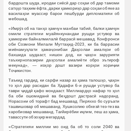
бардошта шуда, иродаи сиёсӣ дар соҳаи об дар тамоми
сатҳҳо таҳким ёфта, дарки ҳамкориҳо дар соҳаи об яке аз
василаҳои муассир барои пешбурди дипломатияи об
мебошад.
«Имрӯз об на танҳо ҳамчун манбаи табиӣ, балки ҳамчун
омили стратегии муайянкунандаи рушди устувор ва
ҳамкории байналмилалӣ баррасӣ мешавад. Конфронси
оби Созмони Милали Муттаҳид-2023, ки ба баррасии
миёнамуҳлати ҳамаҷонибаи Даҳсолаи амалҳои об
бахшида шудааст, нишон дод, ки ҷаҳон зарурияти
таъхирнопазирии даҳсолаи амалиёти обро эътироф
мекунад», — изҳор дошт вазири корҳои хориҷии
Тоҷикистон.
Таъкид гардид, ки сарфи назар аз ҳама талошҳо, ҷаҳон
то ҳол дар расидан ба Ҳадафи 6-и рушди устувор ба
таври ҷиддӣ қафо мондааст. Миллиардҳо нафар то ҳол
ба оби ошомиданӣ ва беҳдошт дастрасӣ надоранд.
Норасоии об торафт бад мешавад. Пиряххо бо суръати
ташвишовар об мешаванд. Хушксолию обхезӣ тез-тез ва
харобиовар мешаванд. Тағйирёбии иқлим, пеш аз ҳама,
тавассути об зоҳир мегардад.
«Стратегияи миллии мо оид ба об то соли 2040 ва