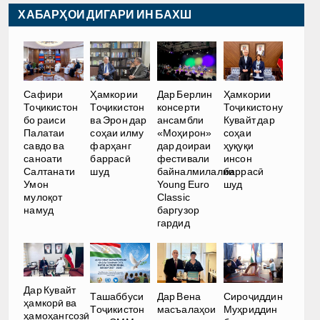
ХАБАРҲОИ ДИГАРИ ИН БАХШ
Сафири
Ҳамкории
Дар Берлин
Ҳамкории
Тоҷикистон
Тоҷикистон
консерти
Тоҷикистону
бо раиси
ва Эрон дар
ансамбли
Кувайт дар
Палатаи
соҳаи илму
«Моҳирон»
соҳаи
савдо ва
фарҳанг
дар доираи
ҳуқуқи
саноати
баррасӣ
фестивали
инсон
Салтанати
шуд
байналмилалии
баррасӣ
Умон
Young Euro
шуд
мулоқот
Classic
намуд
баргузор
гардид
Дар Кувайт
Ташаббуси
Дар Вена
Сироҷиддин
ҳамкорӣ ва
Тоҷикистон
масъалаҳои
Муҳриддин
ҳамоҳангсозӣ