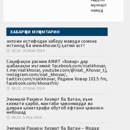
мулоқот
намуд
ХАБАРҲОИ МУҲИМТАРИН
Ҳангоми истифодаи хабару маводи сомона
истинод ба www.khovar.tj ҳатмӣ аст!
🕔
20:24, 20.Май 2024
Саҳифаҳои расмии АМИТ «Ховар» дар
шабакаҳои иҷтимоӣ: facebook.com/niatkhovar,
t.me/niatkhovar, youtube.com/@niat_Khovar_tj,
instagram.com/niat_khovar/,
twitter.com/niatkhovar, Радиои Ховар 101.5 fm,
facebook.com/khovarfm/
🕔
08:23, 20.Май 2024
Эмомалӣ Раҳмон: Хизмат ба Ватан, яъне
хизмати ҳарбӣ, мактаби ҷавонмардӣ ва
давраи ҳаматарафа обутоб ёфтани ҷавонон
мебошад
🕔
08:24, 5.Апр 2024
Эмомалӣ Раҳмон: Хизмат ба Ватан – Модар