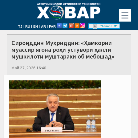
☰
|
|
|
|
"Ховар FM"
TJ
RU
EN
AR
FAR
Сироҷиддин Муҳриддин: «Ҳамкории
муассир ягона роҳи устувори ҳалли
мушкилоти муштараки об мебошад»
Май 27, 2026 16:40