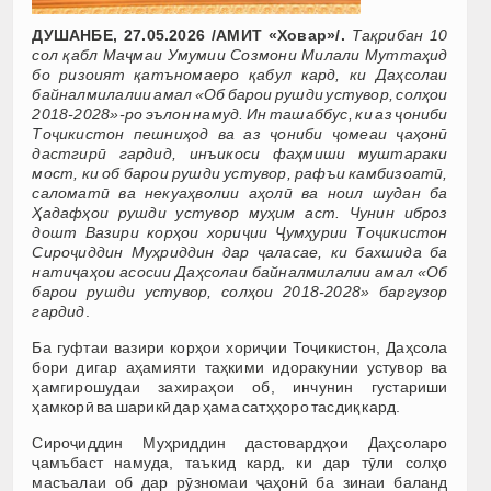
ДУШАНБЕ, 27.05.2026 /АМИТ «Ховар»/.
Тақрибан 10
сол қабл Маҷмаи Умумии Созмони Милали Муттаҳид
бо ризоият қатъномаеро қабул кард, ки Даҳсолаи
байналмилалии амал «Об барои рушди устувор, солҳои
2018-2028»-ро эълон намуд. Ин ташаббус, ки аз ҷониби
Тоҷикистон пешниҳод ва аз ҷониби ҷомеаи ҷаҳонӣ
дастгирӣ гардид, инъикоси фаҳмиши муштараки
мост, ки об барои рушди устувор, рафъи камбизоатӣ,
саломатӣ ва некуаҳволии аҳолӣ ва ноил шудан ба
Ҳадафҳои рушди устувор муҳим аст. Чунин иброз
дошт Вазири корҳои хориҷии Ҷумҳурии Тоҷикистон
Сироҷиддин Муҳриддин дар ҷаласае, ки бахшида ба
натиҷаҳои асосии Даҳсолаи байналмилалии амал «Об
барои рушди устувор, солҳои 2018-2028» баргузор
гардид
.
Ба гуфтаи вазири корҳои хориҷии Тоҷикистон, Даҳсола
бори дигар аҳамияти таҳкими идоракунии устувор ва
ҳамгирошудаи захираҳои об, инчунин густариши
ҳамкорӣ ва шарикӣ дар ҳама сатҳҳоро тасдиқ кард.
Сироҷиддин Муҳриддин дастовардҳои Даҳсоларо
ҷамъбаст намуда, таъкид кард, ки дар тӯли солҳо
масъалаи об дар рӯзномаи ҷаҳонӣ ба зинаи баланд