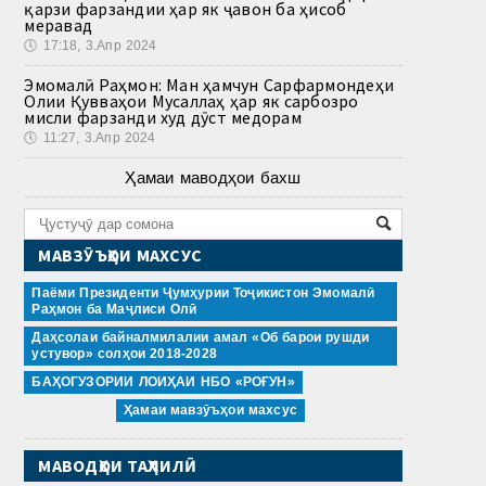
қарзи фарзандии ҳар як ҷавон ба ҳисоб
меравад
🕔
17:18, 3.Апр 2024
Эмомалӣ Раҳмон: Ман ҳамчун Сарфармондеҳи
Олии Қувваҳои Мусаллаҳ ҳар як сарбозро
мисли фарзанди худ дӯст медорам
🕔
11:27, 3.Апр 2024
Ҳамаи маводҳои бахш
МАВЗӮЪҲОИ МАХСУС
Паёми Президенти Ҷумҳурии Тоҷикистон Эмомалӣ
Раҳмон ба Маҷлиси Олӣ
Даҳсолаи байналмилалии амал «Об барои рушди
устувор» солҳои 2018-2028
БАҲОГУЗОРИИ ЛОИҲАИ НБО «РОҒУН»
Ҳамаи мавзӯъҳои махсус
МАВОДҲОИ ТАҲЛИЛӢ