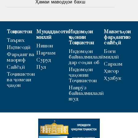
Ҳамаи маводҳои бахш
Тоҷикистон
Муқаддасоти
Иқдомҳои
Мавзеъҳои
миллӣ
ҷаҳонии
фарҳангию
Таърих
Тоҷикистон
сайёҳӣ
Нишон
Иқтисодӣ
Иқдомҳои
Боғи
Парчам
Фарҳанг ва
байналмилалӣ
миллӣ
маориф
Суруд
дар соҳаи об
Саразм
Сайёҳӣ
Пул
Иқдомҳои
Ҳисор
Тоҷикистон
ҷаҳонии
Ҳулбук
ва ҷомеаи
Тоҷикистон
ҷаҳон
Наврӯз
байналмилалӣ
шуд