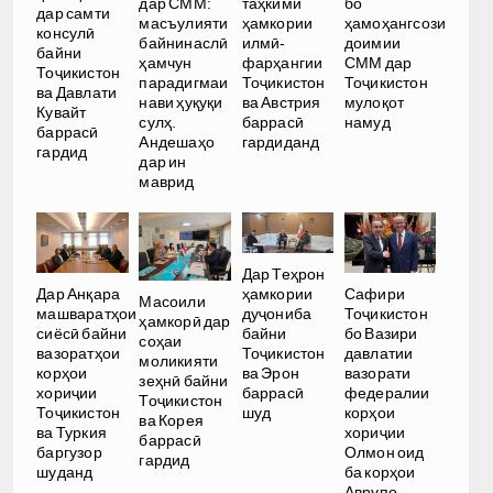
дар СММ:
таҳкими
бо
дар самти
масъулияти
ҳамкории
ҳамоҳангсози
консулӣ
байнинаслӣ
илмӣ-
доимии
байни
ҳамчун
фарҳангии
СММ дар
Тоҷикистон
парадигмаи
Тоҷикистон
Тоҷикистон
ва Давлати
нави ҳуқуқи
ва Австрия
мулоқот
Кувайт
сулҳ.
баррасӣ
намуд
баррасӣ
Андешаҳо
гардиданд
гардид
дар ин
маврид
Дар Теҳрон
ҳамкории
Дар Анқара
Сафири
Масоили
дуҷониба
машваратҳои
Тоҷикистон
ҳамкорӣ дар
байни
сиёсӣ байни
бо Вазири
соҳаи
Тоҷикистон
вазоратҳои
давлатии
моликияти
ва Эрон
корҳои
вазорати
зеҳнӣ байни
баррасӣ
хориҷии
федералии
Тоҷикистон
шуд
Тоҷикистон
корҳои
ва Корея
ва Туркия
хориҷии
баррасӣ
баргузор
Олмон оид
гардид
шуданд
ба корҳои
Аврупо