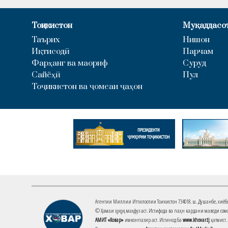
Тоҷикистон
Муқаддасо
Таърих
Нишон
Иқтисодӣ
Парчам
Фарҳанг ва маориф
Суруд
Сайёҳӣ
Пул
Тоҷикистон ва ҷомеаи ҷаҳон
Агентии Миллии Иттилоотии Тоҷикистон 734018. ш. Душанбе, хиёбони 
© Ҳамаи ҳуқуқ маҳфуз аст. Истифода ва паҳн кардани маводи сомо
АМИТ «Ховар»
имконпазир аст. Истинод ба
www.khovar.tj
ҳатмист.