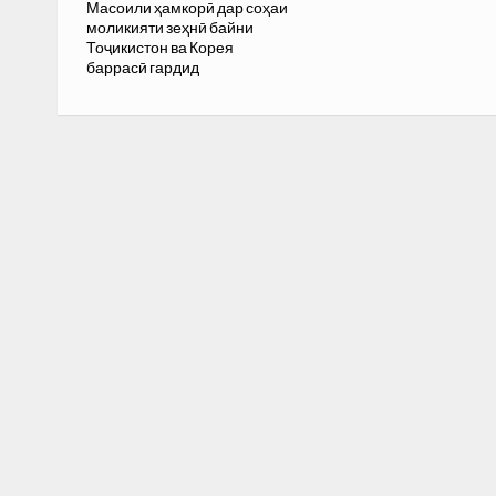
Масоили ҳамкорӣ дар соҳаи
моликияти зеҳнӣ байни
Тоҷикистон ва Корея
баррасӣ гардид