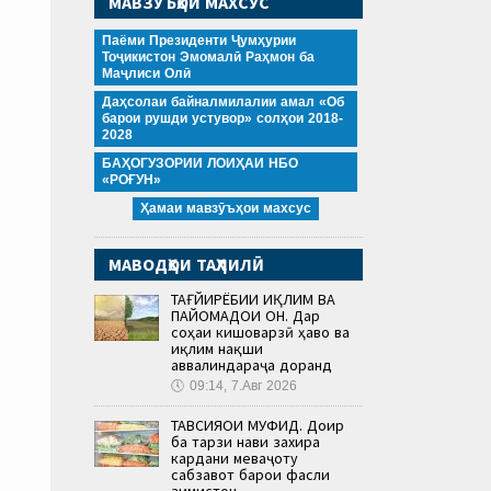
МАВЗӮЪҲОИ МАХСУС
Паёми Президенти Ҷумҳурии
Тоҷикистон Эмомалӣ Раҳмон ба
Маҷлиси Олӣ
Даҳсолаи байналмилалии амал «Об
барои рушди устувор» солҳои 2018-
2028
БАҲОГУЗОРИИ ЛОИҲАИ НБО
«РОҒУН»
Ҳамаи мавзӯъҳои махсус
МАВОДҲОИ ТАҲЛИЛӢ
ТАҒЙИРЁБИИ ИҚЛИМ ВА
ПАЙОМАДҲОИ ОН. Дар
соҳаи кишоварзӣ ҳаво ва
иқлим нақши
аввалиндараҷа доранд
🕔
09:14, 7.Авг 2026
ТАВСИЯҲОИ МУФИД. Доир
ба тарзи нави захира
кардани меваҷоту
сабзавот барои фасли
зимистон