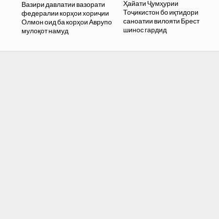
Ҳайати Ҷумҳурии
Вазири давлатии вазорати
Тоҷикистон бо иқтидори
федералии корҳои хориҷии
саноатии вилояти Брест
Олмон оид ба корҳои Аврупо
шинос гардид
мулоқот намуд