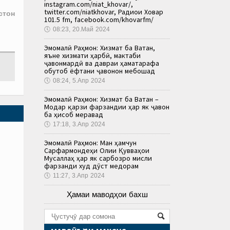
instagram.com/niat_khovar/,
twitter.com/niatkhovar, Радиои Ховар
стон
101.5 fm, facebook.com/khovarfm/
🕔
08:23, 20.Май 2024
Эмомалӣ Раҳмон: Хизмат ба Ватан,
яъне хизмати ҳарбӣ, мактаби
ҷавонмардӣ ва давраи ҳаматарафа
обутоб ёфтани ҷавонон мебошад
🕔
08:24, 5.Апр 2024
Эмомалӣ Раҳмон: Хизмат ба Ватан –
Модар қарзи фарзандии ҳар як ҷавон
ба ҳисоб меравад
🕔
17:18, 3.Апр 2024
Эмомалӣ Раҳмон: Ман ҳамчун
Сарфармондеҳи Олии Қувваҳои
Мусаллаҳ ҳар як сарбозро мисли
фарзанди худ дӯст медорам
🕔
11:27, 3.Апр 2024
Ҳамаи маводҳои бахш