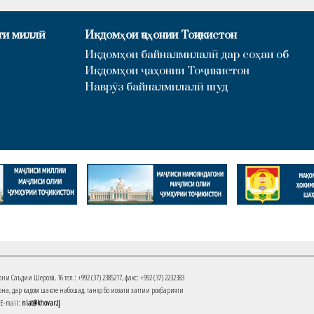
ти миллӣ
Иқдомҳои ҷаҳонии Тоҷикистон
Иқдомҳои байналмилалӣ дар соҳаи об
Иқдомҳои ҷаҳонии Тоҷикистон
Наврӯз байналмилалӣ шуд
Саъдии Шерозӣ, 16 тел.: +992 (37) 2385217, факс: +992 (37) 2232383
на, дар кадом шакле набошад, танҳо бо иҷозати хаттии роҳбарияти
 E-mail:
niat@khovar.tj