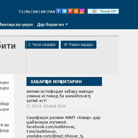
|
|
|
|
"Ховар FM"
TJ
RU
EN
AR
FAR
Минтақа ва ҷаҳон
Дар бораи мо
бити

Чопи саҳифа
✉
Равон кардан
ХАБАРҲОИ МУҲИМТАРИН
зири
зири
Ҳангоми истифодаи хабару маводи
сомона истинод ба www.khovar.tj
ҳатмӣ аст!
абар
🕔
20:24, 20.Май 2024
ъҳои
Саҳифаҳои расмии АМИТ «Ховар» дар
шабакаҳои иҷтимоӣ:
ӣ ва
facebook.com/niatkhovar,
фкор
t.me/niatkhovar,
youtube.com/@niat_Khovar_tj,