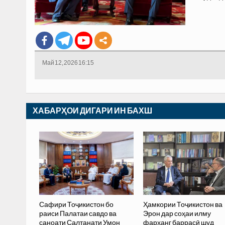
Май 12, 2026 16:15
ХАБАРҲОИ ДИГАРИ ИН БАХШ
Сафири Тоҷикистон бо
Ҳамкории Тоҷикистон ва
раиси Палатаи савдо ва
Эрон дар соҳаи илму
саноати Салтанати Умон
фарҳанг баррасӣ шуд