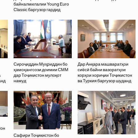
байналмилалии Young Euro
Classic баргузор гардид
Сироҷиддин Муҳриддин бо
Дар Анқара машваратҳои
ҳамоҳангсози доимии СММ
сиёсӣ байни вазоратҳои
а
дар Тоҷикистон мулоқот
корҳои хориҷии Тоҷикистон
анд
намуд
ва Туркия баргузор шуданд
тон
Сафири Тоҷикистон бо