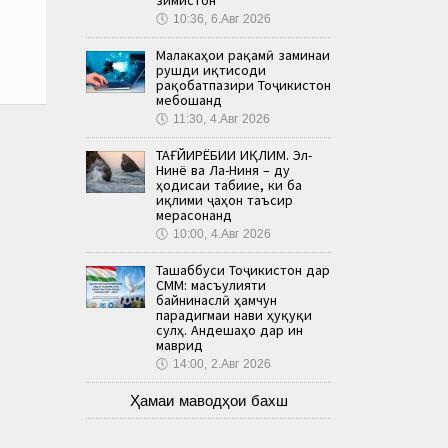
🕔
10:36, 6.Авг 2026
Малакаҳои рақамӣ заминаи
рушди иқтисоди
рақобатпазири Тоҷикистон
мебошанд
🕔
11:30, 4.Авг 2026
ТАҒЙИРЁБИИ ИҚЛИМ. Эл-
Нинё ва Ла-Ниня – ду
ҳодисаи табиие, ки ба
иқлими ҷаҳон таъсир
мерасонанд
🕔
10:00, 4.Авг 2026
Ташаббуси Тоҷикистон дар
СММ: масъулияти
байнинаслӣ ҳамчун
парадигмаи нави ҳуқуқи
сулҳ. Андешаҳо дар ин
маврид
🕔
14:00, 2.Авг 2026
Ҳамаи маводҳои бахш