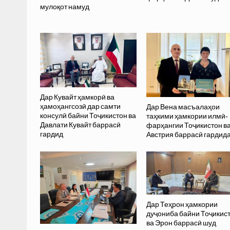
мулоқот намуд
Дар Кувайт ҳамкорӣ ва
ҳамоҳангсозӣ дар самти
Дар Вена масъалаҳои
консулӣ байни Тоҷикистон ва
таҳкими ҳамкории илмӣ-
Давлати Кувайт баррасӣ
фарҳангии Тоҷикистон в
гардид
Австрия баррасӣ гардид
Дар Теҳрон ҳамкории
дуҷониба байни Тоҷикис
ва Эрон баррасӣ шуд