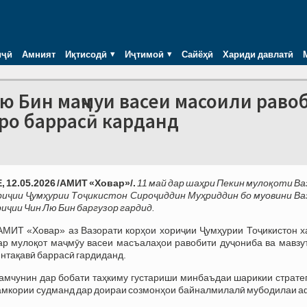
иҷӣ
Амният
Иқтисодӣ
Иҷтимоӣ
Сайёҳӣ
Хариди давлатӣ
ю Бин маҷмуи васеи масоили раво
нро баррасӣ карданд
12.05.2026 /АМИТ «Ховар»/.
11 май дар шаҳри Пекин мулоқоти Ва
риҷии Ҷумҳурии Тоҷикистон Сироҷиддин Муҳриддин бо муовини Ва
риҷии Чин Лю Бин баргузор гардид.
АМИТ «Ховар» аз Вазорати корҳои хориҷии Ҷумҳурии Тоҷикистон х
ар мулоқот маҷмӯу васеи масъалаҳои равобити дуҷониба ва мавзу
нтақавӣ баррасӣ гардиданд.
амчунин дар бобати таҳкиму густариши минбаъдаи шарикии стратег
амкории судманд дар доираи созмонҳои байналмилалӣ мубодилаи а