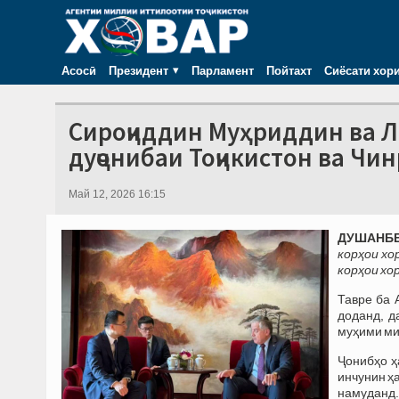
Асосӣ
Президент
Парламент
Пойтахт
Сиёсати хор
Сироҷиддин Муҳриддин ва Л
дуҷонибаи Тоҷикистон ва Чи
Май 12, 2026 16:15
ДУШАНБЕ, 
корҳои хо
корҳои хо
Тавре ба 
доданд, д
муҳими ми
Ҷонибҳо ҳ
инчунин ҳ
намуданд.