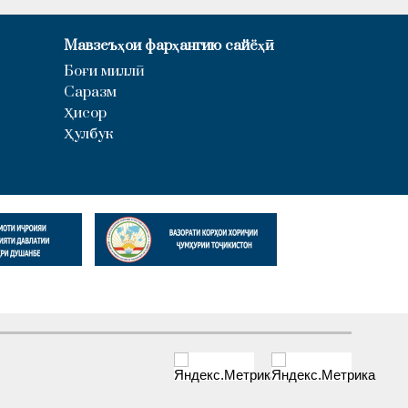
Мавзеъҳои фарҳангию сайёҳӣ
Боғи миллӣ
Саразм
Ҳисор
Ҳулбук