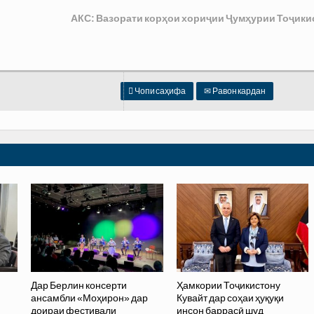
АКС: Вазорати корҳои хориҷии Ҷумҳурии Тоҷики

Чопи саҳифа
✉
Равон кардан
Дар Берлин консерти
Ҳамкории Тоҷикистону
ансамбли «Моҳирон» дар
Кувайт дар соҳаи ҳуқуқи
доираи фестивали
инсон баррасӣ шуд