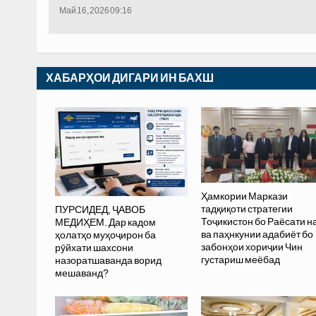
Май 16, 2026 09:16
ХАБАРҲОИ ДИГАРИ ИН БАХШ
Ҳамкории Маркази
тадқиқоти стратегии
ПУРСИДЕД, ҶАВОБ
Тоҷикистон бо Раёсати 
МЕДИҲЕМ. Дар кадом
ва паҳнкунии адабиёт бо
ҳолатҳо муҳоҷирон ба
забонҳои хориҷии Чин
рӯйхати шахсони
густариш меёбад
назоратшаванда ворид
мешаванд?