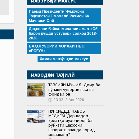
МАВЗӮЪҲОИ МАХСУС
Паёми Президенти Ҷумҳурии
Тоҷикистон Эмомалӣ Раҳмон ба
Маҷлиси Олӣ
Даҳсолаи байналмилалии амал «Об
барои рушди устувор» солҳои 2018-
2028
БАҲОГУЗОРИИ ЛОИҲАИ НБО
«РОҒУН»
Ҳамаи мавзӯъҳои махсус
МАВОДҲОИ ТАҲЛИЛӢ
ТАВСИЯИ МУФИД. Доир ба
пӯпаки ҷуворимакка ва
фоидаи он
🕔
13:33, 8.Авг 2026
ПУРСИДЕД, ҶАВОБ
МЕДИҲЕМ. Дар кадом
ҳолатҳо муҳоҷирон ба
рӯйхати шахсони
назоратшаванда ворид
мешаванд?