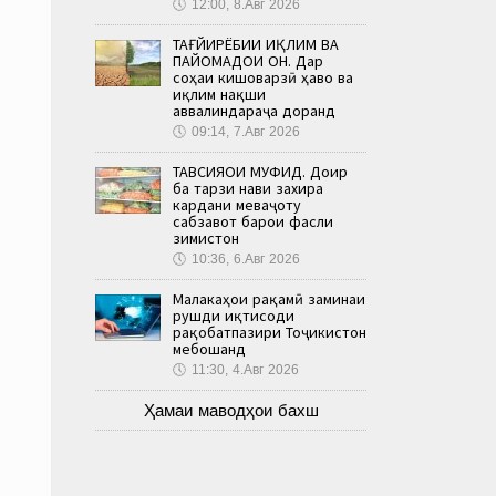
🕔
12:00, 8.Авг 2026
ТАҒЙИРЁБИИ ИҚЛИМ ВА
ПАЙОМАДҲОИ ОН. Дар
соҳаи кишоварзӣ ҳаво ва
иқлим нақши
аввалиндараҷа доранд
🕔
09:14, 7.Авг 2026
ТАВСИЯҲОИ МУФИД. Доир
ба тарзи нави захира
кардани меваҷоту
сабзавот барои фасли
зимистон
🕔
10:36, 6.Авг 2026
Малакаҳои рақамӣ заминаи
рушди иқтисоди
рақобатпазири Тоҷикистон
мебошанд
🕔
11:30, 4.Авг 2026
Ҳамаи маводҳои бахш