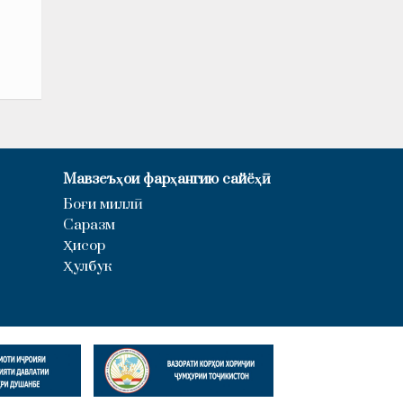
Мавзеъҳои фарҳангию сайёҳӣ
Боғи миллӣ
Саразм
Ҳисор
Ҳулбук