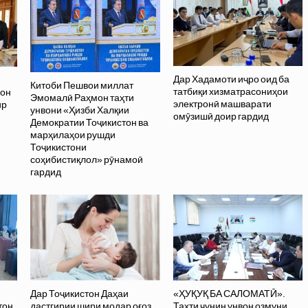
Дар Хадамоти иҷро оид ба
Китоби Пешвои миллат
татбиқи хизматрасониҳои
вон
Эмомалӣ Раҳмон таҳти
электронӣ машварати
ир
унвони «Ҳизби Халқии
омӯзишӣ доир гардид
Демократии Тоҷикистон ва
марҳилаҳои рушди
Тоҷикистони
соҳибистиқлол» рӯнамоӣ
гардид
Дар Тоҷикистон Даҳаи
«ҲУҚУҚ БА САЛОМАТӢ».
тон
дастгирии шири модар оғоз
Таҳти чунин унвон озмуни