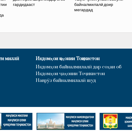
атии
гардидааст
байналмилалӣ доир
и
мегардад
да
ти миллӣ
Иқдомҳои ҷаҳонии Тоҷикистон
Иқдомҳои байналмилалӣ дар соҳаи об
Иқдомҳои ҷаҳонии Тоҷикистон
Наврӯз байналмилалӣ шуд