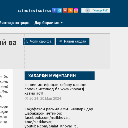
|
|
|
|
"Ховар FM"
TJ
RU
EN
AR
FAR
Минтақа ва ҷаҳон
Дар бораи мо
мӣ ва

Чопи саҳифа
✉
Равон кардан
ХАБАРҲОИ МУҲИМТАРИН
н бо
мини
Ҳангоми истифодаи хабару маводи
озод
сомона истинод ба www.khovar.tj
ъбаи
ҳатмӣ аст!
д.
🕔
20:24, 20.Май 2024
 кори
Саҳифаҳои расмии АМИТ «Ховар» дар
ҳаҳои
шабакаҳои иҷтимоӣ:
омад.
facebook.com/niatkhovar,
t.me/niatkhovar,
анд.
youtube.com/@niat_Khovar_tj,
.