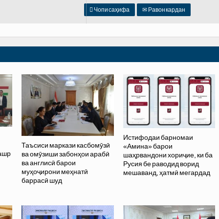

Чопи саҳифа
✉
Равон кардан
Истифодаи барномаи
Таъсиси маркази касбомӯзӣ
«Амина» барои
нашр
ва омӯзиши забонҳои арабӣ
шаҳрвандони хориҷие, ки ба
ва англисӣ барои
Русия бе раводид ворид
муҳоҷирони меҳнатӣ
мешаванд, ҳатмӣ мегардад
баррасӣ шуд