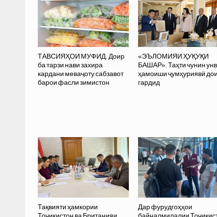
ТАВСИЯҲОИ МУФИД. Доир
«ЭЪЛОМИЯИ ҲУҚУҚИ
ба тарзи нави захира
БАШАР». Таҳти чунин ун
кардани меваҷоту сабзавот
ҳамоиши ҷумҳуриявӣ до
барои фасли зимистон
гардид
Тақвияти ҳамкории
Дар фурудгоҳҳои
Тоҷикистон ва Британияи
байналмилалии Тоҷикис