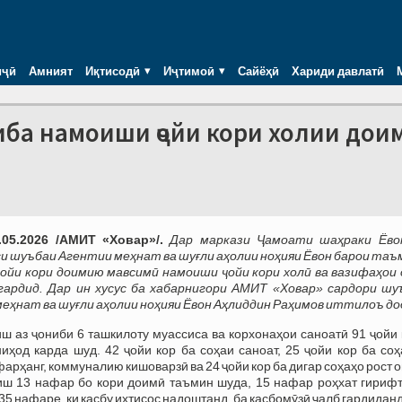
иҷӣ
Амният
Иқтисодӣ
Иҷтимоӣ
Сайёҳӣ
Хариди давлатӣ
иба намоиши ҷойи кори холии дои
.05.2026 /АМИТ «Ховар»/.
Дар маркази Ҷамоати шаҳраки Ёво
 шуъбаи Агентии меҳнат ва шуғли аҳолии ноҳияи Ёвон барои таъ
ҷойи кори доимию мавсимӣ намоиши ҷойи кори холӣ ва вазифаҳои 
гардид. Дар ин хусус ба хабарнигори АМИТ «Ховар» сардори шу
еҳнат ва шуғли аҳолии ноҳияи Ёвон Аҳлиддин Раҳимов иттилоъ до
ш аз ҷониби 6 ташкилоту муассиса ва корхонаҳои саноатӣ 91 ҷойи
иҳод карда шуд. 42 ҷойи кор ба соҳаи саноат, 25 ҷойи кор ба со
арҳанг, коммуналию кишоварзӣ ва 24 ҷойи кор ба дигар соҳаҳо рост 
ш 13 нафар бо кори доимӣ таъмин шуда, 15 нафар роҳхат гирифт
5 нафаре, ки касбу ихтисос надоштанд, ба касбомӯзӣ ҷалб гардиданд