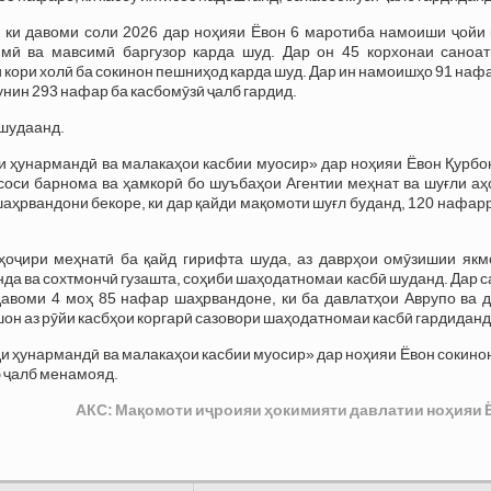
, ки давоми соли 2026 дар ноҳияи Ёвон 6 маротиба намоиши ҷойи 
мӣ ва мавсимӣ баргузор карда шуд. Дар он 45 корхонаи саноат
 кори холӣ ба сокинон пешниҳод карда шуд. Дар ин намоишҳо 91 наф
унин 293 нафар ба касбомӯзӣ ҷалб гардид.
 шудаанд.
 ҳунармандӣ ва малакаҳои касбии муосир» дар ноҳияи Ёвон Қурбо
асоси барнома ва ҳамкорӣ бо шуъбаҳои Агентии меҳнат ва шуғли а
аҳрвандони бекоре, ки дар қайди мақомоти шуғл буданд, 120 нафар
уҳоҷири меҳнатӣ ба қайд гирифта шуда, аз даврҳои омӯзишии якм
да ва сохтмончӣ гузашта, соҳиби шаҳодатномаи касбӣ шуданд. Дар 
авоми 4 моҳ 85 нафар шаҳрвандоне, ки ба давлатҳои Аврупо ва д
н аз рӯйи касбҳои коргарӣ сазовори шаҳодатномаи касбӣ гардиданд
 ҳунармандӣ ва малакаҳои касбии муосир» дар ноҳияи Ёвон сокино
б ҷалб менамояд.
АКС: Мақомоти иҷроияи ҳокимияти давлатии ноҳияи 