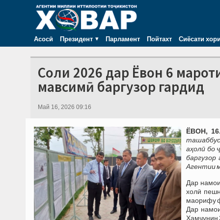
Асосӣ
Президент
Парламент
Пойтахт
Сиёсати хор
Соли 2026 дар Ёвон 6 марот
мавсимӣ баргузор гардид
Май 16, 2026 09:16
ЁВОН, 16
ташаббуси
аҳолӣ бо 
баргузор 
Агентии м
Дар намои
холӣ пешн
маорифу ф
Дар намои
Ҳамчунин 3