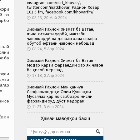
instagram.com/niat_khovar/,
twitter.com/niatkhovar, Радиои Ховар
кори
101.5 fm, facebook.com/khovarfm/
ӣ ва
🕔
08:23, 20.Май 2024
ар бо
Эмомалӣ Раҳмон: Хизмат ба Ватан,
яъне хизмати ҳарбӣ, мактаби
ҷавонмардӣ ва давраи ҳаматарафа
обутоб ёфтани ҷавонон мебошад
налӣ
🕔
08:24, 5.Апр 2024
ҳолии
ро ба
Эмомалӣ Раҳмон: Хизмат ба Ватан –
Модар қарзи фарзандии ҳар як ҷавон
ба ҳисоб меравад
оҳаи
🕔
17:18, 3.Апр 2024
самти
агар
Эмомалӣ Раҳмон: Ман ҳамчун
».
Сарфармондеҳи Олии Қувваҳои
Мусаллаҳ ҳар як сарбозро мисли
фарзанди худ дӯст медорам
ни се
🕔
11:27, 3.Апр 2024
Ёвон
Ҳамаи маводҳои бахш