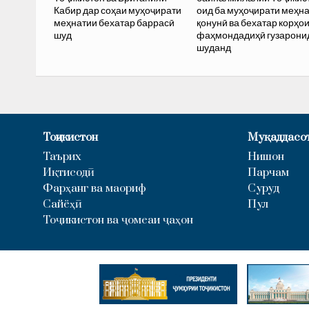
Кабир дар соҳаи муҳоҷирати
оид ба муҳоҷирати меҳн
меҳнатии бехатар баррасӣ
қонунӣ ва бехатар корҳо
шуд
фаҳмондадиҳӣ гузарони
шуданд
Тоҷикистон
Муқаддасо
Таърих
Нишон
Иқтисодӣ
Парчам
Фарҳанг ва маориф
Суруд
Сайёҳӣ
Пул
Тоҷикистон ва ҷомеаи ҷаҳон