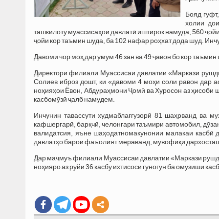
Бояд гуфт
холии дои
ташкилоту муассисаҳои давлатӣ иштирок намуда, 560 ҷойи
ҷойи кор таъмин шуда, ба 102 нафар роҳхат дода шуд. Инч
Давоми чор моҳ дар умум 46 зан ва 49 ҷавон бо кор таъмин
Директори филиали Муассисаи давлатии «Маркази рушди
Солиев иброз дошт, ки «давоми 4 моҳи соли равон дар 
ноҳияҳои Ёвон, Абдураҳмони Ҷомӣ ва Хуросон аз ҳисоби ш
касбомӯзӣ ҷалб намудем.
Инчунин тавассути худмаблағгузорӣ 81 шаҳрванд ва м
кафшергарӣ, барқчӣ, челонгари таъмири автомобил, дӯзан
валидатсия, яъне шаҳодатномакунонии малакаи касбӣ д
давлатҳо барои фаъолият мераванд, мувофиқи дархосташо
Дар маҷмуъ филиали Муассисаи давлатии «Маркази рушди
ноҳияро аз рӯйи 36 касбу ихтисоси гуногун ба омӯзиши кас