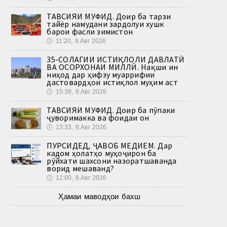
ТАВСИЯИ МУФИД. Доир ба тарзи
тайёр намудани зардолуи хушк
барои фасли зимистон
🕔
11:20, 9.Авг 2026
35-СОЛАГИИ ИСТИҚЛОЛИ ДАВЛАТӢ
ВА ОСОРХОНАИ МИЛЛӢ. Нақши ин
ниҳод дар ҳифзу муаррифии
дастовардҳои истиқлол муҳим аст
🕔
15:39, 8.Авг 2026
ТАВСИЯИ МУФИД. Доир ба пӯпаки
ҷуворимакка ва фоидаи он
🕔
13:33, 8.Авг 2026
ПУРСИДЕД, ҶАВОБ МЕДИҲЕМ. Дар
кадом ҳолатҳо муҳоҷирон ба
рӯйхати шахсони назоратшаванда
ворид мешаванд?
🕔
12:00, 8.Авг 2026
Ҳамаи маводҳои бахш