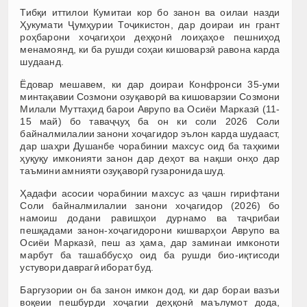
Тибқи иттилои Кумитаи кор бо занон ва оилаи назди
Ҳукумати Ҷумҳурии Тоҷикистон, дар доираи ин грант
роҳбарони хоҷагиҳои деҳқонӣ лоиҳаҳое пешниҳод
менамоянд, ки ба рушди соҳаи кишоварзӣ равона карда
шудаанд.
Ёдовар мешавем, ки дар доираи Конфронси 35-уми
минтақавии Созмони озуқаворӣ ва кишоварзии Созмони
Милали Муттаҳид барои Аврупо ва Осиёи Марказӣ (11-
15 май) бо таваҷҷуҳ ба он ки соли 2026 Соли
байналмилалии занони хоҷагидор эълон карда шудааст,
дар шаҳри Душанбе чорабинии махсус оид ба таҳкими
ҳуқуқу имконияти занон дар деҳот ва нақши онҳо дар
таъмини амнияти озуқаворӣ гузаронида шуд.
Ҳадафи асосии чорабинии махсус аз ҷашн гирифтани
Соли байналмилалии занони хоҷагидор (2026) бо
намоиш додани равишҳои дурнамо ва таҷрибаи
пешқадами занон-хоҷагидорони кишварҳои Аврупо ва
Осиёи Марказӣ, пеш аз ҳама, дар заминаи имконоти
марбут ба ташаббусҳо оид ба рушди био-иқтисоди
устувори даврагӣ иборат буд.
Баргузории он ба занон имкон дод, ки дар бораи вазъи
воқеии пешбурди хоҷагии деҳқонӣ маълумот дода,