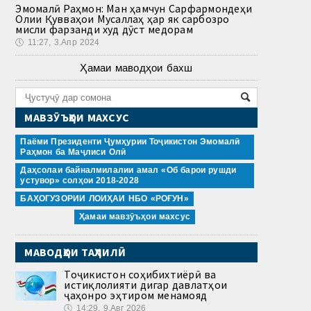
Эмомалӣ Раҳмон: Ман ҳамчун Сарфармондеҳи
Олии Қувваҳои Мусаллаҳ ҳар як сарбозро
мисли фарзанди худ дӯст медорам
🕔
11:27, 3.Апр 2024
Ҳамаи маводҳои бахш
МАВЗӮЪҲОИ МАХСУС
Паёми Президенти Ҷумҳурии Тоҷикистон Эмомалӣ
Раҳмон ба Маҷлиси Олӣ
Даҳсолаи байналмилалии амал «Об барои рушди
устувор» солҳои 2018-2028
БАҲОГУЗОРИИ ЛОИҲАИ НБО «РОҒУН»
Ҳамаи мавзӯъҳои махсус
МАВОДҲОИ ТАҲЛИЛӢ
Тоҷикистон соҳибихтиёрӣ ва
истиқлолияти дигар давлатҳои
ҷаҳонро эҳтиром менамояд
🕔
14:29, 9.Авг 2026