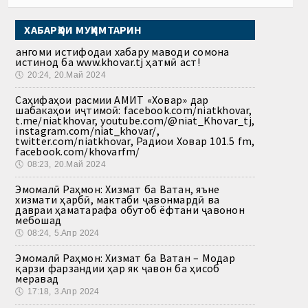
ХАБАРҲОИ МУҲИМТАРИН
Ҳангоми истифодаи хабару маводи сомона
истинод ба www.khovar.tj ҳатмӣ аст!
🕔
20:24, 20.Май 2024
Саҳифаҳои расмии АМИТ «Ховар» дар
шабакаҳои иҷтимоӣ: facebook.com/niatkhovar,
t.me/niatkhovar, youtube.com/@niat_Khovar_tj,
instagram.com/niat_khovar/,
twitter.com/niatkhovar, Радиои Ховар 101.5 fm,
facebook.com/khovarfm/
🕔
08:23, 20.Май 2024
Эмомалӣ Раҳмон: Хизмат ба Ватан, яъне
хизмати ҳарбӣ, мактаби ҷавонмардӣ ва
давраи ҳаматарафа обутоб ёфтани ҷавонон
мебошад
🕔
08:24, 5.Апр 2024
Эмомалӣ Раҳмон: Хизмат ба Ватан – Модар
қарзи фарзандии ҳар як ҷавон ба ҳисоб
меравад
🕔
17:18, 3.Апр 2024