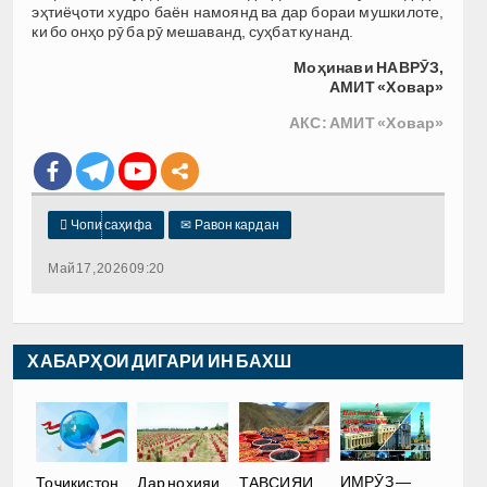
эҳтиёҷоти худро баён намоянд ва дар бораи мушкилоте,
ки бо онҳо рӯ ба рӯ мешаванд, суҳбат кунанд.
Моҳинави НАВРӮЗ,
АМИТ «Ховар»
АКС: АМИТ «Ховар»

Чопи саҳифа
✉
Равон кардан
Май 17, 2026 09:20
ХАБАРҲОИ ДИГАРИ ИН БАХШ
ИМРӮЗ —
Тоҷикистон
Дар ноҳияи
ТАВСИЯИ