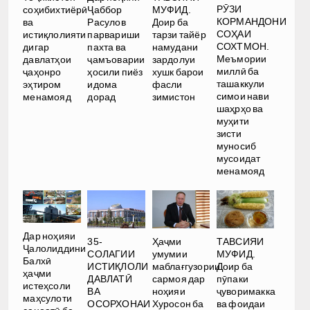
РӮЗИ
соҳибихтиёрӣ
Ҷаббор
МУФИД.
КОРМАНДОНИ
ва
Расулов
Доир ба
СОҲАИ
истиқлолияти
парвариши
тарзи тайёр
СОХТМОН.
дигар
пахта ва
намудани
Меъмории
давлатҳои
ҷамъоварии
зардолуи
миллӣ ба
ҷаҳонро
ҳосили пиёз
хушк барои
ташаккули
эҳтиром
идома
фасли
симои нави
менамояд
дорад
зимистон
шаҳрҳо ва
муҳити
зисти
муносиб
мусоидат
менамояд
Дар ноҳияи
35-
Ҳаҷми
ТАВСИЯИ
Ҷалолиддини
СОЛАГИИ
умумии
МУФИД.
Балхӣ
ИСТИҚЛОЛИ
маблағгузории
Доир ба
ҳаҷми
ДАВЛАТӢ
сармоя дар
пӯпаки
истеҳсоли
ВА
ноҳияи
ҷуворимакка
маҳсулоти
ОСОРХОНАИ
Хуросон ба
ва фоидаи