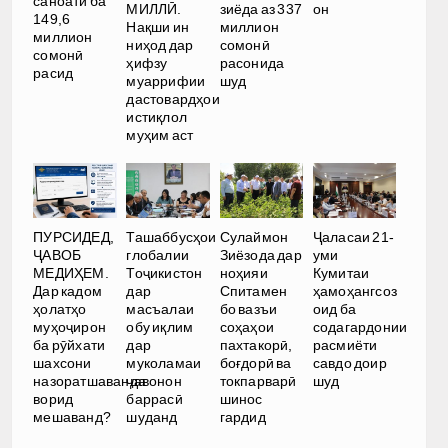
саноатӣ ба
МИЛЛӢ.
зиёда аз 337
он
149,6
Нақши ин
миллион
миллион
ниҳод дар
сомонӣ
сомонӣ
ҳифзу
расонида
расид
муаррифии
шуд
дастовардҳои
истиқлол
муҳим аст
ПУРСИДЕД,
Ташаббусҳои
Сулаймон
Ҷаласаи 21-
ҶАВОБ
глобалии
Зиёзода дар
уми
МЕДИҲЕМ.
Тоҷикистон
ноҳияи
Кумитаи
Дар кадом
дар
Спитамен
ҳамоҳангсоз
ҳолатҳо
масъалаи
бо вазъи
оид ба
муҳоҷирон
обу иқлим
соҳаҳои
содагардонии
ба рӯйхати
дар
пахтакорӣ,
расмиёти
шахсони
муколамаи
боғдорӣ ва
савдо доир
назоратшаванда
ҷавонон
токпарварӣ
шуд
ворид
баррасӣ
шинос
мешаванд?
шуданд
гардид