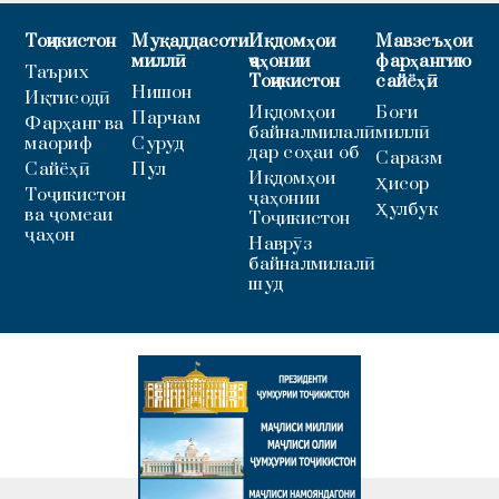
Тоҷикистон
Муқаддасоти
Иқдомҳои
Мавзеъҳои
миллӣ
ҷаҳонии
фарҳангию
Таърих
Тоҷикистон
сайёҳӣ
Нишон
Иқтисодӣ
Иқдомҳои
Боғи
Парчам
Фарҳанг ва
байналмилалӣ
миллӣ
маориф
Суруд
дар соҳаи об
Саразм
Сайёҳӣ
Пул
Иқдомҳои
Ҳисор
Тоҷикистон
ҷаҳонии
Ҳулбук
ва ҷомеаи
Тоҷикистон
ҷаҳон
Наврӯз
байналмилалӣ
шуд