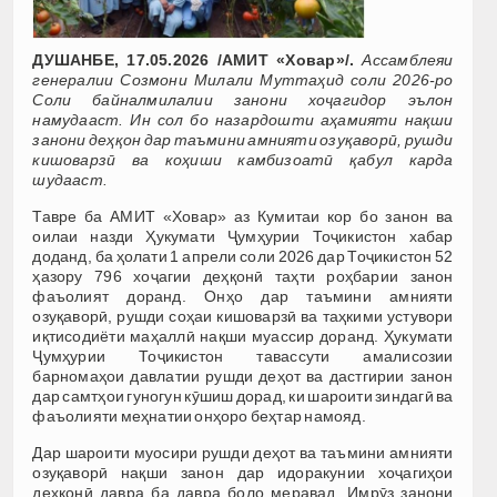
ДУШАНБЕ, 17.05.2026 /АМИТ «Ховар»/.
Ассамблеяи
генералии Созмони Милали Муттаҳид соли 2026-ро
Соли байналмилалии занони хоҷагидор эълон
намудааст. Ин сол бо назардошти аҳамияти нақши
занони деҳқон дар таъмини амнияти озуқаворӣ, рушди
кишоварзӣ ва коҳиши камбизоатӣ қабул карда
шудааст.
Тавре ба АМИТ «Ховар» аз Кумитаи кор бо занон ва
оилаи назди Ҳукумати Ҷумҳурии Тоҷикистон хабар
доданд, ба ҳолати 1 апрели соли 2026 дар Тоҷикистон 52
ҳазору 796 хоҷагии деҳқонӣ таҳти роҳбарии занон
фаъолият доранд. Онҳо дар таъмини амнияти
озуқаворӣ, рушди соҳаи кишоварзӣ ва таҳкими устувори
иқтисодиёти маҳаллӣ нақши муассир доранд. Ҳукумати
Ҷумҳурии Тоҷикистон тавассути амалисозии
барномаҳои давлатии рушди деҳот ва дастгирии занон
дар самтҳои гуногун кӯшиш дорад, ки шароити зиндагӣ ва
фаъолияти меҳнатии онҳоро беҳтар намояд.
Дар шароити муосири рушди деҳот ва таъмини амнияти
озуқаворӣ нақши занон дар идоракунии хоҷагиҳои
деҳқонӣ давра ба давра боло меравад. Имрӯз занони