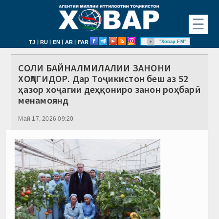
☰
|
|
|
|
"Ховар FM"
TJ
RU
EN
AR
FAR
СОЛИ БАЙНАЛМИЛАЛИИ ЗАНОНИ
ХОҶАГИДОР. Дар Тоҷикистон беш аз 52
ҳазор хоҷагии деҳқониро занон роҳбарӣ
менамоянд
Май 17, 2026 09:20