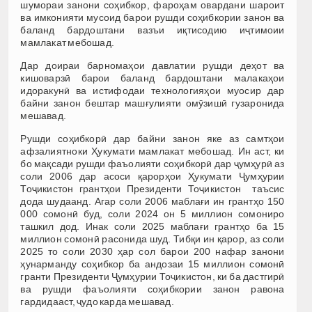
шумораи занони соҳибкор, фароҳам овардани шароит
ва имконияти мусоид барои рушди соҳибкории занон ва
баланд бардоштани вазъи иқтисодию иҷтимоии
мамлакат мебошад.
Дар доираи барномаҳои давлатии рушди деҳот ва
кишоварзӣ барои баланд бардоштани малакаҳои
идоракунӣ ва истифодаи технологияҳои муосир дар
байни занон бештар машғулияти омӯзишӣ гузаронида
мешавад.
Рушди соҳибкорӣ дар байни занон яке аз самтҳои
афзалиятноки Ҳукумати мамлакат мебошад. Ин аст, ки
бо мақсади рушди фаъолияти соҳибкорӣ дар ҷумҳурӣ аз
соли 2006 дар асоси қарорҳои Ҳукумати Ҷумҳурии
Тоҷикистон грантҳои Президенти Тоҷикистон таъсис
дода шудаанд. Агар соли 2006 маблағи ин грантҳо 150
000 сомонӣ буд, соли 2024 он 5 миллион сомониро
ташкил дод. Инак соли 2025 маблағи грантҳо ба 15
миллион сомонӣ расонида шуд. Тибқи ин қарор, аз соли
2025 то соли 2030 ҳар сол барои 200 нафар занони
ҳунарманду соҳибкор ба андозаи 15 миллион сомонӣ
гранти Президенти Ҷумҳурии Тоҷикистон, ки ба дастгирӣ
ва рушди фаъолияти соҳибкории занон равона
гардидааст, ҷудо карда мешавад.