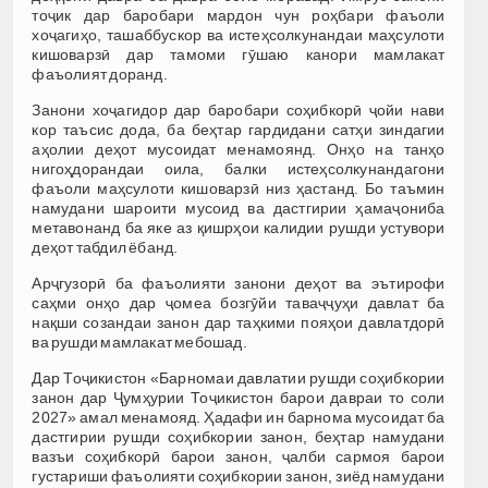
тоҷик дар баробари мардон чун роҳбари фаъоли
хоҷагиҳо, ташаббускор ва истеҳсолкунандаи маҳсулоти
кишоварзӣ дар тамоми гӯшаю канори мамлакат
фаъолият доранд.
Занони хоҷагидор дар баробари соҳибкорӣ ҷойи нави
кор таъсис дода, ба беҳтар гардидани сатҳи зиндагии
аҳолии деҳот мусоидат менамоянд. Онҳо на танҳо
нигоҳдорандаи оила, балки истеҳсолкунандагони
фаъоли маҳсулоти кишоварзӣ низ ҳастанд. Бо таъмин
намудани шароити мусоид ва дастгирии ҳамаҷониба
метавонанд ба яке аз қишрҳои калидии рушди устувори
деҳот табдил ёбанд.
Арҷгузорӣ ба фаъолияти занони деҳот ва эътирофи
саҳми онҳо дар ҷомеа бозгӯйи таваҷҷуҳи давлат ба
нақши созандаи занон дар таҳкими пояҳои давлатдорӣ
ва рушди мамлакат мебошад.
Дар Тоҷикистон «Барномаи давлатии рушди соҳибкории
занон дар Ҷумҳурии Тоҷикистон барои давраи то соли
2027» амал менамояд. Ҳадафи ин барнома мусоидат ба
дастгирии рушди соҳибкории занон, беҳтар намудани
вазъи соҳибкорӣ барои занон, ҷалби сармоя барои
густариши фаъолияти соҳибкории занон, зиёд намудани