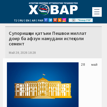
☰
|
|
|
|
"Ховар FM"
TJ
RU
EN
AR
FAR
Супоришҳои қатъии Пешвои миллат
доир ба афзун намудани истеҳсоли
семент
Май 28, 2026 18:28
28 май