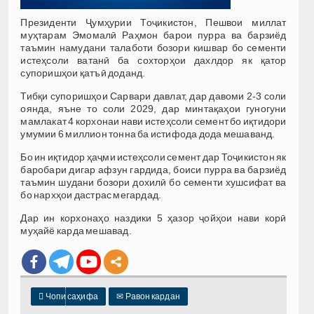
Президенти Ҷумҳурии Тоҷикистон, Пешвои миллат
муҳтарам Эмомалӣ Раҳмон барои пурра ва барзиёд
таъмин намудани талаботи бозори кишвар бо сементи
истеҳсоли ватанӣ ба сохторҳои дахлдор як қатор
супоришҳои қатъӣ доданд.
Тибқи супоришҳои Сарвари давлат, дар давоми 2-3 соли
оянда, яъне то соли 2029, дар минтақаҳои гуногуни
мамлакат 4 корхонаи нави истеҳсоли семент бо иқтидори
умумии 6 миллион тонна ба истифода дода мешаванд.
Бо ин иқтидор ҳаҷми истеҳсоли семент дар Тоҷикистон як
баробари дигар афзун гардида, боиси пурра ва барзиёд
таъмин шудани бозори дохилӣ бо сементи хушсифат ва
бо нархҳои дастрас мегардад.
Дар ин корхонаҳо наздики 5 ҳазор ҷойҳои нави корӣ
муҳайё карда мешавад.

Чопи саҳифа
✉
Равон кардан