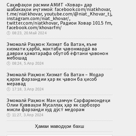
Саҳифаҳои расмии АМИТ «Ховар» дар
шабакаҳои иҷтимоӣ: facebook.com/niatkhovar,
t.me/niatkhovar, youtube.com/@niat_Khovar_tj,
instagram.com/niat_khovar/,
twitter.com/niatkhovar, Радиои Ховар 101.5 fm,
facebook.com/khovarfm/
🕔
08:23, 20.Май 2024
Эмомалӣ Раҳмон: Хизмат ба Ватан, яъне
хизмати ҳарбӣ, мактаби ҷавонмардӣ ва
давраи ҳаматарафа обутоб ёфтани ҷавонон
мебошад
🕔
08:24, 5.Апр 2024
Эмомалӣ Раҳмон: Хизмат ба Ватан – Модар
қарзи фарзандии ҳар як ҷавон ба ҳисоб
меравад
🕔
17:18, 3.Апр 2024
Эмомалӣ Раҳмон: Ман ҳамчун Сарфармондеҳи
Олии Қувваҳои Мусаллаҳ ҳар як сарбозро
мисли фарзанди худ дӯст медорам
🕔
11:27, 3.Апр 2024
Ҳамаи маводҳои бахш