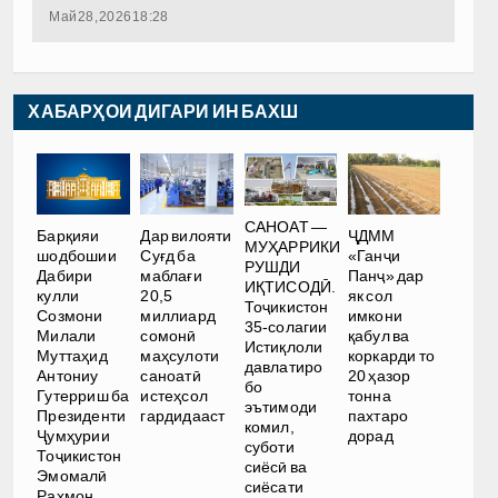
Май 28, 2026 18:28
ХАБАРҲОИ ДИГАРИ ИН БАХШ
САНОАТ —
Барқияи
Дар вилояти
ҶДММ
МУҲАРРИКИ
шодбошии
Суғд ба
«Ганҷи
РУШДИ
Дабири
маблағи
Панҷ» дар
ИҚТИСОДӢ.
кулли
20,5
як сол
Тоҷикистон
Созмони
миллиард
имкони
35-солагии
Милали
сомонӣ
қабул ва
Истиқлоли
Муттаҳид
маҳсулоти
коркарди то
давлатиро
Антониу
саноатӣ
20 ҳазор
бо
Гутерриш ба
истеҳсол
тонна
эътимоди
Президенти
гардидааст
пахтаро
комил,
Ҷумҳурии
дорад
суботи
Тоҷикистон
сиёсӣ ва
Эмомалӣ
сиёсати
Раҳмон