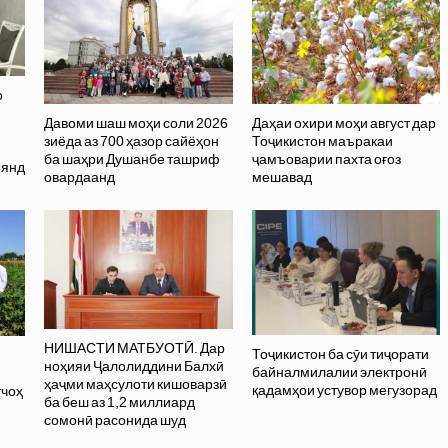
о
Давоми шаш моҳи соли 2026
Даҳаи охири моҳи август дар
зиёда аз 700 ҳазор сайёҳон
Тоҷикистон маъракаи
ба шаҳри Душанбе ташриф
ҷамъоварии пахта оғоз
оянд
овардаанд
мешавад
НИШАСТИ МАТБУОТӢ. Дар
Тоҷикистон ба сӯи тиҷорати
ноҳияи Ҷалолиддини Балхӣ
байналмилалии электронӣ
ҳаҷми маҳсулоти кишоварзӣ
қадамҳои устувор мегузорад
тчоҳ
ба беш аз 1,2 миллиард
сомонӣ расонида шуд