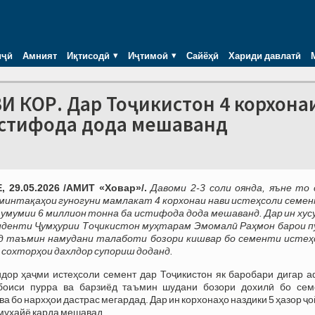
иҷӣ
Амният
Иқтисодӣ
Иҷтимоӣ
Сайёҳӣ
Хариди давлатӣ
И КОР. Дар Тоҷикистон 4 корхона
истифода дода мешаванд
 29.05.2026 /АМИТ «Ховар»/.
Давоми 2-3 соли оянда, яъне то 
 минтақаҳои гуногуни мамлакат 4 корхонаи нави истеҳсоли семен
умумии 6 миллион тонна ба истифода дода мешаванд. Дар ин хусу
иденти Ҷумҳурии Тоҷикистон муҳтарам Эмомалӣ Раҳмон барои п
ёд таъмин намудани талаботи бозори кишвар бо сементи истеҳ
 сохторҳои дахлдор супориш доданд.
идор ҳаҷми истеҳсоли семент дар Тоҷикистон як баробари дигар а
 боиси пурра ва барзиёд таъмин шудани бозори дохилӣ бо сем
а бо нархҳои дастрас мегардад. Дар ин корхонаҳо наздики 5 ҳазор ҷ
 муҳайё карда мешавад.