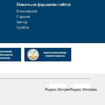
Мавзеъҳои фарҳангию сайёҳӣ
Боғи миллӣ
Саразм
Ҳисор
Ҳулбук