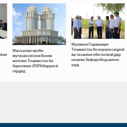
Муовини Сарвазири
Тоҷикистон бо корҳои саҳроӣ
Масъалаи ҷалби
иёии
ва таъмини оби полезӣ дар
мутахассисони Бонки
ноҳияи Зафаробод шинос
миллии Тоҷикистон ба
шуд
барномаи JISPA баррасӣ
гардид