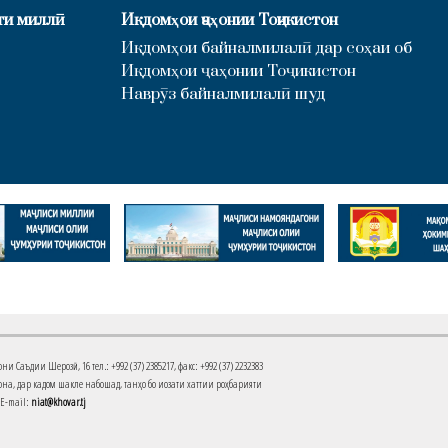
ти миллӣ
Иқдомҳои ҷаҳонии Тоҷикистон
Иқдомҳои байналмилалӣ дар соҳаи об
Иқдомҳои ҷаҳонии Тоҷикистон
Наврӯз байналмилалӣ шуд
Саъдии Шерозӣ, 16 тел.: +992 (37) 2385217, факс: +992 (37) 2232383
на, дар кадом шакле набошад, танҳо бо иҷозати хаттии роҳбарияти
 E-mail:
niat@khovar.tj