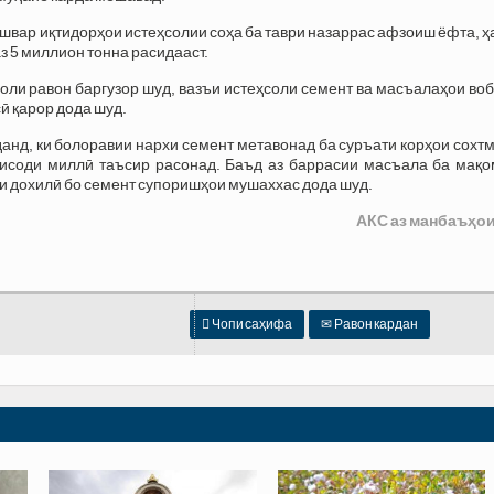
ишвар иқтидорҳои истеҳсолии соҳа ба таври назаррас афзоиш ёфта, 
аз 5 миллион тонна расидааст.
оли равон баргузор шуд, вазъи истеҳсоли семент ва масъалаҳои во
ӣ қарор дода шуд.
нд, ки болоравии нархи семент метавонад ба суръати корҳои сохт
тисоди миллӣ таъсир расонад. Баъд аз баррасии масъала ба мақо
ри дохилӣ бо семент супоришҳои мушаххас дода шуд.
АКС аз манбаъҳои

Чопи саҳифа
✉
Равон кардан