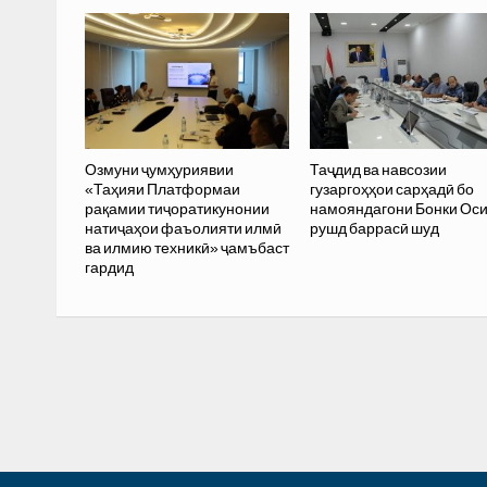
Озмуни ҷумҳуриявии
Таҷдид ва навсозии
«Таҳияи Платформаи
гузаргоҳҳои сарҳадӣ бо
рақамии тиҷоратикунонии
намояндагони Бонки Ос
натиҷаҳои фаъолияти илмӣ
рушд баррасӣ шуд
ва илмию техникӣ» ҷамъбаст
гардид