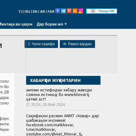
|
|
|
|
"Ховар FM"
TJ
RU
EN
AR
FAR
Минтақа ва ҷаҳон
Дар бораи мо
и

Чопи саҳифа
✉
Равон кардан
ХАБАРҲОИ МУҲИМТАРИН
соли
т бо
Ҳангоми истифодаи хабару маводи
с 28
сомона истинод ба www.khovar.tj
урра
ҳатмӣ аст!
соли
🕔
20:24, 20.Май 2024
Саҳифаҳои расмии АМИТ «Ховар» дар
фзун
шабакаҳои иҷтимоӣ:
енти
facebook.com/niatkhovar,
t.me/niatkhovar,
ойҳои
youtube.com/@niat_Khovar_tj,