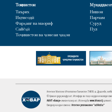
Тоҷикистон
Муқаддасо
Таърих
Нишон
Иқтисодӣ
Парчам
Фарҳанг ва маориф
Суруд
Сайёҳӣ
Пул
Тоҷикистон ва ҷомеаи ҷаҳон
Агентии Миллии Иттилоотии Тоҷикистон 734018. ш. Душанбе, хиёбони 
© Ҳамаи ҳуқуқ маҳфуз аст. Истифода ва паҳн кардани маводи сомо
АМИТ «Ховар»
имконпазир аст. Истинод ба
www.khovar.tj
ҳатмист.
Омодакунандаи сомона:
Агентии рекламавии "adMedia"