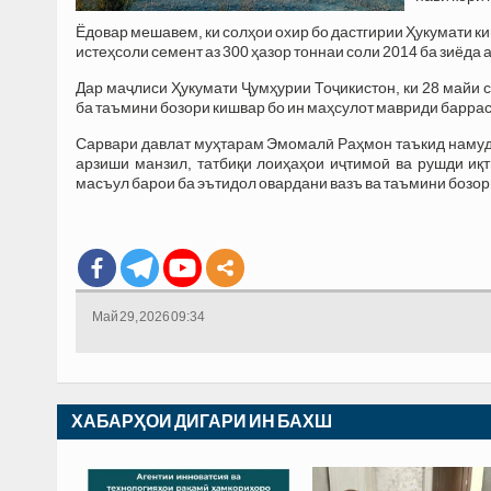
Ёдовар мешавем, ки солҳои охир бо дастгирии Ҳукумати к
истеҳсоли семент аз 300 ҳазор тоннаи соли 2014 ба зиёда 
Дар маҷлиси Ҳукумати Ҷумҳурии Тоҷикистон, ки 28 майи с
ба таъмини бозори кишвар бо ин маҳсулот мавриди баррас
Сарвари давлат муҳтарам Эмомалӣ Раҳмон таъкид намуда
арзиши манзил, татбиқи лоиҳаҳои иҷтимоӣ ва рушди иқ
масъул барои ба эътидол овардани вазъ ва таъмини бозо
Май 29, 2026 09:34
ХАБАРҲОИ ДИГАРИ ИН БАХШ