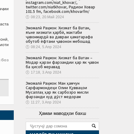
instagram.com/niat_khovar/,
twitter.com/niatkhovar, Радиои Ховар
ҳаҷми
101.5 fm, facebook.com/khovarfm/
🕔
08:23, 20.Май 2024
баста
Эмомалӣ Раҳмон: Хизмат ба Ватан,
яъне хизмати ҳарбӣ, мактаби
ҷавонмардӣ ва давраи ҳаматарафа
монӣ,
обутоб ёфтани ҷавонон мебошад
моти
🕔
08:24, 5.Апр 2024
Эмомалӣ Раҳмон: Хизмат ба Ватан –
 боз
Модар қарзи фарзандии ҳар як ҷавон
ба ҳисоб меравад
🕔
17:18, 3.Апр 2024
Эмомалӣ Раҳмон: Ман ҳамчун
Сарфармондеҳи Олии Қувваҳои
Мусаллаҳ ҳар як сарбозро мисли
фарзанди худ дӯст медорам
🕔
11:27, 3.Апр 2024
Ҳамаи маводҳои бахш