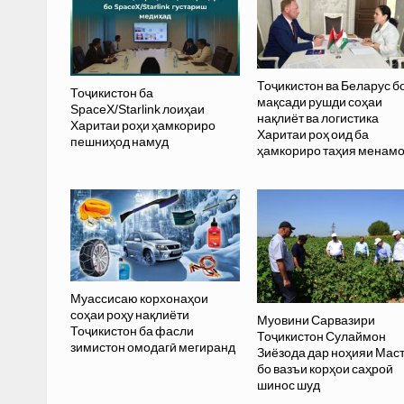
Тоҷикистон ва Беларус б
Тоҷикистон ба
мақсади рушди соҳаи
SpaceX/Starlink лоиҳаи
нақлиёт ва логистика
Харитаи роҳи ҳамкориро
Харитаи роҳ оид ба
пешниҳод намуд
ҳамкориро таҳия менам
Муассисаю корхонаҳои
соҳаи роҳу нақлиёти
Муовини Сарвазири
Тоҷикистон ба фасли
Тоҷикистон Сулаймон
зимистон омодагӣ мегиранд
Зиёзода дар ноҳияи Мас
бо вазъи корҳои саҳроӣ
шинос шуд