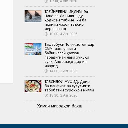
🕔
11:30, 4.Авг 2026
ТАҒЙИРЁБИИ ИҚЛИМ. Эл-
Нинё ва Ла-Ниня – ду
ҳодисаи табиие, ки ба
иқлими ҷаҳон таъсир
мерасонанд
🕔
10:00, 4.Авг 2026
Ташаббуси Тоҷикистон дар
СММ: масъулияти
байнинаслӣ ҳамчун
парадигмаи нави ҳуқуқи
сулҳ. Андешаҳо дар ин
маврид
🕔
14:00, 2.Авг 2026
ТАВСИЯҲОИ МУФИД. Доир
ба манфиат ва хусусияти
табобатии хӯрокҳои миллӣ
🕔
13:30, 2.Авг 2026
Ҳамаи маводҳои бахш