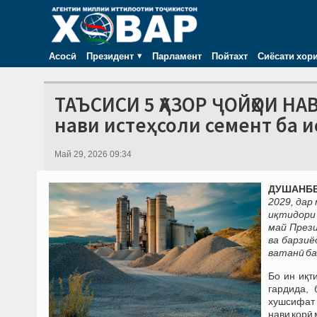
Асосӣ
Президент
Парламент
Пойтахт
Сиёсати хор
ТАЪСИСИ 5 ҲАЗОР ҶОЙҲОИ НАВ
нави истеҳсоли семент ба 
Май 29, 2026 09:34
ДУШАНБЕ,
2029, дар
иқтидори 
май През
ва барзи
ватанӣ ба
Бо ин иқт
гардида,
хушсифат в
нави корӣ