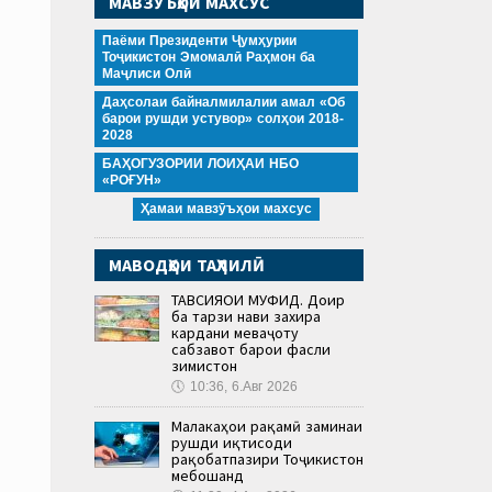
МАВЗӮЪҲОИ МАХСУС
Паёми Президенти Ҷумҳурии
Тоҷикистон Эмомалӣ Раҳмон ба
Маҷлиси Олӣ
Даҳсолаи байналмилалии амал «Об
барои рушди устувор» солҳои 2018-
2028
БАҲОГУЗОРИИ ЛОИҲАИ НБО
«РОҒУН»
Ҳамаи мавзӯъҳои махсус
МАВОДҲОИ ТАҲЛИЛӢ
ТАВСИЯҲОИ МУФИД. Доир
ба тарзи нави захира
кардани меваҷоту
сабзавот барои фасли
зимистон
🕔
10:36, 6.Авг 2026
Малакаҳои рақамӣ заминаи
рушди иқтисоди
рақобатпазири Тоҷикистон
мебошанд