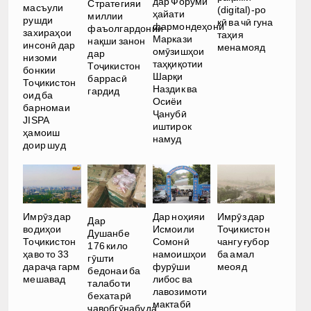
дар Форуми
Стратегияи
масъули
(digital)-ро
ҳайати
миллии
рушди
кӣ ва чӣ гуна
фармондеҳони
фаъолгардонии
захираҳои
таҳия
Маркази
нақши занон
инсонӣ дар
менамояд
омӯзишҳои
дар
низоми
таҳқиқотии
Тоҷикистон
бонкии
Шарқи
баррасӣ
Тоҷикистон
Наздик ва
гардид
оид ба
Осиёи
барномаи
Ҷанубӣ
JISPA
иштирок
ҳамоиш
намуд
доир шуд
Имрӯз дар
Дар ноҳияи
Имрӯз дар
Дар
водиҳои
Исмоили
Тоҷикистон
Душанбе
Тоҷикистон
Сомонӣ
чангу ғубор
176 кило
ҳаво то 33
намоишҳои
ба амал
гӯшти
дараҷа гарм
фурӯши
меояд
бедонаи ба
мешавад
либос ва
талаботи
лавозимоти
бехатарӣ
мактабӣ
ҷавобгӯнабуда