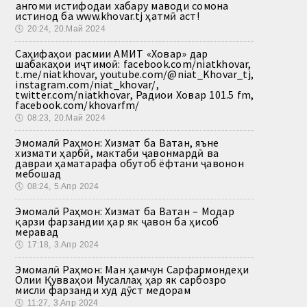
Ҳангоми истифодаи хабару маводи сомона
истинод ба www.khovar.tj ҳатмӣ аст!
🕔
20:24, 20.Май 2024
Саҳифаҳои расмии АМИТ «Ховар» дар
шабакаҳои иҷтимоӣ: facebook.com/niatkhovar,
t.me/niatkhovar, youtube.com/@niat_Khovar_tj,
instagram.com/niat_khovar/,
twitter.com/niatkhovar, Радиои Ховар 101.5 fm,
facebook.com/khovarfm/
🕔
08:23, 20.Май 2024
Эмомалӣ Раҳмон: Хизмат ба Ватан, яъне
хизмати ҳарбӣ, мактаби ҷавонмардӣ ва
давраи ҳаматарафа обутоб ёфтани ҷавонон
мебошад
🕔
08:24, 5.Апр 2024
Эмомалӣ Раҳмон: Хизмат ба Ватан – Модар
қарзи фарзандии ҳар як ҷавон ба ҳисоб
меравад
🕔
17:18, 3.Апр 2024
Эмомалӣ Раҳмон: Ман ҳамчун Сарфармондеҳи
Олии Қувваҳои Мусаллаҳ ҳар як сарбозро
мисли фарзанди худ дӯст медорам
🕔
11:27, 3.Апр 2024