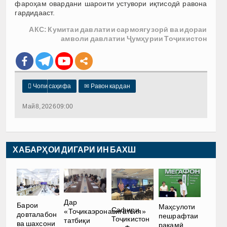
фароҳам овардани шароити устувори иқтисодӣ равона
гардидааст.
АКС: Кумитаи давлатии сармоягузорӣ ва идораи
амволи давлатии Ҷумҳурии Тоҷикистон

Чопи саҳифа
✉
Равон кардан
Май 8, 2026 09:00
ХАБАРҲОИ ДИГАРИ ИН БАХШ
Дар
Барои
Маҳсулоти
Сафири
«Тоҷикаэронавигатсия»
довталабон
пешрафтаи
Тоҷикистон
татбиқи
ва шахсони
рақамӣ