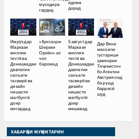
идома
мусодира
дорад
гардид
Имрӯз дар
«Қиссаҳои
5 август дар
Дар Вена
Маркази
Шераки
Маркази
масоили
миллии
Ориён» аз
миллии
густариши
тестӣ ва
чоп
тестӣ ва
ҳамкории
Донишкадаи
баромад
Донишкадаи
Тоҷикистон
давлатии
давлатии
бо Агентии
санъати
санъати
Австрия оид
тасвирӣ ва
тасвирӣ ва
ба рушд
дизайн
дизайн
баррасӣ
нишасти
нишасти
шуд
матбуотӣ
матбуотӣ
доир
доир
мегардад
мешавад
ХАБАРҲОИ МУҲИМТАРИН