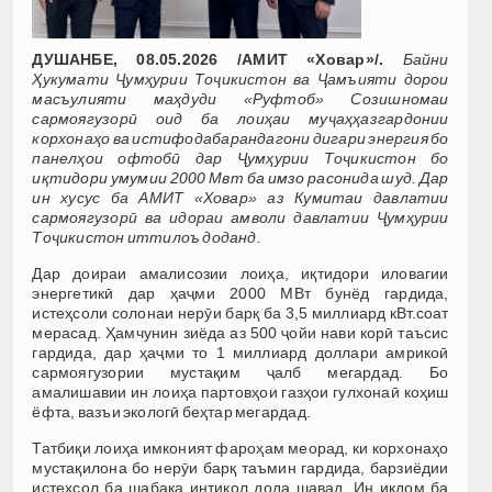
ДУШАНБЕ, 08.05.2026 /АМИТ «Ховар»/.
Байни
Ҳукумати Ҷумҳурии Тоҷикистон ва Ҷамъияти дорои
масъулияти маҳдуди «Руфтоб» Созишномаи
сармоягузорӣ оид ба лоиҳаи муҷаҳҳазгардонии
корхонаҳо ва истифодабарандагони дигари энергия бо
панелҳои офтобӣ дар Ҷумҳурии Тоҷикистон бо
иқтидори умумии 2000 Мвт ба имзо расонида шуд. Дар
ин хусус ба АМИТ «Ховар» аз Кумитаи давлатии
сармоягузорӣ ва идораи амволи давлатии Ҷумҳурии
Тоҷикистон иттилоъ доданд.
Дар доираи амалисозии лоиҳа, иқтидори иловагии
энергетикӣ дар ҳаҷми 2000 МВт бунёд гардида,
истеҳсоли солонаи нерӯи барқ ба 3,5 миллиард кВт.соат
мерасад. Ҳамчунин зиёда аз 500 ҷойи нави корӣ таъсис
гардида, дар ҳаҷми то 1 миллиард доллари амрикоӣ
сармоягузории мустақим ҷалб мегардад. Бо
амалишавии ин лоиҳа партовҳои газҳои гулхонаӣ коҳиш
ёфта, вазъи экологӣ беҳтар мегардад.
Татбиқи лоиҳа имконият фароҳам меорад, ки корхонаҳо
мустақилона бо нерӯи барқ таъмин гардида, барзиёдии
истеҳсол ба шабака интиқол дода шавад. Ин иқдом ба