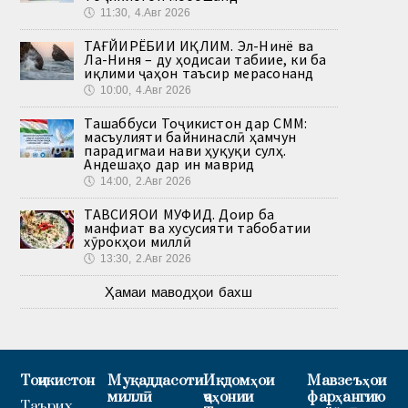
🕔
11:30, 4.Авг 2026
ТАҒЙИРЁБИИ ИҚЛИМ. Эл-Нинё ва
Ла-Ниня – ду ҳодисаи табиие, ки ба
иқлими ҷаҳон таъсир мерасонанд
🕔
10:00, 4.Авг 2026
Ташаббуси Тоҷикистон дар СММ:
масъулияти байнинаслӣ ҳамчун
парадигмаи нави ҳуқуқи сулҳ.
Андешаҳо дар ин маврид
🕔
14:00, 2.Авг 2026
ТАВСИЯҲОИ МУФИД. Доир ба
манфиат ва хусусияти табобатии
хӯрокҳои миллӣ
🕔
13:30, 2.Авг 2026
Ҳамаи маводҳои бахш
Тоҷикистон
Муқаддасоти
Иқдомҳои
Мавзеъҳои
миллӣ
ҷаҳонии
фарҳангию
Таърих