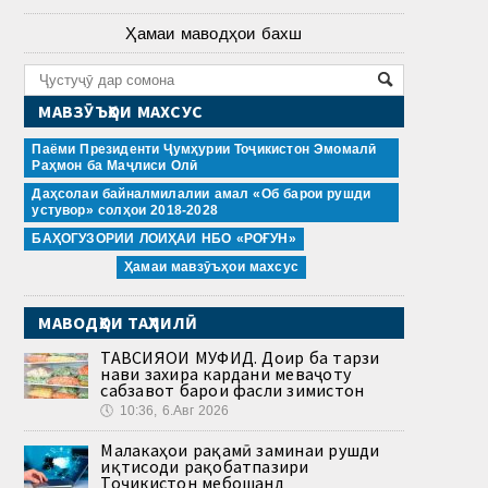
Ҳамаи маводҳои бахш
МАВЗӮЪҲОИ МАХСУС
Паёми Президенти Ҷумҳурии Тоҷикистон Эмомалӣ
Раҳмон ба Маҷлиси Олӣ
Даҳсолаи байналмилалии амал «Об барои рушди
устувор» солҳои 2018-2028
БАҲОГУЗОРИИ ЛОИҲАИ НБО «РОҒУН»
Ҳамаи мавзӯъҳои махсус
МАВОДҲОИ ТАҲЛИЛӢ
ТАВСИЯҲОИ МУФИД. Доир ба тарзи
нави захира кардани меваҷоту
сабзавот барои фасли зимистон
🕔
10:36, 6.Авг 2026
Малакаҳои рақамӣ заминаи рушди
иқтисоди рақобатпазири
Тоҷикистон мебошанд