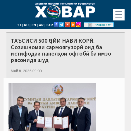
☰
|
|
|
|
"Ховар FM"
TJ
RU
EN
AR
FAR
ТАЪСИСИ 500 ҶОЙИ НАВИ КОРӢ.
Созишномаи сармоягузорӣ оид ба
истифодаи панелҳои офтобӣ ба имзо
расонида шуд
Май 8, 2026 09:00