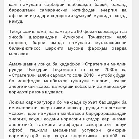
кам намудани сарбории шабакаҳои барқӣ, баланд
бардоштани самаранокии истифодаи энергия ва
афзоиши иқтидори содиротии ҷумҳурӣ мусоидат хоҳад
намуд.
Тибқи созишнома, на камтар аз 80 фоизи кормандон аз
ҳисоби шаҳрвандони Ҷумҳурии Тоҷикистон ҷалб
гардида, барои омода намудани мутахассисони
баландихтисос шароити мусоид фароҳам оварда
мешавад.
Амалишавии лоиҳа ба ҳадафҳои «Стратегияи миллии
рушди Ҷумҳурии Тоҷикистон то соли 2030» ва
«Стратегияи ҷалби сармоя то соли 2040» мутобиқ буда,
ба истифодаи манбаъҳои гуногуни энергия, рушди
энергетикаи «сабз» ва коҳиши вобастагӣ аз манбаъҳои
воридотӣ равона шудааст.
Лоиҳаи сармоягузорӣ бо мақсади суръат бахшидан ба
истиқлолияти энергетикии кишвар, рушди энергетикаи
«сабз», ҷорӣ намудани манбаъҳои барқароршавандаи
энергия, коҳиш додани норасоии иқтидор дар низоми
энергетикӣ, таъмини истифодаи самараноки неруи
офтоб, ташкили механизми устувори ҳамкории
сармоягузорӣ дар соҳаи энергетикаи офтобӣ ва