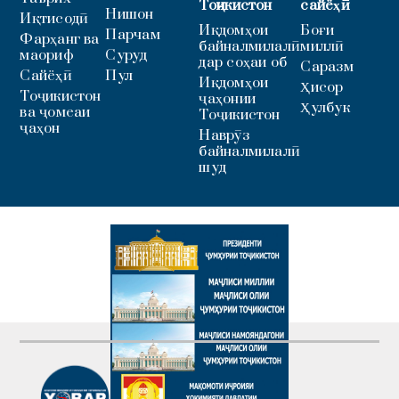
Тоҷикистон
сайёҳӣ
Нишон
Иқтисодӣ
Иқдомҳои
Боғи
Парчам
Фарҳанг ва
байналмилалӣ
миллӣ
маориф
Суруд
дар соҳаи об
Саразм
Сайёҳӣ
Пул
Иқдомҳои
Ҳисор
Тоҷикистон
ҷаҳонии
Ҳулбук
ва ҷомеаи
Тоҷикистон
ҷаҳон
Наврӯз
байналмилалӣ
шуд