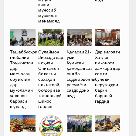
зисти
муносиб
мусоидат
менамояд
Ташаббусҳои
Сулаймон
Ҷаласаи 21-
Дар вилояти
глобалии
Зиёзода дар
уми
Хатлон
Тоҷикистон
ноҳияи
Кумитаи
имконоти
дар
Спитамен
ҳамоҳангсоз
ҳамкорӣ дар
масъалаи
бо вазъи
оид ба
самти
обу иқлим
соҳаҳои
содагардонии
бунёди
дар
пахтакорӣ,
расмиёти
неругоҳҳои
муколамаи
боғдорӣ ва
савдо доир
барқӣ
ҷавонон
токпарварӣ
шуд
баррасӣ
баррасӣ
шинос
гардид
шуданд
гардид