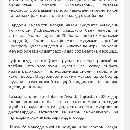
бардоштани сифати хизматрасонӣ, тавсеаи
инфрасохтори рақамӣ ва ҷорӣ намудани технологияҳои
нав аз вазифаҳои афзалиятнок маҳсуб меёбанд».
Сардори Хадамоти алоқаи назди Ҳукумати Ҷумҳурии
Тоҷикистон Исфандиёри Саъдулло баён намуд, ки
«Telecom Awards Tajikistan 2025» на танҳо як маросими
қадрдонӣ, балки платформаи муҳимми арзёбии
шаффоф, ҳавасмандсозии ширкатҳо ва ҷорӣ намудани
меъёрҳои нави хизматрасонӣ дар соҳаи алоқа мебошад.
Гуфта шуд, ки имрӯзҳо рушди иқтисоди рақамӣ ва
татбиқи технологияҳои муосир аз сатҳу сифати
хизматрасониҳои телекоммуникатсионӣ вобастагии
калон дорад. Маҳз рақобати солим метавонад ба беҳтар
шудани хизматрасонӣ ва ҷорӣ гардидани навовариҳо
мусоидат намояд.
Таъкид гардид, ки «Telecom Awards Tajikistan 2025» дар
оянда метавонад ба яке аз платформаҳои калидии
муайян намудани сатҳи рушди соҳаи алоқа, муаррифии
дастовардҳои технологӣ ва ҷалби сармоягузорӣ ба
иқтисоди рақамии кишвар табдил ёбад.
Ҷоиза бо мақсади муайян намудани пешсафони соҳаи