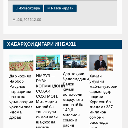

Чопи саҳифа
✉
Равон кардан
Май 8, 2026 12:00
ХАБАРҲОИ ДИГАРИ ИН БАХШ
Дар ноҳияи
ИМРӮЗ —
Дар ноҳияи
Ҳаҷми
Ҷалолиддини
РӮЗИ
Ҷаббор
умумии
Балхӣ
КОРМАНДОНИ
Расулов
маблағгузории
ҳаҷми
СОҲАИ
парвариши
сармоя дар
истеҳсоли
СОХТМОН.
пахта ва
ноҳияи
маҳсулоти
Меъмории
ҷамъоварии
Хуросон ба
саноатӣ ба
миллӣ ба
ҳосили пиёз
зиёда аз 337
149,6
ташаккули
идома
миллион
миллион
симои нави
дорад
сомонӣ
сомонӣ
шаҳрҳо ва
расонида
расид
муҳити
шуд