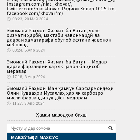
instagram.com/niat_khovar/,
twitter.com/niatkhovar, Радиои Ховар 101.5 fm,
facebook.com/khovarfm/
🕔
08:23, 20.Май 2024
Эмомалӣ Раҳмон: Хизмат ба Ватан, яъне
хизмати ҳарбӣ, мактаби ҷавонмардӣ ва
давраи ҳаматарафа обутоб ёфтани ҷавонон
мебошад
🕔
08:24, 5.Апр 2024
Эмомалӣ Раҳмон: Хизмат ба Ватан – Модар
қарзи фарзандии ҳар як ҷавон ба ҳисоб
меравад
🕔
17:18, 3.Апр 2024
Эмомалӣ Раҳмон: Ман ҳамчун Сарфармондеҳи
Олии Қувваҳои Мусаллаҳ ҳар як сарбозро
мисли фарзанди худ дӯст медорам
🕔
11:27, 3.Апр 2024
Ҳамаи маводҳои бахш
МАВЗӮЪҲОИ МАХСУС