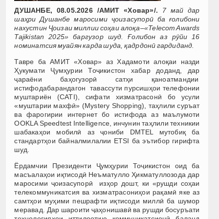
ДУШАНБЕ, 08.05.2026 /АМИТ «Ховар»/.
7 май дар
шаҳри Душанбе маросими ҷоизасупорӣ ба ғолибони
нахустин Ҷоизаи миллии соҳаи алоқа–«Telecom Awards
Tajikistan 2025» баргузор шуд.
Ғолибон аз рӯйи 16
номинатсия муайян карда шуда, қадрдонӣ гардиданд.
Тавре ба АМИТ «Ховар» аз Хадамоти алоқаи назди
Ҳукумати Ҷумҳурии Тоҷикистон хабар доданд, дар
ҷараёни баҳогузорӣ сатҳи қаноатмандии
истифодабарандагон тавассути пурсишҳои телефонии
муштариён (CATI), сифати хизматрасонӣ бо усули
«муштарии махфӣ» (Mystery Shopping), таҳлили суръат
ва фарогирии интернет бо истифода аз маълумоти
OOKLA Speedtest Intelligence, инчунин таҳлили техникии
шабакаҳои мобилӣ аз ҷониби DMTEL мутобиқ ба
стандартҳои байналмилалии ETSI ба эътибор гирифта
шуд.
Ёрдамчии Президенти Ҷумҳурии Тоҷикистон оид ба
масъалаҳои иқтисодӣ Неъматулло Ҳикматуллозода дар
маросими ҷоизасупорӣ изҳор дошт, ки «рушди соҳаи
телекоммуникатсия ва хизматрасониҳои рақамӣ яке аз
самтҳои муҳими пешрафти иқтисоди миллӣ ба шумор
меравад. Дар шароити ҷаҳонишавӣ ва рушди босуръати
технологияҳои иттилоотию коммуникатсионӣ баланд