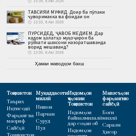
🕔
15:39, 8.Авг 2026
ТАВСИЯИ МУФИД. Доир ба пӯпаки
ҷуворимакка ва фоидаи он
🕔
13:33, 8.Авг 2026
ПУРСИДЕД, ҶАВОБ МЕДИҲЕМ. Дар
кадом ҳолатҳо муҳоҷирон ба
рӯйхати шахсони назоратшаванда
ворид мешаванд?
🕔
12:00, 8.Авг 2026
Ҳамаи маводҳои бахш
Тоҷикистон
Муқаддасоти
Иқдомҳои
Мавзеъҳои
миллӣ
ҷаҳонии
фарҳангию
Таърих
Тоҷикистон
сайёҳӣ
Нишон
Иқтисодӣ
Иқдомҳои
Боғи
Парчам
Фарҳанг ва
байналмилалӣ
миллӣ
маориф
Суруд
дар соҳаи об
Саразм
Сайёҳӣ
Пул
Иқдомҳои
Ҳисор
Тоҷикистон