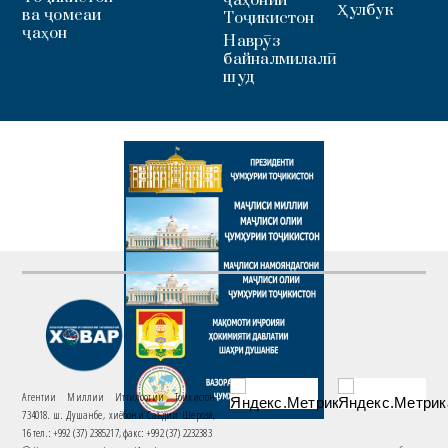
ҷаҳонии
Ҳулбук
ва ҷомеаи
Тоҷикистон
ҷаҳон
Наврӯз
байналмилалӣ
шуд
Агентии Миллии Иттилоотии Тоҷикистон
734018. ш. Душанбе, хиёбони Саъдии Шерозӣ,
16 тел.: +992 (37) 2385217, факс: +992 (37) 2232383