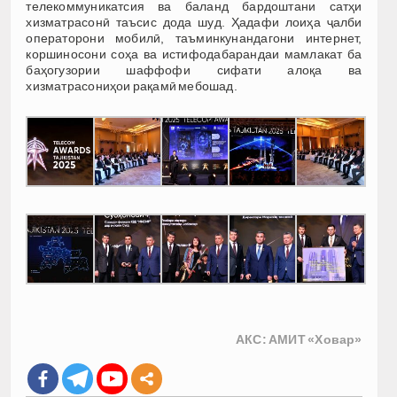
телекоммуникатсия ва баланд бардоштани сатҳи
хизматрасонӣ таъсис дода шуд. Ҳадафи лоиҳа ҷалби
операторони мобилӣ, таъминкунандагони интернет,
коршиносони соҳа ва истифодабарандаи мамлакат ба
баҳогузории шаффофи сифати алоқа ва
хизматрасониҳои рақамӣ мебошад.
АКС: АМИТ «Ховар»