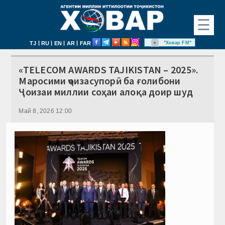
☰
|
|
|
|
"Ховар FM"
TJ
RU
EN
AR
FAR
«TELECOM AWARDS TAJIKISTAN – 2025».
Маросими ҷоизасупорӣ ба ғолибони
Ҷоизаи миллии соҳаи алоқа доир шуд
Май 8, 2026 12:00