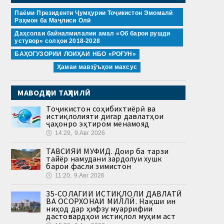
Паёми Президенти Ҷумҳурии Тоҷикистон Эмомалӣ
Раҳмон ба Маҷлиси Олӣ
Даҳсолаи байналмилалии амал «Об барои рушди
устувор» солҳои 2018-2028
БАҲОГУЗОРИИ ЛОИҲАИ НБО «РОҒУН»
Ҳамаи мавзӯъҳои махсус
МАВОДҲОИ ТАҲЛИЛӢ
Тоҷикистон соҳибихтиёрӣ ва
истиқлолияти дигар давлатҳои
ҷаҳонро эҳтиром менамояд
🕔
14:29, 9.Авг 2026
ТАВСИЯИ МУФИД. Доир ба тарзи
тайёр намудани зардолуи хушк
барои фасли зимистон
🕔
11:20, 9.Авг 2026
35-СОЛАГИИ ИСТИҚЛОЛИ ДАВЛАТӢ
ВА ОСОРХОНАИ МИЛЛӢ. Нақши ин
ниҳод дар ҳифзу муаррифии
дастовардҳои истиқлол муҳим аст