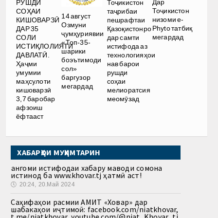
Дар
РУШДИ
Тоҷикистон
Тоҷикистон
СОҲАИ
таҷрибаи
14 август
низоми e-
КИШОВАРЗӢ
пешрафтаи
Озмуни
Phyto татбиқ
ДАР 35
Қазоқистонро
ҷумҳуриявии
мегардад
СОЛИ
дар самти
«Топ-35-
ИСТИҚЛОЛИЯТИ
истифода аз
шарики
ДАВЛАТӢ.
технологияҳои
боэътимоди
Ҳаҷми
нав барои
сол»
умумии
рушди
баргузор
маҳсулоти
соҳаи
мегардад
кишоварзӣ
мелиоратсия
3,7 баробар
меомӯзад
афзоиш
ёфтааст
ХАБАРҲОИ МУҲИМТАРИН
Ҳангоми истифодаи хабару маводи сомона
истинод ба www.khovar.tj ҳатмӣ аст!
🕔
20:24, 20.Май 2024
Саҳифаҳои расмии АМИТ «Ховар» дар
шабакаҳои иҷтимоӣ: facebook.com/niatkhovar,
t.me/niatkhovar, youtube.com/@niat_Khovar_tj,