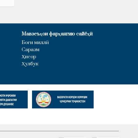
Мавзеъҳои фарҳангию сайёҳӣ
Боғи миллӣ
Саразм
Ҳисор
Ҳулбук