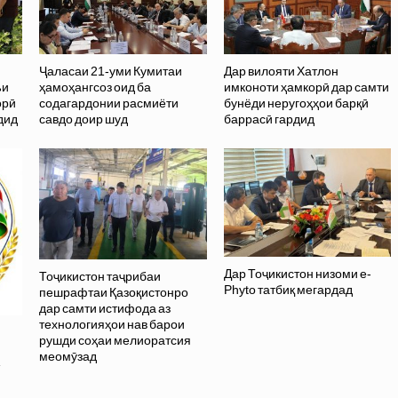
Ҷаласаи 21-уми Кумитаи
Дар вилояти Хатлон
ъи
ҳамоҳангсоз оид ба
имконоти ҳамкорӣ дар самти
орӣ
содагардонии расмиёти
бунёди неругоҳҳои барқӣ
дид
савдо доир шуд
баррасӣ гардид
Дар Тоҷикистон низоми e-
Тоҷикистон таҷрибаи
Phyto татбиқ мегардад
пешрафтаи Қазоқистонро
дар самти истифода аз
технологияҳои нав барои
рушди соҳаи мелиоратсия
меомӯзад
»