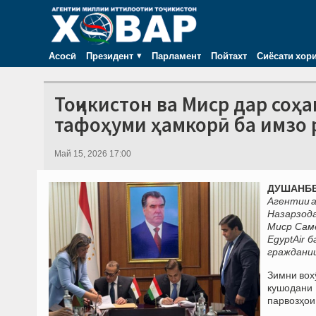
Асосӣ
Президент
Парламент
Пойтахт
Сиёсати хор
Тоҷикистон ва Миср дар со
тафоҳуми ҳамкорӣ ба имзо
Май 15, 2026 17:00
ДУШАНБЕ,
Агентии а
Назарзод
Миср Саме
EgyptAir 
граждании
Зимни вох
кушодани
парвозҳои