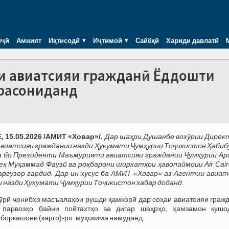
иҷӣ
Амният
Иқтисодӣ
Иҷтимоӣ
Сайёҳӣ
Хариди давлатӣ
ҳаи авиатсияи гражданӣ Ёддошти
 расониданд
 15.05.2026 /АМИТ «Ховар»/.
Дар шаҳри Душанбе вохӯрии Дирек
виатсияи граждании назди Ҳукумати Ҷумҳурии Тоҷикистон Ҳабиб
а бо Президенти Маъмурияти авиатсияи граждании Ҷумҳурии Ар
ҳ Муҳаммад Фаузӣ ва роҳбарони ширкатҳои ҳавопаймоии Air Cair
баргузор гардид. Дар ин хусус ба АМИТ
«Ховар» аз
Агентии авиат
 назди Ҳукумати Ҷумҳурии Тоҷикистон хабар доданд.
ӯрӣ ҷонибҳо масъалаҳои рушди ҳамкорӣ дар соҳаи авиатсияи гражд
 парвозҳо байни пойтахтҳо ва дигар шаҳрҳо, ҳамзамон кушо
 боркашонӣ (карго)-ро муҳокима намуданд.