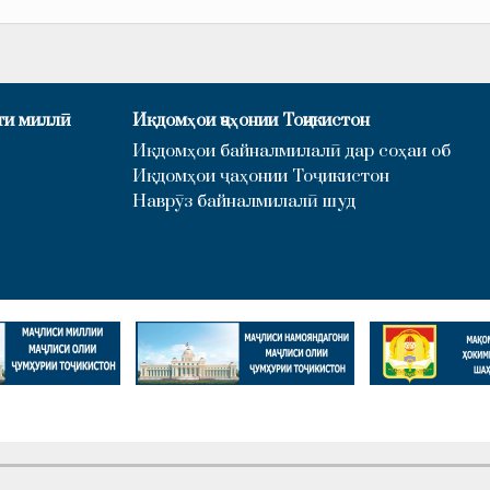
ти миллӣ
Иқдомҳои ҷаҳонии Тоҷикистон
Иқдомҳои байналмилалӣ дар соҳаи об
Иқдомҳои ҷаҳонии Тоҷикистон
Наврӯз байналмилалӣ шуд