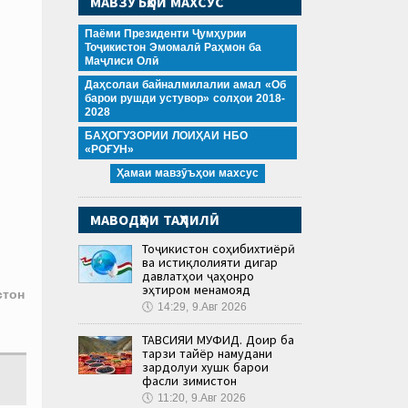
МАВЗӮЪҲОИ МАХСУС
Паёми Президенти Ҷумҳурии
Тоҷикистон Эмомалӣ Раҳмон ба
Маҷлиси Олӣ
Даҳсолаи байналмилалии амал «Об
барои рушди устувор» солҳои 2018-
2028
БАҲОГУЗОРИИ ЛОИҲАИ НБО
«РОҒУН»
Ҳамаи мавзӯъҳои махсус
МАВОДҲОИ ТАҲЛИЛӢ
Тоҷикистон соҳибихтиёрӣ
ва истиқлолияти дигар
давлатҳои ҷаҳонро
эҳтиром менамояд
стон
🕔
14:29, 9.Авг 2026
ТАВСИЯИ МУФИД. Доир ба
тарзи тайёр намудани
зардолуи хушк барои
фасли зимистон
🕔
11:20, 9.Авг 2026