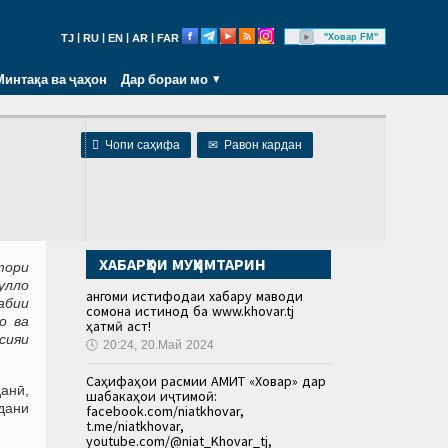
|
|
|
|
"Ховар FM"
TJ
RU
EN
AR
FAR
Минтақа ва ҷаҳон
Дар бораи мо

Чопи саҳифа
✉
Равон кардан
ХАБАРҲОИ МУҲИМТАРИН
тори
улло
Ҳангоми истифодаи хабару маводи
абии
сомона истинод ба www.khovar.tj
o ва
ҳатмӣ аст!
сияи
🕔
20:24, 20.Май 2024
Саҳифаҳои расмии АМИТ «Ховар» дар
анӣ,
шабакаҳои иҷтимоӣ:
дани
facebook.com/niatkhovar,
t.me/niatkhovar,
youtube.com/@niat_Khovar_tj,