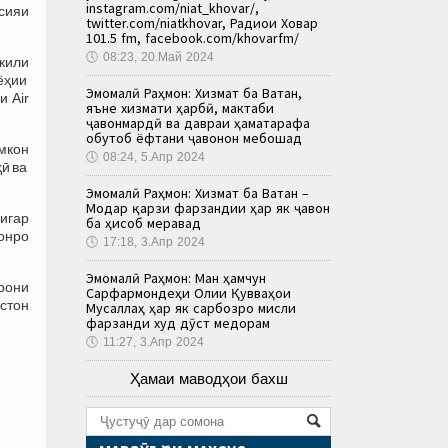
instagram.com/niat_khovar/,
сияи
twitter.com/niatkhovar, Радиои Ховар
101.5 fm, facebook.com/khovarfm/
🕔
08:23, 20.Май 2024
кили
ёҳии
Эмомалӣ Раҳмон: Хизмат ба Ватан,
 Air
яъне хизмати ҳарбӣ, мактаби
ҷавонмардӣ ва давраи ҳаматарафа
обутоб ёфтани ҷавонон мебошад
мкон
🕔
08:24, 5.Апр 2024
ҳӣ ва
Эмомалӣ Раҳмон: Хизмат ба Ватан –
Модар қарзи фарзандии ҳар як ҷавон
игар
ба ҳисоб меравад
онро
🕔
17:18, 3.Апр 2024
Эмомалӣ Раҳмон: Ман ҳамчун
рони
Сарфармондеҳи Олии Қувваҳои
истон
Мусаллаҳ ҳар як сарбозро мисли
фарзанди худ дӯст медорам
🕔
11:27, 3.Апр 2024
Ҳамаи маводҳои бахш