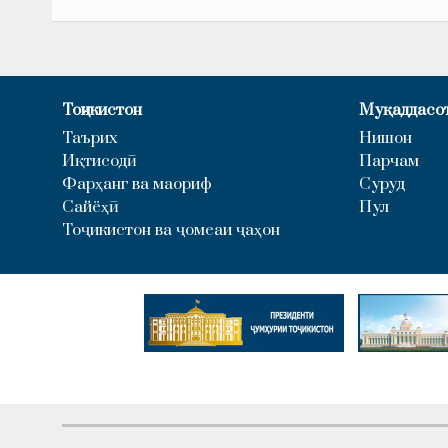
Тоҷикистон
Муқаддасо
Таърих
Нишон
Иқтисодӣ
Парчам
Фарҳанг ва маориф
Суруд
Сайёҳӣ
Пул
Тоҷикистон ва ҷомеаи ҷаҳон