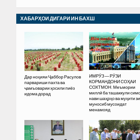
ХАБАРҲОИ ДИГАРИ ИН БАХШ
ИМРӮЗ — РӮЗИ
Дар ноҳияи Ҷаббор Расулов
КОРМАНДОНИ СОҲАИ
парвариши пахта ва
СОХТМОН. Меъмории
ҷамъоварии ҳосили пиёз
миллӣ ба ташаккули сим
идома дорад
нави шаҳрҳо ва муҳити з
муносиб мусоидат
менамояд