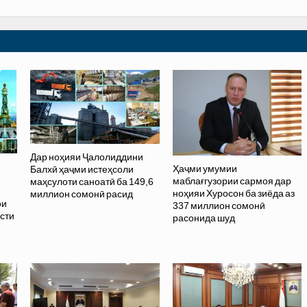
Дар ноҳияи Ҷалолиддини
Ҳаҷми умумии
Балхӣ ҳаҷми истеҳсоли
маблағгузории сармоя дар
маҳсулоти саноатӣ ба 149,6
ноҳияи Хуросон ба зиёда аз
миллион сомонӣ расид
ои
337 миллион сомонӣ
исти
расонида шуд