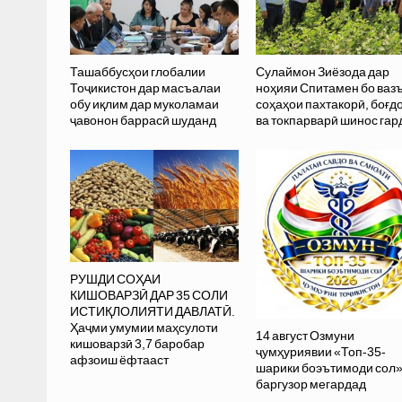
Ташаббусҳои глобалии
Сулаймон Зиёзода дар
Тоҷикистон дар масъалаи
ноҳияи Спитамен бо ваз
обу иқлим дар муколамаи
соҳаҳои пахтакорӣ, боғд
ҷавонон баррасӣ шуданд
ва токпарварӣ шинос гар
РУШДИ СОҲАИ
КИШОВАРЗӢ ДАР 35 СОЛИ
ИСТИҚЛОЛИЯТИ ДАВЛАТӢ.
Ҳаҷми умумии маҳсулоти
14 август Озмуни
кишоварзӣ 3,7 баробар
ҷумҳуриявии «Топ-35-
афзоиш ёфтааст
шарики боэътимоди сол
баргузор мегардад