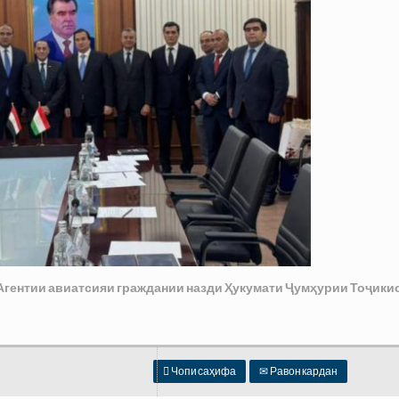
Агентии авиатсияи граждании назди Ҳукумати Ҷумҳурии Тоҷики

Чопи саҳифа
✉
Равон кардан