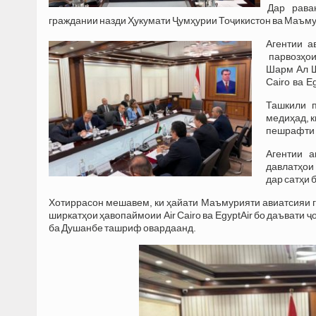
Дар рава
граждании назди Ҳукумати Ҷумҳурии Тоҷикистон ва Маъму
Агентии а
парвозҳои
Шарм Ал Ш
Cairo ва E
Ташкили 
медиҳад, к
пешрафти 
Агентии а
давлатҳои
дар сатҳи
Хотиррасон мешавем, ки ҳайати Маъмурияти авиатсияи
ширкатҳои ҳавопаймоии Air Cairo ва EgyptAir бо даъвати
ба Душанбе ташриф овардаанд.