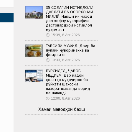
35-СОЛАГИИ ИСТИҚЛОЛИ
ДАВЛАТӢ ВА ОСОРХОНАИ
МИЛЛӢ. Нақши ин ниҳод
дар ҳифзу муаррифии
дастовардҳои истиқлол
муҳим аст
🕔
15:39, 8.Авг 2026
ТАВСИЯИ МУФИД. Доир ба
пӯпаки ҷуворимакка ва
фоидаи он
🕔
13:33, 8.Авг 2026
ПУРСИДЕД, ҶАВОБ
МЕДИҲЕМ. Дар кадом
ҳолатҳо муҳоҷирон ба
рӯйхати шахсони
назоратшаванда ворид
мешаванд?
🕔
12:00, 8.Авг 2026
Ҳамаи маводҳои бахш