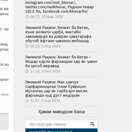
instagram.com/niat_khovar/,
twitter.com/niatkhovar, Радиои Ховар
ӣ ва
101.5 fm, facebook.com/khovarfm/
ияти
🕔
08:23, 20.Май 2024
Эмомалӣ Раҳмон: Хизмат ба Ватан,
, ки
яъне хизмати ҳарбӣ, мактаби
ҷавонмардӣ ва давраи ҳаматарафа
обутоб ёфтани ҷавонон мебошад
анд.
🕔
08:24, 5.Апр 2024
латии
Эмомалӣ Раҳмон: Хизмат ба Ватан –
Модар қарзи фарзандии ҳар як ҷавон
сӣ аз
ба ҳисоб меравад
🕔
17:18, 3.Апр 2024
орон
Эмомалӣ Раҳмон: Ман ҳамчун
Сарфармондеҳи Олии Қувваҳои
Мусаллаҳ ҳар як сарбозро мисли
тлон
фарзанди худ дӯст медорам
🕔
11:27, 3.Апр 2024
Ҳамаи маводҳои бахш