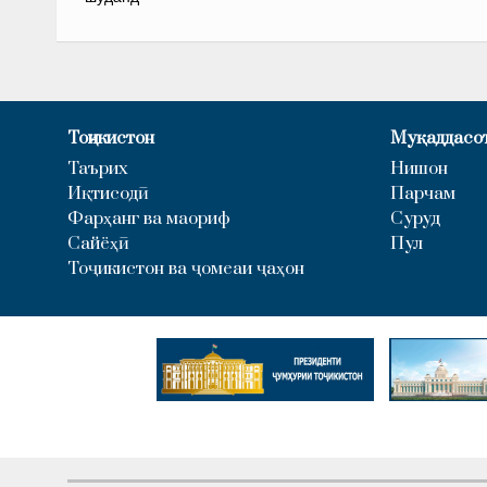
Тоҷикистон
Муқаддасо
Таърих
Нишон
Иқтисодӣ
Парчам
Фарҳанг ва маориф
Суруд
Сайёҳӣ
Пул
Тоҷикистон ва ҷомеаи ҷаҳон