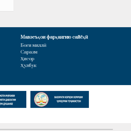
Мавзеъҳои фарҳангию сайёҳӣ
Боғи миллӣ
Саразм
Ҳисор
Ҳулбук