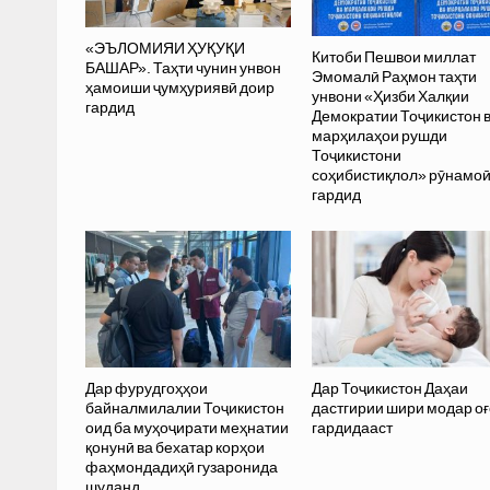
«ЭЪЛОМИЯИ ҲУҚУҚИ
Китоби Пешвои миллат
БАШАР». Таҳти чунин унвон
Эмомалӣ Раҳмон таҳти
ҳамоиши ҷумҳуриявӣ доир
унвони «Ҳизби Халқии
гардид
Демократии Тоҷикистон 
марҳилаҳои рушди
Тоҷикистони
соҳибистиқлол» рӯнамо
гардид
Дар фурудгоҳҳои
Дар Тоҷикистон Даҳаи
байналмилалии Тоҷикистон
дастгирии шири модар оғ
оид ба муҳоҷирати меҳнатии
гардидааст
қонунӣ ва бехатар корҳои
фаҳмондадиҳӣ гузаронида
шуданд