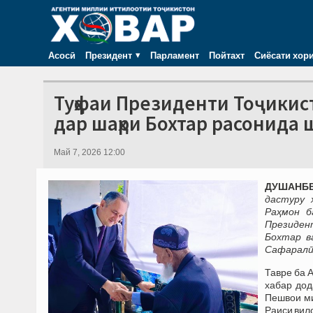
Асосӣ
Президент
Парламент
Пойтахт
Сиёсати хор
Туҳфаи Президенти Тоҷикис
дар шаҳри Бохтар расонида 
Май 7, 2026 12:00
ДУШАНБЕ,
дастуру 
Раҳмон б
Президен
Бохтар в
Сафаралӣ
Тавре ба 
хабар дод
Пешвои ми
Раиси вил