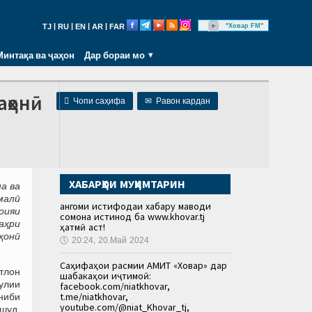
|
|
|
|
"Ховар FM"
TJ
RU
EN
AR
FAR
Минтақа ва ҷаҳон
Дар бораи мо
аҳонӣ

Чопи саҳифа
✉
Равон кардан
ХАБАРҲОИ МУҲИМТАРИН
а ва
малӣ
Ҳангоми истифодаи хабару маводи
оияи
сомона истинод ба www.khovar.tj
аҳри
ҳатмӣ аст!
ҳонӣ
🕔
20:24, 20.Май 2024
Саҳифаҳои расмии АМИТ «Ховар» дар
тлон
шабакаҳои иҷтимоӣ:
улии
facebook.com/niatkhovar,
t.me/niatkhovar,
ниби
youtube.com/@niat_Khovar_tj,
 шуд.