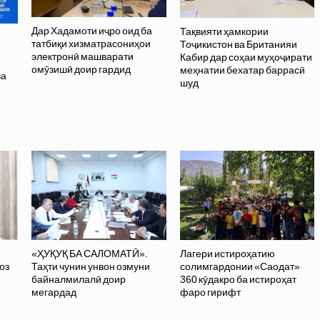
Дар Хадамоти иҷро оид ба
Тақвияти ҳамкории
татбиқи хизматрасониҳои
Тоҷикистон ва Британияи
электронӣ машварати
Кабир дар соҳаи муҳоҷирати
омӯзишӣ доир гардид
меҳнатии бехатар баррасӣ
ва
шуд
ӣ
«ҲУҚУҚ БА САЛОМАТӢ».
Лагери истироҳатию
оз
Таҳти чунин унвон озмуни
солимгардонии «Саодат»
байналмилалӣ доир
360 кӯдакро ба истироҳат
мегардад
фаро гирифт