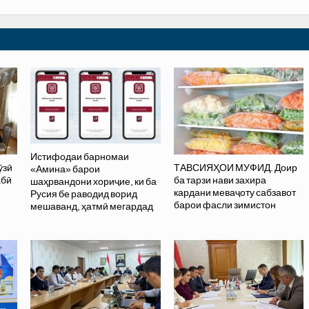
Истифодаи барномаи
ӯзӣ
ТАВСИЯҲОИ МУФИД. Доир
«Амина» барои
абӣ
ба тарзи нави захира
шаҳрвандони хориҷие, ки ба
кардани меваҷоту сабзавот
Русия бе раводид ворид
барои фасли зимистон
мешаванд, ҳатмӣ мегардад