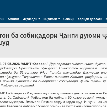
иҷӣ
Амният
Иқтисодӣ
Иҷтимоӣ
Сайёҳӣ
Хариди давлатӣ
тон ба собиқадори Ҷанги дуюми ҷ
шуд
 07.05.2026 /АМИТ «Ховар»/.
Дар партави сиёсати инсондӯстон
ҳидоятҳои Президенти Ҷумҳурии Тоҷикистон муҳтарам Эмо
ахшида ба 81-солагии Рӯзи Ғалаба намояндаи Дастгоҳи иҷр
ти Ҷумҳурии Тоҷикистон, Раиси вилояти Хатлон, роҳбарони ш
а ноҳияи Кӯшониён ба дидорбинии собиқадори Ҷанги дуюми ҷа
 Файзалиев рафтанд.
АМИТ «Ховар» аз Мақомоти иҷроияи ҳокимияти давлатии вилояти Ха
анд, ба Сафаралӣ Файзалиев ба маблағи 50 ҳазор сомонӣ кумакп
ллат муҳтарам Эмомалӣ Раҳмон тақдим карда шуд. Инчунин аз ҷо
ояти Хатлон ба маблағи 15 ҳазор сомонӣ ва туҳфаҳои идона супорида