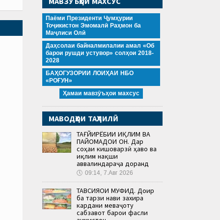
МАВЗӮЪҲОИ МАХСУС
Паёми Президенти Ҷумҳурии
Тоҷикистон Эмомалӣ Раҳмон ба
Маҷлиси Олӣ
Даҳсолаи байналмилалии амал «Об
барои рушди устувор» солҳои 2018-
2028
БАҲОГУЗОРИИ ЛОИҲАИ НБО
«РОҒУН»
Ҳамаи мавзӯъҳои махсус
МАВОДҲОИ ТАҲЛИЛӢ
ТАҒЙИРЁБИИ ИҚЛИМ ВА
ПАЙОМАДҲОИ ОН. Дар
соҳаи кишоварзӣ ҳаво ва
иқлим нақши
аввалиндараҷа доранд
🕔
09:14, 7.Авг 2026
ТАВСИЯҲОИ МУФИД. Доир
ба тарзи нави захира
кардани меваҷоту
сабзавот барои фасли
зимистон