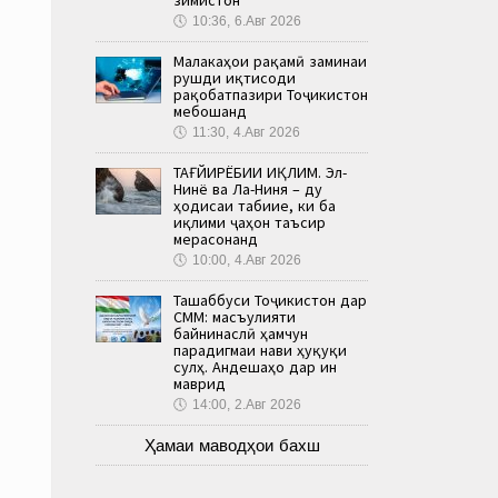
🕔
10:36, 6.Авг 2026
Малакаҳои рақамӣ заминаи
рушди иқтисоди
рақобатпазири Тоҷикистон
мебошанд
🕔
11:30, 4.Авг 2026
ТАҒЙИРЁБИИ ИҚЛИМ. Эл-
Нинё ва Ла-Ниня – ду
ҳодисаи табиие, ки ба
иқлими ҷаҳон таъсир
мерасонанд
🕔
10:00, 4.Авг 2026
Ташаббуси Тоҷикистон дар
СММ: масъулияти
байнинаслӣ ҳамчун
парадигмаи нави ҳуқуқи
сулҳ. Андешаҳо дар ин
маврид
🕔
14:00, 2.Авг 2026
Ҳамаи маводҳои бахш