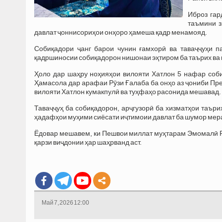
Иброз гар
таъмини з
давлат ҷоннисориҳои онҳоро ҳамеша қадр менамояд.
Собиқадори ҷанг барои чунин ғамхорӣ ва таваҷҷуҳи п
қадршиносии собиқадорон нишонаи эҳтиром ба таърих ва
Ҳоло дар шаҳру ноҳияҳои вилояти Хатлон 5 нафар соб
Ҳамасола дар арафаи Рӯзи Ғалаба ба онҳо аз ҷониби Пр
вилояти Хатлон кумакпулӣ ва туҳфаҳо расонида мешавад.
Таваҷҷуҳ ба собиқадорон, арҷгузорӣ ба хизматҳои таъри
ҳадафҳои муҳими сиёсати иҷтимоии давлат ба шумор мер
Ёдовар мешавем, ки Пешвои миллат муҳтарам Эмомалӣ Р
қарзи виҷдонии ҳар шаҳрванд аст.
Май 7, 2026 12:00