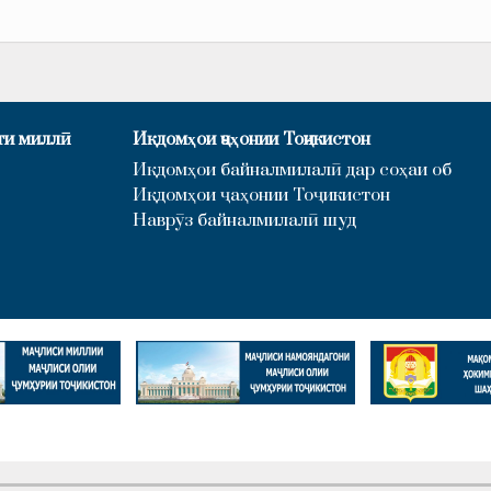
ти миллӣ
Иқдомҳои ҷаҳонии Тоҷикистон
Иқдомҳои байналмилалӣ дар соҳаи об
Иқдомҳои ҷаҳонии Тоҷикистон
Наврӯз байналмилалӣ шуд