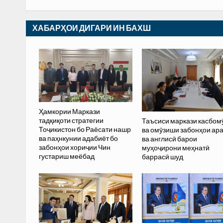
ХАБАРҲОИ ДИГАРИ ИН БАХШ
Ҳамкории Маркази
тадқиқоти стратегии
Таъсиси маркази касбом
Тоҷикистон бо Раёсати нашр
ва омӯзиши забонҳои ар
ва паҳнкунии адабиёт бо
ва англисӣ барои
забонҳои хориҷии Чин
муҳоҷирони меҳнатӣ
густариш меёбад
баррасӣ шуд