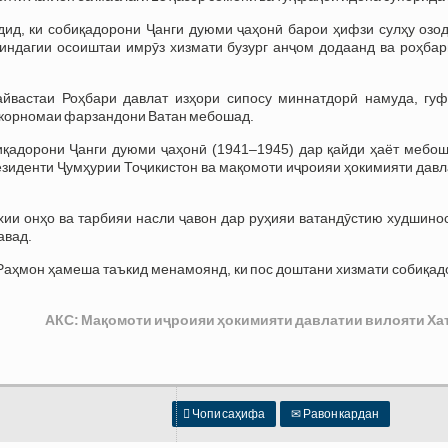
дид, ки собиқадорони Ҷанги дуюми ҷаҳонӣ барои ҳифзи сулҳу озод
индагии осоиштаи имрӯз хизмати бузург анҷом додаанд ва роҳбар
айвастаи Роҳбари давлат изҳори сипосу миннатдорӣ намуда, гуфт
 корномаи фарзандони Ватан мебошад.
иқадорони Ҷанги дуюми ҷаҳонӣ (1941–1945) дар қайди ҳаёт мебош
езиденти Ҷумҳурии Тоҷикистон ва мақомоти иҷроияи ҳокимияти дав
хии онҳо ва тарбияи насли ҷавон дар руҳияи ватандӯстию худшино
авад.
аҳмон ҳамеша таъкид менамоянд, ки пос доштани хизмати собиқад
АКС: Мақомоти иҷроияи ҳокимияти давлатии вилояти Ха

Чопи саҳифа
✉
Равон кардан