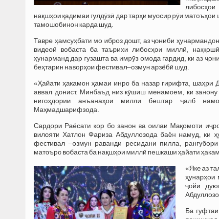
либосҳои
нақшҳои қадимаи гулдӯзӣ дар тарҳи муосир рӯи матоъҳои 
тамошобинон карда шуд.
Тавре ҳамсуҳбати мо иброз дошт, аз ҷониби ҳунармандо
видеоӣ вобаста ба таърихи либосҳои миллӣ, наққош
ҳунарманд дар гузашта ва имрӯз омода гардид, ки аз ҷон
беҳтарин наворҳои фестивал–озмун арзёбӣ шуд.
«Ҳайати ҳакамон ҳамаи инро ба назар гирифта, шаҳри 
аввал донист. Минбаъд низ кӯшиш менамоем, ки занону
нигоҳдории анъанаҳои миллӣ бештар ҷалб намо
Маҳмадшарифзода.
Сардори Раёсати кор бо занон ва оилаи Мақомоти иҷр
вилояти Хатлон Фариза Абдуллозода баён намуд, ки 
фестивал –озмун раванди ресидани пилла, рангубори
матоъро вобаста ба нақшҳои миллӣ пешкаши ҳайати ҳака
«Яке аз т
ҳунарҳои 
ҷойи дую
Абдуллозо
Ба гуфтаи