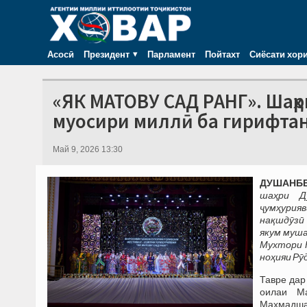
Асосӣ
Президент
Парламент
Пойтахт
Сиёсати хор
«ЯК МАТОВУ САД РАНГ». Шаҳ
муосири миллӣ ба гирифтан
Май 9, 2026 13:30
ДУШАНБЕ,
шаҳри Д
ҷумҳурия
нақшдӯзӣ 
якум муша
Мухтори 
ноҳияи Рӯ
Тавре дар
оилаи М
Маҳмадша