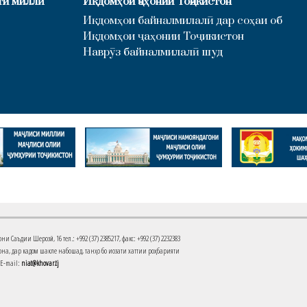
ти миллӣ
Иқдомҳои ҷаҳонии Тоҷикистон
Иқдомҳои байналмилалӣ дар соҳаи об
Иқдомҳои ҷаҳонии Тоҷикистон
Наврӯз байналмилалӣ шуд
Саъдии Шерозӣ, 16 тел.: +992 (37) 2385217, факс: +992 (37) 2232383
на, дар кадом шакле набошад, танҳо бо иҷозати хаттии роҳбарияти
 E-mail:
niat@khovar.tj