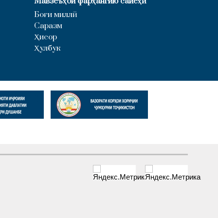
Мавзеъҳои фарҳангию сайёҳӣ
Боғи миллӣ
Саразм
Ҳисор
Ҳулбук