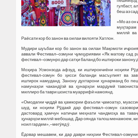
пешниҳод 
гулбаст, а
беш аз сад
«Мо аз он
муҳтарам 
миллӣ ва
Раёсати кор бо занон ва оилаи вилояти Хатлон.
Мудири шуъбаи кор бо занон ва оилаи Мақомоти иҷроия
аввали Фестивал–озмуни ҷумҳуриявии «Як матову сад р
фестивал–озмунро дар сатҳи баланд бо иштироки занону д
Моҳира Усмонзода афзуд, ки иштирокчиёни ноҳияи Рӯ
фестивал-озмун бо ҳисси баланди масъулият ва за
иштирок намуданд. Занону духтарони ҳунарманд бо пе
намунаҳои чакандӯзӣ ва ҳунарҳои мардумӣ тавонист
миллиро ба таври шоиста муаррифӣ намоянд.
«Омодагии ҷиддӣ ва ҳамкории фаъоли ҷамоатҳо, муасси
шуд, ки ноҳияи Рӯдакӣ дар фестивал–озмун сазовор
дастовард ҳамчун натиҷаи меҳнати чандмоҳа ва тава
ҳунарҳои миллӣ мебошад. Дар оянда талош менамоем, ки 
ноил гардем»,–мегӯяд ӯ.
Ёдовар мешавем, ки дар даври ниҳоии Фестивал-озмуни