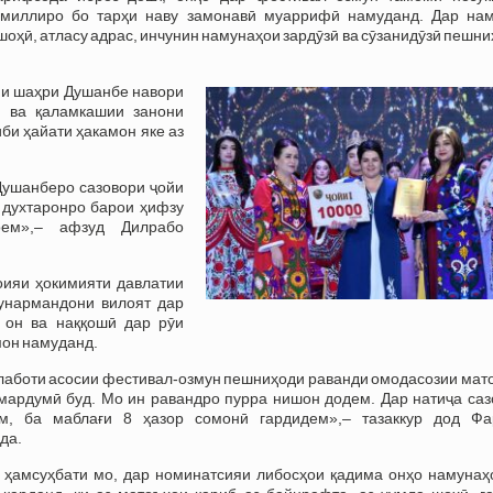
 миллиро бо тарҳи наву замонавӣ муаррифӣ намуданд. Дар на
шоҳӣ, атласу адрас, инчунин намунаҳои зардӯзӣ ва сӯзанидӯзӣ пешн
ни шаҳри Душанбе навори
ӣ ва қаламкашии занони
иби ҳайати ҳакамон яке аз
Душанберо сазовори ҷойи
 духтаронро барои ҳифзу
ем»,– афзуд Дилрабо
оияи ҳокимияти давлатии
ҳунармандони вилоят дар
 он ва наққошӣ дар рӯи
мон намуданд.
алаботи асосии фестивал-озмун пешниҳоди раванди омодасозии мат
мардумӣ буд. Мо ин равандро пурра нишон додем. Дар натиҷа саз
м, ба маблағи 8 ҳазор сомонӣ гардидем»,– тазаккур дод Фа
да.
 ҳамсуҳбати мо, дар номинатсияи либосҳои қадима онҳо намунаҳ