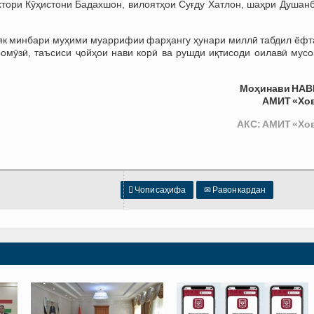
тори Кӯҳистони Бадахшон, вилоятҳои Суғду Хатлон, шаҳри Душанб
 як минбари муҳими муаррифии фарҳангу ҳунари миллӣ табдил ёфта
омӯзӣ, таъсиси ҷойҳои нави корӣ ва рушди иқтисоди оилавӣ мусо
Моҳинави НАВ
АМИТ «Хо
АКС: АМИТ «Хо

Чопи саҳифа
✉
Равон кардан