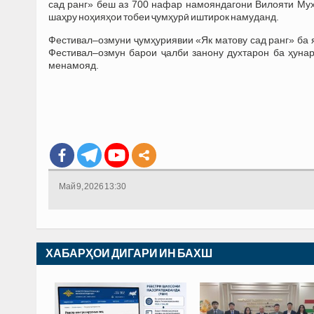
сад ранг» беш аз 700 нафар намояндагони Вилояти Мух
шаҳру ноҳияҳои тобеи ҷумҳурӣ иштирок намуданд.
Фестивал–озмуни ҷумҳуриявии «Як матову сад ранг» ба
Фестивал–озмун барои ҷалби занону духтарон ба ҳунар
менамояд.
Май 9, 2026 13:30
ХАБАРҲОИ ДИГАРИ ИН БАХШ