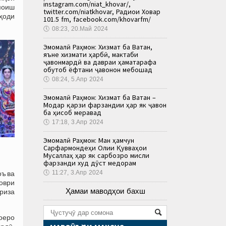
instagram.com/niat_khovar/,
моиш
twitter.com/niatkhovar, Радиои Ховар
иҳоди
101.5 fm, facebook.com/khovarfm/
🕔
08:23, 20.Май 2024
Эмомалӣ Раҳмон: Хизмат ба Ватан,
яъне хизмати ҳарбӣ, мактаби
ҷавонмардӣ ва давраи ҳаматарафа
обутоб ёфтани ҷавонон мебошад
🕔
08:24, 5.Апр 2024
Эмомалӣ Раҳмон: Хизмат ба Ватан –
Модар қарзи фарзандии ҳар як ҷавон
ба ҳисоб меравад
🕔
17:18, 3.Апр 2024
Эмомалӣ Раҳмон: Ман ҳамчун
Сарфармондеҳи Олии Қувваҳои
Мусаллаҳ ҳар як сарбозро мисли
фарзанди худ дӯст медорам
🕔
11:27, 3.Апр 2024
оъ ва
оври
Ҳамаи маводҳои бахш
риза
оеро