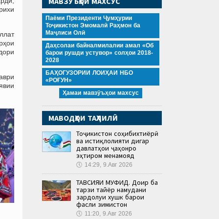
МАВЗӮЪҲОИ МАХСУС
рдӣ,
ърихи
Паёми Президенти Ҷумҳурии
Тоҷикистон Эмомалӣ Раҳмон ба
Маҷлиси Олӣ
иллат
рҳои
Даҳсолаи байналмилалии амал «Об
дори
барои рушди устувор» солҳои 2018-
2028
БАҲОГУЗОРИИ ЛОИҲАИ НБО
аври
«РОҒУН»
явии
Ҳамаи мавзӯъҳои махсус
МАВОДҲОИ ТАҲЛИЛӢ
Тоҷикистон соҳибихтиёрӣ
ва истиқлолияти дигар
давлатҳои ҷаҳонро
эҳтиром менамояд
🕔
14:29, 9.Авг 2026
ТАВСИЯИ МУФИД. Доир ба
тарзи тайёр намудани
зардолуи хушк барои
фасли зимистон
🕔
11:20, 9.Авг 2026