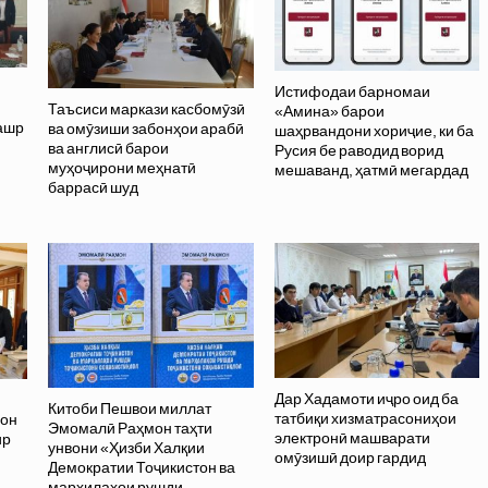
Истифодаи барномаи
Таъсиси маркази касбомӯзӣ
«Амина» барои
нашр
ва омӯзиши забонҳои арабӣ
шаҳрвандони хориҷие, ки ба
ва англисӣ барои
Русия бе раводид ворид
муҳоҷирони меҳнатӣ
мешаванд, ҳатмӣ мегардад
баррасӣ шуд
Дар Хадамоти иҷро оид ба
Китоби Пешвои миллат
татбиқи хизматрасониҳои
вон
Эмомалӣ Раҳмон таҳти
электронӣ машварати
ир
унвони «Ҳизби Халқии
омӯзишӣ доир гардид
Демократии Тоҷикистон ва
марҳилаҳои рушди