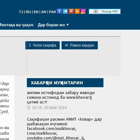
|
|
|
|
"Ховар FM"
TJ
RU
EN
AR
FAR
Минтақа ва ҷаҳон
Дар бораи мо

Чопи саҳифа
✉
Равон кардан
ХАБАРҲОИ МУҲИМТАРИН
 дар
муни
Ҳангоми истифодаи хабару маводи
кан,
сомона истинод ба www.khovar.tj
ҷойи
ҳатмӣ аст!
ояти
🕔
20:24, 20.Май 2024
уғд,
Саҳифаҳои расмии АМИТ «Ховар» дар
шабакаҳои иҷтимоӣ:
он ва
facebook.com/niatkhovar,
t.me/niatkhovar,
рабо
youtube.com/@niat_Khovar_tj,
иҳои