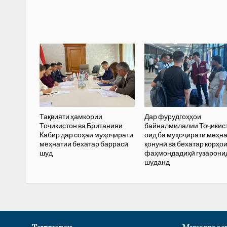
Тақвияти ҳамкории
Дар фурудгоҳҳои
Тоҷикистон ва Британияи
байналмилалии Тоҷикис
Кабир дар соҳаи муҳоҷирати
оид ба муҳоҷирати меҳн
меҳнатии бехатар баррасӣ
қонунӣ ва бехатар корҳо
шуд
фаҳмондадиҳӣ гузарони
шуданд