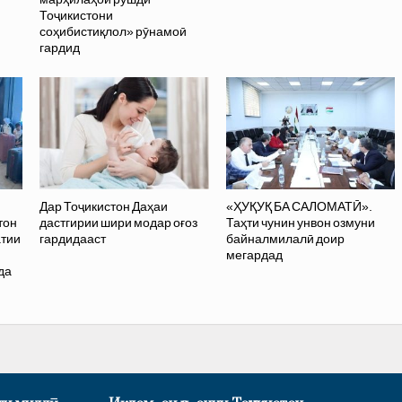
Тоҷикистони
соҳибистиқлол» рӯнамоӣ
гардид
Дар Тоҷикистон Даҳаи
«ҲУҚУҚ БА САЛОМАТӢ».
тон
дастгирии шири модар оғоз
Таҳти чунин унвон озмуни
атии
гардидааст
байналмилалӣ доир
и
мегардад
да