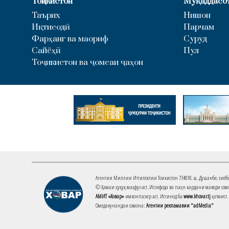
Тоҷикистон
Муқаддасо
Таърих
Нишон
Иқтисодӣ
Парчам
Фарҳанг ва маориф
Суруд
Сайёҳӣ
Пул
Тоҷикистон ва ҷомеаи ҷаҳон
Агентии Миллии Иттилоотии Тоҷикистон 734018. ш. Душанбе, хиёбони 
© Ҳамаи ҳуқуқ маҳфуз аст. Истифода ва паҳн кардани маводи сомо
АМИТ «Ховар»
имконпазир аст. Истинод ба
www.khovar.tj
ҳатмист.
Омодакунандаи сомона:
Агентии рекламавии "adMedia"