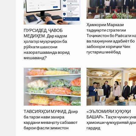
Ҳамкории Маркази
тадқиқоти стратегии
ПУРСИДЕД, ҶАВОБ
Тоҷикистон бо Раёсати 
МЕДИҲЕМ. Дар кадом
ва паҳнкунии адабиёт бо
ҳолатҳо муҳоҷирон ба
забонҳои хориҷии Чин
рӯйхати шахсони
густариш меёбад
назоратшаванда ворид
мешаванд?
ТАВСИЯҲОИ МУФИД. Доир
«ЭЪЛОМИЯИ ҲУҚУҚИ
ба тарзи нави захира
БАШАР». Таҳти чунин ун
кардани меваҷоту сабзавот
ҳамоиши ҷумҳуриявӣ до
барои фасли зимистон
гардид