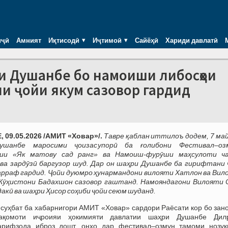
иҷӣ
Амният
Иқтисодӣ
Иҷтимоӣ
Сайёҳӣ
Хариди давлатӣ
ри Душанбе бо намоиши либосҳои
и ҷойи якум сазовор гардид
 09.05.2026 /АМИТ «Ховар»/.
Тавре қаблан иттилоъ додем, 7 май
ушанбе маросими ҷоизасупорӣ ба ғолибони Фестивал–оз
вии «Як матову сад ранг» ва Намоиш-фурӯши маҳсулоти ча
ва зардӯзӣ баргузор шуд. Дар он шаҳри Душанбе ба гирифтани 
рраф гардид. Ҷойи дуюмро ҳунармандони вилояти Хатлон ва Вил
Кӯҳистони Бадахшон сазовор гаштанд. Намояндагони Вилояти С
дакӣ ва шаҳри Ҳисор соҳиби ҷойи сеюм шуданд.
 суҳбат ба хабарнигори АМИТ «Ховар» сардори Раёсати кор бо зан
ақомоти иҷроияи ҳокимияти давлатии шаҳри Душанбе Дил
рифзода иброз дошт, онҳо дар фестивал–озмун тамоми нозук