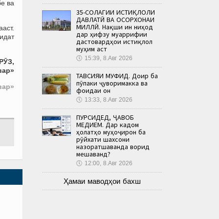
е ва
35-СОЛАГИИ ИСТИҚЛОЛИ
ДАВЛАТӢ ВА ОСОРХОНАИ
МИЛЛӢ. Нақши ин ниҳод
аст.
дар ҳифзу муаррифии
идат
дастовардҳои истиқлол
муҳим аст
🕔
15:39, 8.Авг 2026
РӮЗ,
вар»
ТАВСИЯИ МУФИД. Доир ба
пӯпаки ҷуворимакка ва
вар»
фоидаи он
🕔
13:33, 8.Авг 2026
ПУРСИДЕД, ҶАВОБ
МЕДИҲЕМ. Дар кадом
ҳолатҳо муҳоҷирон ба
рӯйхати шахсони
назоратшаванда ворид
мешаванд?
🕔
12:00, 8.Авг 2026
Ҳамаи маводҳои бахш