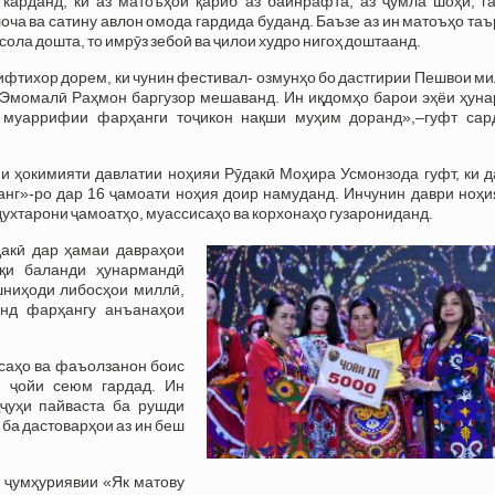
карданд, ки аз матоъҳои қариб аз байнрафта, аз ҷумла шоҳӣ, га
лоча ва сатину авлон омода гардида буданд. Баъзе аз ин матоъҳо та
сола дошта, то имрӯз зебоӣ ва ҷилои худро нигоҳ доштаанд.
 ифтихор дорем, ки чунин фестивал- озмунҳо бо дастгирии Пешвои м
Эмомалӣ Раҳмон баргузор мешаванд. Ин иқдомҳо барои эҳёи ҳуна
 муаррифии фарҳанги тоҷикон нақши муҳим доранд»,–гуфт сар
и ҳокимияти давлатии ноҳияи Рӯдакӣ Моҳира Усмонзода гуфт, ки д
анг»-ро дар 16 ҷамоати ноҳия доир намуданд. Инчунин даври ноҳи
ухтарони ҷамоатҳо, муассисаҳо ва корхонаҳо гузарониданд.
дакӣ дар ҳамаи давраҳои
вқи баланди ҳунармандӣ
шниҳоди либосҳои миллӣ,
анд фарҳангу анъанаҳои
саҳо ва фаъолзанон боис
и ҷойи сеюм гардад. Ин
ҷҷуҳи пайваста ба рушди
ба дастоварҳои аз ин беш
 ҷумҳуриявии «Як матову