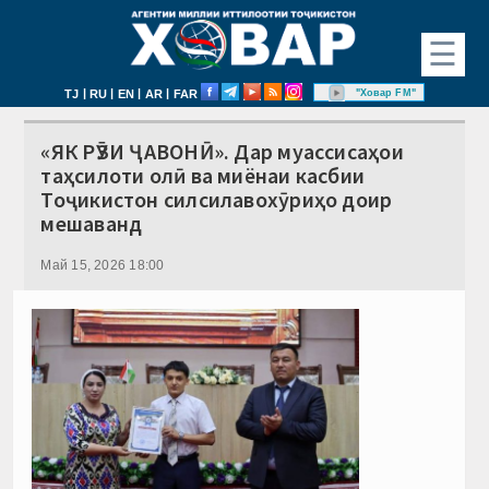
☰
|
|
|
|
"Ховар FM"
TJ
RU
EN
AR
FAR
«ЯК РӮЗИ ҶАВОНӢ». Дар муассисаҳои
таҳсилоти олӣ ва миёнаи касбии
Тоҷикистон силсилавохӯриҳо доир
мешаванд
Май 15, 2026 18:00