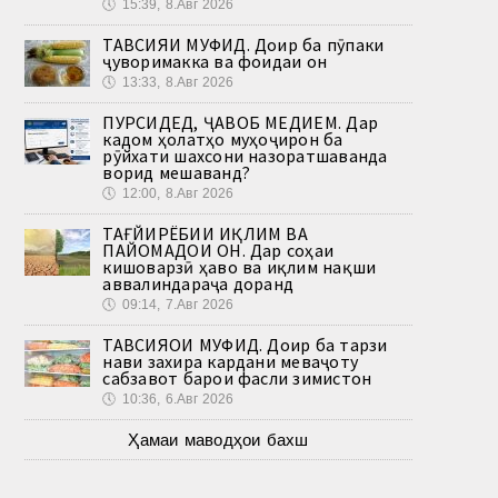
🕔
15:39, 8.Авг 2026
ТАВСИЯИ МУФИД. Доир ба пӯпаки
ҷуворимакка ва фоидаи он
🕔
13:33, 8.Авг 2026
ПУРСИДЕД, ҶАВОБ МЕДИҲЕМ. Дар
кадом ҳолатҳо муҳоҷирон ба
рӯйхати шахсони назоратшаванда
ворид мешаванд?
🕔
12:00, 8.Авг 2026
ТАҒЙИРЁБИИ ИҚЛИМ ВА
ПАЙОМАДҲОИ ОН. Дар соҳаи
кишоварзӣ ҳаво ва иқлим нақши
аввалиндараҷа доранд
🕔
09:14, 7.Авг 2026
ТАВСИЯҲОИ МУФИД. Доир ба тарзи
нави захира кардани меваҷоту
сабзавот барои фасли зимистон
🕔
10:36, 6.Авг 2026
Ҳамаи маводҳои бахш