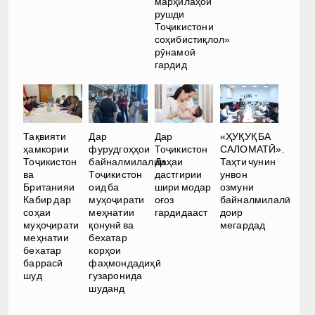
марҳилаҳои
рушди
Тоҷикистони
соҳибистиқлол»
рӯнамоӣ
гардид
Тақвияти
Дар
Дар
«ҲУҚУҚ БА
ҳамкории
фурудгоҳҳои
Тоҷикистон
САЛОМАТӢ».
Тоҷикистон
байналмилалии
Даҳаи
Таҳти чунин
ва
Тоҷикистон
дастгирии
унвон
Британияи
оид ба
шири модар
озмуни
Кабир дар
муҳоҷирати
оғоз
байналмилалӣ
соҳаи
меҳнатии
гардидааст
доир
муҳоҷирати
қонунӣ ва
мегардад
меҳнатии
бехатар
бехатар
корҳои
баррасӣ
фаҳмондадиҳӣ
шуд
гузаронида
шуданд