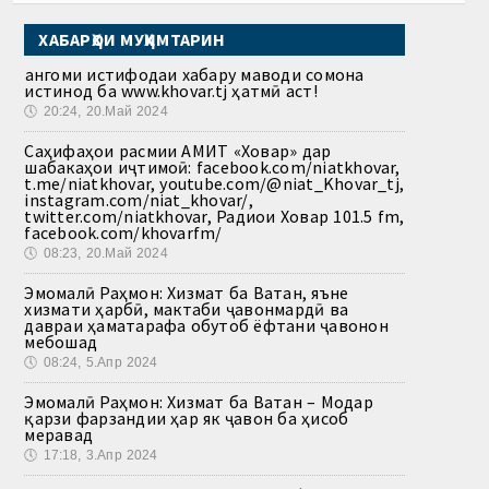
ХАБАРҲОИ МУҲИМТАРИН
Ҳангоми истифодаи хабару маводи сомона
истинод ба www.khovar.tj ҳатмӣ аст!
🕔
20:24, 20.Май 2024
Саҳифаҳои расмии АМИТ «Ховар» дар
шабакаҳои иҷтимоӣ: facebook.com/niatkhovar,
t.me/niatkhovar, youtube.com/@niat_Khovar_tj,
instagram.com/niat_khovar/,
twitter.com/niatkhovar, Радиои Ховар 101.5 fm,
facebook.com/khovarfm/
🕔
08:23, 20.Май 2024
Эмомалӣ Раҳмон: Хизмат ба Ватан, яъне
хизмати ҳарбӣ, мактаби ҷавонмардӣ ва
давраи ҳаматарафа обутоб ёфтани ҷавонон
мебошад
🕔
08:24, 5.Апр 2024
Эмомалӣ Раҳмон: Хизмат ба Ватан – Модар
қарзи фарзандии ҳар як ҷавон ба ҳисоб
меравад
🕔
17:18, 3.Апр 2024