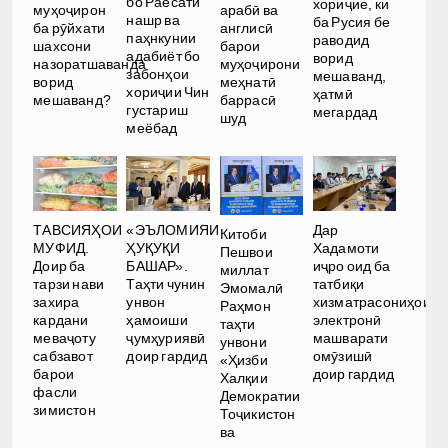
бо Раёсати
хориҷие, ки
муҳоҷирон
арабӣ ва
нашр ва
ба Русия бе
ба рӯйхати
англисӣ
паҳнкунии
раводид
шахсони
барои
адабиёт бо
ворид
назоратшаванда
муҳоҷирони
забонҳои
мешаванд,
ворид
меҳнатӣ
хориҷии Чин
ҳатмӣ
мешаванд?
баррасӣ
густариш
мегардад
шуд
меёбад
Дар
ТАВСИЯҲОИ
«ЭЪЛОМИЯИ
Китоби
Хадамоти
МУФИД.
ҲУҚУҚИ
Пешвои
иҷро оид ба
Доир ба
БАШАР».
миллат
татбиқи
тарзи нави
Таҳти чунин
Эмомалӣ
хизматрасониҳои
захира
унвон
Раҳмон
электронӣ
кардани
ҳамоиши
таҳти
машварати
меваҷоту
ҷумҳуриявӣ
унвони
омӯзишӣ
сабзавот
доир гардид
«Ҳизби
доир гардид
барои
Халқии
фасли
Демократии
зимистон
Тоҷикистон
ва