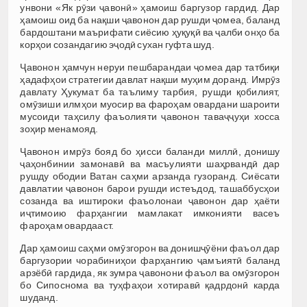
унвони «Як рӯзи ҷавонӣ» ҳамоиш баргузор гардид. Дар
ҳамоиш оид ба нақши ҷавонон дар рушди ҷомеа, баланд
бардоштани маърифати сиёсию ҳуқуқӣ ва ҷалби онҳо ба
корҳои созандагию эҷодӣ сухан гуфта шуд.
Ҷавонон ҳамчун неруи пешбарандаи ҷомеа дар татбиқи
ҳадафҳои стратегии давлат нақши муҳим доранд. Имрӯз
давлату Ҳукумат ба таълиму тарбия, рушди қобилият,
омӯзиши илмҳои муосир ва фароҳам овардани шароити
мусоиди таҳсилу фаъолияти ҷавонон таваҷҷуҳи хосса
зоҳир менамояд.
Ҷавонон имрӯз бояд бо ҳисси баланди миллӣ, донишу
ҷаҳонбинии замонавӣ ва масъулияти шаҳрвандӣ дар
рушду ободии Ватан саҳми арзанда гузоранд. Сиёсати
давлатии ҷавонон барои рушди истеъдод, ташаббусҳои
созанда ва иштироки фаъолонаи ҷавонон дар ҳаёти
иҷтимоию фарҳангии мамлакат имконияти васеъ
фароҳам овардааст.
Дар ҳамоиш саҳми омӯзгорон ва донишҷӯёни фаъол дар
баргузории чорабиниҳои фарҳангию ҷамъиятӣ баланд
арзёбӣ гардида, як зумра ҷавонони фаъол ва омӯзгорон
бо Сипоснома ва туҳфаҳои хотиравӣ қадрдонӣ карда
шуданд.