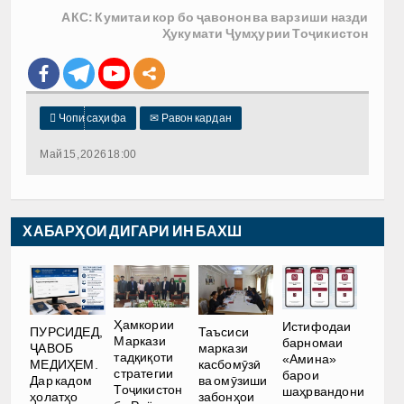
АКС: Кумитаи кор бо ҷавонон ва варзиши назди
Ҳукумати Ҷумҳурии Тоҷикистон

Чопи саҳифа
✉
Равон кардан
Май 15, 2026 18:00
ХАБАРҲОИ ДИГАРИ ИН БАХШ
Ҳамкории
Истифодаи
ПУРСИДЕД,
Таъсиси
Маркази
барномаи
ҶАВОБ
маркази
тадқиқоти
«Амина»
МЕДИҲЕМ.
касбомӯзӣ
стратегии
барои
Дар кадом
ва омӯзиши
Тоҷикистон
шаҳрвандони
ҳолатҳо
забонҳои