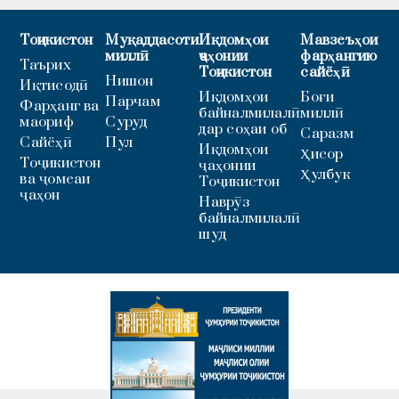
Тоҷикистон
Муқаддасоти
Иқдомҳои
Мавзеъҳои
миллӣ
ҷаҳонии
фарҳангию
Таърих
Тоҷикистон
сайёҳӣ
Нишон
Иқтисодӣ
Иқдомҳои
Боғи
Парчам
Фарҳанг ва
байналмилалӣ
миллӣ
маориф
Суруд
дар соҳаи об
Саразм
Сайёҳӣ
Пул
Иқдомҳои
Ҳисор
Тоҷикистон
ҷаҳонии
Ҳулбук
ва ҷомеаи
Тоҷикистон
ҷаҳон
Наврӯз
байналмилалӣ
шуд