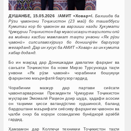
ДУШАНБЕ, 15.05.2026 /АМИТ «Ховар»/.
Бахшида ба
Рӯзи ҷавонони Тоҷикистон (23 май) бо ташаббуси
Кумитаи кор бо ҷавонон ва варзиши назди Ҳукумати
Ҷумҳурии Тоҷикистон дар муассисаҳои таҳсилоти олӣ
ва миёнаи касбии мамлакат таҳти унвони «Як рӯзи
ҷавонӣ» силсилавохӯриҳо бо донишҷӯён баргузор
мегарданд. Дар ин хусус ба АМИТ
«Ховар» аз ин кумита
хабар доданд.
Бо ин мақсад дар Донишкадаи давлатии фарҳанг ва
санъати Тоҷикистон ба номи Мирзо Турсунзода таҳти
унвони «Як рӯзи ҷавонӣ» чорабинии бошукуҳи
фарҳангию маърифатӣ баргузор гардид.
Чорабинии мазкур дар партави сиёсати
ҷавонпарваронаи Президенти Ҷумҳурии Тоҷикистон
муҳтарам Эмомалӣ Раҳмон доир шуда, ҳадафи асосии
он таҳкими ҳисси ватандӯстию худшиносӣ, баланд
бардоштани маърифати сиёсиву фарҳангии ҷавонон ва
ҷалби онҳо ба корҳои созандагию бунёдкорӣ арзёбӣ
гардид.
Ҳамзамон дар Коллеҷи техникии Тоҷикистон таҳти