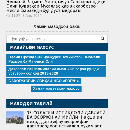
Эмомалӣ Раҳмон: Ман ҳамчун Сарфармондеҳи
Олии Қувваҳои Мусаллаҳ ҳар як сарбозро
мисли фарзанди худ дӯст медорам
🕔
11:27, 3.Апр 2024
Ҳамаи маводҳои бахш
МАВЗӮЪҲОИ МАХСУС
Паёми Президенти Ҷумҳурии Тоҷикистон Эмомалӣ
Раҳмон ба Маҷлиси Олӣ
Даҳсолаи байналмилалии амал «Об барои рушди
устувор» солҳои 2018-2028
БАҲОГУЗОРИИ ЛОИҲАИ НБО «РОҒУН»
Ҳамаи мавзӯъҳои махсус
МАВОДҲОИ ТАҲЛИЛӢ
35-СОЛАГИИ ИСТИҚЛОЛИ ДАВЛАТӢ
ВА ОСОРХОНАИ МИЛЛӢ. Нақши ин
ниҳод дар ҳифзу муаррифии
дастовардҳои истиқлол муҳим аст