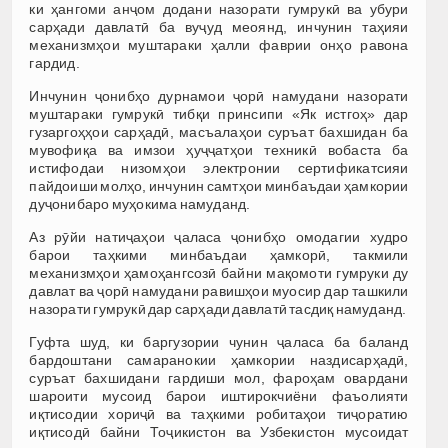
ки ҳангоми анҷом додани назорати гумрукӣ ва убури
сарҳади давлатӣ ба вуҷуд меоянд, инчунин таҳияи
механизмҳои муштараки ҳалли фаврии онҳо равона
гардид.
Инчунин ҷонибҳо дурнамои ҷорӣ намудани назорати
муштараки гумрукӣ тибқи принсипи «Як истгоҳ» дар
гузаргоҳҳои сарҳадӣ, масъалаҳои суръат бахшидан ба
мувофиқа ва имзои ҳуҷҷатҳои техникӣ вобаста ба
истифодаи низомҳои электронии сертификатсияи
пайдоиши молҳо, инчунин самтҳои минбаъдаи ҳамкории
дуҷонибаро муҳокима намуданд.
Аз рӯйи натиҷаҳои ҷаласа ҷонибҳо омодагии худро
барои таҳкими минбаъдаи ҳамкорӣ, такмили
механизмҳои ҳамоҳангсозӣ байни мақомоти гумруки ду
давлат ва ҷорӣ намудани равишҳои муосир дар ташкили
назорати гумрукӣ дар сарҳади давлатӣ тасдиқ намуданд.
Гуфта шуд, ки баргузории чунин ҷаласа ба баланд
бардоштани самаранокии ҳамкории наздисарҳадӣ,
суръат бахшидани гардиши мол, фароҳам овардани
шароити мусоид барои иштирокчиёни фаъолияти
иқтисодии хориҷӣ ва таҳкими робитаҳои тиҷоратию
иқтисодӣ байни Тоҷикистон ва Узбекистон мусоидат