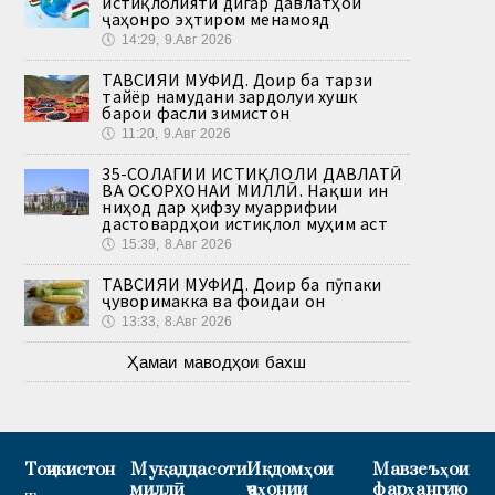
истиқлолияти дигар давлатҳои
ҷаҳонро эҳтиром менамояд
🕔
14:29, 9.Авг 2026
ТАВСИЯИ МУФИД. Доир ба тарзи
тайёр намудани зардолуи хушк
барои фасли зимистон
🕔
11:20, 9.Авг 2026
35-СОЛАГИИ ИСТИҚЛОЛИ ДАВЛАТӢ
ВА ОСОРХОНАИ МИЛЛӢ. Нақши ин
ниҳод дар ҳифзу муаррифии
дастовардҳои истиқлол муҳим аст
🕔
15:39, 8.Авг 2026
ТАВСИЯИ МУФИД. Доир ба пӯпаки
ҷуворимакка ва фоидаи он
🕔
13:33, 8.Авг 2026
Ҳамаи маводҳои бахш
Тоҷикистон
Муқаддасоти
Иқдомҳои
Мавзеъҳои
миллӣ
ҷаҳонии
фарҳангию