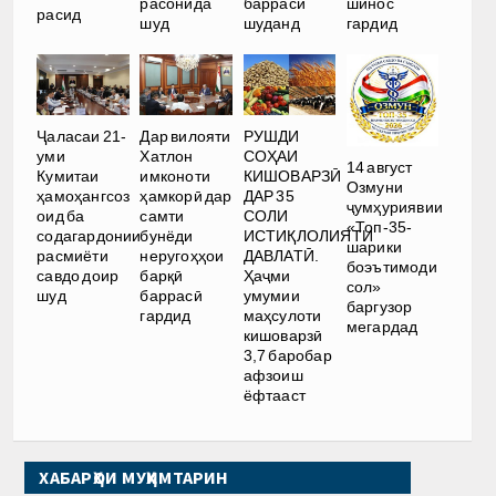
расонида
баррасӣ
шинос
расид
шуд
шуданд
гардид
РУШДИ
Ҷаласаи 21-
Дар вилояти
СОҲАИ
уми
Хатлон
14 август
КИШОВАРЗӢ
Кумитаи
имконоти
Озмуни
ДАР 35
ҳамоҳангсоз
ҳамкорӣ дар
ҷумҳуриявии
СОЛИ
оид ба
самти
«Топ-35-
ИСТИҚЛОЛИЯТИ
содагардонии
бунёди
шарики
ДАВЛАТӢ.
расмиёти
неругоҳҳои
боэътимоди
Ҳаҷми
савдо доир
барқӣ
сол»
умумии
шуд
баррасӣ
баргузор
маҳсулоти
гардид
мегардад
кишоварзӣ
3,7 баробар
афзоиш
ёфтааст
ХАБАРҲОИ МУҲИМТАРИН