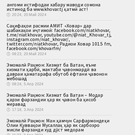
Ҳангоми истифодаи хабару маводи сомона
истинод ба www.khovar.tj ҳатмӣ аст!
🕔
20:24, 20.Май 2024
Саҳифаҳои расмии АМИТ «Ховар» дар
шабакаҳои иҷтимоӣ: facebook.com/niatkhovar,
t.me/niatkhovar, youtube.com/@niat_Khovar_tj,
instagram.com/niat_khovar/,
twitter.com/niatkhovar, Радиои Ховар 101.5 fm,
facebook.com/khovarfm/
🕔
08:23, 20.Май 2024
Эмомалӣ Раҳмон: Хизмат ба Ватан, яъне
хизмати ҳарбӣ, мактаби ҷавонмардӣ ва
давраи ҳаматарафа обутоб ёфтани ҷавонон
мебошад
🕔
08:24, 5.Апр 2024
Эмомалӣ Раҳмон: Хизмат ба Ватан – Модар
қарзи фарзандии ҳар як ҷавон ба ҳисоб
меравад
🕔
17:18, 3.Апр 2024
Эмомалӣ Раҳмон: Ман ҳамчун Сарфармондеҳи
Олии Қувваҳои Мусаллаҳ ҳар як сарбозро
мисли фарзанди худ дӯст медорам