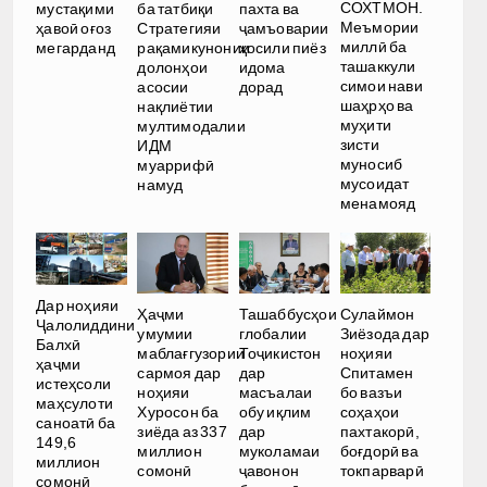
СОХТМОН.
мустақими
ба татбиқи
пахта ва
Меъмории
ҳавоӣ оғоз
Стратегияи
ҷамъоварии
миллӣ ба
мегарданд
рақамикунонии
ҳосили пиёз
ташаккули
долонҳои
идома
симои нави
асосии
дорад
шаҳрҳо ва
нақлиётии
муҳити
мултимодалии
зисти
ИДМ
муносиб
муаррифӣ
мусоидат
намуд
менамояд
Дар ноҳияи
Ҳаҷми
Ташаббусҳои
Сулаймон
Ҷалолиддини
умумии
глобалии
Зиёзода дар
Балхӣ
маблағгузории
Тоҷикистон
ноҳияи
ҳаҷми
сармоя дар
дар
Спитамен
истеҳсоли
ноҳияи
масъалаи
бо вазъи
маҳсулоти
Хуросон ба
обу иқлим
соҳаҳои
саноатӣ ба
зиёда аз 337
дар
пахтакорӣ,
149,6
миллион
муколамаи
боғдорӣ ва
миллион
сомонӣ
ҷавонон
токпарварӣ
сомонӣ