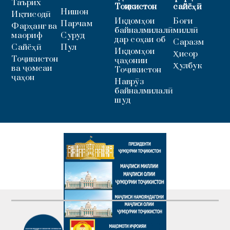
Таърих
Тоҷикистон
сайёҳӣ
Нишон
Иқтисодӣ
Иқдомҳои
Боғи
Парчам
Фарҳанг ва
байналмилалӣ
миллӣ
маориф
Суруд
дар соҳаи об
Саразм
Сайёҳӣ
Пул
Иқдомҳои
Ҳисор
Тоҷикистон
ҷаҳонии
Ҳулбук
ва ҷомеаи
Тоҷикистон
ҷаҳон
Наврӯз
байналмилалӣ
шуд