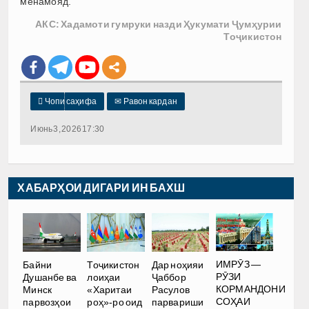
менамояд.
АКС: Хадамоти гумруки назди Ҳукумати Ҷумҳурии
Тоҷикистон

Чопи саҳифа
✉
Равон кардан
Июнь 3, 2026 17:30
ХАБАРҲОИ ДИГАРИ ИН БАХШ
ИМРӮЗ —
Байни
Тоҷикистон
Дар ноҳияи
РӮЗИ
Душанбе ва
лоиҳаи
Ҷаббор
КОРМАНДОНИ
Минск
«Харитаи
Расулов
СОҲАИ
парвозҳои
роҳ»-ро оид
парвариши