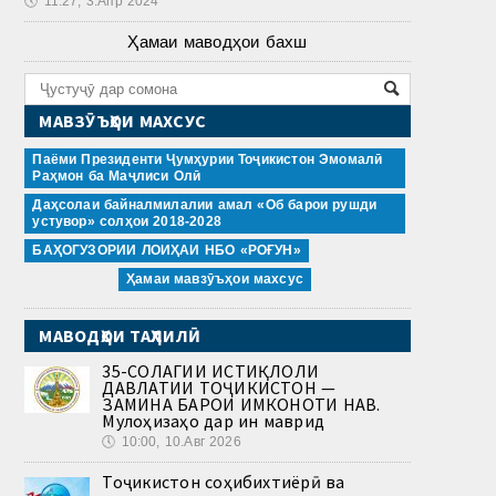
🕔
11:27, 3.Апр 2024
Ҳамаи маводҳои бахш
МАВЗӮЪҲОИ МАХСУС
Паёми Президенти Ҷумҳурии Тоҷикистон Эмомалӣ
Раҳмон ба Маҷлиси Олӣ
Даҳсолаи байналмилалии амал «Об барои рушди
устувор» солҳои 2018-2028
БАҲОГУЗОРИИ ЛОИҲАИ НБО «РОҒУН»
Ҳамаи мавзӯъҳои махсус
МАВОДҲОИ ТАҲЛИЛӢ
35-СОЛАГИИ ИСТИҚЛОЛИ
ДАВЛАТИИ ТОҶИКИСТОН —
ЗАМИНА БАРОИ ИМКОНОТИ НАВ.
Мулоҳизаҳо дар ин маврид
🕔
10:00, 10.Авг 2026
Тоҷикистон соҳибихтиёрӣ ва