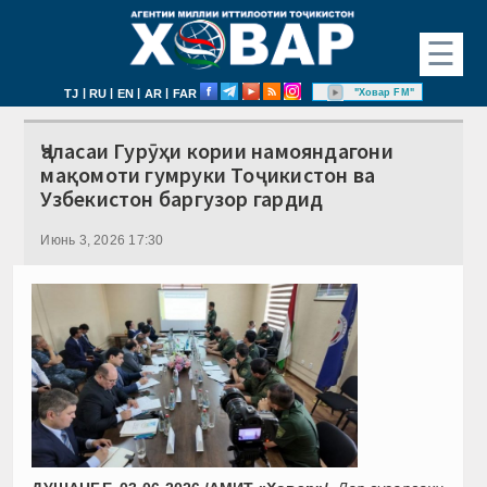
☰
|
|
|
|
"Ховар FM"
TJ
RU
EN
AR
FAR
Ҷаласаи Гурӯҳи кории намояндагони
мақомоти гумруки Тоҷикистон ва
Узбекистон баргузор гардид
Июнь 3, 2026 17:30