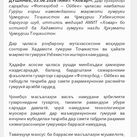
ДУШАНБЕ, 03.06.2026 /АМИТ «Ховар»/.
Дар гузаргоҳи
сарҳадии «Фотеҳобод – Ойбек» ҷаласаи навбатии
Гурӯҳи кории намояндагони мақомоти гумруки
Ҷумҳурии Тоҷикистон ва Ҷумҳурии Узбекистон
баргузор шуд, иттилоъ медиҳад АМИТ «Ховар» бо
истинод ба Хадамоти гумруки назди Ҳукумати
Ҷумҳурии Тоҷикистон.
Дар ҷаласа роҳбарону мутахассисони воҳидҳои
сохтории Хадамоти гумруки Тоҷикистон ва ҳайати
мақомоти гумруки Узбекистон иштирок намуданд.
Ҳадафи асосии ҷаласа рушди минбаъдаи ҳамкории
наздисарҳадӣ, баланд бардоштани самаранокии
фаъолияти гузаргоҳи сарҳадии «Фотеҳобод – Ойбек» ва
табодули таҷриба дар самти рақамикунонии расмиёти
гумрукӣ арзёбӣ гардид.
Ҷонибҳо масъалаҳои васеъ намудани қобилияти
гузаронидани гузаргоҳ, такмили равандҳои убури
сарҳади давлатӣ, ҷорӣ намудани технологияҳои
муосири рақамӣ дар маъмурикунонии гумрукӣ ва
инчунин мубодилаи таҷриба дар самти табдили рақамии
хизматрасониҳои гумрукиро баррасӣ намуданд.
Таваҷҷуҳи махсус ба баррасии масъалаҳои мушкилоте,