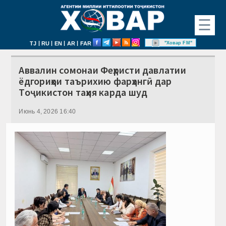
☰
|
|
|
|
"Ховар FM"
TJ
RU
EN
AR
FAR
Аввалин сомонаи Феҳристи давлатии
ёдгориҳои таърихию фарҳангӣ дар
Тоҷикистон таҳия карда шуд
Июнь 4, 2026 16:40