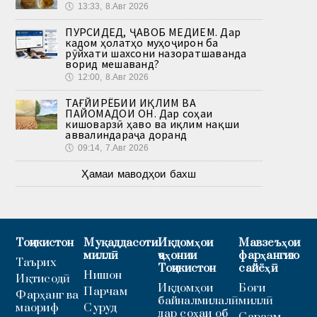
🕔
13:33, 8.Авг 2026
ПУРСИДЕД, ҶАВОБ МЕДИҲЕМ. Дар
кадом ҳолатҳо муҳоҷирон ба
рӯйхати шахсони назоратшаванда
ворид мешаванд?
🕔
12:00, 8.Авг 2026
ТАҒЙИРЁБИИ ИҚЛИМ ВА
ПАЙОМАДҲОИ ОН. Дар соҳаи
кишоварзӣ ҳаво ва иқлим нақши
аввалиндараҷа доранд
🕔
09:14, 7.Авг 2026
Ҳамаи маводҳои бахш
Тоҷикистон
Муқаддасоти
Иқдомҳои
Мавзеъҳои
миллӣ
ҷаҳонии
фарҳангию
Таърих
Тоҷикистон
сайёҳӣ
Нишон
Иқтисодӣ
Иқдомҳои
Боғи
Парчам
Фарҳанг ва
байналмилалӣ
миллӣ
маориф
Суруд
дар соҳаи об