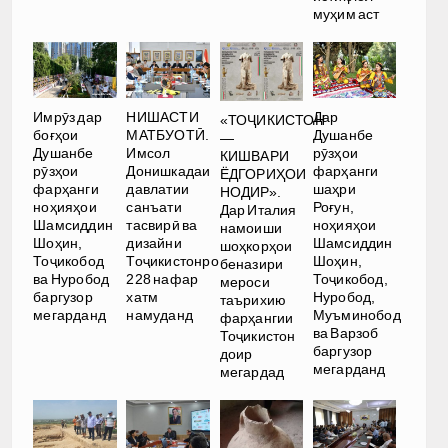
муҳим аст
Имрӯз дар
НИШАСТИ
Дар
«ТОҶИКИСТОН
боғҳои
МАТБУОТӢ.
Душанбе
—
Душанбе
Имсол
рӯзҳои
КИШВАРИ
рӯзҳои
Донишкадаи
фарҳанги
ЁДГОРИҲОИ
фарҳанги
давлатии
шаҳри
НОДИР».
ноҳияҳои
санъати
Роғун,
Дар Италия
Шамсиддин
тасвирӣ ва
ноҳияҳои
намоиши
Шоҳин,
дизайни
Шамсиддин
шоҳкорҳои
Тоҷикобод
Тоҷикистонро
Шоҳин,
беназири
ва Нуробод
228 нафар
Тоҷикобод,
мероси
баргузор
хатм
Нуробод,
таърихию
мегарданд
намуданд
Муъминобод
фарҳангии
ва Варзоб
Тоҷикистон
баргузор
доир
мегарданд
мегардад