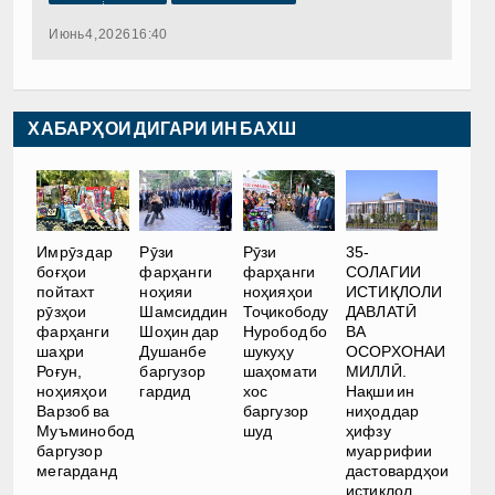
Июнь 4, 2026 16:40
ХАБАРҲОИ ДИГАРИ ИН БАХШ
35-
Имрӯз дар
Рӯзи
Рӯзи
СОЛАГИИ
боғҳои
фарҳанги
фарҳанги
ИСТИҚЛОЛИ
пойтахт
ноҳияи
ноҳияҳои
ДАВЛАТӢ
рӯзҳои
Шамсиддин
Тоҷикободу
ВА
фарҳанги
Шоҳин дар
Нуробод бо
ОСОРХОНАИ
шаҳри
Душанбе
шукуҳу
МИЛЛӢ.
Роғун,
баргузор
шаҳомати
Нақши ин
ноҳияҳои
гардид
хос
ниҳод дар
Варзоб ва
баргузор
ҳифзу
Муъминобод
шуд
муаррифии
баргузор
дастовардҳои
мегарданд
истиқлол