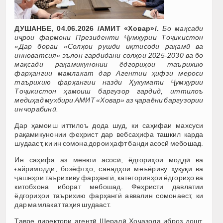
ДУШАНБЕ, 04.06.2026 /АМИТ «Ховар»/.
Бо мақсади
иҷрои фармони Президенти Ҷумҳурии Тоҷикистон
«Дар бораи «Солҳои рушди иқтисоди рақамӣ ва
инноватсия» эълон гардидани солҳои 2025-2030 ва бо
мақсади рақамикунонии ёдгориҳои таърихию
фарҳангии мамлакат дар Агентии ҳифзи мероси
таърихию фарҳангии назди Ҳукумати Ҷумҳурии
Тоҷикистон ҳамоиш баргузор гардид, иттилоъ
медиҳад мухбири АМИТ «Ховар» аз ҷараёни баргузории
ин чорабинӣ.
Дар ҳамоиш иттилоъ дода шуд, ки саҳифаи махсуси
рақамикунонии феҳрист дар вебсаҳифа ташкил карда
шудааст, ки ин сомона дорои ҳафт банди асосӣ мебошад.
Ин саҳифа аз менюи асосӣ, ёдгориҳои моддӣ ва
ғайримоддӣ, бозёфтҳо, санадҳои меъёриву ҳуқуқӣ ва
ҷашнҳои таърихиву фарҳангӣ, категорияҳои ёдгориҳо ва
китобхона иборат мебошад. Феҳристи давлатии
ёдгориҳои таърихию фарҳангӣ аввалин сомонаест, ки
дар мамлакат таҳия шудааст.
Тавре директори агентӣ Шералӣ Хоҷазода иброз дошт,