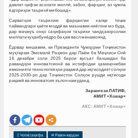
давлат-ҳифзи асолати миллӣ, забон, фарҳанг, аз ҷумла
ёдгориҳои таърихӣ мебошад».
Сарватҳои таърихию фарҳангии халқи тоҷик
пайвандгари ҳаёти моддӣ ва маънавии ниёгони мо буда,
дар маҷмуъ онҳо саҳифаҳои таърихи чандҳазорсолаи
миллати куҳанбунёдро ба ҳам васл менамоянд.
Ёдовар мешавем, ки Президенти Ҷумҳурии Тоҷикистон
муҳтарам Эмомалӣ Раҳмон дар Паём ба Маҷлиси Олӣ
16 декабри соли 2025 барои вусъат бахшидан ба
равандҳои инноватсионӣ ва истифодаи ҳамаҷонибаи
имконияти технологияҳои рақамӣ дар иқтисодиёт солҳои
2025-2030-ро дар Тоҷикистон Солҳои рушди иқтисоди
рақамӣ ва инноватсия эълон намуданд.
Зарангези ЛАТИФ,
АМИТ «Ховар»
АКС: АМИТ «Ховар»

Чопи саҳифа
✉
Равон кардан