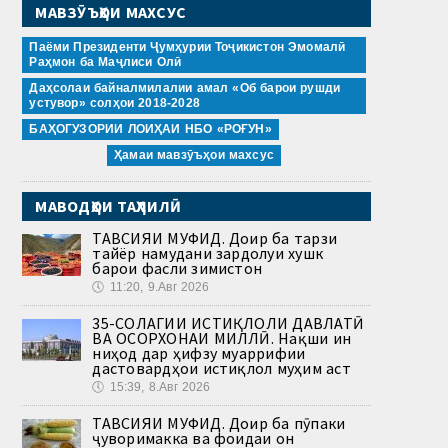
МАВЗӮЪҲОИ МАХСУС
Паёми Президенти Ҷумҳурии Тоҷикистон Эмомалӣ
Раҳмон ба Маҷлиси Олӣ
Даҳсолаи байналмилалии амал «Об барои рушди
устувор» солҳои 2018-2028
БАҲОГУЗОРИИ ЛОИҲАИ НБО «РОҒУН»
Ҳамаи мавзӯъҳои махсус
МАВОДҲОИ ТАҲЛИЛӢ
ТАВСИЯИ МУФИД. Доир ба тарзи
тайёр намудани зардолуи хушк
барои фасли зимистон
🕔
11:20, 9.Авг 2026
35-СОЛАГИИ ИСТИҚЛОЛИ ДАВЛАТӢ
ВА ОСОРХОНАИ МИЛЛӢ. Нақши ин
ниҳод дар ҳифзу муаррифии
дастовардҳои истиқлол муҳим аст
🕔
15:39, 8.Авг 2026
ТАВСИЯИ МУФИД. Доир ба пӯпаки
ҷуворимакка ва фоидаи он