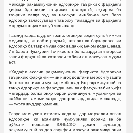
мақсади рақамикунонии ёдгориҳои таърихию фарҳангӣ
ҳифзи ёдгориҳои таърихию фарҳангӣ, эҳтиром ба
таърихи халқи худ ва наслҳои минбаъда аст. Зеро
ёдгориҳо таҷассумгари таъриху тамаддун ва фарҳанги
мардуми тоҷик маҳсуб мешаванд.
Таъкид карда шуд, ки технологияҳои зеҳни сунъӣ имкон
медиҳанд, ки сабти рақамӣ, назорат ва барқарорсозии
ёдгориҳо ба таври мушаххас ва дақиқ анҷом дода шавад.
Ин барои Ҷумҳурии Тоҷикистон бо назардошти мероси
ғании фарҳангӣ ва хатарҳои табиии он махсусан муҳим
аст.
«Ҳадафи асосии рақамикунонии феҳристи ёдгориҳои
таърихию фарҳангӣ — ин нигоҳ доштани мероси гузашта
бо технологияҳои муосир мебошад. Бо рақамикунонӣ на
танҳо ёдгориҳо аз фарсудашавӣ ва офатҳои табиӣ ҳифз
мегардад, балки онҳо барои донишҷӯён, муҳаққиқон ва
сайёҳони тамоми ҷаҳон дастрас гардонида мешавад»,
— гуфта шуд дар ҳамоиш.
Тавре масъулин иттилоъ доданд, дар марҳалаи аввал
ёдгориҳое, ки аҳамияти ҷумҳуриявӣ доранд ва ба
рӯйхати пешакии ЮНЕСКО дохил шудаанд,
рақамикунонӣ ва дар саҳифаи махсуси рақамикунонии