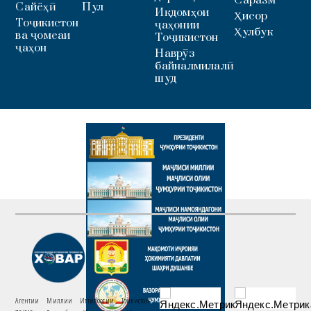
Саразм
Сайёҳӣ
Пул
Иқдомҳои
Ҳисор
Тоҷикистон
ҷаҳонии
Ҳулбук
ва ҷомеаи
Тоҷикистон
ҷаҳон
Наврӯз
байналмилалӣ
шуд
Агентии Миллии Иттилоотии Тоҷикистон