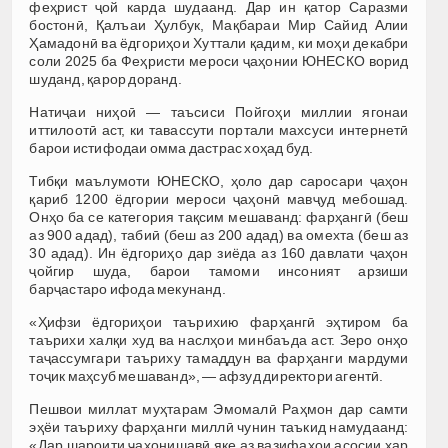
феҳрист ҷой карда шудаанд. Дар ин қатор Саразми
бостонӣ, Қалъаи Ҳулбук, Мақбараи Мир Сайид Алии
Ҳамадонӣ ва ёдгориҳои Хуттали қадим, ки моҳи декабри
соли 2025 ба Феҳристи мероси ҷаҳонии ЮНЕСКО ворид
шуданд, қарор доранд.
Натиҷаи ниҳоӣ — таъсиси Пойгоҳи миллии ягонаи
иттилоотӣ аст, ки тавассути портали махсуси интернетӣ
барои истифодаи омма дастрас хоҳад буд.
Тибқи маълумоти ЮНЕСКО, ҳоло дар саросари ҷаҳон
қариб 1200 ёдгории мероси ҷаҳонӣ мавҷуд мебошад.
Онҳо ба се категория тақсим мешаванд: фарҳангӣ (беш
аз 900 адад), табиӣ (беш аз 200 адад) ва омехта (беш аз
30 адад). Ин ёдгориҳо дар зиёда аз 160 давлати ҷаҳон
ҷойгир шуда, барои тамоми инсоният арзиши
барҷастаро ифода мекунанд.
«Ҳифзи ёдгориҳои таърихию фарҳангӣ эҳтиром ба
таърихи халқи худ ва наслҳои минбаъда аст. Зеро онҳо
таҷассумгари таъриху тамаддун ва фарҳанги мардуми
тоҷик маҳсуб мешаванд», — афзуд директори агентӣ.
Пешвои миллат муҳтарам Эмомалӣ Раҳмон дар самти
эҳёи таъриху фарҳанги миллӣ чунин таъкид намудаанд:
«Дар шароити ҷаҳонишавӣ яке аз вазифаҳои асосии ҳар