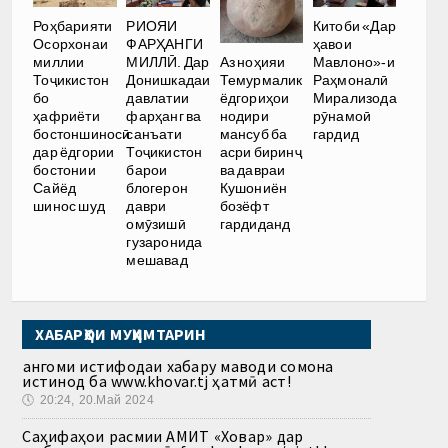
Роҳбарияти
РИОЯИ
Китоби «Дар
Осорхонаи
ФАРҲАНГИ
ҳавои
Аз ноҳияи
миллии
МИЛЛӢ. Дар
Мавлоно»-и
Темурмалик
Тоҷикистон
Донишкадаи
Раҳмоналӣ
ёдгориҳои
бо
давлатии
Мирализода
нодири
ҳафриёти
фарҳанг ва
рӯнамоӣ
мансуб ба
бостоншиносӣ
санъати
гардид
асри биринҷ
дар ёдгории
Тоҷикистон
ва давраи
бостонии
барои
Кушониён
Сайёд
блогерон
бозёфт
шинос шуд
даври
гардиданд
омӯзишӣ
гузаронида
мешавад
ХАБАРҲОИ МУҲИМТАРИН
Ҳангоми истифодаи хабару маводи сомона
истинод ба www.khovar.tj ҳатмӣ аст!
🕔
20:24, 20.Май 2024
Саҳифаҳои расмии АМИТ «Ховар» дар