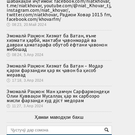
шабакаҳои иҷтимоӣ: facebook.com/niatkhovar,
t.me/niatkhovar, youtube.com/@niat_Khovar_tj,
instagram.com/niat_khovar/,
twitter.com/niatkhovar, Радиои Ховар 101.5 fm,
facebook.com/khovarfm/
🕔
08:23, 20.Май 2024
Эмомалӣ Раҳмон: Хизмат ба Ватан, яъне
хизмати ҳарбӣ, мактаби ҷавонмардӣ ва
давраи ҳаматарафа обутоб ёфтани ҷавонон
мебошад
🕔
08:24, 5.Апр 2024
Эмомалӣ Раҳмон: Хизмат ба Ватан – Модар
қарзи фарзандии ҳар як ҷавон ба ҳисоб
меравад
🕔
17:18, 3.Апр 2024
Эмомалӣ Раҳмон: Ман ҳамчун Сарфармондеҳи
Олии Қувваҳои Мусаллаҳ ҳар як сарбозро
мисли фарзанди худ дӯст медорам
🕔
11:27, 3.Апр 2024
Ҳамаи маводҳои бахш