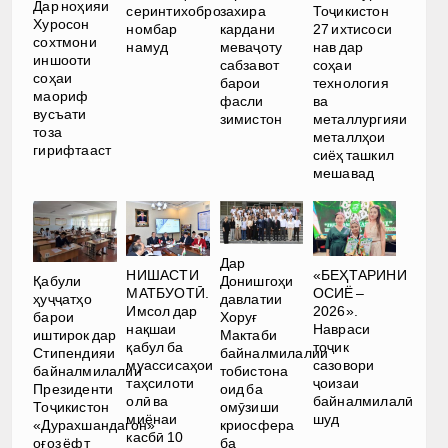
Дар ноҳияи
серинтихобро
захира
Тоҷикистон
Хуросон
номбар
кардани
27 ихтисоси
сохтмони
намуд
меваҷоту
нав дар
иншооти
сабзавот
соҳаи
соҳаи
барои
технология
маориф
фасли
ва
вусъати
зимистон
металлургияи
тоза
металлҳои
гирифтааст
сиёҳ ташкил
мешавад
Дар
НИШАСТИ
«БЕҲТАРИНИ
Қабули
Донишгоҳи
МАТБУОТӢ.
ОСИЁ –
ҳуҷҷатҳо
давлатии
Имсол дар
2026».
барои
Хоруғ
нақшаи
Навраси
иштирок дар
Мактаби
қабул ба
тоҷик
Стипендияи
байналмилалии
муассисаҳои
сазовори
байналмилалии
тобистона
таҳсилоти
ҷоизаи
Президенти
оид ба
олӣ ва
байналмилалӣ
Тоҷикистон
омӯзиши
миёнаи
шуд
«Дурахшандагон»
криосфера
касбӣ 10
оғоз ёфт
ба