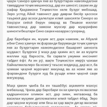
ҷаҳон Синоро ҳамчун яке аз бузургтарин намояндагони
тамаддуни тоҷик мешиносад, дар ин шинохт, саҳми ин ду
нафар Қаҳрамони Тоҷикистон хеле бузург мебошад.
Зеро устод Айнӣ тавонист дар давраи бисёр ҳассоси
таърихӣ дар асоси далелҳои илмӣ шахсияти Синоро аз
баҳсҳои сиёсӣ берун оварад ва Пешвои миллат
тавонистанд дар замони муосир дар муаррифию
шинохти бештари Сино саҳми назаррас гузоранд.
Дар баробари ин, муҳим аст, дарк намоем, ки Абуалӣ
ибни Сино ҳамчун як фарзанди баруманди тоҷик ҳамчун
яке аз бузургтарин намояндагони башарият шинохта
шудааст. Бузургии ӯ маҳз дар ҳамин аст, ки аз муҳити
миллии худ бархоста, ба сарвати умумии инсоният
табдил ёфт. Аз ин рӯ, вақте Тоҷикистон имрӯз ҷоизаи
байналмилалиро ба номи ӯ таъсис медиҳад, дар асл, ба
ҷомеаи ҷаҳонӣ муроҷиат мекунад ва аз номи яке аз
фарзандони бузурги худ ба рушди илми ҷаҳонӣ саҳм
мегузорад.
Маҳз ҳамин ҷанба ба ин ташаббус аҳамияти махсус
мебахшад. Ҷоиза дар баробари он ки ҳамчун як василаи
қадршиносии олимон аст, дар зимн, метавонад ба
василаи муҳими дипломатияи илмӣ табдил ёбад. Зеро
дар ҷаҳони муосир илм беш аз ҳар вақти дигар василаи