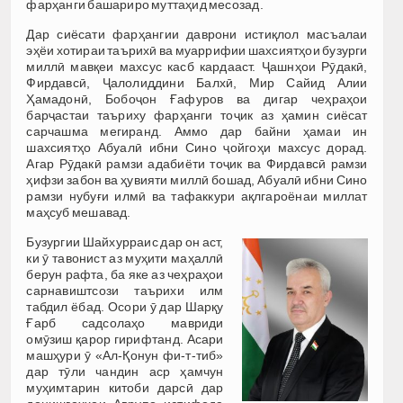
фарҳанги башариро муттаҳид месозад.
Дар сиёсати фарҳангии даврони истиқлол масъалаи
эҳёи хотираи таърихӣ ва муаррифии шахсиятҳои бузурги
миллӣ мавқеи махсус касб кардааст. Ҷашнҳои Рӯдакӣ,
Фирдавсӣ, Ҷалолиддини Балхӣ, Мир Сайид Алии
Ҳамадонӣ, Бобоҷон Ғафуров ва дигар чеҳраҳои
барҷастаи таъриху фарҳанги тоҷик аз ҳамин сиёсат
сарчашма мегиранд. Аммо дар байни ҳамаи ин
шахсиятҳо Абуалӣ ибни Сино ҷойгоҳи махсус дорад.
Агар Рӯдакӣ рамзи адабиёти тоҷик ва Фирдавсӣ рамзи
ҳифзи забон ва ҳувияти миллӣ бошад, Абуалӣ ибни Сино
рамзи нубуғи илмӣ ва тафаккури ақлгароёнаи миллат
маҳсуб мешавад.
Бузургии Шайхурраис дар он аст,
ки ӯ тавонист аз муҳити маҳаллӣ
берун рафта, ба яке аз чеҳраҳои
сарнавиштсози таърихи илм
табдил ёбад. Осори ӯ дар Шарқу
Ғарб садсолаҳо мавриди
омӯзиш қарор гирифтанд. Асари
машҳури ӯ «Ал-Қонун фи-т-тиб»
дар тӯли чандин аср ҳамчун
муҳимтарин китоби дарсӣ дар