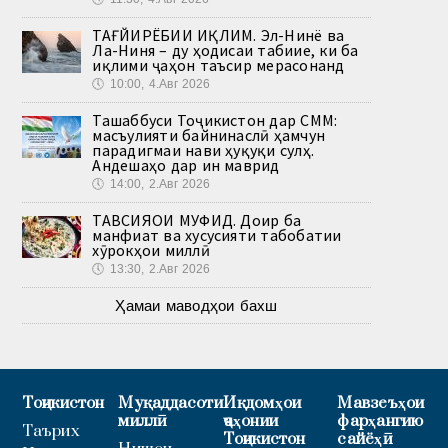
ТАҒЙИРЁБИИ ИҚЛИМ. Эл-Нинё ва
Ла-Ниня – ду ҳодисаи табиие, ки ба
иқлими ҷаҳон таъсир мерасонанд
🕔
10:00, 4.Авг 2026
Ташаббуси Тоҷикистон дар СММ:
масъулияти байнинаслӣ ҳамчун
парадигмаи нави ҳуқуқи сулҳ.
Андешаҳо дар ин маврид
🕔
14:00, 2.Авг 2026
ТАВСИЯҲОИ МУФИД. Доир ба
манфиат ва хусусияти табобатии
хӯрокҳои миллӣ
🕔
13:30, 2.Авг 2026
Ҳамаи маводҳои бахш
Тоҷикистон
Муқаддасоти
Иқдомҳои
Мавзеъҳои
миллӣ
ҷаҳонии
фарҳангию
Таърих
Тоҷикистон
сайёҳӣ