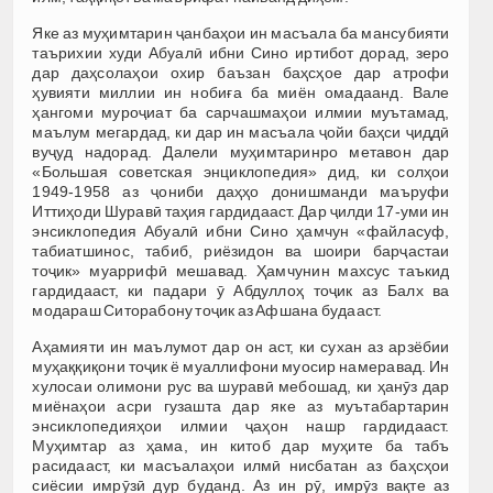
Яке аз муҳимтарин ҷанбаҳои ин масъала ба мансубияти
таърихии худи Абуалӣ ибни Сино иртибот дорад, зеро
дар даҳсолаҳои охир баъзан баҳсҳое дар атрофи
ҳувияти миллии ин нобиға ба миён омадаанд. Вале
ҳангоми муроҷиат ба сарчашмаҳои илмии муътамад,
маълум мегардад, ки дар ин масъала ҷойи баҳси ҷиддӣ
вуҷуд надорад. Далели муҳимтаринро метавон дар
«Большая советская энциклопедия» дид, ки солҳои
1949-1958 аз ҷониби даҳҳо донишманди маъруфи
Иттиҳоди Шуравӣ таҳия гардидааст. Дар ҷилди 17-уми ин
энсиклопедия Абуалӣ ибни Сино ҳамчун «файласуф,
табиатшинос, табиб, риёзидон ва шоири барҷастаи
тоҷик» муаррифӣ мешавад. Ҳамчунин махсус таъкид
гардидааст, ки падари ӯ Абдуллоҳ тоҷик аз Балх ва
модараш Ситорабону тоҷик аз Афшана будааст.
Аҳамияти ин маълумот дар он аст, ки сухан аз арзёбии
муҳаққиқони тоҷик ё муаллифони муосир намеравад. Ин
хулосаи олимони рус ва шуравӣ мебошад, ки ҳанӯз дар
миёнаҳои асри гузашта дар яке аз муътабартарин
энсиклопедияҳои илмии ҷаҳон нашр гардидааст.
Муҳимтар аз ҳама, ин китоб дар муҳите ба табъ
расидааст, ки масъалаҳои илмӣ нисбатан аз баҳсҳои
сиёсии имрӯзӣ дур буданд. Аз ин рӯ, имрӯз вақте аз