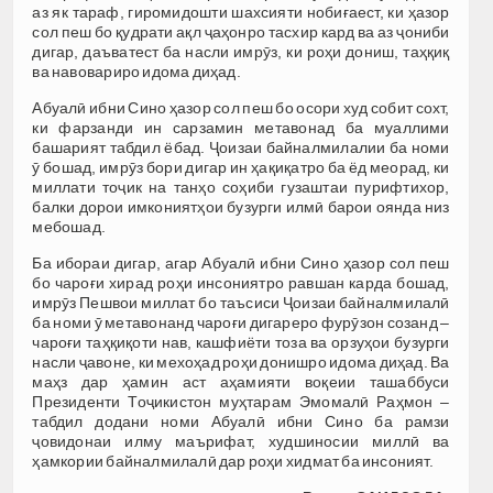
аз як тараф, гиромидошти шахсияти нобиғаест, ки ҳазор
сол пеш бо қудрати ақл ҷаҳонро тасхир кард ва аз ҷониби
дигар, даъватест ба насли имрӯз, ки роҳи дониш, таҳқиқ
ва навовариро идома диҳад.
Абуалӣ ибни Сино ҳазор сол пеш бо осори худ собит сохт,
ки фарзанди ин сарзамин метавонад ба муаллими
башарият табдил ёбад. Ҷоизаи байналмилалии ба номи
ӯ бошад, имрӯз бори дигар ин ҳақиқатро ба ёд меорад, ки
миллати тоҷик на танҳо соҳиби гузаштаи пурифтихор,
балки дорои имкониятҳои бузурги илмӣ барои оянда низ
мебошад.
Ба ибораи дигар, агар Абуалӣ ибни Сино ҳазор сол пеш
бо чароғи хирад роҳи инсониятро равшан карда бошад,
имрӯз Пешвои миллат бо таъсиси Ҷоизаи байналмилалӣ
ба номи ӯ метавонанд чароғи дигареро фурӯзон созанд –
чароғи таҳқиқоти нав, кашфиёти тоза ва орзуҳои бузурги
насли ҷавоне, ки мехоҳад роҳи донишро идома диҳад. Ва
маҳз дар ҳамин аст аҳамияти воқеии ташаббуси
Президенти Тоҷикистон муҳтарам Эмомалӣ Раҳмон –
табдил додани номи Абуалӣ ибни Сино ба рамзи
ҷовидонаи илму маърифат, худшиносии миллӣ ва
ҳамкории байналмилалӣ дар роҳи хидмат ба инсоният.