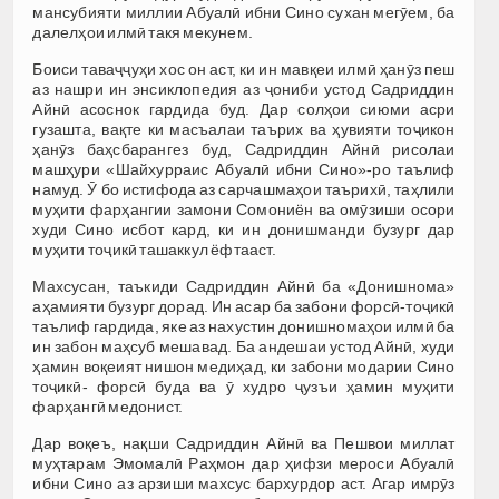
мансубияти миллии Абуалӣ ибни Сино сухан мегӯем, ба
далелҳои илмӣ такя мекунем.
Боиси таваҷҷуҳи хос он аст, ки ин мавқеи илмӣ ҳанӯз пеш
аз нашри ин энсиклопедия аз ҷониби устод Садриддин
Айнӣ асоснок гардида буд. Дар солҳои сиюми асри
гузашта, вақте ки масъалаи таърих ва ҳувияти тоҷикон
ҳанӯз баҳсбарангез буд, Садриддин Айнӣ рисолаи
машҳури «Шайхурраис Абуалӣ ибни Сино»-ро таълиф
намуд. Ӯ бо истифода аз сарчашмаҳои таърихӣ, таҳлили
муҳити фарҳангии замони Сомониён ва омӯзиши осори
худи Сино исбот кард, ки ин донишманди бузург дар
муҳити тоҷикӣ ташаккул ёфтааст.
Махсусан, таъкиди Садриддин Айнӣ ба «Донишнома»
аҳамияти бузург дорад. Ин асар ба забони форсӣ-тоҷикӣ
таълиф гардида, яке аз нахустин донишномаҳои илмӣ ба
ин забон маҳсуб мешавад. Ба андешаи устод Айнӣ, худи
ҳамин воқеият нишон медиҳад, ки забони модарии Сино
тоҷикӣ- форсӣ буда ва ӯ худро ҷузъи ҳамин муҳити
фарҳангӣ медонист.
Дар воқеъ, нақши Садриддин Айнӣ ва Пешвои миллат
муҳтарам Эмомалӣ Раҳмон дар ҳифзи мероси Абуалӣ
ибни Сино аз арзиши махсус бархурдор аст. Агар имрӯз