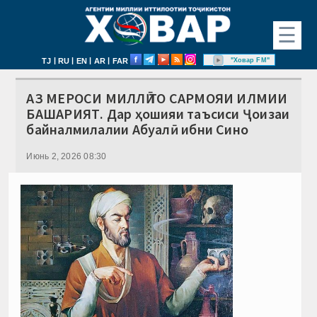
☰
|
|
|
|
"Ховар FM"
TJ
RU
EN
AR
FAR
АЗ МЕРОСИ МИЛЛӢ ТО САРМОЯИ ИЛМИИ
БАШАРИЯТ. Дар ҳошияи таъсиси Ҷоизаи
байналмилалии Абуалӣ ибни Сино
Июнь 2, 2026 08:30