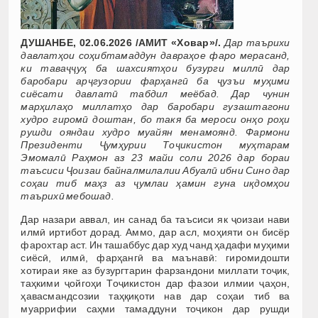
ДУШАНБЕ, 02.06.2026 /АМИТ «Ховар»/.
Дар таърихи
давлатҳои соҳибтамаддун давраҳое фаро мерасанд,
ки таваҷҷуҳ ба шахсиятҳои бузурги миллӣ дар
баробари арҷгузории фарҳангӣ ба ҷузъи муҳими
сиёсати давлатӣ табдил меёбад. Дар чунин
марҳилаҳо миллатҳо дар баробари гузаштагони
худро гиромӣ доштан, бо такя ба мероси онҳо роҳи
рушди ояндаи худро муайян менамоянд. Фармони
Президенти Ҷумҳурии Тоҷикистон муҳтарам
Эмомалӣ Раҳмон аз 23 майи соли 2026 дар бораи
таъсиси Ҷоизаи байналмилалии Абуалӣ ибни Сино дар
соҳаи тиб маҳз аз ҷумлаи ҳамин гуна иқдомҳои
таърихӣ мебошад.
Дар назари аввал, ин санад ба таъсиси як ҷоизаи нави
илмӣ иртибот дорад. Аммо, дар асл, моҳияти он бисёр
фарохтар аст. Ин ташаббус дар худ чанд ҳадафи муҳими
сиёсӣ, илмӣ, фарҳангӣ ва маънавӣ: гиромидошти
хотираи яке аз бузургтарин фарзандони миллати тоҷик,
таҳкими ҷойгоҳи Тоҷикистон дар фазои илмии ҷаҳон,
ҳавасмандсозии таҳқиқоти нав дар соҳаи тиб ва
муаррифии саҳми тамаддуни тоҷикон дар рушди