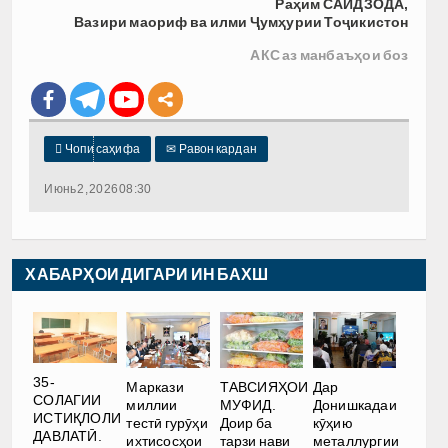
Раҳим САИДЗОДА,
В
азири маориф ва илм
и
Ҷумҳурии Тоҷикистон
АКС аз манбаъҳои боз

Чопи саҳифа
✉
Равон кардан
Июнь 2, 2026 08:30
ХАБАРҲОИ ДИГАРИ ИН БАХШ
35-
Маркази
ТАВСИЯҲОИ
Дар
СОЛАГИИ
миллии
МУФИД.
Донишкадаи
ИСТИҚЛОЛИ
тестӣ гурӯҳи
Доир ба
кӯҳию
ДАВЛАТӢ.
ихтисосҳои
тарзи нави
металлургии