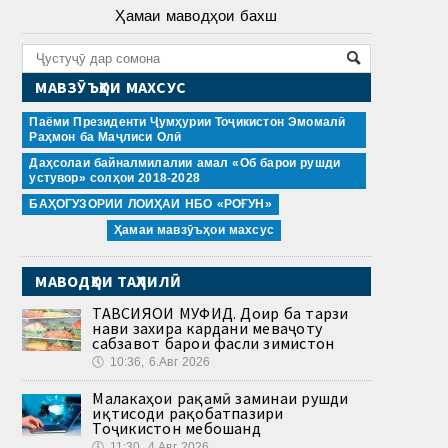
Ҳамаи маводҳои бахш
МАВЗӮЪҲОИ МАХСУС
Паёми Президенти Ҷумҳурии Тоҷикистон Эмомалӣ
Раҳмон ба Маҷлиси Олӣ
Даҳсолаи байналмилалии амал «Об барои рушди
устувор» солҳои 2018-2028
БАҲОГУЗОРИИ ЛОИҲАИ НБО «РОҒУН»
Ҳамаи мавзӯъҳои махсус
МАВОДҲОИ ТАҲЛИЛӢ
ТАВСИЯҲОИ МУФИД. Доир ба тарзи
нави захира кардани меваҷоту
сабзавот барои фасли зимистон
🕔
10:36, 6.Авг 2026
Малакаҳои рақамӣ заминаи рушди
иқтисоди рақобатпазири
Тоҷикистон мебошанд
🕔
11:30, 4.Авг 2026