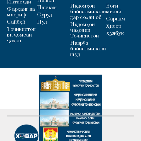
Нишон
Иқтисодӣ
Иқдомҳои
Боғи
Парчам
Фарҳанг ва
байналмилалӣ
миллӣ
маориф
Суруд
дар соҳаи об
Саразм
Сайёҳӣ
Пул
Иқдомҳои
Ҳисор
Тоҷикистон
ҷаҳонии
Ҳулбук
ва ҷомеаи
Тоҷикистон
ҷаҳон
Наврӯз
байналмилалӣ
шуд