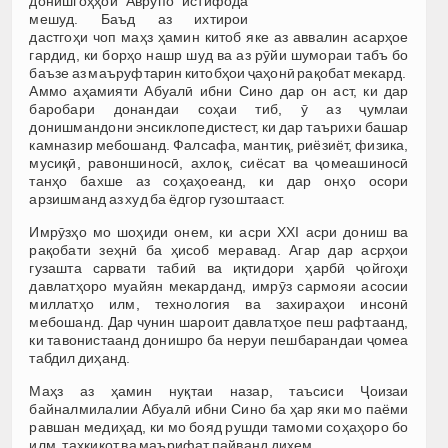
донишгоҳҳои Аврупо истифода
мешуд. Баъд аз ихтирои
дастгоҳи чоп маҳз ҳамин китоб яке аз аввалин асарҳое
гардид, ки борҳо нашр шуд ва аз рӯйи шумораи табъ бо
баъзе аз маъруфтарин китобҳои ҷаҳонӣ рақобат мекард.
Аммо аҳамияти Абуалӣ ибни Сино дар он аст, ки дар
баробари донандаи соҳаи тиб, ӯ аз ҷумлаи
донишмандони энсиклопедистест, ки дар таърихи башар
камназир мебошанд. Фалсафа, мантиқ, риёзиёт, физика,
мусиқӣ, равоншиносӣ, ахлоқ, сиёсат ва ҷомеашиносӣ
танҳо бахше аз соҳаҳоеанд, ки дар онҳо осори
арзишманд аз худ ба ёдгор гузоштааст.
Имрӯзҳо мо шоҳиди онем, ки асри XXI асри дониш ва
рақобати зеҳнӣ ба ҳисоб меравад. Агар дар асрҳои
гузашта сарвати табиӣ ва иқтидори ҳарбӣ ҷойгоҳи
давлатҳоро муайян мекарданд, имрӯз сармояи асосии
миллатҳо илм, технология ва захираҳои инсонӣ
мебошанд. Дар чунин шароит давлатҳое пеш рафтаанд,
ки тавонистаанд донишро ба неруи пешбарандаи ҷомеа
табдил диҳанд.
Маҳз аз ҳамин нуқтаи назар, таъсиси Ҷоизаи
байналмилалии Абуалӣ ибни Сино ба ҳар яки мо паёми
равшан медиҳад, ки мо бояд рушди тамоми соҳаҳоро бо
илм, таҳқиқот ва маърифат пайванд диҳем.