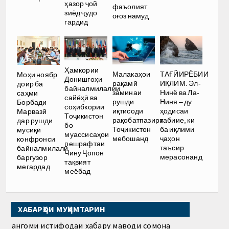
ҳазор ҷой
фаъолият
зиёд ҷудо
оғоз намуд
гардид
Ҳамкории
Малакаҳои
ТАҒЙИРЁБИИ
Моҳи ноябр
Донишгоҳи
рақамӣ
ИҚЛИМ. Эл-
доир ба
байналмилалии
заминаи
Нинё ва Ла-
саҳми
сайёҳӣ ва
рушди
Ниня – ду
Борбади
соҳибкории
иқтисоди
ҳодисаи
Марвазӣ
Тоҷикистон
рақобатпазири
табиие, ки
дар рушди
бо
Тоҷикистон
ба иқлими
мусиқӣ
муассисаҳои
мебошанд
ҷаҳон
конфронси
пешрафтаи
таъсир
байналмилалӣ
Чину Ҷопон
мерасонанд
баргузор
тақвият
мегардад
меёбад
ХАБАРҲОИ МУҲИМТАРИН
Ҳангоми истифодаи хабару маводи сомона