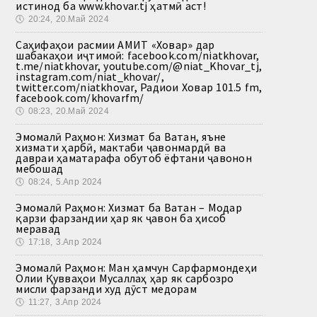
истинод ба www.khovar.tj ҳатмӣ аст!
🕔
20:24, 20.Май 2024
Саҳифаҳои расмии АМИТ «Ховар» дар
шабакаҳои иҷтимоӣ: facebook.com/niatkhovar,
t.me/niatkhovar, youtube.com/@niat_Khovar_tj,
instagram.com/niat_khovar/,
twitter.com/niatkhovar, Радиои Ховар 101.5 fm,
facebook.com/khovarfm/
🕔
08:23, 20.Май 2024
Эмомалӣ Раҳмон: Хизмат ба Ватан, яъне
хизмати ҳарбӣ, мактаби ҷавонмардӣ ва
давраи ҳаматарафа обутоб ёфтани ҷавонон
мебошад
🕔
08:24, 5.Апр 2024
Эмомалӣ Раҳмон: Хизмат ба Ватан – Модар
қарзи фарзандии ҳар як ҷавон ба ҳисоб
меравад
🕔
17:18, 3.Апр 2024
Эмомалӣ Раҳмон: Ман ҳамчун Сарфармондеҳи
Олии Қувваҳои Мусаллаҳ ҳар як сарбозро
мисли фарзанди худ дӯст медорам
🕔
11:27, 3.Апр 2024