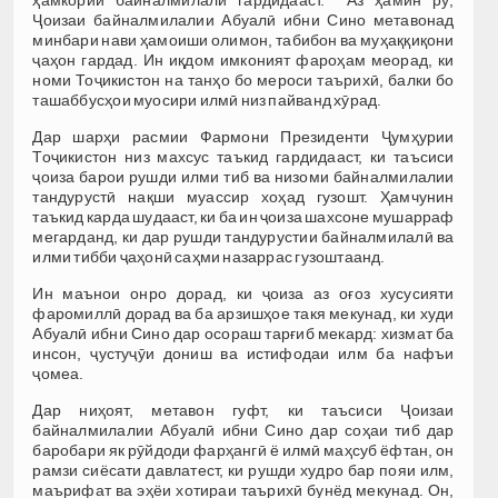
ҳамкории байналмилалӣ гардидааст. Аз ҳамин рӯ,
Ҷоизаи байналмилалии Абуалӣ ибни Сино метавонад
минбари нави ҳамоиши олимон, табибон ва муҳаққиқони
ҷаҳон гардад. Ин иқдом имконият фароҳам меорад, ки
номи Тоҷикистон на танҳо бо мероси таърихӣ, балки бо
ташаббусҳои муосири илмӣ низ пайванд хӯрад.
Дар шарҳи расмии Фармони Президенти Ҷумҳурии
Тоҷикистон низ махсус таъкид гардидааст, ки таъсиси
ҷоиза барои рушди илми тиб ва низоми байналмилалии
тандурустӣ нақши муассир хоҳад гузошт. Ҳамчунин
таъкид карда шудааст, ки ба ин ҷоиза шахсоне мушарраф
мегарданд, ки дар рушди тандурустии байналмилалӣ ва
илми тибби ҷаҳонӣ саҳми назаррас гузоштаанд.
Ин маънои онро дорад, ки ҷоиза аз оғоз хусусияти
фаромиллӣ дорад ва ба арзишҳое такя мекунад, ки худи
Абуалӣ ибни Сино дар осораш тарғиб мекард: хизмат ба
инсон, ҷустуҷӯи дониш ва истифодаи илм ба нафъи
ҷомеа.
Дар ниҳоят, метавон гуфт, ки таъсиси Ҷоизаи
байналмилалии Абуалӣ ибни Сино дар соҳаи тиб дар
баробари як рӯйдоди фарҳангӣ ё илмӣ маҳсуб ёфтан, он
рамзи сиёсати давлатест, ки рушди худро бар пояи илм,
маърифат ва эҳёи хотираи таърихӣ бунёд мекунад. Он,