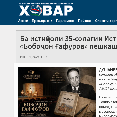
Асосӣ
Президент
Парламент
Пойтахт
Сиёсати хор
Ба истиқболи 35-солагии И
«Бобоҷон Ғафуров» пешка
Июнь 4, 2026 11:00
ДУШАНБЕ,
солагии 
мақсад да
«Бобоҷон 
АМИТ
«Хо
Намоиш ба
Тоҷикисто
номаҳо в
мебарад, 
муборизаҳ