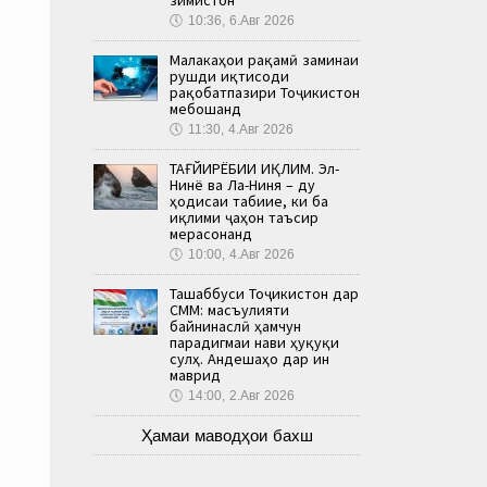
🕔
10:36, 6.Авг 2026
Малакаҳои рақамӣ заминаи
рушди иқтисоди
рақобатпазири Тоҷикистон
мебошанд
🕔
11:30, 4.Авг 2026
ТАҒЙИРЁБИИ ИҚЛИМ. Эл-
Нинё ва Ла-Ниня – ду
ҳодисаи табиие, ки ба
иқлими ҷаҳон таъсир
мерасонанд
🕔
10:00, 4.Авг 2026
Ташаббуси Тоҷикистон дар
СММ: масъулияти
байнинаслӣ ҳамчун
парадигмаи нави ҳуқуқи
сулҳ. Андешаҳо дар ин
маврид
🕔
14:00, 2.Авг 2026
Ҳамаи маводҳои бахш