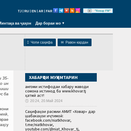
|
|
|
|
"Ховар FM"
TJ
RU
EN
AR
FAR
Минтақа ва ҷаҳон
Дар бораи мо

Чопи саҳифа
✉
Равон кардан
ХАБАРҲОИ МУҲИМТАРИН
 35-
о ин
Ҳангоми истифодаи хабару маводи
оиши
сомона истинод ба www.khovar.tj
с ба
ҳатмӣ аст!
🕔
20:24, 20.Май 2024
мони
Саҳифаҳои расмии АМИТ «Ховар» дар
рихӣ,
шабакаҳои иҷтимоӣ:
врае
facebook.com/niatkhovar,
t.me/niatkhovar,
аҳсу
youtube.com/@niat_Khovar_tj,