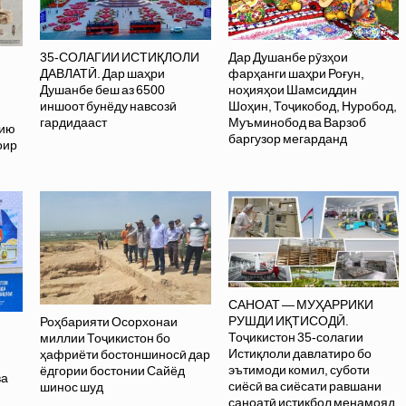
35-СОЛАГИИ ИСТИҚЛОЛИ
Дар Душанбе рӯзҳои
ДАВЛАТӢ. Дар шаҳри
фарҳанги шаҳри Роғун,
Душанбе беш аз 6500
ноҳияҳои Шамсиддин
иншоот бунёду навсозӣ
Шоҳин, Тоҷикобод, Нуробод,
гардидааст
Муъминобод ва Варзоб
хию
баргузор мегарданд
оир
САНОАТ — МУҲАРРИКИ
РУШДИ ИҚТИСОДӢ.
Роҳбарияти Осорхонаи
Тоҷикистон 35-солагии
миллии Тоҷикистон бо
Истиқлоли давлатиро бо
ҳафриёти бостоншиносӣ дар
эътимоди комил, суботи
ёдгории бостонии Сайёд
ва
сиёсӣ ва сиёсати равшани
шинос шуд
саноатӣ истиқбол менамояд