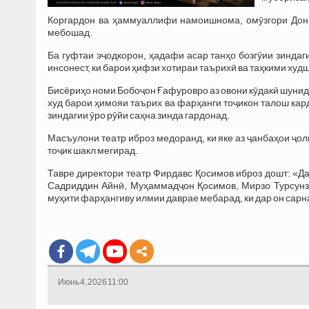
Коргардон ва ҳаммуаллифи намоишнома, омӯзгори Дони
мебошад.
Ба гуфтаи эҷодкорон, ҳадафи асар танҳо бозгӯии зиндаг
инсонест, ки барои ҳифзи хотираи таърихӣ ва таҳкими ху
Бисёриҳо номи Бобоҷон Ғафуровро аз овони кӯдакӣ шунида
худ барои ҳимояи таърих ва фарҳанги тоҷикон талош к
зиндагии ӯро рӯйи саҳна зинда гардонад.
Масъулони театр иброз медоранд, ки яке аз ҷанбаҳои ҷол
тоҷик шакл мегирад.
Тавре директори театр Фирдавс Қосимов иброз дошт: «
Садриддин Айнӣ, Муҳаммадҷон Қосимов, Мирзо Турсунз
муҳити фарҳангиву илмии даврае мебарад, ки дар он сарн
Июнь 4, 2026 11:00