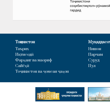
Тоҷикистони
соҳибистиқлол» рӯнамо
гардид
Тоҷикистон
Муқаддасо
Таърих
Нишон
Иқтисодӣ
Парчам
Фарҳанг ва маориф
Суруд
Сайёҳӣ
Пул
Тоҷикистон ва ҷомеаи ҷаҳон