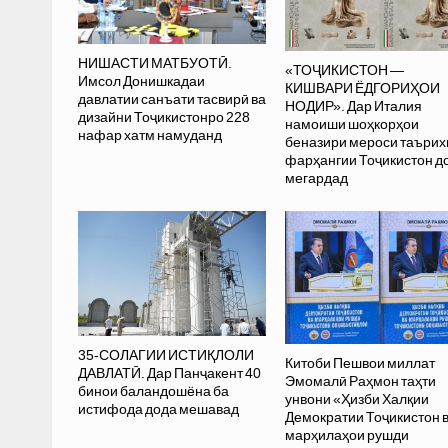
НИШАСТИ МАТБУОТӢ.
«ТОҶИКИСТОН —
Имсол Донишкадаи
КИШВАРИ ЁДГОРИҲОИ
давлатии санъати тасвирӣ ва
НОДИР». Дар Италия
дизайни Тоҷикистонро 228
намоиши шоҳкорҳои
нафар хатм намуданд
беназири мероси таъри
фарҳангии Тоҷикистон д
мегардад
35-СОЛАГИИ ИСТИҚЛОЛИ
Китоби Пешвои миллат
ДАВЛАТӢ. Дар Панҷакент 40
Эмомалӣ Раҳмон таҳти
бинои баландошёна ба
унвони «Ҳизби Халқии
истифода дода мешавад
Демократии Тоҷикистон 
марҳилаҳои рушди