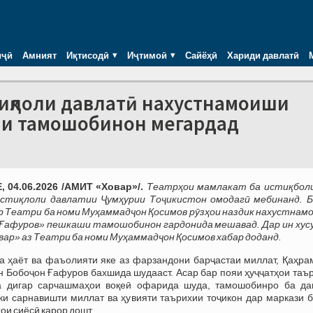
иҷӣ
Амният
Иқтисодӣ
Иҷтимоӣ
Сайёҳӣ
Хариди давлатӣ
стиқлоли давлатӣ нахустнамоиши
ши тамошобинон мегардад
 04.06.2026 /АМИТ «Ховар»/.
Театрҳои мамлакат ба истиқболи
Истиқлоли давлатии Ҷумҳурии Тоҷикистон омодагӣ мебинанд. Б
р Театри ба номи Муҳаммадҷон Қосимов рӯзҳои наздик нахустнам
Ғафуров» пешкаши тамошобинон гардонида мешавад. Дар ин хусу
вар» аз Театри ба номи Муҳаммадҷон Қосимов хабар доданд.
 ҳаёт ва фаъолияти яке аз фарзандони барҷастаи миллат, Қаҳра
н Бобоҷон Ғафуров бахшида шудааст. Асар бар пояи ҳуҷҷатҳои таъ
а дигар сарчашмаҳои воқеӣ офарида шуда, тамошобинро ба да
ки сарнавишти миллат ва ҳувияти таърихии тоҷикон дар маркази б
ои сиёсӣ қарор дошт.