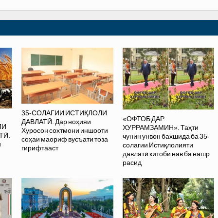
35-СОЛАГИИ ИСТИҚЛОЛИ
«ОФТОБ ДАР
ДАВЛАТӢ. Дар ноҳияи
ЛИ
ХУРРАМЗАМИН». Таҳти
Хуросон сохтмони иншооти
ТӢ.
чунин унвон бахшида ба 35-
соҳаи маориф вусъати тоза
и
солагии Истиқлолияти
гирифтааст
давлатӣ китоби нав ба нашр
расид