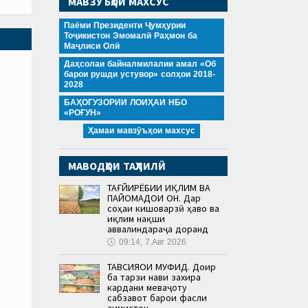
МАВЗӮЪҲОИ МАХСУС
Паёми Президенти Ҷумҳурии
Тоҷикистон Эмомалӣ Раҳмон ба
Маҷлиси Олӣ
Даҳсолаи байналмилалии амал «Об
барои рушди устувор» солҳои 2018-
2028
БАҲОГУЗОРИИ ЛОИҲАИ НБО
«РОҒУН»
Ҳамаи мавзӯъҳои махсус
МАВОДҲОИ ТАҲЛИЛӢ
ТАҒЙИРЁБИИ ИҚЛИМ ВА
ПАЙОМАДҲОИ ОН. Дар
соҳаи кишоварзӣ ҳаво ва
иқлим нақши
аввалиндараҷа доранд
🕔
09:14, 7.Авг 2026
ТАВСИЯҲОИ МУФИД. Доир
ба тарзи нави захира
кардани меваҷоту
сабзавот барои фасли
зимистон