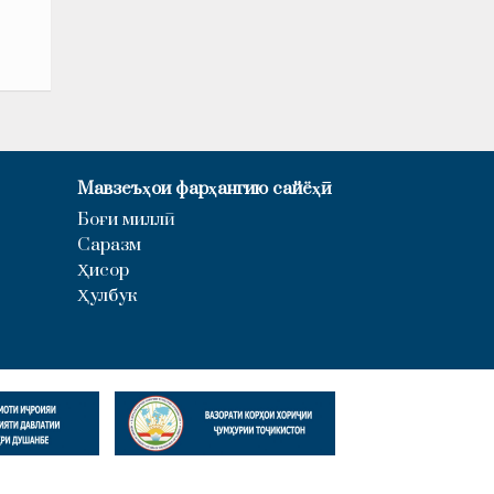
Мавзеъҳои фарҳангию сайёҳӣ
Боғи миллӣ
Саразм
Ҳисор
Ҳулбук