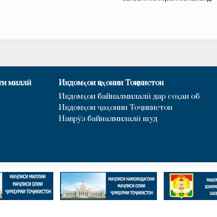
ӣ
ти миллӣ
Иқдомҳои ҷаҳонии Тоҷикистон
Иқдомҳои байналмилалӣ дар соҳаи об
Иқдомҳои ҷаҳонии Тоҷикистон
Наврӯз байналмилалӣ шуд