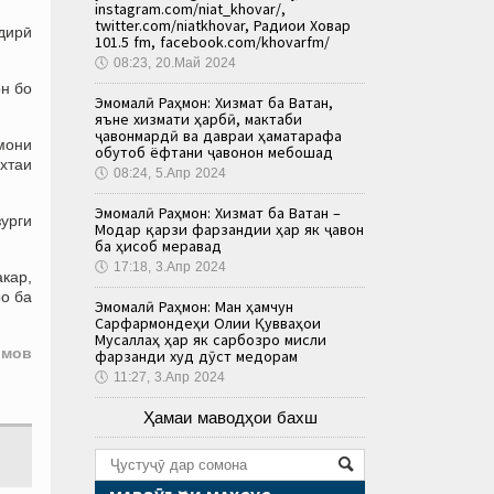
instagram.com/niat_khovar/,
twitter.com/niatkhovar, Радиои Ховар
дирӣ
101.5 fm, facebook.com/khovarfm/
🕔
08:23, 20.Май 2024
он бо
Эмомалӣ Раҳмон: Хизмат ба Ватан,
яъне хизмати ҳарбӣ, мактаби
ҷавонмардӣ ва давраи ҳаматарафа
амони
обутоб ёфтани ҷавонон мебошад
хтаи
🕔
08:24, 5.Апр 2024
Эмомалӣ Раҳмон: Хизмат ба Ватан –
зурги
Модар қарзи фарзандии ҳар як ҷавон
ба ҳисоб меравад
🕔
17:18, 3.Апр 2024
кар,
о ба
Эмомалӣ Раҳмон: Ман ҳамчун
Сарфармондеҳи Олии Қувваҳои
Мусаллаҳ ҳар як сарбозро мисли
имов
фарзанди худ дӯст медорам
🕔
11:27, 3.Апр 2024
Ҳамаи маводҳои бахш