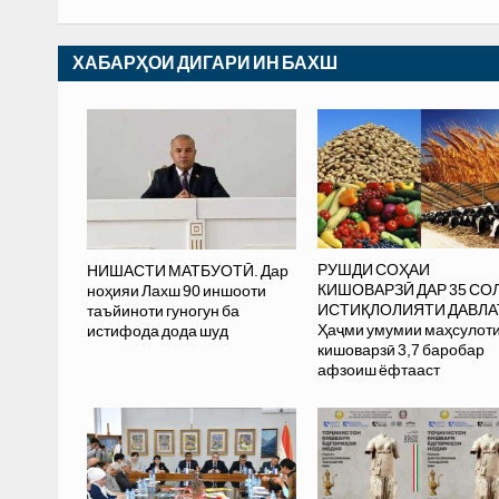
ХАБАРҲОИ ДИГАРИ ИН БАХШ
РУШДИ СОҲАИ
НИШАСТИ МАТБУОТӢ. Дар
КИШОВАРЗӢ ДАР 35 СО
ноҳияи Лахш 90 иншооти
ИСТИҚЛОЛИЯТИ ДАВЛА
таъйиноти гуногун ба
Ҳаҷми умумии маҳсулот
истифода дода шуд
кишоварзӣ 3,7 баробар
афзоиш ёфтааст