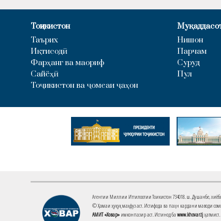
Тоҷикистон
Муқаддасо
Таърих
Нишон
Иқтисодӣ
Парчам
Фарҳанг ва маориф
Суруд
Сайёҳӣ
Пул
Тоҷикистон ва ҷомеаи ҷаҳон
Агентии Миллии Иттилоотии Тоҷикистон 734018. ш. Душанбе, хиёбони 
© Ҳамаи ҳуқуқ маҳфуз аст. Истифода ва паҳн кардани маводи сомо
АМИТ «Ховар»
имконпазир аст. Истинод ба
www.khovar.tj
ҳатмист.