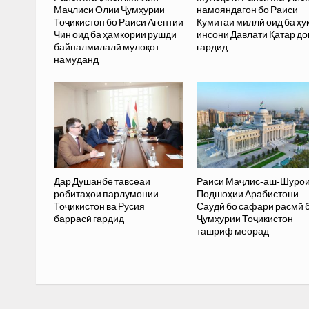
Маҷлиси Олии Ҷумҳурии
намояндагон бо Раиси
Тоҷикистон бо Раиси Агентии
Кумитаи миллӣ оид ба ҳу
Чин оид ба ҳамкории рушди
инсони Давлати Қатар до
байналмилалӣ мулоқот
гардид
намуданд
Дар Душанбе тавсеаи
Раиси Маҷлис-аш-Шуро
робитаҳои парлумонии
Подшоҳии Арабистони
Тоҷикистон ва Русия
Саудӣ бо сафари расмӣ 
баррасӣ гардид
Ҷумҳурии Тоҷикистон
ташриф меорад