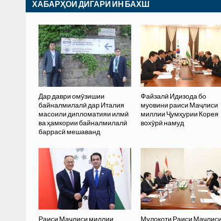
ХАБАРҲОИ ДИГАРИ ИН БАХШ
Дар даври омӯзишии
Файзалӣ Идизода бо
байналмилалӣ дар Италия
муовини раиси Маҷлиси
масоили дипломатияи илмӣ
миллии Ҷумҳурии Корея
ва ҳамкории байналмилалӣ
вохӯрӣ намуд
баррасӣ мешаванд
Раиси Маҷлиси миллии
Мулоқоти Раиси Маҷлис