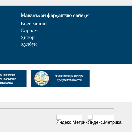
Мавзеъҳои фарҳангию сайёҳӣ
Боғи миллӣ
Саразм
Ҳисор
Ҳулбук