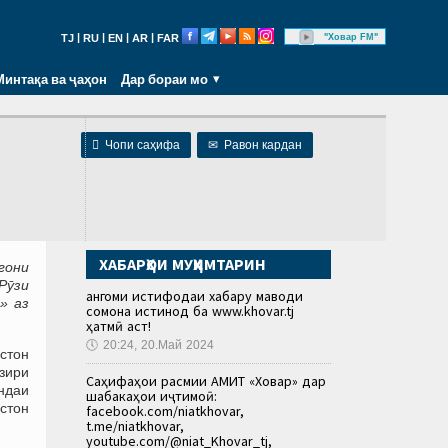
|
|
|
|
"Ховар FM"
TJ
RU
EN
AR
FAR
Минтақа ва ҷаҳон
Дар бораи мо

Чопи саҳифа
✉
Равон кардан
ХАБАРҲОИ МУҲИМТАРИН
гони
Рӯзи
Ҳангоми истифодаи хабару маводи
» аз
сомона истинод ба www.khovar.tj
ҳатмӣ аст!
🕔
20:24, 20.Май 2024
стон
зири
Саҳифаҳои расмии АМИТ «Ховар» дар
ндаи
шабакаҳои иҷтимоӣ:
стон
facebook.com/niatkhovar,
t.me/niatkhovar,
youtube.com/@niat_Khovar_tj,