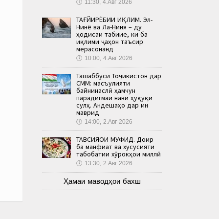
🕔
11:30, 4.Авг 2026
ТАҒЙИРЁБИИ ИҚЛИМ. Эл-
Нинё ва Ла-Ниня – ду
ҳодисаи табиие, ки ба
иқлими ҷаҳон таъсир
мерасонанд
🕔
10:00, 4.Авг 2026
Ташаббуси Тоҷикистон дар
СММ: масъулияти
байнинаслӣ ҳамчун
парадигмаи нави ҳуқуқи
сулҳ. Андешаҳо дар ин
маврид
🕔
14:00, 2.Авг 2026
ТАВСИЯҲОИ МУФИД. Доир
ба манфиат ва хусусияти
табобатии хӯрокҳои миллӣ
🕔
13:30, 2.Авг 2026
Ҳамаи маводҳои бахш