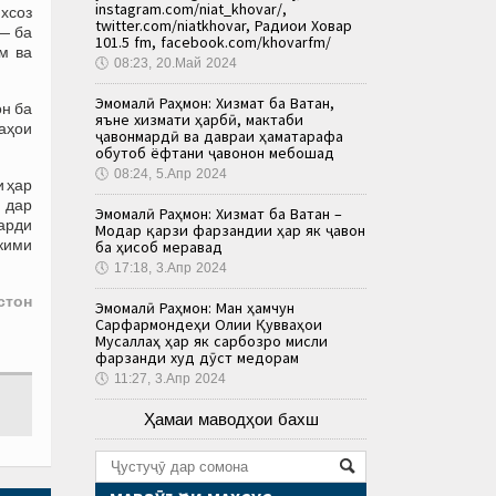
instagram.com/niat_khovar/,
ихсоз
twitter.com/niatkhovar, Радиои Ховар
— ба
101.5 fm, facebook.com/khovarfm/
м ва
🕔
08:23, 20.Май 2024
Эмомалӣ Раҳмон: Хизмат ба Ватан,
он ба
яъне хизмати ҳарбӣ, мактаби
аҳои
ҷавонмардӣ ва давраи ҳаматарафа
обутоб ёфтани ҷавонон мебошад
🕔
08:24, 5.Апр 2024
и ҳар
и дар
Эмомалӣ Раҳмон: Хизмат ба Ватан –
варди
Модар қарзи фарзандии ҳар як ҷавон
ҳкими
ба ҳисоб меравад
🕔
17:18, 3.Апр 2024
стон
Эмомалӣ Раҳмон: Ман ҳамчун
Сарфармондеҳи Олии Қувваҳои
Мусаллаҳ ҳар як сарбозро мисли
фарзанди худ дӯст медорам
🕔
11:27, 3.Апр 2024
Ҳамаи маводҳои бахш