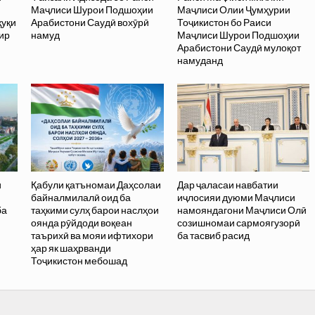
Маҷлиси Шурои Подшоҳии
Маҷлиси Олии Ҷумҳурии
қуқи
Арабистони Саудӣ вохӯрӣ
Тоҷикистон бо Раиси
ир
намуд
Маҷлиси Шурои Подшоҳии
Арабистони Саудӣ мулоқот
намуданд
и
Қабули қатъномаи Даҳсолаи
Дар ҷаласаи навбатии
байналмилалӣ оид ба
иҷлосияи дуюми Маҷлиси
ба
таҳкими сулҳ барои наслҳои
намояндагони Маҷлиси Олӣ
оянда рӯйдоди воқеан
созишномаи сармоягузорӣ
таърихӣ ва мояи ифтихори
ба тасвиб расид
ҳар як шаҳрванди
Тоҷикистон мебошад