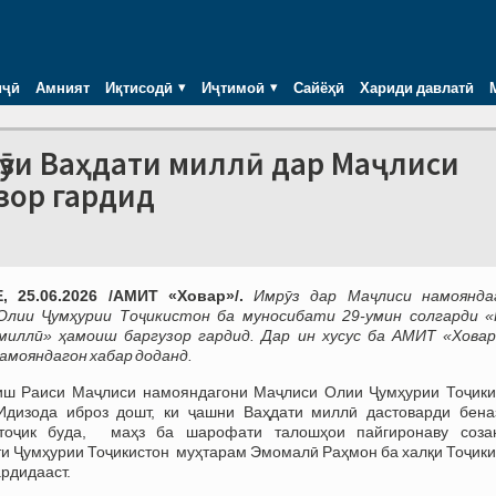
иҷӣ
Амният
Иқтисодӣ
Иҷтимоӣ
Сайёҳӣ
Хариди давлатӣ
Рӯзи Ваҳдати миллӣ дар Маҷлиси
зор гардид
 25.06.2026 /АМИТ «Ховар»/.
Имрӯз дар Маҷлиси намоянда
Олии Ҷумҳурии Тоҷикистон ба муносибати 29-умин солгарди «
миллӣ» ҳамоиш баргузор гардид. Дар ин хусус ба АМИТ «Ховар
амояндагон хабар доданд.
иш Раиси Маҷлиси намояндагони Маҷлиси Олии Ҷумҳурии Тоҷики
Идизода иброз дошт, ки ҷашни Ваҳдати миллӣ дастоварди бена
тоҷик буда, маҳз ба шарофати талошҳои пайгиронаву соза
и Ҷумҳурии Тоҷикистон муҳтарам Эмомалӣ Раҳмон ба халқи Тоҷики
ардидааст.