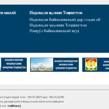
ти миллӣ
Иқдомҳои ҷаҳонии Тоҷикистон
Иқдомҳои байналмилалӣ дар соҳаи об
Иқдомҳои ҷаҳонии Тоҷикистон
Наврӯз байналмилалӣ шуд
Саъдии Шерозӣ, 16 тел.: +992 (37) 2385217, факс: +992 (37) 2232383
на, дар кадом шакле набошад, танҳо бо иҷозати хаттии роҳбарияти
 E-mail:
niat@khovar.tj