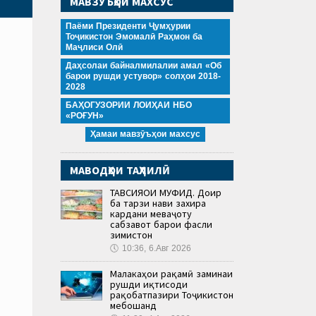
МАВЗӮЪҲОИ МАХСУС
Паёми Президенти Ҷумҳурии
Тоҷикистон Эмомалӣ Раҳмон ба
Маҷлиси Олӣ
Даҳсолаи байналмилалии амал «Об
барои рушди устувор» солҳои 2018-
2028
БАҲОГУЗОРИИ ЛОИҲАИ НБО
«РОҒУН»
Ҳамаи мавзӯъҳои махсус
МАВОДҲОИ ТАҲЛИЛӢ
ТАВСИЯҲОИ МУФИД. Доир
ба тарзи нави захира
кардани меваҷоту
сабзавот барои фасли
зимистон
🕔
10:36, 6.Авг 2026
Малакаҳои рақамӣ заминаи
рушди иқтисоди
рақобатпазири Тоҷикистон
мебошанд