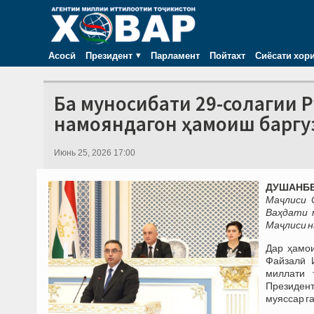
Асосӣ
Президент
Парламент
Пойтахт
Сиёсати хор
Ба муносибати 29-солагии 
намояндагон ҳамоиш баргу
Июнь 25, 2026 17:00
ДУШАНБЕ,
Маҷлиси 
Ваҳдати 
Маҷлиси н
Дар ҳамо
Файзалӣ 
миллати 
Президент
муяссар г