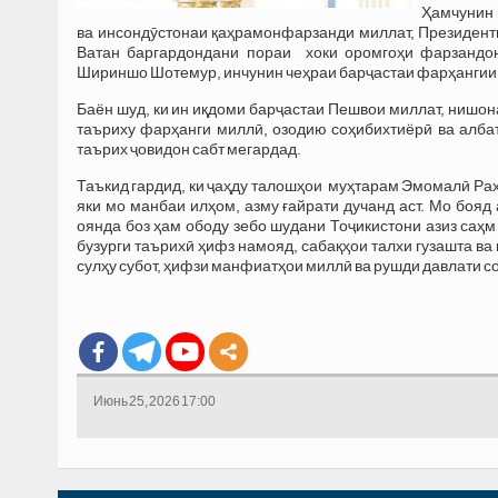
Ҳамчунин 
ва инсондӯстонаи қаҳрамонфарзанди миллат, Президен
Ватан баргардондани пораи хоки оромгоҳи фарзандон
Шириншо Шотемур, инчунин чеҳраи барҷастаи фарҳангии 
Баён шуд, ки ин иқдоми барҷастаи Пешвои миллат, нишон
таъриху фарҳанги миллӣ, озодию соҳибихтиёрӣ ва алба
таърих ҷовидон сабт мегардад.
Таъкид гардид, ки ҷаҳду талошҳои муҳтарам Эмомалӣ Раҳ
яки мо манбаи илҳом, азму ғайрати дучанд аст. Мо бояд
оянда боз ҳам ободу зебо шудани Тоҷикистони азиз саҳм 
бузурги таърихӣ ҳифз намояд, сабақҳои талхи гузашта в
сулҳу субот, ҳифзи манфиатҳои миллӣ ва рушди давлати с
Июнь 25, 2026 17:00