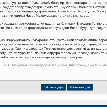
изҳор шуд, ки ташаббуси наҷибу беназир, фарҳангпарварона, таър
ти ваҳдатсарову сулҳофари Тоҷикистон муҳтарам Эмомалӣ Раҳмон 
и фарзонаи миллат, қаҳрамонони Тоҷикистон Нусратулло Махсу
таърихи миллат Нисор Муҳаммад шоистаи таъкиди хос аст».
аи равшани арҷгузории олии давлат ва Ҳукумати Ҷумҳурии Тоҷикист
тта, ба хизматҳои фарзандони сарсупурдаи Ватан буда, дар саҳиф
мон барои ободиву шукуфоии Ватан ва таҳкими ваҳдати миллӣ баро
 аз ҳамаи имкониятҳо самаранок ва оқилона истифода бурда, баро
гузорем. Ҳар як шаҳрванди Тоҷикистонро зарур аст, ки аз ин дасто
а воқеиятҳои мураккаби ҷаҳони имрӯзро фаромӯш насозад, барои та
оҳибистиқлоли тоҷикон саҳми арзандаи худро гузорад.
АКС: Маҷлиси намояндагони Маҷлиси Олии Ҷумҳурии Тоҷики

Чопи саҳифа
✉
Равон кардан