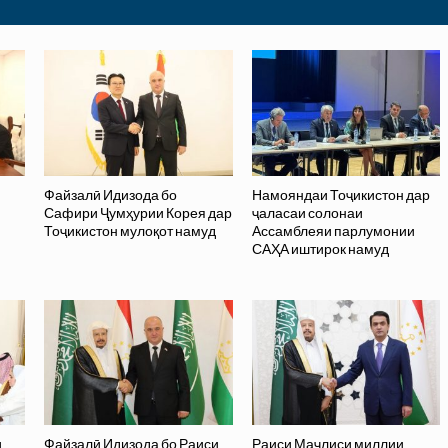
Файзалӣ Идизода бо
Намояндаи Тоҷикистон дар
Сафири Ҷумҳурии Корея дар
ҷаласаи солонаи
Тоҷикистон мулоқот намуд
Ассамблеяи парлумонии
САҲА иштирок намуд
и
Файзалӣ Идизода бо Раиси
Раиси Маҷлиси миллии