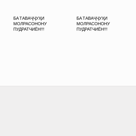
БА ТАВАҶҶУҲИ
БА ТАВАҶҶУҲИ
МОЛРАСОНОНУ
МОЛРАСОНОНУ
ПУДРАТЧИЁН!!!
ПУДРАТЧИЁН!!!