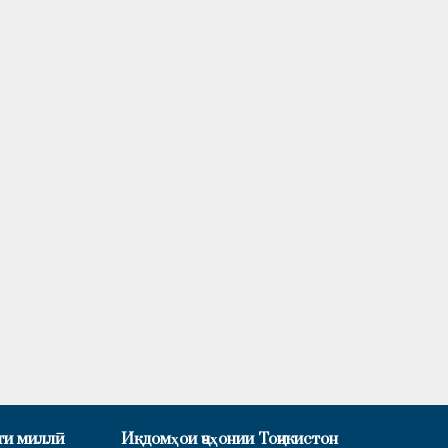
ти миллӣ
Иқдомҳои ҷаҳонии Тоҷикистон