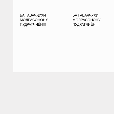
БА ТАВАҶҶУҲИ
БА ТАВАҶҶУҲИ
МОЛРАСОНОНУ
МОЛРАСОНОНУ
ПУДРАТЧИЁН!!!
ПУДРАТЧИЁН!!!