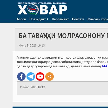
Асосӣ
Президент
Парламент
Пойтахт
Сиёсати хор
БА ТАВАҶҶУҲИ МОЛРАСОНОНУ 
Июнь 1, 2026 16:13
Агентии хариди давлатии мол, кор ва хизматрасонии на
ташкилотҳои харидор довталабони салоҳиятдорро барои иш
дар як давр гузаронида мешаванд, даъват менамоянд:
МАТ
Июнь 1, 2026 16:13