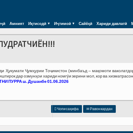
иҷӣ
Амният
Иқтисодӣ
Иҷтимоӣ
Сайёҳӣ
Хариди давлатӣ
ПУДРАТЧИЁН!!!
зди Ҳукумати Ҷумҳурии Тоҷикистон (минбаъд – мақомоти ваколатдо
тирок дар озмунҳои хариди номгӯи зерини мол, кор ва хизматрасон
НИ ПУРРА ш. Душанбе 01.06.2026

Чопи саҳифа
✉
Равон кардан