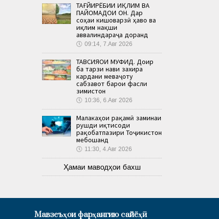
ТАҒЙИРЁБИИ ИҚЛИМ ВА
ПАЙОМАДҲОИ ОН. Дар
соҳаи кишоварзӣ ҳаво ва
иқлим нақши
аввалиндараҷа доранд
🕔
09:14, 7.Авг 2026
ТАВСИЯҲОИ МУФИД. Доир
ба тарзи нави захира
кардани меваҷоту
сабзавот барои фасли
зимистон
🕔
10:36, 6.Авг 2026
Малакаҳои рақамӣ заминаи
рушди иқтисоди
рақобатпазири Тоҷикистон
мебошанд
🕔
11:30, 4.Авг 2026
Ҳамаи маводҳои бахш
Мавзеъҳои фарҳангию сайёҳӣ