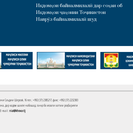
Иқдомҳои байналмилалӣ дар соҳаи об
Иқдомҳои ҷаҳонии Тоҷикистон
Наврӯз байналмилалӣ шуд
Саъдии Шерозӣ, 16 тел.: +992 (37) 2385217, факс: +992 (37) 2232383
на, дар кадом шакле набошад, танҳо бо иҷозати хаттии роҳбарияти
 E-mail:
niat@khovar.tj