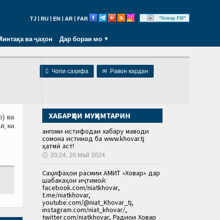
|
|
|
|
"Ховар FM"
TJ
RU
EN
AR
FAR
Минтақа ва ҷаҳон
Дар бораи мо

Чопи саҳифа
✉
Равон кардан
ХАБАРҲОИ МУҲИМТАРИН
р) ва
ӣ, ки
Ҳангоми истифодаи хабару маводи
сомона истинод ба www.khovar.tj
ҳатмӣ аст!
🕔
20:24, 20.Май 2024
Саҳифаҳои расмии АМИТ «Ховар» дар
шабакаҳои иҷтимоӣ:
facebook.com/niatkhovar,
t.me/niatkhovar,
youtube.com/@niat_Khovar_tj,
instagram.com/niat_khovar/,
twitter.com/niatkhovar, Радиои Ховар