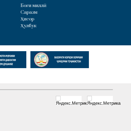
Боғи миллӣ
Саразм
Ҳисор
Ҳулбук