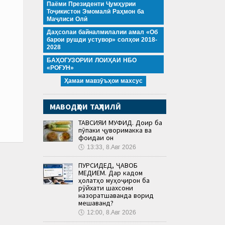
Паёми Президенти Ҷумҳурии
Тоҷикистон Эмомалӣ Раҳмон ба
Маҷлиси Олӣ
Даҳсолаи байналмилалии амал «Об
барои рушди устувор» солҳои 2018-
2028
БАҲОГУЗОРИИ ЛОИҲАИ НБО
«РОҒУН»
Ҳамаи мавзӯъҳои махсус
МАВОДҲОИ ТАҲЛИЛӢ
ТАВСИЯИ МУФИД. Доир ба
пӯпаки ҷуворимакка ва
фоидаи он
🕔
13:33, 8.Авг 2026
ПУРСИДЕД, ҶАВОБ
МЕДИҲЕМ. Дар кадом
ҳолатҳо муҳоҷирон ба
рӯйхати шахсони
назоратшаванда ворид
мешаванд?
🕔
12:00, 8.Авг 2026