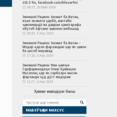
101.5 fm, facebook.com/khovarfm/
🕔
08:23, 20.Май 2024
Эмомалӣ Раҳмон: Хизмат ба Ватан,
яъне хизмати ҳарбӣ, мактаби
ҷавонмардӣ ва давраи ҳаматарафа
обутоб ёфтани ҷавонон мебошад
🕔
08:24, 5.Апр 2024
Эмомалӣ Раҳмон: Хизмат ба Ватан –
Модар қарзи фарзандии ҳар як ҷавон
ба ҳисоб меравад
🕔
17:18, 3.Апр 2024
Эмомалӣ Раҳмон: Ман ҳамчун
Сарфармондеҳи Олии Қувваҳои
Мусаллаҳ ҳар як сарбозро мисли
фарзанди худ дӯст медорам
🕔
11:27, 3.Апр 2024
Ҳамаи маводҳои бахш
МАВЗӮЪҲОИ МАХСУС