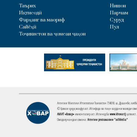
Таърих
Нишон
Иқтисодӣ
Парчам
Фарҳанг ва маориф
Суруд
Сайёҳӣ
Пул
Тоҷикистон ва ҷомеаи ҷаҳон
Агентии Миллии Иттилоотии Тоҷикистон 734018. ш. Душанбе, хиёбони 
© Ҳамаи ҳуқуқ маҳфуз аст. Истифода ва паҳн кардани маводи сомо
АМИТ «Ховар»
имконпазир аст. Истинод ба
www.khovar.tj
ҳатмист.
Омодакунандаи сомона:
Агентии рекламавии "adMedia"