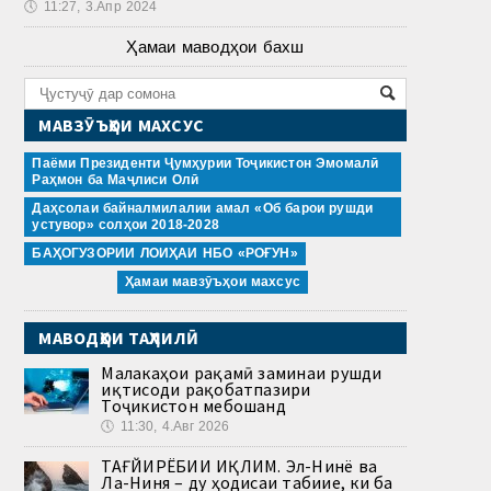
🕔
11:27, 3.Апр 2024
Ҳамаи маводҳои бахш
МАВЗӮЪҲОИ МАХСУС
Паёми Президенти Ҷумҳурии Тоҷикистон Эмомалӣ
Раҳмон ба Маҷлиси Олӣ
Даҳсолаи байналмилалии амал «Об барои рушди
устувор» солҳои 2018-2028
БАҲОГУЗОРИИ ЛОИҲАИ НБО «РОҒУН»
Ҳамаи мавзӯъҳои махсус
МАВОДҲОИ ТАҲЛИЛӢ
Малакаҳои рақамӣ заминаи рушди
иқтисоди рақобатпазири
Тоҷикистон мебошанд
🕔
11:30, 4.Авг 2026
ТАҒЙИРЁБИИ ИҚЛИМ. Эл-Нинё ва
Ла-Ниня – ду ҳодисаи табиие, ки ба