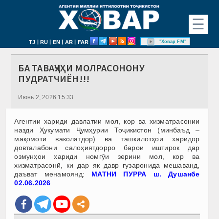
☰
|
|
|
|
"Ховар FM"
TJ
RU
EN
AR
FAR
БА ТАВАҶҶУҲИ МОЛРАСОНОНУ
ПУДРАТЧИЁН!!!
Июнь 2, 2026 15:33
Агентии хариди давлатии мол, кор ва хизматрасонии
назди Ҳукумати Ҷумҳурии Тоҷикистон (минбаъд –
мақомоти ваколатдор) ва ташкилотҳои харидор
довталабони салоҳиятдорро барои иштирок дар
озмунҳои хариди номгӯи зерини мол, кор ва
хизматрасонӣ, ки дар як давр гузаронида мешаванд,
даъват менамоянд:
МАТНИ ПУРРА ш. Душанбе
02.06.2026