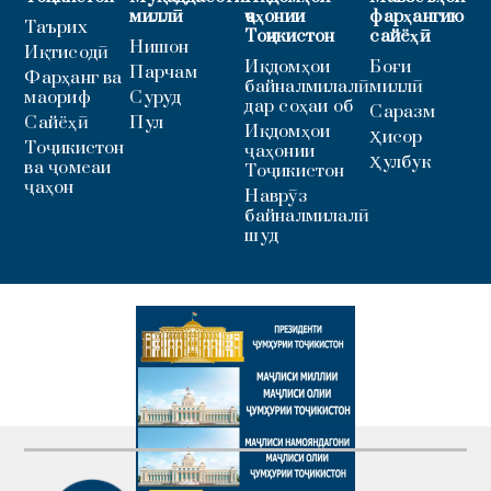
миллӣ
ҷаҳонии
фарҳангию
Таърих
Тоҷикистон
сайёҳӣ
Нишон
Иқтисодӣ
Иқдомҳои
Боғи
Парчам
Фарҳанг ва
байналмилалӣ
миллӣ
маориф
Суруд
дар соҳаи об
Саразм
Сайёҳӣ
Пул
Иқдомҳои
Ҳисор
Тоҷикистон
ҷаҳонии
Ҳулбук
ва ҷомеаи
Тоҷикистон
ҷаҳон
Наврӯз
байналмилалӣ
шуд