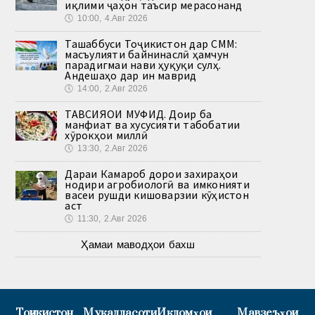
иқлими ҷаҳон таъсир мерасонанд
🕔
10:00, 4.Авг 2026
Ташаббуси Тоҷикистон дар СММ:
масъулияти байнинаслӣ ҳамчун
парадигмаи нави ҳуқуқи сулҳ.
Андешаҳо дар ин маврид
🕔
14:00, 2.Авг 2026
ТАВСИЯҲОИ МУФИД. Доир ба
манфиат ва хусусияти табобатии
хӯрокҳои миллӣ
🕔
13:30, 2.Авг 2026
Дараи Камароб дорои захираҳои
нодири агробиологӣ ва имконияти
васеи рушди кишоварзии кӯҳистон
аст
🕔
11:30, 2.Авг 2026
Ҳамаи маводҳои бахш
Тоҷикистон
Муқаддасоти
Иқдомҳои
Мавзеъҳои