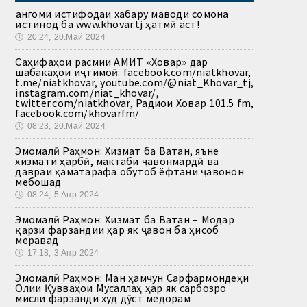
Ҳангоми истифодаи хабару маводи сомона
истинод ба www.khovar.tj ҳатмӣ аст!
🕔
20:24, 20.Май 2024
Саҳифаҳои расмии АМИТ «Ховар» дар
шабакаҳои иҷтимоӣ: facebook.com/niatkhovar,
t.me/niatkhovar, youtube.com/@niat_Khovar_tj,
instagram.com/niat_khovar/,
twitter.com/niatkhovar, Радиои Ховар 101.5 fm,
facebook.com/khovarfm/
🕔
08:23, 20.Май 2024
Эмомалӣ Раҳмон: Хизмат ба Ватан, яъне
хизмати ҳарбӣ, мактаби ҷавонмардӣ ва
давраи ҳаматарафа обутоб ёфтани ҷавонон
мебошад
🕔
08:24, 5.Апр 2024
Эмомалӣ Раҳмон: Хизмат ба Ватан – Модар
қарзи фарзандии ҳар як ҷавон ба ҳисоб
меравад
🕔
17:18, 3.Апр 2024
Эмомалӣ Раҳмон: Ман ҳамчун Сарфармондеҳи
Олии Қувваҳои Мусаллаҳ ҳар як сарбозро
мисли фарзанди худ дӯст медорам