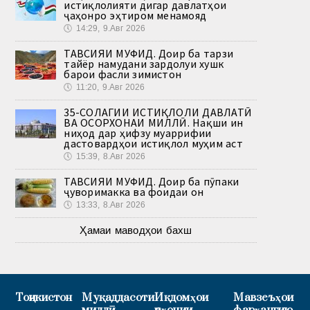
истиқлолияти дигар давлатҳои
ҷаҳонро эҳтиром менамояд
🕔
14:29, 9.Авг 2026
ТАВСИЯИ МУФИД. Доир ба тарзи
тайёр намудани зардолуи хушк
барои фасли зимистон
🕔
11:20, 9.Авг 2026
35-СОЛАГИИ ИСТИҚЛОЛИ ДАВЛАТӢ
ВА ОСОРХОНАИ МИЛЛӢ. Нақши ин
ниҳод дар ҳифзу муаррифии
дастовардҳои истиқлол муҳим аст
🕔
15:39, 8.Авг 2026
ТАВСИЯИ МУФИД. Доир ба пӯпаки
ҷуворимакка ва фоидаи он
🕔
13:33, 8.Авг 2026
Ҳамаи маводҳои бахш
Тоҷикистон
Муқаддасоти
Иқдомҳои
Мавзеъҳои