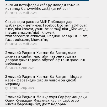
Ҳангоми истифодаи хабару маводи сомона
истинод ба www.khovar.tj ҳатмӣ аст!
🕔
20:24, 20.Май 2024
Саҳифаҳои расмии АМИТ «Ховар» дар
шабакаҳои иҷтимоӣ: facebook.com/niatkhovar,
t.me/niatkhovar, youtube.com/@niat_Khovar_tj,
instagram.com/niat_khovar/,
twitter.com/niatkhovar, Радиои Ховар 101.5 fm,
facebook.com/khovarfm/
🕔
08:23, 20.Май 2024
Эмомалӣ Раҳмон: Хизмат ба Ватан, яъне
хизмати ҳарбӣ, мактаби ҷавонмардӣ ва
давраи ҳаматарафа обутоб ёфтани ҷавонон
мебошад
🕔
08:24, 5.Апр 2024
Эмомалӣ Раҳмон: Хизмат ба Ватан – Модар
қарзи фарзандии ҳар як ҷавон ба ҳисоб
меравад
🕔
17:18, 3.Апр 2024
Эмомалӣ Раҳмон: Ман ҳамчун Сарфармондеҳи
Олии Қувваҳои Мусаллаҳ ҳар як сарбозро
мисли фарзанди худ дӯст медорам