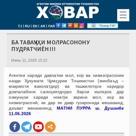
☰
|
|
|
|
"Ховар FM"
TJ
RU
EN
AR
FAR
БА ТАВАҶҶУҲИ МОЛРАСОНОНУ
ПУДРАТЧИЁН!!!
Июнь 11, 2026 15:22
Агентии хариди давлатии мол, кор ва хизматрасонии
назди Ҳукумати Ҷумҳурии Тоҷикистон (минбаъд –
мақомоти ваколатдор) ва ташкилотҳои харидор
довталабони салоҳиятдорро барои иштирок дар
озмунҳои хариди номгӯи зерини мол, кор ва
хизматрасонӣ, ки дар як давр гузаронида мешаванд,
даъват менамоянд:
МАТНИ ПУРРА ш. Душанбе
11.06.2026