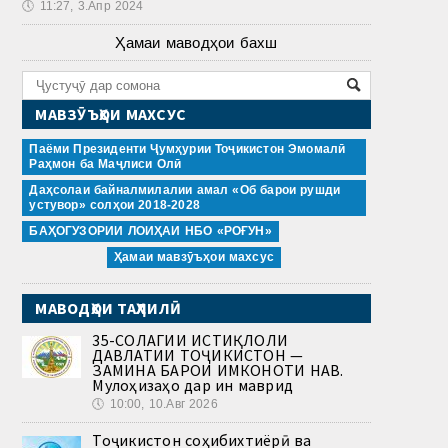
🕔
11:27, 3.Апр 2024
Ҳамаи маводҳои бахш
МАВЗӮЪҲОИ МАХСУС
Паёми Президенти Ҷумҳурии Тоҷикистон Эмомалӣ
Раҳмон ба Маҷлиси Олӣ
Даҳсолаи байналмилалии амал «Об барои рушди
устувор» солҳои 2018-2028
БАҲОГУЗОРИИ ЛОИҲАИ НБО «РОҒУН»
Ҳамаи мавзӯъҳои махсус
МАВОДҲОИ ТАҲЛИЛӢ
35-СОЛАГИИ ИСТИҚЛОЛИ
ДАВЛАТИИ ТОҶИКИСТОН —
ЗАМИНА БАРОИ ИМКОНОТИ НАВ.
Мулоҳизаҳо дар ин маврид
🕔
10:00, 10.Авг 2026
Тоҷикистон соҳибихтиёрӣ ва