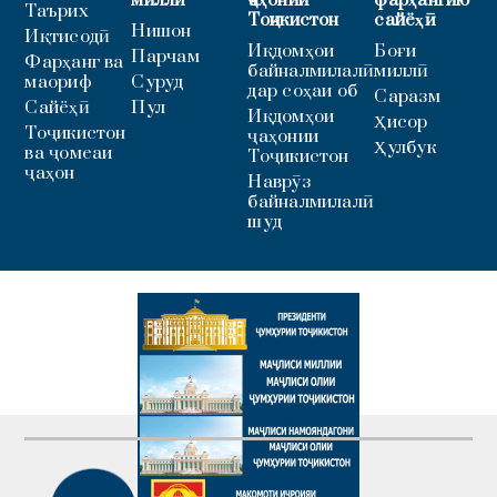
миллӣ
ҷаҳонии
фарҳангию
Таърих
Тоҷикистон
сайёҳӣ
Нишон
Иқтисодӣ
Иқдомҳои
Боғи
Парчам
Фарҳанг ва
байналмилалӣ
миллӣ
маориф
Суруд
дар соҳаи об
Саразм
Сайёҳӣ
Пул
Иқдомҳои
Ҳисор
Тоҷикистон
ҷаҳонии
Ҳулбук
ва ҷомеаи
Тоҷикистон
ҷаҳон
Наврӯз
байналмилалӣ
шуд