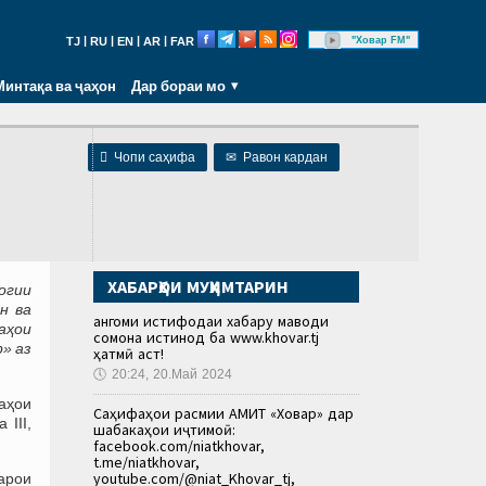
|
|
|
|
"Ховар FM"
TJ
RU
EN
AR
FAR
Минтақа ва ҷаҳон
Дар бораи мо

Чопи саҳифа
✉
Равон кардан
ХАБАРҲОИ МУҲИМТАРИН
огии
н ва
Ҳангоми истифодаи хабару маводи
аҳои
сомона истинод ба www.khovar.tj
р» аз
ҳатмӣ аст!
🕔
20:24, 20.Май 2024
аҳои
Саҳифаҳои расмии АМИТ «Ховар» дар
 III,
шабакаҳои иҷтимоӣ:
facebook.com/niatkhovar,
t.me/niatkhovar,
youtube.com/@niat_Khovar_tj,
арои