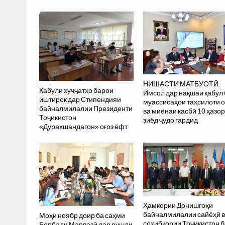
НИШАСТИ МАТБУОТӢ.
Қабули ҳуҷҷатҳо барои
Имсол дар нақшаи қабул 
иштирок дар Стипендияи
муассисаҳои таҳсилоти 
байналмилалии Президенти
ва миёнаи касбӣ 10 ҳазор
Тоҷикистон
зиёд ҷудо гардид
«Дурахшандагон» оғоз ёфт
Ҳамкории Донишгоҳи
байналмилалии сайёҳӣ 
Моҳи ноябр доир ба саҳми
соҳибкории Тоҷикистон б
Борбади Марвазӣ дар рушди