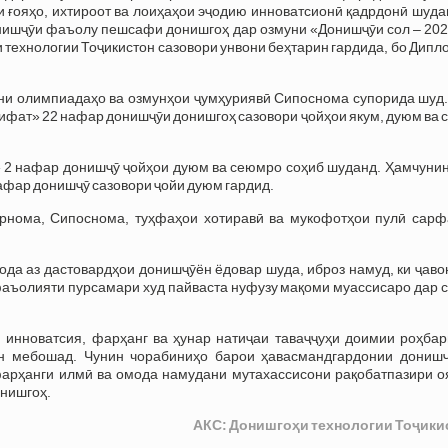
 ғояҳо, ихтироот ва лоиҳаҳои эҷодию инноватсионӣ қадрдонӣ шуда
ишҷӯи фаъолу пешсафи донишгоҳ дар озмуни «Донишҷӯи сол – 202
 технологии Тоҷикистон сазовори унвони беҳтарин гардида, бо Дипл
они олимпиадаҳо ва озмунҳои ҷумҳуриявӣ Сипоснома супорида шуд.
ифат» 22 нафар донишҷӯи донишгоҳ сазовори ҷойҳои якум, дуюм ва
» 2 нафар донишҷӯ ҷойҳои дуюм ва сеюмро соҳиб шуданд. Ҳамчунин
нафар донишҷӯ сазовори ҷойи дуюм гардид.
рнома, Сипоснома, туҳфаҳои хотиравӣ ва мукофотҳои пулӣ сарф
ода аз дастовардҳои донишҷӯён ёдовар шуда, иброз намуд, ки ҷав
фаъолияти пурсамари худ пайваста нуфузу мақоми муассисаро дар 
 инноватсия, фарҳанг ва ҳунар натиҷаи таваҷҷуҳи доимии роҳбар
н мебошад. Чунин чорабиниҳо барои ҳавасмандгардонии донишҷ
фарҳанги илмӣ ва омода намудани мутахассисони рақобатпазири о
онишгоҳ.
АКС: Донишгоҳи технологии Тоҷики