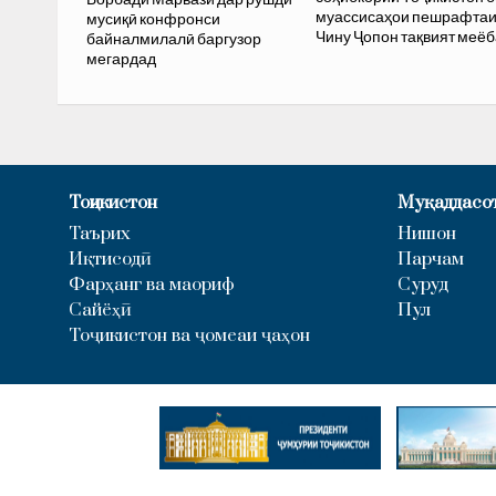
муассисаҳои пешрафта
мусиқӣ конфронси
Чину Ҷопон тақвият меё
байналмилалӣ баргузор
мегардад
Тоҷикистон
Муқаддасо
Таърих
Нишон
Иқтисодӣ
Парчам
Фарҳанг ва маориф
Суруд
Сайёҳӣ
Пул
Тоҷикистон ва ҷомеаи ҷаҳон