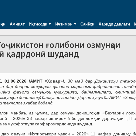
иҷӣ
Амният
Иқтисодӣ
Иҷтимоӣ
Сайёҳӣ
Хариди давлатӣ
Тоҷикистон ғолибони озмунҳои
лӣ қадрдонӣ шуданд
 01.06.2026 /АМИТ «Ховар»/.
30 май дар Донишгоҳи технол
он дар доираи моҳвораи ҷавонон маросими қадршиносии ғолибо
иёни фаъоли озмунҳои ҷумҳуриявӣ, байналмилалӣ, олимпиад
озмунҳои донишгоҳӣ баргузор гардид. Дар ин хусус ба АМИТ «Хова
 технологӣ хабар доданд.
илои манбаъ, аз ҷумла, дар озмуни донишгоҳии «Беҳтарин лоиҳ
онӣ – 2026» 33 нафар иштирокчӣ бо дипломҳои дараҷаҳои I, II ва
 ва мукофотпулӣ сарфароз гардонида шуданд.
 дар озмуни «Ихтироъкори ҷавон – 2026» 11 нафар донишҷӯ б