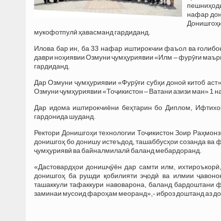
пешниҳоди
нафар дон
Донишгоҳи
мукофотпулӣ ҳавасманд гардиданд.
Илова бар ин, ба 33 нафар иштирокчии фаъол ва ғолиб
даври ноҳиявии Озмуни ҷумҳуриявии «Илм – фурӯғи маър
гардиданд.
Дар Озмуни ҷумҳуриявии «Фурӯғи субҳи доноӣ китоб аст
Озмуни ҷумҳуриявии «Тоҷикистон – Ватани азизи ман» 1 
Дар идома иштирокчиёни беҳтарин бо Диплом, Ифтихо
гардонида шуданд.
Ректори Донишгоҳи технологии Тоҷикистон Зоир Раҳмонз
донишгоҳ бо донишу истеъдод, ташаббусҳои созанда ва 
ҷумҳуриявӣ ва байналмилалӣ баланд мебардоранд.
«Дастовардҳои донишҷӯён дар самти илм, ихтироъкорӣ,
донишгоҳ ба рушди қобилияти эҷодӣ ва илмии ҷавоно
ташаккули тафаккури навоварона, баланд бардоштани 
заминаи мусоид фароҳам меоранд»,- иброз доштанд аз д