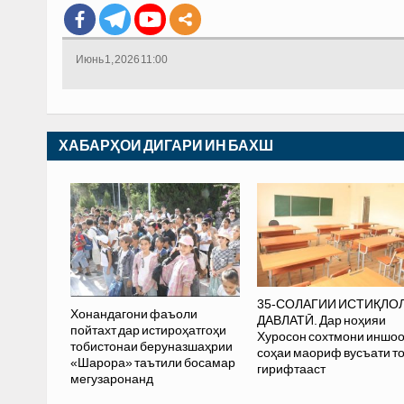
Июнь 1, 2026 11:00
ХАБАРҲОИ ДИГАРИ ИН БАХШ
35-СОЛАГИИ ИСТИҚЛО
Хонандагони фаъоли
ДАВЛАТӢ. Дар ноҳияи
пойтахт дар истироҳатгоҳи
Хуросон сохтмони иншо
тобистонаи беруназшаҳрии
соҳаи маориф вусъати т
«Шарора» таътили босамар
гирифтааст
мегузаронанд