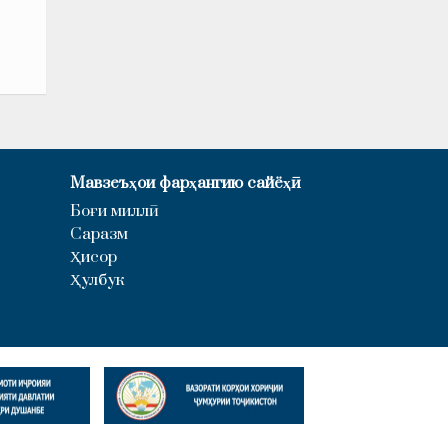
Мавзеъҳои фарҳангию сайёҳӣ
Боғи миллӣ
Саразм
Ҳисор
Ҳулбук