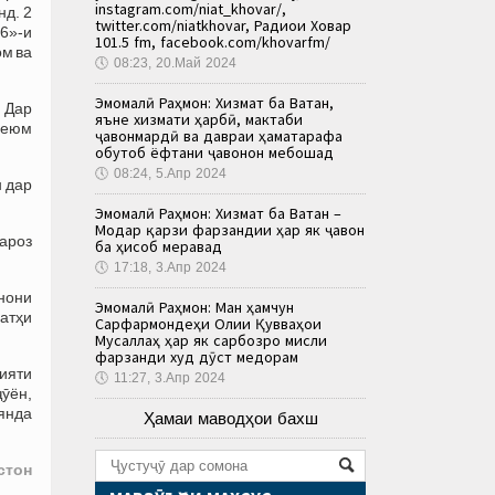
instagram.com/niat_khovar/,
нд. 2
twitter.com/niatkhovar, Радиои Ховар
6»-и
101.5 fm, facebook.com/khovarfm/
ом ва
🕔
08:23, 20.Май 2024
Эмомалӣ Раҳмон: Хизмат ба Ватан,
 Дар
яъне хизмати ҳарбӣ, мактаби
 сеюм
ҷавонмардӣ ва давраи ҳаматарафа
обутоб ёфтани ҷавонон мебошад
🕔
08:24, 5.Апр 2024
 дар
Эмомалӣ Раҳмон: Хизмат ба Ватан –
Модар қарзи фарзандии ҳар як ҷавон
ароз
ба ҳисоб меравад
🕔
17:18, 3.Апр 2024
онони
Эмомалӣ Раҳмон: Ман ҳамчун
сатҳи
Сарфармондеҳи Олии Қувваҳои
Мусаллаҳ ҳар як сарбозро мисли
фарзанди худ дӯст медорам
ияти
🕔
11:27, 3.Апр 2024
ӯён,
янда
Ҳамаи маводҳои бахш
стон