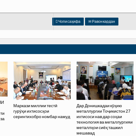

Чопи саҳифа
✉
Равон кардан
ЛИ
Маркази миллии тестӣ
Дар Донишкадаи кӯҳию
гурӯҳи ихтисосҳои
металлургии Тоҷикистон 27
оти
серинтихобро номбар намуд
ихтисоси нав дар соҳаи
оза
технология ва металлургияи
металлҳои сиёҳ ташкил
мешавад