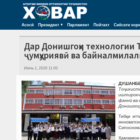
Асосӣ
Президент
Парламент
Пойтахт
Сиёсати хор
Дар Донишгоҳи технологии 
ҷумҳуриявӣ ва байналмила
Июнь 1, 2026 11:00
ДУШАНБЕ,
Тоҷикист
иштирокч
фаннӣ ва 
Донишгоҳи
Тибқи итт
инноватси
Сипоснома
Ҳамзамон