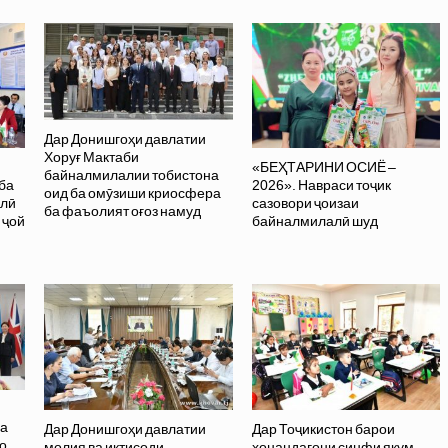
Дар Донишгоҳи давлатии
Хоруғ Мактаби
«БЕҲТАРИНИ ОСИЁ –
байналмилалии тобистона
ба
2026». Навраси тоҷик
оид ба омӯзиши криосфера
олӣ
сазовори ҷоизаи
ба фаъолият оғоз намуд
 ҷой
байналмилалӣ шуд
ва
Дар Донишгоҳи давлатии
Дар Тоҷикистон барои
о
молия ва иқтисоди
хонандагони синфи якум