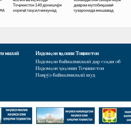
и
Тоҷикистон 140 донишҷӯи
давраи мутобиқшавӣ
бад
хориҷӣ таҳсил мекунад
гузаронида мешавад
ти миллӣ
Иқдомҳои ҷаҳонии Тоҷикистон
Иқдомҳои байналмилалӣ дар соҳаи об
Иқдомҳои ҷаҳонии Тоҷикистон
Наврӯз байналмилалӣ шуд