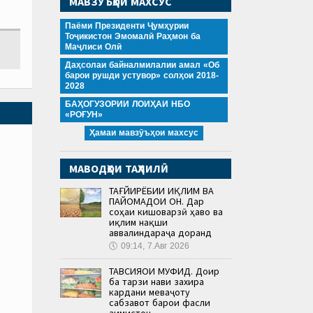
МАВЗӮЪҲОИ МАХСУС
Паёми Президенти Ҷумҳурии
Тоҷикистон Эмомалӣ Раҳмон ба
Маҷлиси Олӣ
Даҳсолаи байналмилалии амал «Об
барои рушди устувор» солҳои 2018-
2028
БАҲОГУЗОРИИ ЛОИҲАИ НБО
«РОҒУН»
Ҳамаи мавзӯъҳои махсус
МАВОДҲОИ ТАҲЛИЛӢ
ТАҒЙИРЁБИИ ИҚЛИМ ВА
ПАЙОМАДҲОИ ОН. Дар
соҳаи кишоварзӣ ҳаво ва
иқлим нақши
аввалиндараҷа доранд
🕔
09:14, 7.Авг 2026
ТАВСИЯҲОИ МУФИД. Доир
ба тарзи нави захира
кардани меваҷоту
сабзавот барои фасли
зимистон