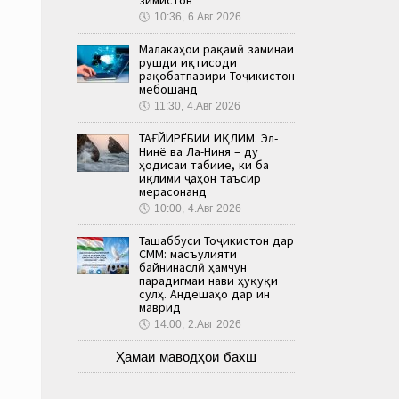
🕔
10:36, 6.Авг 2026
Малакаҳои рақамӣ заминаи
рушди иқтисоди
рақобатпазири Тоҷикистон
мебошанд
🕔
11:30, 4.Авг 2026
ТАҒЙИРЁБИИ ИҚЛИМ. Эл-
Нинё ва Ла-Ниня – ду
ҳодисаи табиие, ки ба
иқлими ҷаҳон таъсир
мерасонанд
🕔
10:00, 4.Авг 2026
Ташаббуси Тоҷикистон дар
СММ: масъулияти
байнинаслӣ ҳамчун
парадигмаи нави ҳуқуқи
сулҳ. Андешаҳо дар ин
маврид
🕔
14:00, 2.Авг 2026
Ҳамаи маводҳои бахш