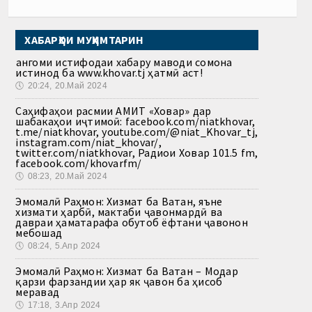
ХАБАРҲОИ МУҲИМТАРИН
Ҳангоми истифодаи хабару маводи сомона
истинод ба www.khovar.tj ҳатмӣ аст!
🕔
20:24, 20.Май 2024
Саҳифаҳои расмии АМИТ «Ховар» дар
шабакаҳои иҷтимоӣ: facebook.com/niatkhovar,
t.me/niatkhovar, youtube.com/@niat_Khovar_tj,
instagram.com/niat_khovar/,
twitter.com/niatkhovar, Радиои Ховар 101.5 fm,
facebook.com/khovarfm/
🕔
08:23, 20.Май 2024
Эмомалӣ Раҳмон: Хизмат ба Ватан, яъне
хизмати ҳарбӣ, мактаби ҷавонмардӣ ва
давраи ҳаматарафа обутоб ёфтани ҷавонон
мебошад
🕔
08:24, 5.Апр 2024
Эмомалӣ Раҳмон: Хизмат ба Ватан – Модар
қарзи фарзандии ҳар як ҷавон ба ҳисоб
меравад
🕔
17:18, 3.Апр 2024