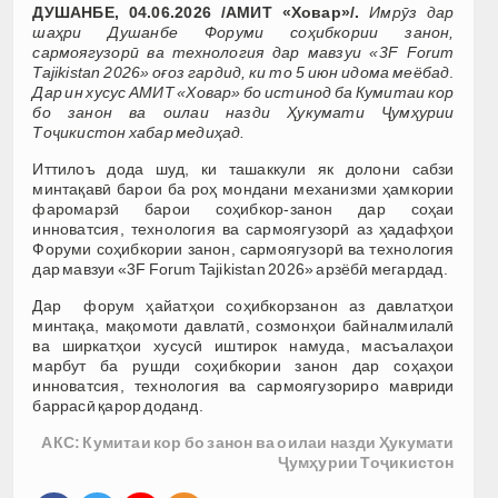
ДУШАНБЕ, 04.06.2026 /АМИТ «Ховар»/.
Имрӯз дар
шаҳри Душанбе Форуми соҳибкории занон,
сармоягузорӣ ва технология дар мавзуи «3F Forum
Tajikistan 2026» оғоз гардид, ки то
5 июн идома меёбад
.
Дар ин хусус АМИТ «Ховар» бо истинод ба Кумитаи кор
бо занон ва оилаи назди Ҳукумати Ҷумҳурии
Тоҷикистон хабар медиҳад.
Иттилоъ дода шуд, ки ташаккули як долони сабзи
минтақавӣ барои ба роҳ мондани механизми ҳамкории
фаромарзӣ барои соҳибкор-занон дар соҳаи
инноватсия, технология ва сармоягузорӣ аз ҳадафҳои
Форуми соҳибкории занон, сармоягузорӣ ва технология
дар мавзуи «3F Forum Tajikistan 2026» арзёбӣ мегардад.
Дар форум ҳайатҳои соҳибкорзанон аз давлатҳои
минтақа, мақомоти давлатӣ, созмонҳои байналмилалӣ
ва ширкатҳои хусусӣ иштирок намуда, масъалаҳои
марбут ба рушди соҳибкории занон дар соҳаҳои
инноватсия, технология ва сармоягузориро мавриди
баррасӣ қарор доданд.
АКС: Кумитаи кор бо занон ва оилаи назди Ҳукумати
Ҷумҳурии Тоҷикистон