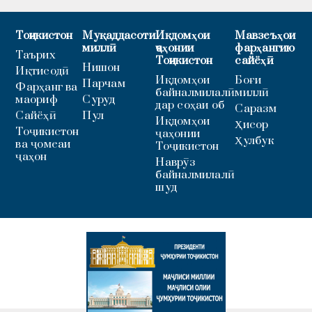
Тоҷикистон
Муқаддасоти
Иқдомҳои
Мавзеъҳои
миллӣ
ҷаҳонии
фарҳангию
Таърих
Тоҷикистон
сайёҳӣ
Нишон
Иқтисодӣ
Иқдомҳои
Боғи
Парчам
Фарҳанг ва
байналмилалӣ
миллӣ
маориф
Суруд
дар соҳаи об
Саразм
Сайёҳӣ
Пул
Иқдомҳои
Ҳисор
Тоҷикистон
ҷаҳонии
Ҳулбук
ва ҷомеаи
Тоҷикистон
ҷаҳон
Наврӯз
байналмилалӣ
шуд