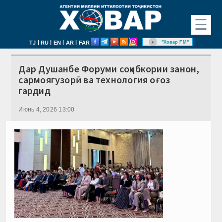
☰
|
|
|
|
"Ховар FM"
TJ
RU
EN
AR
FAR
Дар Душанбе Форуми соҳибкории занон,
сармоягузорӣ ва технология оғоз
гардид
Июнь 4, 2026 13:00