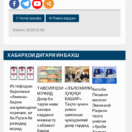

Чопи саҳифа
✉
Равон кардан
Июнь 4, 2026 13:00
ХАБАРҲОИ ДИГАРИ ИН БАХШ
Истифодаи
ТАВСИЯҲОИ
«ЭЪЛОМИЯИ
Китоби
барномаи
МУФИД.
ҲУҚУҚИ
Пешвои
«Амина»
Доир ба
БАШАР».
миллат
барои
тарзи нави
Таҳти чунин
Эмомалӣ
шаҳрвандони
захира
унвон
Раҳмон
хориҷие, ки
кардани
ҳамоиши
таҳти
ба Русия бе
меваҷоту
ҷумҳуриявӣ
унвони
раводид
сабзавот
доир гардид
«Ҳизби
ворид
барои
Халқии