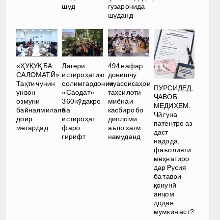
шуд
гузаронида
шуданд
«ҲУҚУҚ БА
Лагери
494 нафар
САЛОМАТӢ».
истироҳатию
донишҷӯ
Таҳти чунин
солимгардонии
муассисаҳои
ПУРСИДЕД,
унвон
«Саодат»
таҳсилоти
ҶАВОБ
озмуни
360 кӯдакро
миёнаи
МЕДИҲЕМ.
байналмилалӣ
ба
касбиро бо
Чӣ гуна
доир
истироҳат
дипломи
патентро аз
мегардад
фаро
аъло хатм
даст
гирифт
намуданд
надода,
фаъолияти
меҳнатиро
дар Русия
ба таври
қонунӣ
анҷом
додан
мумкин аст?