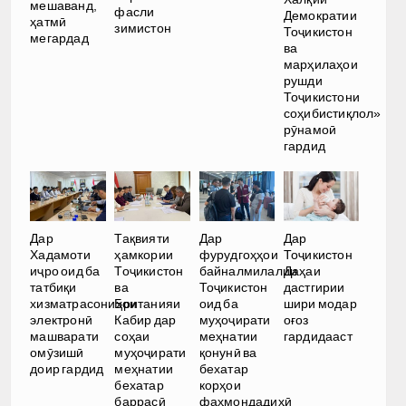
мешаванд,
фасли
Демократии
ҳатмӣ
зимистон
Тоҷикистон
мегардад
ва
марҳилаҳои
рушди
Тоҷикистони
соҳибистиқлол»
рӯнамоӣ
гардид
Дар
Тақвияти
Дар
Дар
Хадамоти
ҳамкории
фурудгоҳҳои
Тоҷикистон
иҷро оид ба
Тоҷикистон
байналмилалии
Даҳаи
татбиқи
ва
Тоҷикистон
дастгирии
хизматрасониҳои
Британияи
оид ба
шири модар
электронӣ
Кабир дар
муҳоҷирати
оғоз
машварати
соҳаи
меҳнатии
гардидааст
омӯзишӣ
муҳоҷирати
қонунӣ ва
доир гардид
меҳнатии
бехатар
бехатар
корҳои
баррасӣ
фаҳмондадиҳӣ