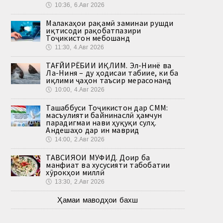
🕔
10:36, 6.Авг 2026
Малакаҳои рақамӣ заминаи рушди
иқтисоди рақобатпазири
Тоҷикистон мебошанд
🕔
11:30, 4.Авг 2026
ТАҒЙИРЁБИИ ИҚЛИМ. Эл-Нинё ва
Ла-Ниня – ду ҳодисаи табиие, ки ба
иқлими ҷаҳон таъсир мерасонанд
🕔
10:00, 4.Авг 2026
Ташаббуси Тоҷикистон дар СММ:
масъулияти байнинаслӣ ҳамчун
парадигмаи нави ҳуқуқи сулҳ.
Андешаҳо дар ин маврид
🕔
14:00, 2.Авг 2026
ТАВСИЯҲОИ МУФИД. Доир ба
манфиат ва хусусияти табобатии
хӯрокҳои миллӣ
🕔
13:30, 2.Авг 2026
Ҳамаи маводҳои бахш