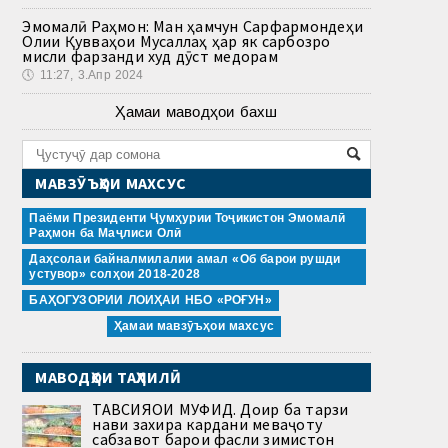
Эмомалӣ Раҳмон: Ман ҳамчун Сарфармондеҳи
Олии Қувваҳои Мусаллаҳ ҳар як сарбозро
мисли фарзанди худ дӯст медорам
🕔
11:27, 3.Апр 2024
Ҳамаи маводҳои бахш
МАВЗӮЪҲОИ МАХСУС
Паёми Президенти Ҷумҳурии Тоҷикистон Эмомалӣ
Раҳмон ба Маҷлиси Олӣ
Даҳсолаи байналмилалии амал «Об барои рушди
устувор» солҳои 2018-2028
БАҲОГУЗОРИИ ЛОИҲАИ НБО «РОҒУН»
Ҳамаи мавзӯъҳои махсус
МАВОДҲОИ ТАҲЛИЛӢ
ТАВСИЯҲОИ МУФИД. Доир ба тарзи
нави захира кардани меваҷоту
сабзавот барои фасли зимистон