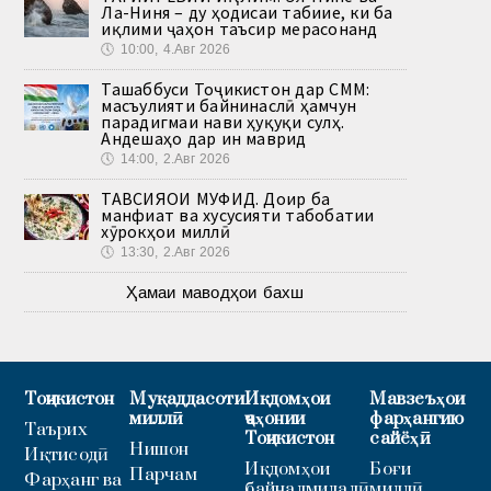
Ла-Ниня – ду ҳодисаи табиие, ки ба
иқлими ҷаҳон таъсир мерасонанд
🕔
10:00, 4.Авг 2026
Ташаббуси Тоҷикистон дар СММ:
масъулияти байнинаслӣ ҳамчун
парадигмаи нави ҳуқуқи сулҳ.
Андешаҳо дар ин маврид
🕔
14:00, 2.Авг 2026
ТАВСИЯҲОИ МУФИД. Доир ба
манфиат ва хусусияти табобатии
хӯрокҳои миллӣ
🕔
13:30, 2.Авг 2026
Ҳамаи маводҳои бахш
Тоҷикистон
Муқаддасоти
Иқдомҳои
Мавзеъҳои
миллӣ
ҷаҳонии
фарҳангию
Таърих
Тоҷикистон
сайёҳӣ
Нишон
Иқтисодӣ
Иқдомҳои
Боғи
Парчам
Фарҳанг ва
байналмилалӣ
миллӣ