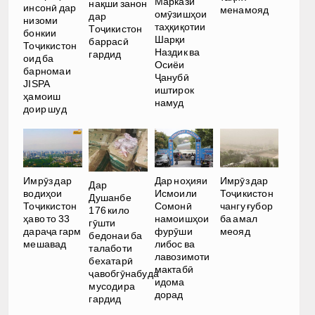
Маркази
нақши занон
инсонӣ дар
менамояд
омӯзишҳои
дар
низоми
таҳқиқотии
Тоҷикистон
бонкии
Шарқи
баррасӣ
Тоҷикистон
Наздик ва
гардид
оид ба
Осиёи
барномаи
Ҷанубӣ
JISPA
иштирок
ҳамоиш
намуд
доир шуд
Имрӯз дар
Дар ноҳияи
Имрӯз дар
Дар
водиҳои
Исмоили
Тоҷикистон
Душанбе
Тоҷикистон
Сомонӣ
чангу ғубор
176 кило
ҳаво то 33
намоишҳои
ба амал
гӯшти
дараҷа гарм
фурӯши
меояд
бедонаи ба
мешавад
либос ва
талаботи
лавозимоти
бехатарӣ
мактабӣ
ҷавобгӯнабуда
идома
мусодира
дорад
гардид