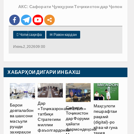
АКС: Сафорати Ҷумҳурии Тоҷикистон дар Ҷопон

Чопи саҳифа
✉
Равон кардан
Июнь 2, 2026 09:00
ХАБАРҲОИ ДИГАРИ ИН БАХШ
Дар
Барои
Маҳсулоти
Сафири
«Тоҷикаэронавигатсия»
довталабон
пешрафтаи
Тоҷикистон
татбиқи
ва шахсони
рақамӣ
дар Форуми
Стратегияи
масъули
(digital)-ро
ҳайати
миллии
рушди
кӣ ва чӣ гуна
фармондеҳони
фаъолгардонии
захираҳои
таҳия