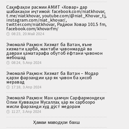
Саҳифаҳои расмии АМИТ «Ховар» дар
шабакаҳои иҷтимоӣ: facebook.com/niatkhovar,
t.me/niatkhovar, youtube.com/@niat_Khovar_tj,
instagram.com/niat_khovar/,
twitter.com/niatkhovar, Радиои Ховар 101.5 fm,
facebook.com/khovarfm/
🕔
08:23, 20.Май 2024
Эмомалӣ Раҳмон: Хизмат ба Ватан, яъне
хизмати ҳарбӣ, мактаби ҷавонмардӣ ва
давраи ҳаматарафа обутоб ёфтани ҷавонон
мебошад
🕔
08:24, 5.Апр 2024
Эмомалӣ Раҳмон: Хизмат ба Ватан – Модар
қарзи фарзандии ҳар як ҷавон ба ҳисоб
меравад
🕔
17:18, 3.Апр 2024
Эмомалӣ Раҳмон: Ман ҳамчун Сарфармондеҳи
Олии Қувваҳои Мусаллаҳ ҳар як сарбозро
мисли фарзанди худ дӯст медорам
🕔
11:27, 3.Апр 2024
Ҳамаи маводҳои бахш