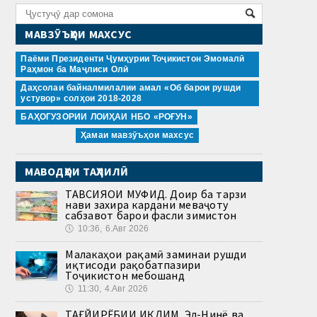
МАВЗӮЪҲОИ МАХСУС
Паёми Президенти Ҷумҳурии Тоҷикистон Эмомалӣ
Раҳмон ба Маҷлиси Олӣ
Даҳсолаи байналмилалии амал «Об барои рушди
устувор» солҳои 2018-2028
БАҲОГУЗОРИИ ЛОИҲАИ НБО «РОҒУН»
Ҳамаи мавзӯъҳои махсус
МАВОДҲОИ ТАҲЛИЛӢ
ТАВСИЯҲОИ МУФИД. Доир ба тарзи
нави захира кардани меваҷоту
сабзавот барои фасли зимистон
🕔
10:36, 6.Авг 2026
Малакаҳои рақамӣ заминаи рушди
иқтисоди рақобатпазири
Тоҷикистон мебошанд
🕔
11:30, 4.Авг 2026
ТАҒЙИРЁБИИ ИҚЛИМ. Эл-Нинё ва