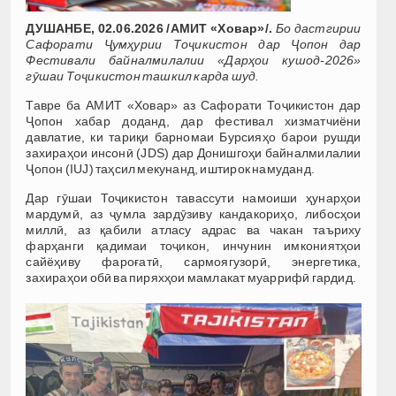
ДУШАНБЕ, 02.06.2026 /АМИТ «Ховар»/.
Бо дастгирии
Сафорати Ҷумҳурии Тоҷикистон дар Ҷопон дар
Фестивали байналмилалии «Дарҳои кушод-2026»
гӯшаи Тоҷикистон ташкил карда шуд.
Тавре ба АМИТ «Ховар» аз Сафорати Тоҷикистон дар
Ҷопон хабар доданд, дар фестивал хизматчиёни
давлатие, ки тариқи барномаи Бурсияҳо барои рушди
захираҳои инсонӣ (JDS) дар Донишгоҳи байналмилалии
Ҷопон (IUJ) таҳсил мекунанд, иштирок намуданд.
Дар гӯшаи Тоҷикистон тавассути намоиши ҳунарҳои
мардумӣ, аз ҷумла зардӯзиву кандакориҳо, либосҳои
миллӣ, аз қабили атласу адрас ва чакан таъриху
фарҳанги қадимаи тоҷикон, инчунин имкониятҳои
сайёҳиву фароғатӣ, сармоягузорӣ, энергетика,
захираҳои обӣ ва пиряхҳои мамлакат муаррифӣ гардид.