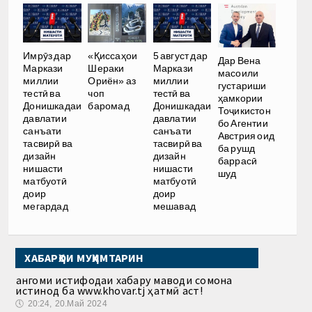
Имрӯз дар
«Қиссаҳои
5 август дар
Дар Вена
Маркази
Шераки
Маркази
масоили
миллии
Ориён» аз
миллии
густариши
тестӣ ва
чоп
тестӣ ва
ҳамкории
Донишкадаи
баромад
Донишкадаи
Тоҷикистон
давлатии
давлатии
бо Агентии
санъати
санъати
Австрия оид
тасвирӣ ва
тасвирӣ ва
ба рушд
дизайн
дизайн
баррасӣ
нишасти
нишасти
шуд
матбуотӣ
матбуотӣ
доир
доир
мегардад
мешавад
ХАБАРҲОИ МУҲИМТАРИН
Ҳангоми истифодаи хабару маводи сомона
истинод ба www.khovar.tj ҳатмӣ аст!
🕔
20:24, 20.Май 2024