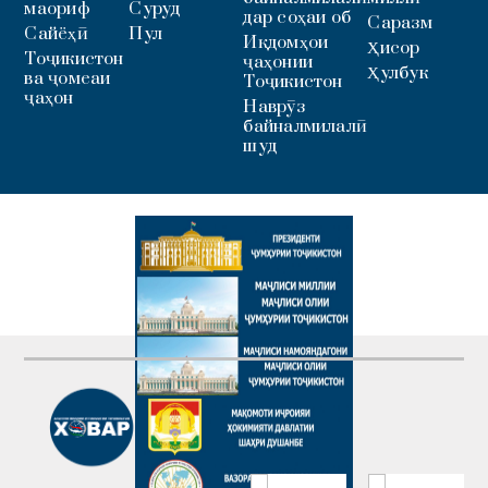
маориф
Суруд
дар соҳаи об
Саразм
Сайёҳӣ
Пул
Иқдомҳои
Ҳисор
Тоҷикистон
ҷаҳонии
Ҳулбук
ва ҷомеаи
Тоҷикистон
ҷаҳон
Наврӯз
байналмилалӣ
шуд