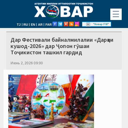
☰
|
|
|
|
"Ховар FM"
TJ
RU
EN
AR
FAR
Дар Фестивали байналмилалии «Дарҳои
кушод-2026» дар Ҷопон гӯшаи
Тоҷикистон ташкил гардид
Июнь 2, 2026 09:00