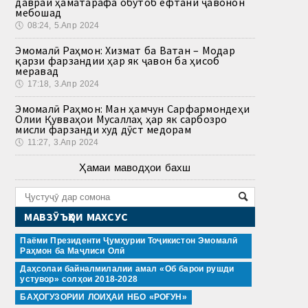
давраи ҳаматарафа обутоб ёфтани ҷавонон
мебошад
🕔
08:24, 5.Апр 2024
Эмомалӣ Раҳмон: Хизмат ба Ватан – Модар
қарзи фарзандии ҳар як ҷавон ба ҳисоб
меравад
🕔
17:18, 3.Апр 2024
Эмомалӣ Раҳмон: Ман ҳамчун Сарфармондеҳи
Олии Қувваҳои Мусаллаҳ ҳар як сарбозро
мисли фарзанди худ дӯст медорам
🕔
11:27, 3.Апр 2024
Ҳамаи маводҳои бахш
МАВЗӮЪҲОИ МАХСУС
Паёми Президенти Ҷумҳурии Тоҷикистон Эмомалӣ
Раҳмон ба Маҷлиси Олӣ
Даҳсолаи байналмилалии амал «Об барои рушди
устувор» солҳои 2018-2028
БАҲОГУЗОРИИ ЛОИҲАИ НБО «РОҒУН»