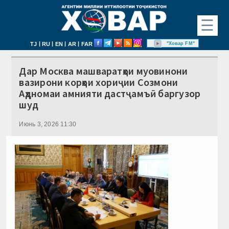
☰
|
|
|
|
"Ховар FM"
TJ
RU
EN
AR
FAR
Дар Москва машваратҳои муовинони
вазирони корҳои хориҷии Созмони
Аҳдномаи амнияти дастҷамъӣ баргузор
шуд
Июнь 3, 2026 11:30