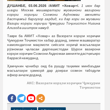
ДУШАНБЕ, 03.06.2026 /АМИТ «Ховар»/.
1 июн дар
шаҳри Москва машваратҳои муовинони вазирони
корҳои хориҷии Созмони Аҳдномаи амнияти
дастҷамъӣ баргузор гардид, ки дар кори он муовини
Вазири корҳои хориҷии Ҷумҳурии Тоҷикистон Нигина
Ализода ишитрок намуд.
Тавре ба АМИТ «Ховар» аз Вазорати корҳои хориҷии
Ҷумҳурии Тоҷикистон хабар доданд, зимни машваратҳо
намояндагони мақомоти сиёсати хориҷӣ масъалаҳои
рӯзномаи ҷаласаи дарпешистодаи Шурои вазирони
корҳои хориҷии Созмони Аҳдномаи амнияти дастҷмъиро
баррасӣ намуданд.
Ҳамчунин ҷонибҳо оид ба рушду таҳкими минбаъдаи
масъалаҳои ҳамкорӣ дар доираи созмон табодули
афкор анҷом доданд.
АКС: Вазорати корҳои хориҷии Ҷумҳурии
Тоҷикистон