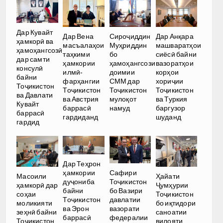
Дар Кувайт
Дар Вена
Сироҷиддин
Дар Анқара
ҳамкорӣ ва
масъалаҳои
Муҳриддин
машваратҳои
ҳамоҳангсозӣ
таҳкими
бо
сиёсӣ байни
дар самти
ҳамкории
ҳамоҳангсози
вазоратҳои
консулӣ
илмӣ-
доимии
корҳои
байни
фарҳангии
СММ дар
хориҷии
Тоҷикистон
Тоҷикистон
Тоҷикистон
Тоҷикистон
ва Давлати
ва Австрия
мулоқот
ва Туркия
Кувайт
баррасӣ
намуд
баргузор
баррасӣ
гардиданд
шуданд
гардид
Дар Теҳрон
ҳамкории
Сафири
Масоили
Ҳайати
дуҷониба
Тоҷикистон
ҳамкорӣ дар
Ҷумҳурии
байни
бо Вазири
соҳаи
Тоҷикистон
Тоҷикистон
давлатии
моликияти
бо иқтидори
ва Эрон
вазорати
зеҳнӣ байни
саноатии
баррасӣ
федералии
Тоҷикистон
вилояти