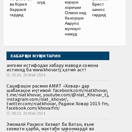
шуд
корҳои
ва Корея
Брест
хориҷии
баррасӣ
шинос
Олмон оид
гардид
гардид
ба корҳои
Аврупо
мулоқот
намуд
ХАБАРҲОИ МУҲИМТАРИН
Ҳангоми истифодаи хабару маводи сомона
истинод ба www.khovar.tj ҳатмӣ аст!
🕔
20:24, 20.Май 2024
Саҳифаҳои расмии АМИТ «Ховар» дар
шабакаҳои иҷтимоӣ: facebook.com/niatkhovar,
t.me/niatkhovar, youtube.com/@niat_Khovar_tj,
instagram.com/niat_khovar/,
twitter.com/niatkhovar, Радиои Ховар 101.5 fm,
facebook.com/khovarfm/
🕔
08:23, 20.Май 2024
Эмомалӣ Раҳмон: Хизмат ба Ватан, яъне
хизмати ҳарбӣ, мактаби ҷавонмардӣ ва