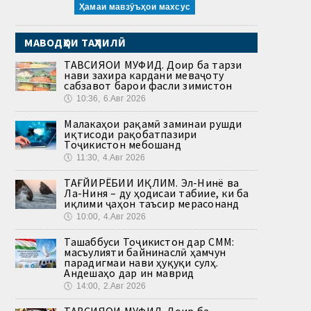
Ҳамаи мавзӯъҳои махсус
МАВОДҲОИ ТАҲЛИЛӢ
ТАВСИЯҲОИ МУФИД. Доир ба тарзи
нави захира кардани меваҷоту
сабзавот барои фасли зимистон
🕔
10:36, 6.Авг 2026
Малакаҳои рақамӣ заминаи рушди
иқтисоди рақобатпазири
Тоҷикистон мебошанд
🕔
11:30, 4.Авг 2026
ТАҒЙИРЁБИИ ИҚЛИМ. Эл-Нинё ва
Ла-Ниня – ду ҳодисаи табиие, ки ба
иқлими ҷаҳон таъсир мерасонанд
🕔
10:00, 4.Авг 2026
Ташаббуси Тоҷикистон дар СММ:
масъулияти байнинаслӣ ҳамчун
парадигмаи нави ҳуқуқи сулҳ.
Андешаҳо дар ин маврид
🕔
14:00, 2.Авг 2026