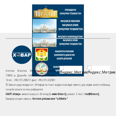
Агентии Миллии Иттилоотии Тоҷикистон
734018. ш. Душанбе, хиёбони Саъдии Шерозӣ,
16 тел.: +992 (37) 2385217, факс: +992 (37) 2232383
© Ҳамаи ҳуқуқ маҳфуз аст. Истифода ва паҳн кардани маводи сомона, дар кадом шакле набошад,
танҳо бо иҷозати хаттии роҳбарияти
АМИТ «Ховар»
имконпазир аст. Истинод ба
www.khovar.tj
ҳатмист. E-mail:
niat@khovar.tj
Омодакунандаи сомона:
Агентии рекламавии "adMedia"