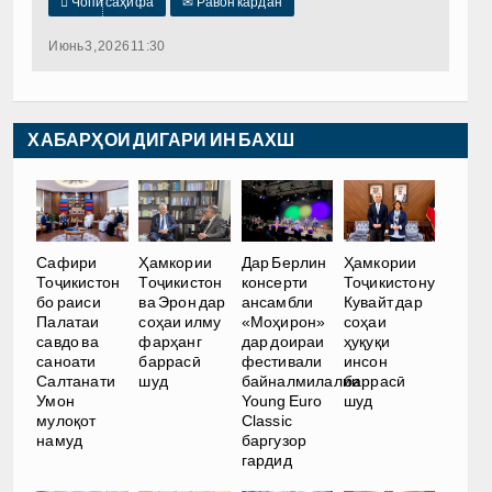

Чопи саҳифа
✉
Равон кардан
Июнь 3, 2026 11:30
ХАБАРҲОИ ДИГАРИ ИН БАХШ
Сафири
Ҳамкории
Дар Берлин
Ҳамкории
Тоҷикистон
Тоҷикистон
консерти
Тоҷикистону
бо раиси
ва Эрон дар
ансамбли
Кувайт дар
Палатаи
соҳаи илму
«Моҳирон»
соҳаи
савдо ва
фарҳанг
дар доираи
ҳуқуқи
саноати
баррасӣ
фестивали
инсон
Салтанати
шуд
байналмилалии
баррасӣ
Умон
Young Euro
шуд
мулоқот
Classic
намуд
баргузор
гардид