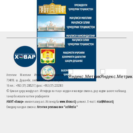
Агентии Миллии Иттилоотии Тоҷикистон
734018. ш. Душанбе, хиёбони Саъдии Шерозӣ,
16 тел.: +992 (37) 2385217, факс: +992 (37) 2232383
© Ҳамаи ҳуқуқ маҳфуз аст. Истифода ва паҳн кардани маводи сомона, дар кадом шакле набошад,
танҳо бо иҷозати хаттии роҳбарияти
АМИТ «Ховар»
имконпазир аст. Истинод ба
www.khovar.tj
ҳатмист. E-mail:
niat@khovar.tj
Омодакунандаи сомона:
Агентии рекламавии "adMedia"