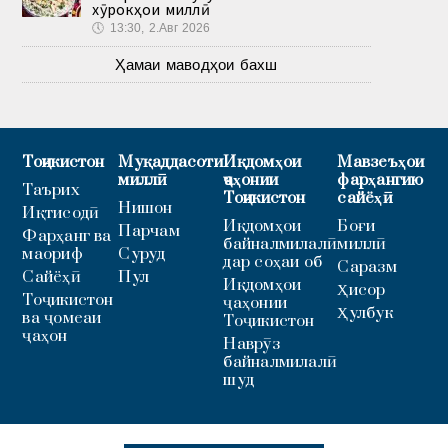
хӯрокҳои миллӣ
🕔
13:30, 2.Авг 2026
Ҳамаи маводҳои бахш
Тоҷикистон
Муқаддасоти
Иқдомҳои
Мавзеъҳои
миллӣ
ҷаҳонии
фарҳангию
Таърих
Тоҷикистон
сайёҳӣ
Нишон
Иқтисодӣ
Иқдомҳои
Боғи
Парчам
Фарҳанг ва
байналмилалӣ
миллӣ
маориф
Суруд
дар соҳаи об
Саразм
Сайёҳӣ
Пул
Иқдомҳои
Ҳисор
Тоҷикистон
ҷаҳонии
Ҳулбук
ва ҷомеаи
Тоҷикистон
ҷаҳон
Наврӯз
байналмилалӣ
шуд