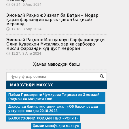
🕔
08:24, 5.Апр 2024
Эмомалӣ Раҳмон: Хизмат ба Ватан – Модар
қарзи фарзандии ҳар як ҷавон ба ҳисоб
меравад
🕔
17:18, 3.Апр 2024
Эмомалӣ Раҳмон: Ман ҳамчун Сарфармондеҳи
Олии Қувваҳои Мусаллаҳ ҳар як сарбозро
мисли фарзанди худ дӯст медорам
🕔
11:27, 3.Апр 2024
Ҳамаи маводҳои бахш
МАВЗӮЪҲОИ МАХСУС
Паёми Президенти Ҷумҳурии Тоҷикистон Эмомалӣ
Раҳмон ба Маҷлиси Олӣ
Даҳсолаи байналмилалии амал «Об барои рушди
устувор» солҳои 2018-2028
БАҲОГУЗОРИИ ЛОИҲАИ НБО «РОҒУН»
Ҳамаи мавзӯъҳои махсус