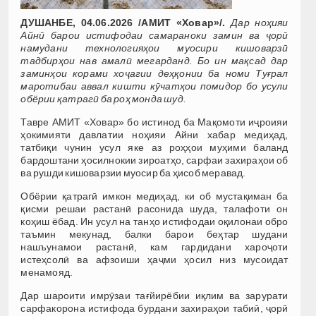
ДУШАНБЕ, 04.06.2026 /АМИТ «Ховар»/.
Дар ноҳияи
Айнӣ барои истифодаи самараноки замин ва ҷорӣ
намудани технологияҳои муосири кишоварзӣ
тадбирҳои нав амалӣ мегарданд. Бо ин мақсад дар
заминҳои корами хоҷагии деҳқонии ба номи Туғрал
маротибаи аввал кишти кӯчатҳои помидор бо усули
обёрии қатрагӣ ба роҳ монда шуд.
Тавре АМИТ «Ховар» бо истинод ба Мақомоти иҷроияи
ҳокимияти давлатии ноҳияи Айни хабар медиҳад,
татбиқи чунин усул яке аз роҳҳои муҳими баланд
бардоштани ҳосилнокии зироатҳо, сарфаи захираҳои об
ва рушди кишоварзии муосир ба ҳисоб меравад.
Обёрии қатрагӣ имкон медиҳад, ки об мустақиман ба
қисми решаи растанӣ расонида шуда, талафоти он
коҳиш ёбад. Ин усул на танҳо истифодаи оқилонаи обро
таъмин мекунад, балки барои беҳтар шудани
нашъунамои растанӣ, кам гардидани хароҷоти
истеҳсолӣ ва афзоиши ҳаҷми ҳосил низ мусоидат
менамояд.
Дар шароити имрӯзаи тағйирёбии иқлим ва зарурати
сарфакорона истифода бурдани захираҳои табиӣ, ҷорӣ