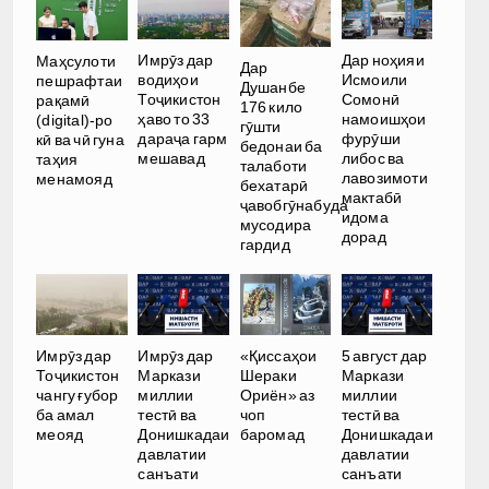
Имрӯз дар
Дар ноҳияи
Маҳсулоти
Дар
водиҳои
Исмоили
пешрафтаи
Душанбе
Тоҷикистон
Сомонӣ
рақамӣ
176 кило
ҳаво то 33
намоишҳои
(digital)-ро
гӯшти
дараҷа гарм
фурӯши
кӣ ва чӣ гуна
бедонаи ба
мешавад
либос ва
таҳия
талаботи
лавозимоти
менамояд
бехатарӣ
мактабӣ
ҷавобгӯнабуда
идома
мусодира
дорад
гардид
Имрӯз дар
Имрӯз дар
«Қиссаҳои
5 август дар
Тоҷикистон
Маркази
Шераки
Маркази
чангу ғубор
миллии
Ориён» аз
миллии
ба амал
тестӣ ва
чоп
тестӣ ва
меояд
Донишкадаи
баромад
Донишкадаи
давлатии
давлатии
санъати
санъати