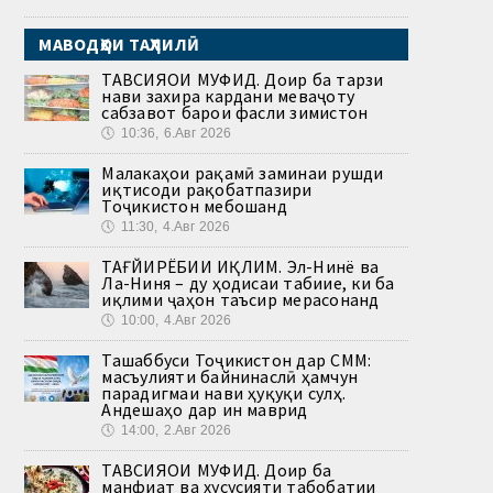
МАВОДҲОИ ТАҲЛИЛӢ
ТАВСИЯҲОИ МУФИД. Доир ба тарзи
нави захира кардани меваҷоту
сабзавот барои фасли зимистон
🕔
10:36, 6.Авг 2026
Малакаҳои рақамӣ заминаи рушди
иқтисоди рақобатпазири
Тоҷикистон мебошанд
🕔
11:30, 4.Авг 2026
ТАҒЙИРЁБИИ ИҚЛИМ. Эл-Нинё ва
Ла-Ниня – ду ҳодисаи табиие, ки ба
иқлими ҷаҳон таъсир мерасонанд
🕔
10:00, 4.Авг 2026
Ташаббуси Тоҷикистон дар СММ:
масъулияти байнинаслӣ ҳамчун
парадигмаи нави ҳуқуқи сулҳ.
Андешаҳо дар ин маврид
🕔
14:00, 2.Авг 2026
ТАВСИЯҲОИ МУФИД. Доир ба
манфиат ва хусусияти табобатии