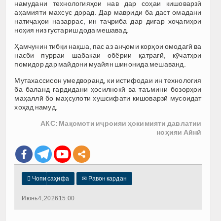
намудани технологияҳои нав дар соҳаи кишоварзӣ
аҳамияти махсус дорад. Дар мавриди ба даст омадани
натиҷаҳои назаррас, ин таҷриба дар дигар хоҷагиҳои
ноҳия низ густариш дода мешавад.
Ҳамчунин тибқи нақша, пас аз анҷоми корҳои омодагӣ ва
насби пурраи шабакаи обёрии қатрагӣ, кӯчатҳои
помидор дар майдони муайян шинонида мешаванд.
Мутахассисон умедворанд, ки истифодаи ин технология
ба баланд гардидани ҳосилнокӣ ва таъмини бозорҳои
маҳаллӣ бо маҳсулоти хушсифати кишоварзӣ мусоидат
хоҳад намуд.
АКС: Мақомоти иҷроияи ҳокимияти давлатии
ноҳияи Айнӣ

Чопи саҳифа
✉
Равон кардан
Июнь 4, 2026 15:00