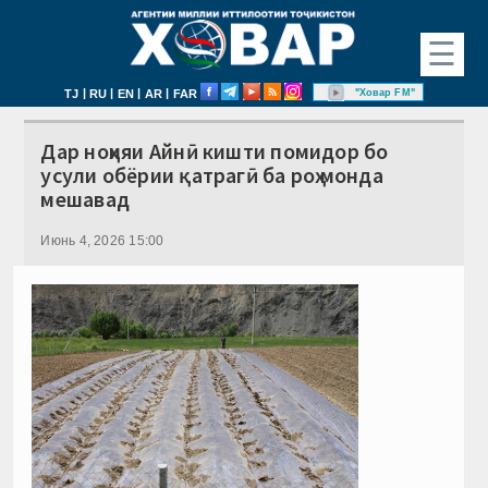
☰
|
|
|
|
"Ховар FM"
TJ
RU
EN
AR
FAR
Дар ноҳияи Айнӣ кишти помидор бо
усули обёрии қатрагӣ ба роҳ монда
мешавад
Июнь 4, 2026 15:00