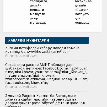
тасвирӣ ва
тасвирӣ ва
дизайн
дизайн
нишасти
нишасти
матбуотӣ
матбуотӣ
доир
доир
мегардад
мешавад
ХАБАРҲОИ МУҲИМТАРИН
Ҳангоми истифодаи хабару маводи сомона
истинод ба www.khovar.tj ҳатмӣ аст!
🕔
20:24, 20.Май 2024
Саҳифаҳои расмии АМИТ «Ховар» дар
шабакаҳои иҷтимоӣ: facebook.com/niatkhovar,
t.me/niatkhovar, youtube.com/@niat_Khovar_tj,
instagram.com/niat_khovar/,
twitter.com/niatkhovar, Радиои Ховар 101.5 fm,
facebook.com/khovarfm/
🕔
08:23, 20.Май 2024
Эмомалӣ Раҳмон: Хизмат ба Ватан, яъне
хизмати ҳарбӣ, мактаби ҷавонмардӣ ва
давраи ҳаматарафа обутоб ёфтани ҷавонон
мебошад