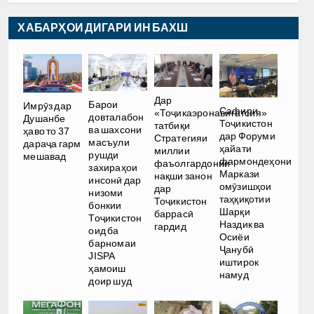
ХАБАРҲОИ ДИГАРИ ИН БАХШ
Дар
Барои
Имрӯз дар
Сафири
«Тоҷикаэронавигатсия»
довталабон
Душанбе
Тоҷикистон
татбиқи
ва шахсони
ҳаво то 37
дар Форуми
Стратегияи
масъули
дараҷа гарм
ҳайати
миллии
рушди
мешавад
фармондеҳони
фаъолгардонии
захираҳои
Маркази
нақши занон
инсонӣ дар
омӯзишҳои
дар
низоми
таҳқиқотии
Тоҷикистон
бонкии
Шарқи
баррасӣ
Тоҷикистон
Наздик ва
гардид
оид ба
Осиёи
барномаи
Ҷанубӣ
JISPA
иштирок
ҳамоиш
намуд
доир шуд