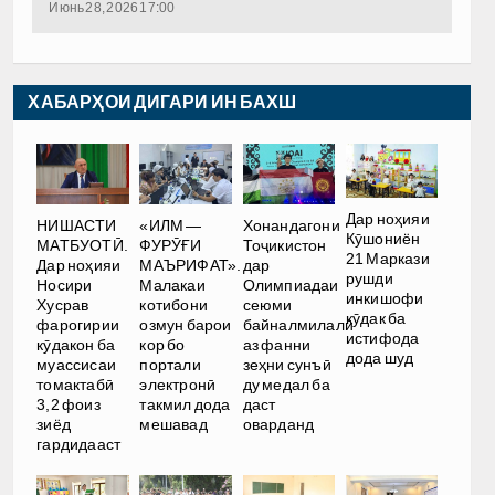
Июнь 28, 2026 17:00
ХАБАРҲОИ ДИГАРИ ИН БАХШ
Дар ноҳияи
НИШАСТИ
«ИЛМ —
Хонандагони
Кӯшониён
МАТБУОТӢ.
ФУРӮҒИ
Тоҷикистон
21 Маркази
Дар ноҳияи
МАЪРИФАТ».
дар
рушди
Носири
Малакаи
Олимпиадаи
инкишофи
Хусрав
котибони
сеюми
кӯдак ба
фарогирии
озмун барои
байналмилалӣ
истифода
кӯдакон ба
кор бо
аз фанни
дода шуд
муассисаи
портали
зеҳни сунъӣ
томактабӣ
электронӣ
ду медал ба
3,2 фоиз
такмил дода
даст
зиёд
мешавад
оварданд
гардидааст