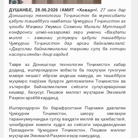
ДУШАНБЕ, 28.06.2026 /АМИТ «Ховар»/.
27 июн дар
Донишгоҳи технологии Тоҷикистон ба муносибати
қабули ташаббуси навбатии Ҷумҳурии Тоҷикистон аз
ҷониби Маҷмаи Умумии Созмони Милали Муттаҳид
конфронси илмӣ-назариявӣ зери унвони «Ваҳдати
миллӣ – заминаи устувори қабули ташаббуси
Ҷумҳурии Тоҷикистон дар арсаи байналмилалӣ:
«Даҳсолаи байналмилалии таҳкими сулҳ ба хотири
наслҳои оянда» доир гардид.
Тавре аз Донишгоҳи технологии Тоҷикистон хабар
доданд, иштирокдорон вобаста ба паҳлуҳои гуногуни
мавзуи нишаст ибрози андеша намуда, ин ташаббуси
муҳимро пирӯзии бузурги дипломатияи Тоҷикистон ва
эътирофи байналмилалии сиёсати сулҳпарваронаи
кишвар, бахусус Пешвои миллат муҳтарам Эмомалӣ
Раҳмон арзёбӣ карданд.
Иштирокдорон бо барафрохтани Парчами давлатии
Ҷумҳурии Тоҷикистон, шиору овезаҳои
тараннумкунандаи сулҳу ваҳдати миллӣ ва ҳамбастагӣ,
ҷонибдории комили худро аз сиёсати хирадмандонаи
Президенти Ҷумҳурии Тоҷикистон, Пешвои миллат
муҳтарам Эмомалӣ Раҳмон изҳор намуданд.