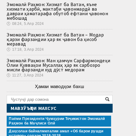
Эмомалӣ Раҳмон: Хизмат ба Ватан, яъне
хизмати ҳарбӣ, мактаби ҷавонмардӣ ва
давраи ҳаматарафа обутоб ёфтани ҷавонон
мебошад
🕔
08:24, 5.Апр 2024
Эмомалӣ Раҳмон: Хизмат ба Ватан – Модар
қарзи фарзандии ҳар як ҷавон ба ҳисоб
меравад
🕔
17:18, 3.Апр 2024
Эмомалӣ Раҳмон: Ман ҳамчун Сарфармондеҳи
Олии Қувваҳои Мусаллаҳ ҳар як сарбозро
мисли фарзанди худ дӯст медорам
🕔
11:27, 3.Апр 2024
Ҳамаи маводҳои бахш
МАВЗӮЪҲОИ МАХСУС
Паёми Президенти Ҷумҳурии Тоҷикистон Эмомалӣ
Раҳмон ба Маҷлиси Олӣ
Даҳсолаи байналмилалии амал «Об барои рушди
устувор» солҳои 2018-2028