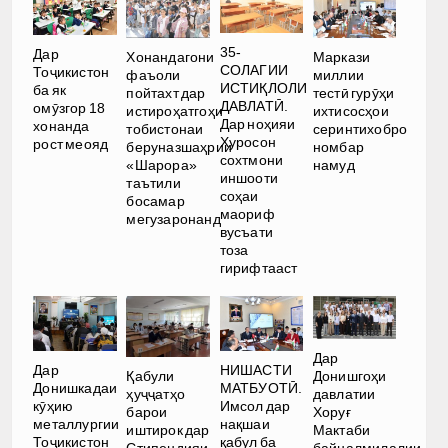
35-
Дар
Хонандагони
Маркази
СОЛАГИИ
Тоҷикистон
фаъоли
миллии
ИСТИҚЛОЛИ
ба як
пойтахт дар
тестӣ гурӯҳи
ДАВЛАТӢ.
омӯзгор 18
истироҳатгоҳи
ихтисосҳои
Дар ноҳияи
хонанда
тобистонаи
серинтихобро
Хуросон
рост меояд
беруназшаҳрии
номбар
сохтмони
«Шарора»
намуд
иншооти
таътили
соҳаи
босамар
маориф
мегузаронанд
вусъати
тоза
гирифтааст
Дар
Дар
НИШАСТИ
Қабули
Донишгоҳи
Донишкадаи
МАТБУОТӢ.
ҳуҷҷатҳо
давлатии
кӯҳию
Имсол дар
барои
Хоруғ
металлургии
нақшаи
иштирок дар
Мактаби
Тоҷикистон
қабул ба
Стипендияи