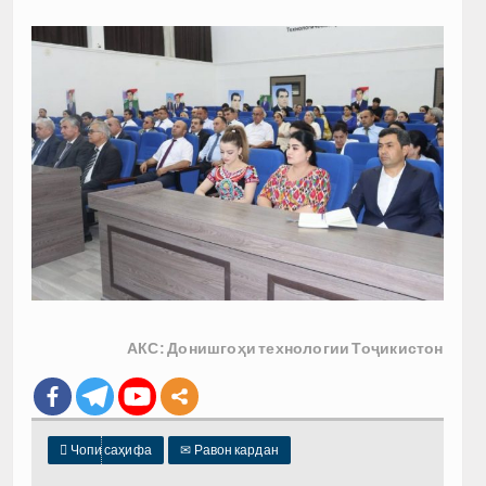
АКС: Донишгоҳи технологии Тоҷикистон

Чопи саҳифа
✉
Равон кардан