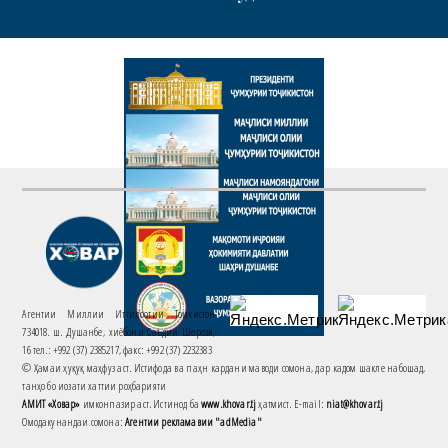
Агентии Миллии Иттилоотии Тоҷикистон
734018. ш. Душанбе, хиёбони Саъдии Шерозӣ,
16 тел.: +992 (37) 2385217, факс: +992 (37) 2232383
© Ҳамаи ҳуқуқ маҳфуз аст. Истифода ва паҳн кардани маводи сомона, дар кадом шакле набошад,
танҳо бо иҷозати хаттии роҳбарияти
АМИТ «Ховар»
имконпазир аст. Истинод ба
www.khovar.tj
ҳатмист. E-mail:
niat@khovar.tj
Омодакунандаи сомона:
Агентии рекламавии "adMedia"