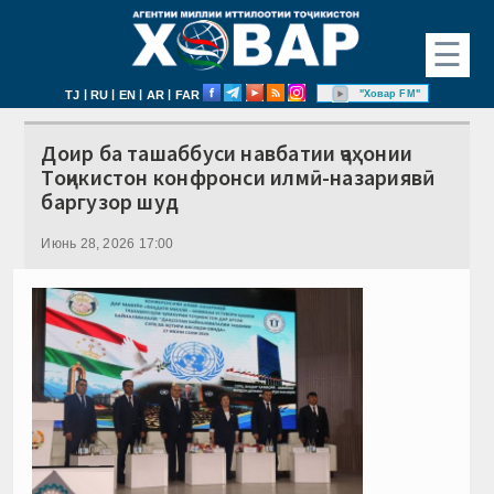
☰
|
|
|
|
"Ховар FM"
TJ
RU
EN
AR
FAR
Доир ба ташаббуси навбатии ҷаҳонии
Тоҷикистон конфронси илмӣ-назариявӣ
баргузор шуд
Июнь 28, 2026 17:00