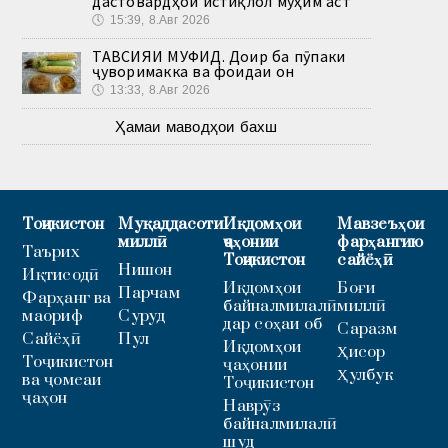
дастовардҳои истиқлол муҳим аст
🕔
15:39, 8.Авг 2026
ТАВСИЯИ МУФИД. Доир ба пӯпаки
ҷуворимакка ва фоидаи он
🕔
13:33, 8.Авг 2026
Ҳамаи маводҳои бахш
Тоҷикистон
Муқаддасоти
Иқдомҳои
Мавзеъҳои
миллӣ
ҷаҳонии
фарҳангию
Таърих
Тоҷикистон
сайёҳӣ
Нишон
Иқтисодӣ
Иқдомҳои
Боғи
Парчам
Фарҳанг ва
байналмилалӣ
миллӣ
маориф
Суруд
дар соҳаи об
Саразм
Сайёҳӣ
Пул
Иқдомҳои
Ҳисор
Тоҷикистон
ҷаҳонии
Ҳулбук
ва ҷомеаи
Тоҷикистон
ҷаҳон
Наврӯз
байналмилалӣ
шуд