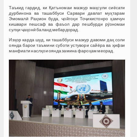
Таъкид гардид, ки Қатъномаи мазкур маҳсули сиёсати
дурбинона ва ташаббуси Сарвари давлат муҳтарам
Эмомалӣ Раҳмон буда, ҷойгоҳи Тоҷикистонро ҳамчун
кишвари пешсаф ва фаъол дар пешбурди рӯзномаи
сулҳи ҷаҳонӣ баланд мебардорад.
Изҳор карда шуд, ки ташаббуси мазкур давоми даҳ соли
оянда барои таъмини суботи устувори сайёра ва ҳифзи
манфиати наслҳои оянда замина фароҳам меорад.