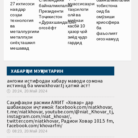
байналмилалии
27 ихтисоси
муассисаҳои
байналмилалии
тобистона
нав дар
таҳсилоти
Президенти
оид ба
соҳаи
олӣ ва
Тоҷикистон
омӯзиши
технология
миёнаи
«Дурахшандагон»
криосфера
ва
касбӣ 10
оғоз ёфт
ба
металлургияи
ҳазор ҷой
фаъолият
металлҳои
зиёд ҷудо
оғоз намуд
сиёҳ ташкил
гардид
мешавад
ХАБАРҲОИ МУҲИМТАРИН
Ҳангоми истифодаи хабару маводи сомона
истинод ба www.khovar.tj ҳатмӣ аст!
🕔
20:24, 20.Май 2024
Саҳифаҳои расмии АМИТ «Ховар» дар
шабакаҳои иҷтимоӣ: facebook.com/niatkhovar,
t.me/niatkhovar, youtube.com/@niat_Khovar_tj,
instagram.com/niat_khovar/,
twitter.com/niatkhovar, Радиои Ховар 101.5 fm,
facebook.com/khovarfm/
🕔
08:23, 20.Май 2024