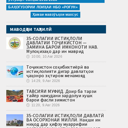
БАҲОГУЗОРИИ ЛОИҲАИ НБО «РОҒУН»
Ҳамаи мавзӯъҳои махсус
МАВОДҲОИ ТАҲЛИЛӢ
35-СОЛАГИИ ИСТИҚЛОЛИ
ДАВЛАТИИ ТОҶИКИСТОН —
ЗАМИНА БАРОИ ИМКОНОТИ НАВ.
Мулоҳизаҳо дар ин маврид
🕔
10:00, 10.Авг 2026
Тоҷикистон соҳибихтиёрӣ ва
истиқлолияти дигар давлатҳои
ҷаҳонро эҳтиром менамояд
🕔
14:29, 9.Авг 2026
ТАВСИЯИ МУФИД. Доир ба тарзи
тайёр намудани зардолуи хушк
барои фасли зимистон
🕔
11:20, 9.Авг 2026
35-СОЛАГИИ ИСТИҚЛОЛИ ДАВЛАТӢ
ВА ОСОРХОНАИ МИЛЛӢ. Нақши ин
ниҳод дар ҳифзу муаррифии