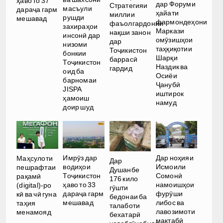
ҳаво то 37
дар Форуми
Стратегияи
масъули
дараҷа гарм
ҳайати
миллии
рушди
мешавад
фармондеҳони
фаъолгардонии
захираҳои
Маркази
нақши занон
инсонӣ дар
омӯзишҳои
дар
низоми
таҳқиқотии
Тоҷикистон
бонкии
Шарқи
баррасӣ
Тоҷикистон
Наздик ва
гардид
оид ба
Осиёи
барномаи
Ҷанубӣ
JISPA
иштирок
ҳамоиш
намуд
доир шуд
Имрӯз дар
Дар ноҳияи
Маҳсулоти
Дар
водиҳои
Исмоили
пешрафтаи
Душанбе
Тоҷикистон
Сомонӣ
рақамӣ
176 кило
ҳаво то 33
намоишҳои
(digital)-ро
гӯшти
дараҷа гарм
фурӯши
кӣ ва чӣ гуна
бедонаи ба
мешавад
либос ва
таҳия
талаботи
лавозимоти
менамояд
бехатарӣ
мактабӣ