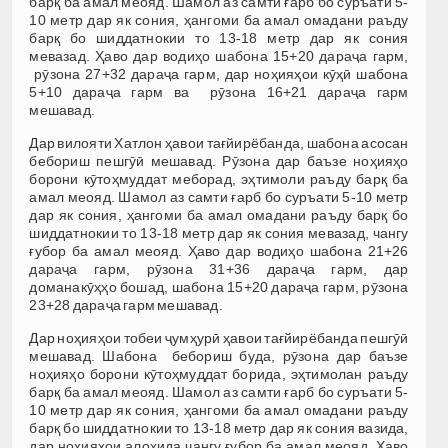
барқ ба амал меояд. Шамол аз самти ғарб бо суръати 5-
10 метр дар як сония, ҳангоми ба амал омадани раъду
барқ бо шиддатнокии то 13-18 метр дар як сония
мевазад. Ҳаво дар водиҳо шабона 15+20 дараҷа гарм,
рӯзона 27+32 дараҷа гарм, дар ноҳияҳои кӯҳӣ шабона
5+10 дараҷа гарм ва рӯзона 16+21 дараҷа гарм
мешавад.
Дар вилояти Хатлон ҳавои тағйирёбанда, шабона асосан
бебориш пешгӯӣ мешавад. Рӯзона дар баъзе ноҳияҳо
борони кӯтоҳмуддат меборад, эҳтимоли раъду барқ ба
амал меояд. Шамол аз самти ғарб бо суръати 5-10 метр
дар як сония, ҳангоми ба амал омадани раъду барқ бо
шиддатнокии то 13-18 метр дар як сония мевазад, чангу
ғубор ба амал меояд. Ҳаво дар водиҳо шабона 21+26
дараҷа гарм, рӯзона 31+36 дараҷа гарм, дар
доманакӯҳҳо бошад, шабона 15+20 дараҷа гарм, рӯзона
23+28 дараҷа гарм мешавад.
Дар ноҳияҳои тобеи ҷумҳурӣ ҳавои тағйирёбанда пешгӯӣ
мешавад. Шабона бебориш буда, рӯзона дар баъзе
ноҳияҳо борони кӯтоҳмуддат борида, эҳтимолан раъду
барқ ба амал меояд. Шамол аз самти ғарб бо суръати 5-
10 метр дар як сония, ҳангоми ба амал омадани раъду
барқ бо шиддатнокии то 13-18 метр дар як сония вазида,
дар ноҳияҳои алоҳида чангу ғубор ба амал меояд. Ҳаво