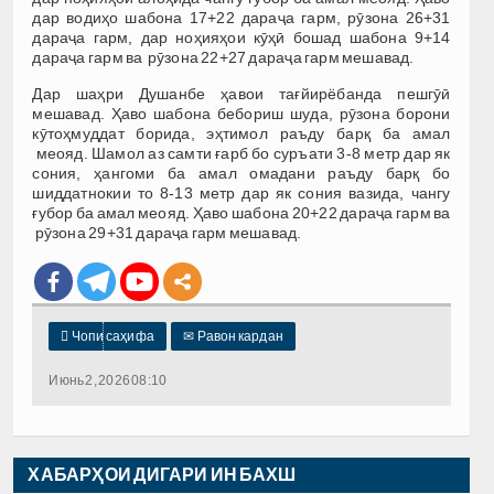
дар водиҳо шабона 17+22 дараҷа гарм, рӯзона 26+31
дараҷа гарм, дар ноҳияҳои кӯҳӣ бошад шабона 9+14
дараҷа гарм ва рӯзона 22+27 дараҷа гарм мешавад.
Дар шаҳри Душанбе ҳавои тағйирёбанда пешгӯӣ
мешавад. Ҳаво шабона бебориш шуда, рӯзона борони
кӯтоҳмуддат борида, эҳтимол раъду барқ ба амал
меояд. Шамол аз самти ғарб бо суръати 3-8 метр дар як
сония, ҳангоми ба амал омадани раъду барқ бо
шиддатнокии то 8-13 метр дар як сония вазида, чангу
ғубор ба амал меояд. Ҳаво шабона 20+22 дараҷа гарм ва
рӯзона 29+31 дараҷа гарм мешавад.

Чопи саҳифа
✉
Равон кардан
Июнь 2, 2026 08:10
ХАБАРҲОИ ДИГАРИ ИН БАХШ