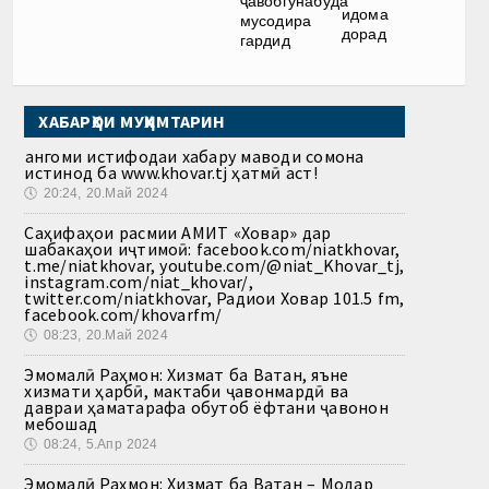
ҷавобгӯнабуда
идома
мусодира
дорад
гардид
ХАБАРҲОИ МУҲИМТАРИН
Ҳангоми истифодаи хабару маводи сомона
истинод ба www.khovar.tj ҳатмӣ аст!
🕔
20:24, 20.Май 2024
Саҳифаҳои расмии АМИТ «Ховар» дар
шабакаҳои иҷтимоӣ: facebook.com/niatkhovar,
t.me/niatkhovar, youtube.com/@niat_Khovar_tj,
instagram.com/niat_khovar/,
twitter.com/niatkhovar, Радиои Ховар 101.5 fm,
facebook.com/khovarfm/
🕔
08:23, 20.Май 2024
Эмомалӣ Раҳмон: Хизмат ба Ватан, яъне
хизмати ҳарбӣ, мактаби ҷавонмардӣ ва
давраи ҳаматарафа обутоб ёфтани ҷавонон
мебошад
🕔
08:24, 5.Апр 2024
Эмомалӣ Раҳмон: Хизмат ба Ватан – Модар