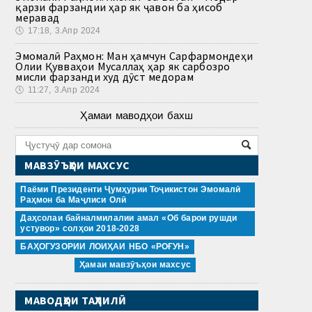
қарзи фарзандии ҳар як ҷавон ба ҳисоб
меравад
🕔
17:18, 3.Апр 2024
Эмомалӣ Раҳмон: Ман ҳамчун Сарфармондеҳи
Олии Қувваҳои Мусаллаҳ ҳар як сарбозро
мисли фарзанди худ дӯст медорам
🕔
11:27, 3.Апр 2024
Ҳамаи маводҳои бахш
МАВЗӮЪҲОИ МАХСУС
Паёми Президенти Ҷумҳурии Тоҷикистон Эмомалӣ
Раҳмон ба Маҷлиси Олӣ
Даҳсолаи байналмилалии амал «Об барои рушди
устувор» солҳои 2018-2028
БАҲОГУЗОРИИ ЛОИҲАИ НБО «РОҒУН»
Ҳамаи мавзӯъҳои махсус
МАВОДҲОИ ТАҲЛИЛӢ