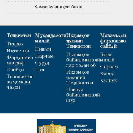
Ҳамаи маводҳои бахш
Тоҷикистон
Муқаддасоти
Иқдомҳои
Мавзеъҳои
миллӣ
ҷаҳонии
фарҳангию
Таърих
Тоҷикистон
сайёҳӣ
Нишон
Иқтисодӣ
Иқдомҳои
Боғи
Парчам
Фарҳанг ва
байналмилалӣ
миллӣ
маориф
Суруд
дар соҳаи об
Саразм
Сайёҳӣ
Пул
Иқдомҳои
Ҳисор
Тоҷикистон
ҷаҳонии
Ҳулбук
ва ҷомеаи
Тоҷикистон
ҷаҳон
Наврӯз
байналмилалӣ
шуд