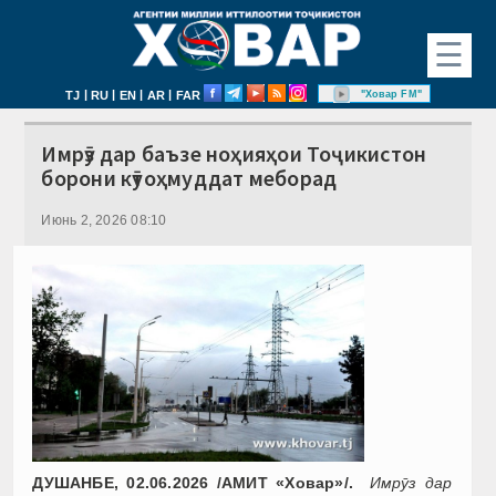
☰
|
|
|
|
"Ховар FM"
TJ
RU
EN
AR
FAR
Имрӯз дар баъзе ноҳияҳои Тоҷикистон
борони кӯтоҳмуддат меборад
Июнь 2, 2026 08:10
ДУШАНБЕ, 02.06.2026 /АМИТ «Ховар»/.
Имрӯз дар