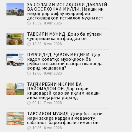
35-СОЛАГИИ ИСТИҚЛОЛИ ДАВЛАТӢ
ВА ОСОРХОНАИ МИЛЛӢ. Нақши ин
ниҳод дар ҳифзу муаррифии
дастовардҳои истиқлол муҳим аст
🕔
15:39, 8.Авг 2026
ТАВСИЯИ МУФИД. Доир ба пӯпаки
ҷуворимакка ва фоидаи он
🕔
13:33, 8.Авг 2026
ПУРСИДЕД, ҶАВОБ МЕДИҲЕМ. Дар
кадом ҳолатҳо муҳоҷирон ба
рӯйхати шахсони назоратшаванда
ворид мешаванд?
🕔
12:00, 8.Авг 2026
ТАҒЙИРЁБИИ ИҚЛИМ ВА
ПАЙОМАДҲОИ ОН. Дар соҳаи
кишоварзӣ ҳаво ва иқлим нақши
аввалиндараҷа доранд
🕔
09:14, 7.Авг 2026
ТАВСИЯҲОИ МУФИД. Доир ба тарзи
нави захира кардани меваҷоту
сабзавот барои фасли зимистон
🕔
10:36, 6.Авг 2026