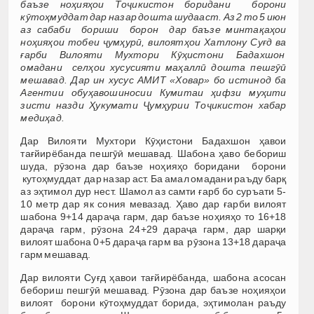
баъзе ноҳияҳои Тоҷикистон боридани борони
кӯтоҳмуддат дар назар дошта шудааст. Аз 2 то 5 июн
аз сабаби бориши борон дар баъзе минтақаҳои
ноҳияҳои тобеи ҷумҳурӣ, вилоятҳои Хатлону Суғд ва
ғарби Вилояти Мухтори Кӯҳистони Бадахшон
омадани селҳои хусусияти маҳаллӣ дошта пешгӯӣ
мешавад. Дар ин хусус АМИТ «Ховар» бо истинод ба
Агентии обуҳавошиносии Кумитаи ҳифзи муҳити
зисти назди Ҳукумати Ҷумҳурии Тоҷикистон хабар
медиҳад.
Дар Вилояти Мухтори Кӯҳистони Бадахшон ҳавои
тағйирёбанда пешгӯӣ мешавад. Шабона ҳаво бебориш
шуда, рӯзона дар баъзе ноҳияҳо боридани борони
кутоҳмуддат дар назар аст. Ба амал омадани раъду барқ
аз эҳтимол дур нест. Шамол аз самти ғарб бо суръати 5-
10 метр дар як сония мевазад. Ҳаво дар ғарби вилоят
шабона 9+14 дараҷа гарм, дар баъзе ноҳияҳо то 16+18
дараҷа гарм, рӯзона 24+29 дараҷа гарм, дар шарқи
вилоят шабона 0+5 дараҷа гарм ва рӯзона 13+18 дараҷа
гарм мешавад.
Дар вилояти Суғд ҳавои тағйирёбанда, шабона асосан
бебориш пешгӯӣ мешавад. Рӯзона дар баъзе ноҳияҳои
вилоят борони кӯтоҳмуддат борида, эҳтимолан раъду