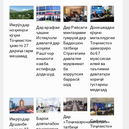
Имрӯз дар
Дар арафаи
Дар Раёсати
Донишкадаи
ноҳияҳои
ҷашни
минтақавии
кӯҳию
кӯҳии
Истиқлоли
гумрукӣ дар
металлургии
Тоҷикистон
давлатӣ дар
Бадахшон
Тоҷикистон
ҳаво то 27
ноҳияи
татбиқи
ҳамкориро
дараҷа гарм
Рашт чор
Стратегияи
бо 67
мешавад
иншооти
давлатии
муассисаи
нав ба
муқовимат
илмӣ ва
истифода
ба
таълимии
дода шуд
коррупсия
давлатҳои
баррасӣ
хориҷӣ
шуд
густариш
медиҳад
Дар
Барои
Имрӯз дар
Сафири
«Тоҷикаэронавигатсия»
довталабон
Душанбе
Тоҷикистон
татбиқи
ва шахсони