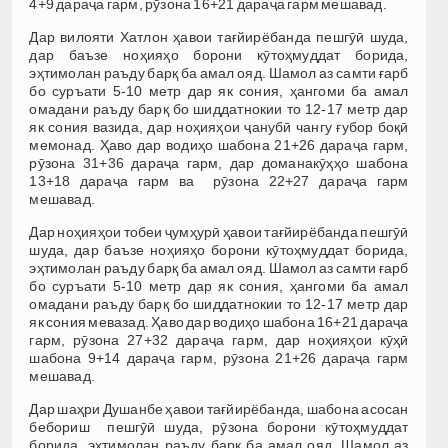
4+9 дараҷа гарм, рӯзона 16+21 дараҷа гарм мешавад.
Дар вилояти Хатлон ҳавои тағйирёбанда пешгӯӣ шуда,
дар баъзе ноҳияҳо борони кӯтоҳмуддат борида,
эҳтимолан раъду барқ ба амал ояд. Шамол аз самти ғарб
бо суръати 5-10 метр дар як сония, ҳангоми ба амал
омадани раъду барқ бо шиддатнокии то 12-17 метр дар
як сония вазида, дар ноҳияҳои ҷанубӣ чангу ғубор боқӣ
мемонад. Ҳаво дар водиҳо шабона 21+26 дараҷа гарм,
рӯзона 31+36 дараҷа гарм, дар доманакӯҳҳо шабона
13+18 дараҷа гарм ва рӯзона 22+27 дараҷа гарм
мешавад.
Дар ноҳияҳои тобеи ҷумҳурӣ ҳавои тағйирёбанда пешгӯӣ
шуда, дар баъзе ноҳияҳо борони кӯтоҳмуддат борида,
эҳтимолан раъду барқ ба амал ояд. Шамол аз самти ғарб
бо суръати 5-10 метр дар як сония, ҳангоми ба амал
омадани раъду барқ бо шиддатнокии то 12-17 метр дар
як сония мевазад. Ҳаво дар водиҳо шабона 16+21 дараҷа
гарм, рӯзона 27+32 дараҷа гарм, дар ноҳияҳои кӯҳӣ
шабона 9+14 дараҷа гарм, рӯзона 21+26 дараҷа гарм
мешавад.
Дар шаҳри Душанбе ҳавои тағйирёбанда, шабона асосан
бебориш пешгӯӣ шуда, рӯзона борони кӯтоҳмуддат
борида, эҳтимолан раъду барқ ба амал ояд. Шамол аз