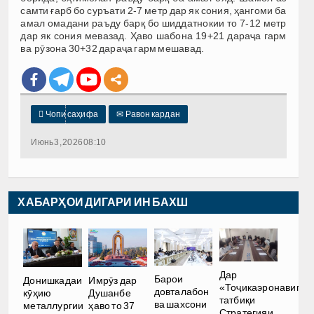
самти ғарб бо суръати 2-7 метр дар як сония, ҳангоми ба
амал омадани раъду барқ бо шиддатнокии то 7-12 метр
дар як сония мевазад. Ҳаво шабона 19+21 дараҷа гарм
ва рӯзона 30+32 дараҷа гарм мешавад.

Чопи саҳифа
✉
Равон кардан
Июнь 3, 2026 08:10
ХАБАРҲОИ ДИГАРИ ИН БАХШ
Дар
Барои
Донишкадаи
Имрӯз дар
«Тоҷикаэронавигат
довталабон
кӯҳию
Душанбе
татбиқи
ва шахсони
металлургии
ҳаво то 37
Стратегияи