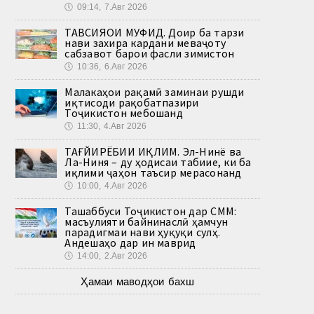
🕔
09:14, 7.Авг 2026
ТАВСИЯҲОИ МУФИД. Доир ба тарзи
нави захира кардани меваҷоту
сабзавот барои фасли зимистон
🕔
10:36, 6.Авг 2026
Малакаҳои рақамӣ заминаи рушди
иқтисоди рақобатпазири
Тоҷикистон мебошанд
🕔
11:30, 4.Авг 2026
ТАҒЙИРЁБИИ ИҚЛИМ. Эл-Нинё ва
Ла-Ниня – ду ҳодисаи табиие, ки ба
иқлими ҷаҳон таъсир мерасонанд
🕔
10:00, 4.Авг 2026
Ташаббуси Тоҷикистон дар СММ:
масъулияти байнинаслӣ ҳамчун
парадигмаи нави ҳуқуқи сулҳ.
Андешаҳо дар ин маврид
🕔
14:00, 2.Авг 2026
Ҳамаи маводҳои бахш