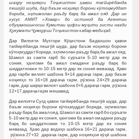
шаҳру ноҳияҳои Тоҷикистон ҳавои тағйирёбанда
пешгӯӣ шуда, дар баъзе ноҳияҳо борони кӯтоҳмуддат
борида, эҳтимолан раъду барқ ба амал ояд. Дар ин
хусус АМИТ «Ховар» бо истинод ба Агентии
обуҳавошиносии Кумитаи ҳифзи муҳити зисти назди
Ҳукумати Ҷумҳурии Тоҷикистон хабар медиҳад.
Дар Вилояти Мухтори Кӯҳистони Бадахшон ҳавои
тағйирёбанда пешгӯӣ шуда, дар баъзе ноҳияҳо борони
кӯтоҳмуддат борида, эҳтимолан раъду барқ ба амал ояд.
Шамол аз самти ғарб бо суръати 5-10 метр дар як
сония, ҳангоми ба амал омадани раъду барқ бо
шиддатнокии то 10-15 метр дар як сония мевазад. Ҳаво
дар ғарби вилоят шабона 9+14 дараҷа гарм, дар баъзе
ноҳияҳо то 16+18 дараҷа гарм, рӯзона 24+29 дараҷа
гарм, дар шарқи вилоят шабона 0+5 дараҷа гарм, рӯзона
12+17 дараҷа гарм мешавад.
Дар вилояти Суғд ҳавои тағйирёбанда пешгӯӣ шуда, дар
баъзе ноҳияҳо борони кӯтоҳмуддат борида, эҳтимолан
раъду барқ ба амал ояд. Шамол аз самти ғарб бо суръати
5-10 метр дар як сония, ҳангоми ба амал омадани раъду
барқ бо шиддатнокии то 10-15 метр дар як сония
мевазад. Ҳаво дар водиҳо шабона 16+21 дараҷа гарм,
рӯзона 27+32 дараҷа гарм, дар ноҳияҳои кӯҳӣ шабона