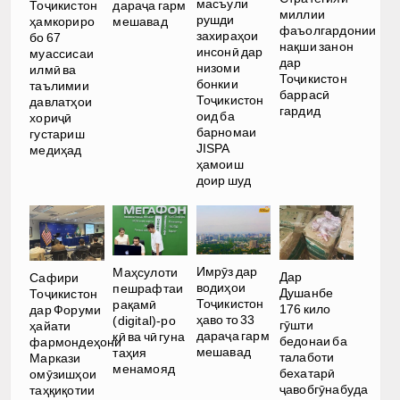
масъули
Тоҷикистон
дараҷа гарм
миллии
рушди
ҳамкориро
мешавад
фаъолгардонии
захираҳои
бо 67
нақши занон
инсонӣ дар
муассисаи
дар
низоми
илмӣ ва
Тоҷикистон
бонкии
таълимии
баррасӣ
Тоҷикистон
давлатҳои
гардид
оид ба
хориҷӣ
барномаи
густариш
JISPA
медиҳад
ҳамоиш
доир шуд
Имрӯз дар
Маҳсулоти
Дар
Сафири
водиҳои
пешрафтаи
Душанбе
Тоҷикистон
Тоҷикистон
рақамӣ
176 кило
дар Форуми
ҳаво то 33
(digital)-ро
гӯшти
ҳайати
дараҷа гарм
кӣ ва чӣ гуна
бедонаи ба
фармондеҳони
мешавад
таҳия
талаботи
Маркази
менамояд
бехатарӣ
омӯзишҳои
ҷавобгӯнабуда
таҳқиқотии