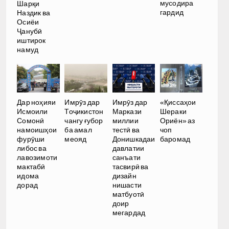
мусодира
Шарқи
гардид
Наздик ва
Осиёи
Ҷанубӣ
иштирок
намуд
Дар ноҳияи
Имрӯз дар
Имрӯз дар
«Қиссаҳои
Исмоили
Тоҷикистон
Маркази
Шераки
Сомонӣ
чангу ғубор
миллии
Ориён» аз
намоишҳои
ба амал
тестӣ ва
чоп
фурӯши
меояд
Донишкадаи
баромад
либос ва
давлатии
лавозимоти
санъати
мактабӣ
тасвирӣ ва
идома
дизайн
дорад
нишасти
матбуотӣ
доир
мегардад