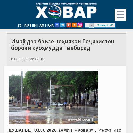
☰
|
|
|
|
"Ховар FM"
TJ
RU
EN
AR
FAR
Имрӯз дар баъзе ноҳияҳои Тоҷикистон
борони кӯтоҳмуддат меборад
Июнь 3, 2026 08:10
ДУШАНБЕ, 0
3
.06.2026 /АМИТ «Ховар»/.
Имрӯз дар