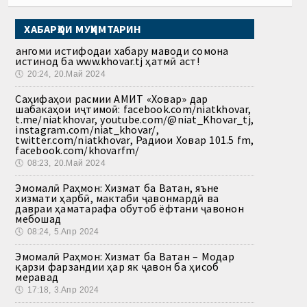
ХАБАРҲОИ МУҲИМТАРИН
Ҳангоми истифодаи хабару маводи сомона
истинод ба www.khovar.tj ҳатмӣ аст!
🕔
20:24, 20.Май 2024
Саҳифаҳои расмии АМИТ «Ховар» дар
шабакаҳои иҷтимоӣ: facebook.com/niatkhovar,
t.me/niatkhovar, youtube.com/@niat_Khovar_tj,
instagram.com/niat_khovar/,
twitter.com/niatkhovar, Радиои Ховар 101.5 fm,
facebook.com/khovarfm/
🕔
08:23, 20.Май 2024
Эмомалӣ Раҳмон: Хизмат ба Ватан, яъне
хизмати ҳарбӣ, мактаби ҷавонмардӣ ва
давраи ҳаматарафа обутоб ёфтани ҷавонон
мебошад
🕔
08:24, 5.Апр 2024
Эмомалӣ Раҳмон: Хизмат ба Ватан – Модар
қарзи фарзандии ҳар як ҷавон ба ҳисоб
меравад
🕔
17:18, 3.Апр 2024