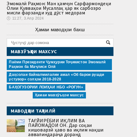
Эмомалӣ Раҳмон: Ман ҳамчун Сарфармондеҳи
Олии Қувваҳои Мусаллаҳ ҳар як сарбозро
мисли фарзанди худ дӯст медорам
🕔
11:27, 3.Апр 2024
Ҳамаи маводҳои бахш
МАВЗӮЪҲОИ МАХСУС
Паёми Президенти Ҷумҳурии Тоҷикистон Эмомалӣ
Раҳмон ба Маҷлиси Олӣ
Даҳсолаи байналмилалии амал «Об барои рушди
устувор» солҳои 2018-2028
БАҲОГУЗОРИИ ЛОИҲАИ НБО «РОҒУН»
Ҳамаи мавзӯъҳои махсус
МАВОДҲОИ ТАҲЛИЛӢ
ТАҒЙИРЁБИИ ИҚЛИМ ВА
ПАЙОМАДҲОИ ОН. Дар соҳаи
кишоварзӣ ҳаво ва иқлим нақши
аввалиндараҷа доранд