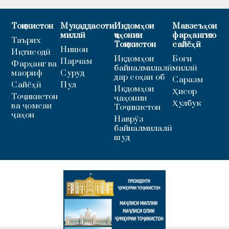
Тоҷикистон
Муқаддасоти
Иқдомҳои
Мавзеъҳои
миллӣ
ҷаҳонии
фарҳангию
Таърих
Тоҷикистон
сайёҳӣ
Нишон
Иқтисодӣ
Иқдомҳои
Боғи
Парчам
Фарҳанг ва
байналмилалӣ
миллӣ
маориф
Суруд
дар соҳаи об
Саразм
Сайёҳӣ
Пул
Иқдомҳои
Ҳисор
Тоҷикистон
ҷаҳонии
Ҳулбук
ва ҷомеаи
Тоҷикистон
ҷаҳон
Наврӯз
байналмилалӣ
шуд